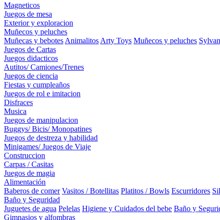
Magneticos
Juegos de mesa
Exterior y exploracion
Muñecos y peluches
Muñecas y bebotes
Animalitos
Arty Toys
Muñecos y peluches
Sylvan
Juegos de Cartas
Juegos didacticos
Autitos/ Camiones/Trenes
Juegos de ciencia
Fiestas y cumpleaños
Juegos de rol e imitacion
Disfraces
Musica
Juegos de manipulacion
Buggys/ Bicis/ Monopatines
Juegos de destreza y habilidad
Minigames/ Juegos de Viaje
Construccion
Carpas / Casitas
Juegos de magia
Alimentación
Baberos de comer
Vasitos / Botellitas
Platitos / Bowls
Escurridores
Si
Baño y Seguridad
Juguetes de agua
Pelelas
Higiene y Cuidados del bebe
Baño y Seguri
Gimnasios y alfombras