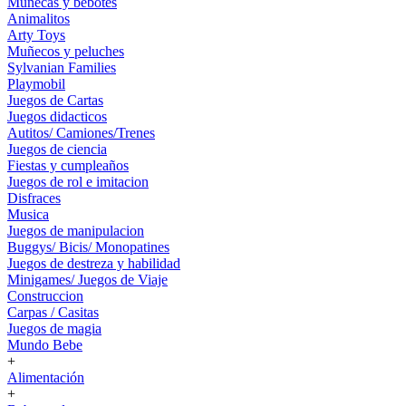
Muñecas y bebotes
Animalitos
Arty Toys
Muñecos y peluches
Sylvanian Families
Playmobil
Juegos de Cartas
Juegos didacticos
Autitos/ Camiones/Trenes
Juegos de ciencia
Fiestas y cumpleaños
Juegos de rol e imitacion
Disfraces
Musica
Juegos de manipulacion
Buggys/ Bicis/ Monopatines
Juegos de destreza y habilidad
Minigames/ Juegos de Viaje
Construccion
Carpas / Casitas
Juegos de magia
Mundo Bebe
+
Alimentación
+