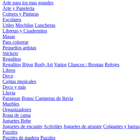
Arte para los mas grandes
Arte y Papeleria
Colores y Pinturas
Escolares
Utiles
Mochilas
Luncheras
Libretas y Cuadernitos
Masas
Para colorear
Pequeños artistas
Stickers
Regalitos
Regalitos
Bijou
Body Art
Varios
Chascos / Bromas
Relojes
Libros
Deco
Cajitas musicales
Deco y más
Lluvia
Paraguas
Botas/ Camperas de lluvia
Muebles
Organizadores
Ropa de cama
Juguetes Bebe
Juguetes de encastre
Activities
Juguetes de arrastre
Colgantes y barras
Puzzles
Puzzles de madera
Puzzles