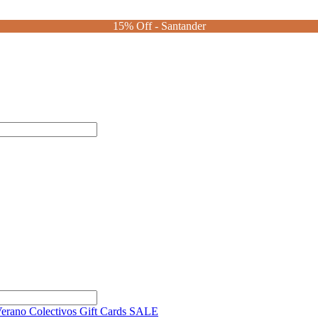
15% Off - Santander
Verano
Colectivos
Gift Cards
SALE