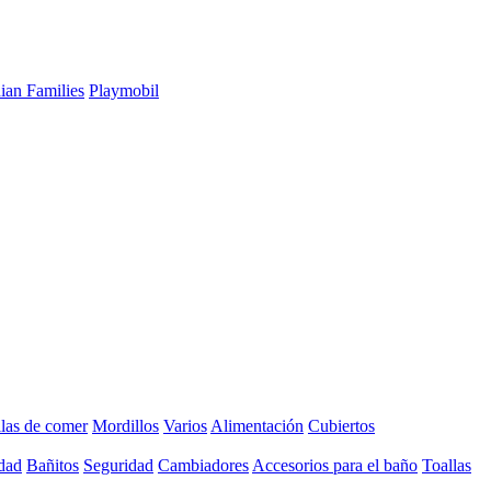
ian Families
Playmobil
llas de comer
Mordillos
Varios
Alimentación
Cubiertos
dad
Bañitos
Seguridad
Cambiadores
Accesorios para el baño
Toallas