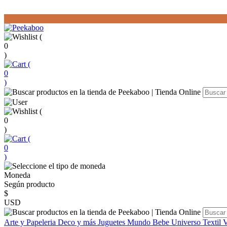
(
0
)
(
0
)
(
0
)
(
0
)
Moneda
Según producto
$
USD
Arte y Papeleria
Deco y más
Juguetes
Mundo Bebe
Universo Textil