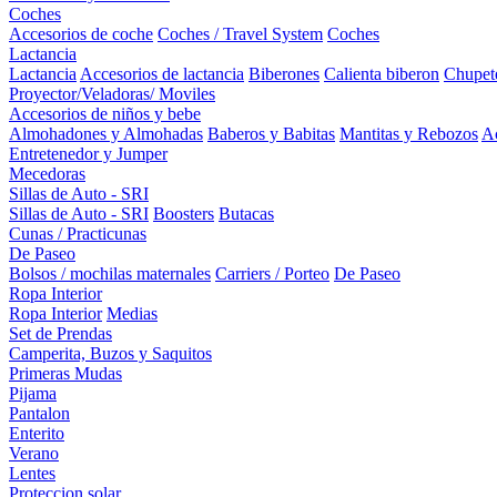
Coches
Accesorios de coche
Coches / Travel System
Coches
Lactancia
Lactancia
Accesorios de lactancia
Biberones
Calienta biberon
Chupet
Proyector/Veladoras/ Moviles
Accesorios de niños y bebe
Almohadones y Almohadas
Baberos y Babitas
Mantitas y Rebozos
Ac
Entretenedor y Jumper
Mecedoras
Sillas de Auto - SRI
Sillas de Auto - SRI
Boosters
Butacas
Cunas / Practicunas
De Paseo
Bolsos / mochilas maternales
Carriers / Porteo
De Paseo
Ropa Interior
Ropa Interior
Medias
Set de Prendas
Camperita, Buzos y Saquitos
Primeras Mudas
Pijama
Pantalon
Enterito
Verano
Lentes
Proteccion solar