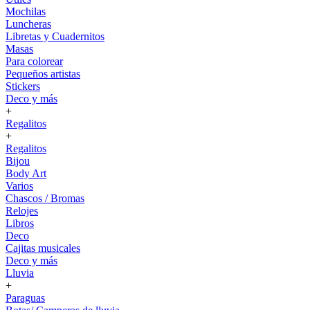
Mochilas
Luncheras
Libretas y Cuadernitos
Masas
Para colorear
Pequeños artistas
Stickers
Deco y más
+
Regalitos
+
Regalitos
Bijou
Body Art
Varios
Chascos / Bromas
Relojes
Libros
Deco
Cajitas musicales
Deco y más
Lluvia
+
Paraguas