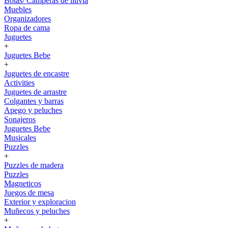
Botas/ Camperas de lluvia
Muebles
Organizadores
Ropa de cama
Juguetes
+
Juguetes Bebe
+
Juguetes de encastre
Activities
Juguetes de arrastre
Colgantes y barras
Apego y peluches
Sonajeros
Juguetes Bebe
Musicales
Puzzles
+
Puzzles de madera
Puzzles
Magneticos
Juegos de mesa
Exterior y exploracion
Muñecos y peluches
+