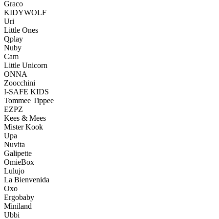
Graco
KIDYWOLF
Uri
Little Ones
Qplay
Nuby
Cam
Little Unicorn
ONNA
Zoocchini
I-SAFE KIDS
Tommee Tippee
EZPZ
Kees & Mees
Mister Kook
Upa
Nuvita
Galipette
OmieBox
Lulujo
La Bienvenida
Oxo
Ergobaby
Miniland
Ubbi