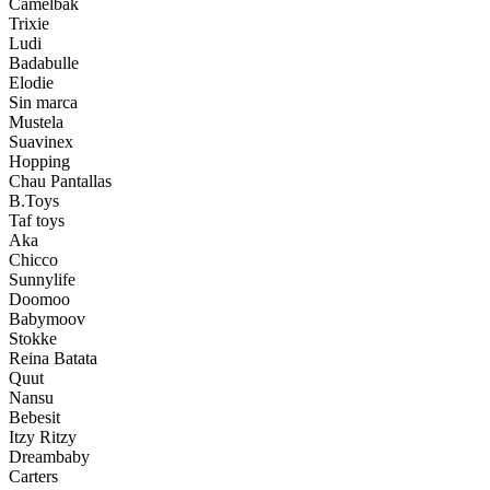
Camelbak
Trixie
Ludi
Badabulle
Elodie
Sin marca
Mustela
Suavinex
Hopping
Chau Pantallas
B.Toys
Taf toys
Aka
Chicco
Sunnylife
Doomoo
Babymoov
Stokke
Reina Batata
Quut
Nansu
Bebesit
Itzy Ritzy
Dreambaby
Carters