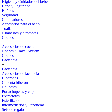
Higiene y Cuidados del bebe
Baño y Seguridad
Bañitos
Seguridad
Cambiadores
Accesorios para el baño
Toallas
Gimnasios y alfombras
Coches
+
Accesorios de coche
Coches / Travel System
Coches
Lactancia
+
Lactancia
Accesorios de lactancia
Biberones
Calienta biberon
Chupetes
Portachupetes y clips
Extractores
Esterilizador
Intermediarios y Pezoneras
Sets de regalo