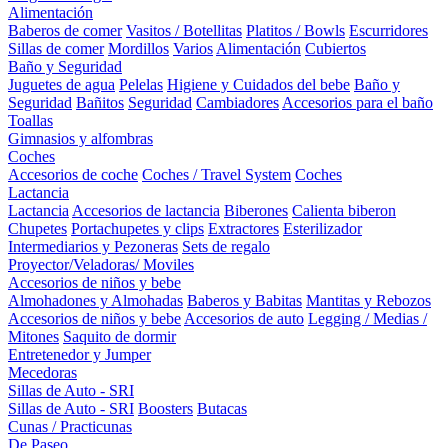
Alimentación
Baberos de comer
Vasitos / Botellitas
Platitos / Bowls
Escurridores
Sillas de comer
Mordillos
Varios
Alimentación
Cubiertos
Baño y Seguridad
Juguetes de agua
Pelelas
Higiene y Cuidados del bebe
Baño y
Seguridad
Bañitos
Seguridad
Cambiadores
Accesorios para el baño
Toallas
Gimnasios y alfombras
Coches
Accesorios de coche
Coches / Travel System
Coches
Lactancia
Lactancia
Accesorios de lactancia
Biberones
Calienta biberon
Chupetes
Portachupetes y clips
Extractores
Esterilizador
Intermediarios y Pezoneras
Sets de regalo
Proyector/Veladoras/ Moviles
Accesorios de niños y bebe
Almohadones y Almohadas
Baberos y Babitas
Mantitas y Rebozos
Accesorios de niños y bebe
Accesorios de auto
Legging / Medias /
Mitones
Saquito de dormir
Entretenedor y Jumper
Mecedoras
Sillas de Auto - SRI
Sillas de Auto - SRI
Boosters
Butacas
Cunas / Practicunas
De Paseo