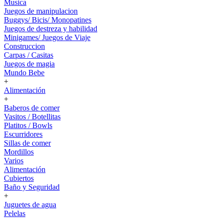
Musica
Juegos de manipulacion
Buggys/ Bicis/ Monopatines
Juegos de destreza y habilidad
Minigames/ Juegos de Viaje
Construccion
Carpas / Casitas
Juegos de magia
Mundo Bebe
+
Alimentación
+
Baberos de comer
Vasitos / Botellitas
Platitos / Bowls
Escurridores
Sillas de comer
Mordillos
Varios
Alimentación
Cubiertos
Baño y Seguridad
+
Juguetes de agua
Pelelas