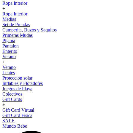
Ropa Interior
+
Ropa Interior
Medias
Set de Prendas
Camperita, Buzos y Saquitos
Primeras Mudas
Pijama
Pantalon
Enterito
Verano
+
Verano
Lentes
Proteccion solar
Inflables y Flotadores
Juegos de Playa
Colectivos
Gift Cards
+
Gift Card Virtual
Gift Card Fisica
SALE
Mundo Bebe