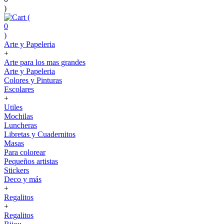
)
(
0
)
Arte y Papeleria
+
Arte para los mas grandes
Arte y Papeleria
Colores y Pinturas
Escolares
+
Utiles
Mochilas
Luncheras
Libretas y Cuadernitos
Masas
Para colorear
Pequeños artistas
Stickers
Deco y más
+
Regalitos
+
Regalitos