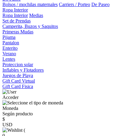
Bolsos / mochilas maternales
Carriers / Porteo
De Paseo
Ropa Interior
Ropa Interior
Medias
Set de Prendas
Camperita, Buzos y Saquitos
Primeras Mudas
Pijama
Pantalon
Enterito
Verano
Lentes
Proteccion solar
Inflables y Flotadores
Juegos de Playa
Gift Card Virtual
Gift Card Fisica
Acceder
Moneda
Según producto
$
USD
(
0