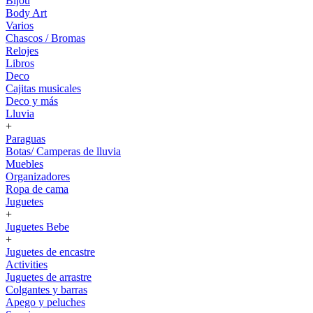
Bijou
Body Art
Varios
Chascos / Bromas
Relojes
Libros
Deco
Cajitas musicales
Deco y más
Lluvia
+
Paraguas
Botas/ Camperas de lluvia
Muebles
Organizadores
Ropa de cama
Juguetes
+
Juguetes Bebe
+
Juguetes de encastre
Activities
Juguetes de arrastre
Colgantes y barras
Apego y peluches