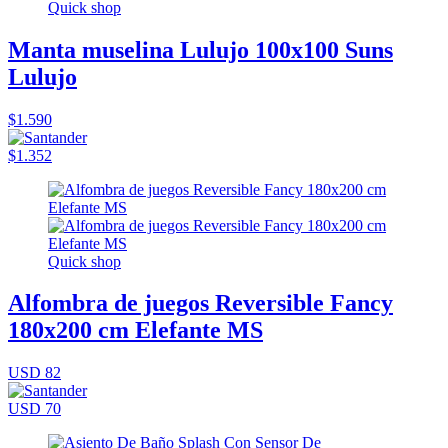
Quick shop
Manta muselina Lulujo 100x100 Suns
Lulujo
$1.590
$1.352
Quick shop
Alfombra de juegos Reversible Fancy
180x200 cm Elefante MS
USD 82
USD 70