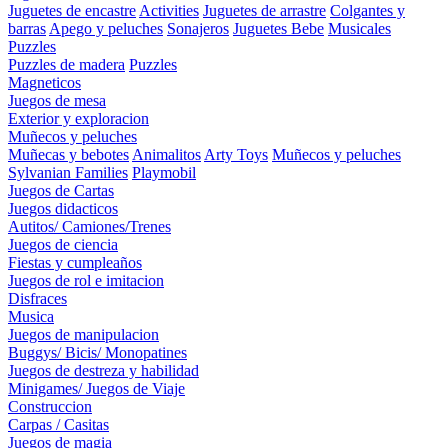
Juguetes de encastre
Activities
Juguetes de arrastre
Colgantes y
barras
Apego y peluches
Sonajeros
Juguetes Bebe
Musicales
Puzzles
Puzzles de madera
Puzzles
Magneticos
Juegos de mesa
Exterior y exploracion
Muñecos y peluches
Muñecas y bebotes
Animalitos
Arty Toys
Muñecos y peluches
Sylvanian Families
Playmobil
Juegos de Cartas
Juegos didacticos
Autitos/ Camiones/Trenes
Juegos de ciencia
Fiestas y cumpleaños
Juegos de rol e imitacion
Disfraces
Musica
Juegos de manipulacion
Buggys/ Bicis/ Monopatines
Juegos de destreza y habilidad
Minigames/ Juegos de Viaje
Construccion
Carpas / Casitas
Juegos de magia