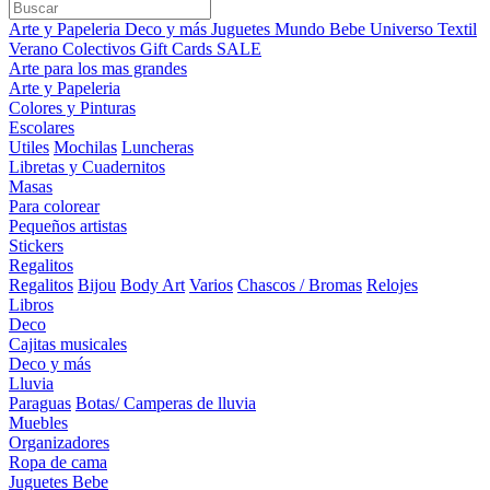
Arte y Papeleria
Deco y más
Juguetes
Mundo Bebe
Universo Textil
Verano
Colectivos
Gift Cards
SALE
Arte para los mas grandes
Arte y Papeleria
Colores y Pinturas
Escolares
Utiles
Mochilas
Luncheras
Libretas y Cuadernitos
Masas
Para colorear
Pequeños artistas
Stickers
Regalitos
Regalitos
Bijou
Body Art
Varios
Chascos / Bromas
Relojes
Libros
Deco
Cajitas musicales
Deco y más
Lluvia
Paraguas
Botas/ Camperas de lluvia
Muebles
Organizadores
Ropa de cama
Juguetes Bebe