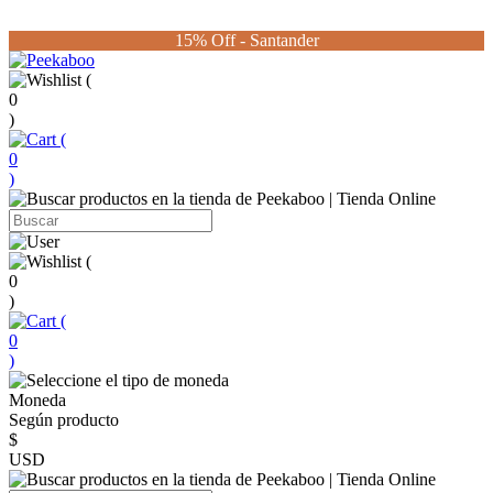
15% Off - Santander
(
0
)
(
0
)
(
0
)
(
0
)
Moneda
Según producto
$
USD