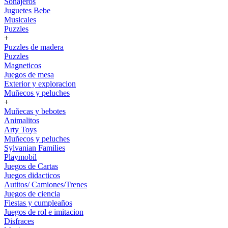
Sonajeros
Juguetes Bebe
Musicales
Puzzles
+
Puzzles de madera
Puzzles
Magneticos
Juegos de mesa
Exterior y exploracion
Muñecos y peluches
+
Muñecas y bebotes
Animalitos
Arty Toys
Muñecos y peluches
Sylvanian Families
Playmobil
Juegos de Cartas
Juegos didacticos
Autitos/ Camiones/Trenes
Juegos de ciencia
Fiestas y cumpleaños
Juegos de rol e imitacion
Disfraces