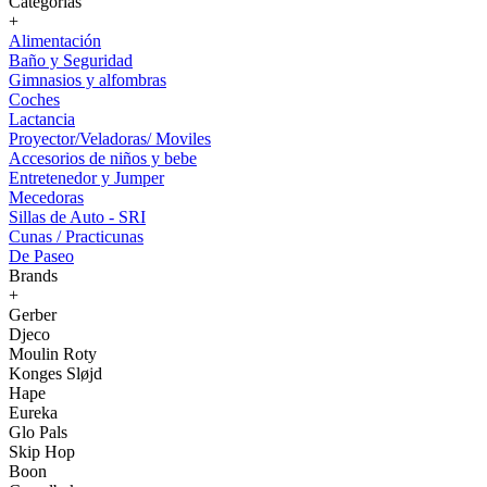
Categorías
+
Alimentación
Baño y Seguridad
Gimnasios y alfombras
Coches
Lactancia
Proyector/Veladoras/ Moviles
Accesorios de niños y bebe
Entretenedor y Jumper
Mecedoras
Sillas de Auto - SRI
Cunas / Practicunas
De Paseo
Brands
+
Gerber
Djeco
Moulin Roty
Konges Sløjd
Hape
Eureka
Glo Pals
Skip Hop
Boon