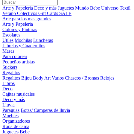
Arte y Papeleria
Deco y más
Juguetes
Mundo Bebe
Universo Textil
Verano
Colectivos
Gift Cards
SALE
Arte para los mas grandes
Arte y Papeleria
Colores y Pinturas
Escolares
Utiles
Mochilas
Luncheras
Libretas y Cuadernitos
Masas
Para colorear
Pequeños artistas
Stickers
Regalitos
Regalitos
Bijou
Body Art
Varios
Chascos / Bromas
Relojes
Libros
Deco
Cajitas musicales
Deco y más
Lluvia
Paraguas
Botas/ Camperas de lluvia
Muebles
Organizadores
Ropa de cama
Juguetes Bebe