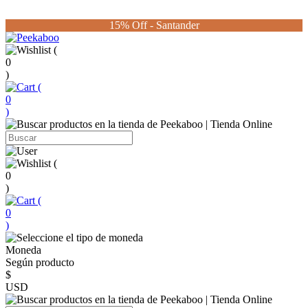
15% Off - Santander
(
0
)
(
0
)
(
0
)
(
0
)
Moneda
Según producto
$
USD