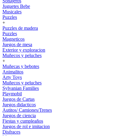
Sonajeros
Juguetes Bebe
Musicales
Puzzles
+
Puzzles de madera
Puzzles
Magneticos
Juegos de mesa
Exterior y exploracion
Muñecos y peluches
+
Muñecas y bebotes
Animalitos
Arty Toys
Muñecos y peluches
Sylvanian Families
Playmobil
Juegos de Cartas
Juegos didacticos
Autitos/ Camiones/Trenes
Juegos de ciencia
Fiestas y cumpleaños
Juegos de rol e imitacion
Disfraces