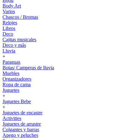
Bijou
Body Art
Varios
Chascos / Bromas
Relojes
Libros
Deco
Cajitas musicales
Deco y más
Lluvia
+
Paraguas
Botas/ Camperas de lluvia
Muebles
Organizadores
Ropa de cama
Juguetes
+
Juguetes Bebe
+
Juguetes de encastre
Activities
Juguetes de arrastre
Colgantes y barras
Apego y peluches