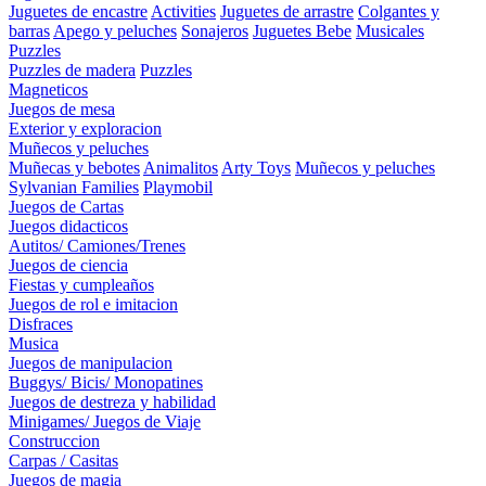
Juguetes de encastre
Activities
Juguetes de arrastre
Colgantes y
barras
Apego y peluches
Sonajeros
Juguetes Bebe
Musicales
Puzzles
Puzzles de madera
Puzzles
Magneticos
Juegos de mesa
Exterior y exploracion
Muñecos y peluches
Muñecas y bebotes
Animalitos
Arty Toys
Muñecos y peluches
Sylvanian Families
Playmobil
Juegos de Cartas
Juegos didacticos
Autitos/ Camiones/Trenes
Juegos de ciencia
Fiestas y cumpleaños
Juegos de rol e imitacion
Disfraces
Musica
Juegos de manipulacion
Buggys/ Bicis/ Monopatines
Juegos de destreza y habilidad
Minigames/ Juegos de Viaje
Construccion
Carpas / Casitas
Juegos de magia