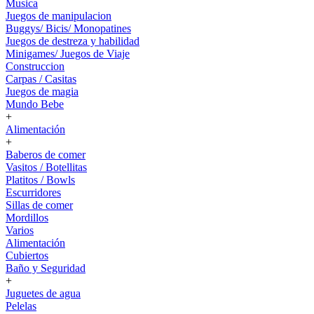
Musica
Juegos de manipulacion
Buggys/ Bicis/ Monopatines
Juegos de destreza y habilidad
Minigames/ Juegos de Viaje
Construccion
Carpas / Casitas
Juegos de magia
Mundo Bebe
+
Alimentación
+
Baberos de comer
Vasitos / Botellitas
Platitos / Bowls
Escurridores
Sillas de comer
Mordillos
Varios
Alimentación
Cubiertos
Baño y Seguridad
+
Juguetes de agua
Pelelas