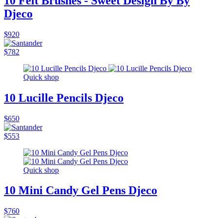
10 Felt Brushes - Sweet Design By By
Djeco
$920
$782
Quick shop
10 Lucille Pencils Djeco
$650
$553
Quick shop
10 Mini Candy Gel Pens Djeco
$760