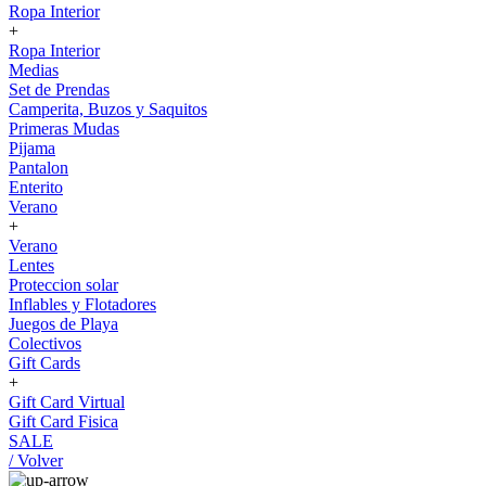
Ropa Interior
+
Ropa Interior
Medias
Set de Prendas
Camperita, Buzos y Saquitos
Primeras Mudas
Pijama
Pantalon
Enterito
Verano
+
Verano
Lentes
Proteccion solar
Inflables y Flotadores
Juegos de Playa
Colectivos
Gift Cards
+
Gift Card Virtual
Gift Card Fisica
SALE
/ Volver