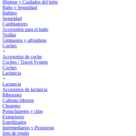
Higiene y Cuidados del bebe
Baño y Seguridad
Bañitos
Seguridad
Cambiadores
Accesorios para el baño
Toallas
Gimnasios y alfombras
Coches
+
Accesorios de coche
Coches / Travel System
Coches
Lactancia
+
Lactancia
Accesorios de lactancia
Biberones
Calienta biberon
Chupetes
Portachupetes y clips
Extractores
Esterilizador
Intermediarios y Pezoneras
Sets de regalo