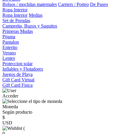
Bolsos / mochilas maternales
Carriers / Porteo
De Paseo
Ropa Interior
Ropa Interior
Medias
Set de Prendas
Camperita, Buzos y Saquitos
Primeras Mudas
Pijama
Pantalon
Enterito
Verano
Lentes
Proteccion solar
Inflables y Flotadores
Juegos de Playa
Gift Card Virtual
Gift Card Fisica
Acceder
Moneda
Según producto
$
USD
(
0