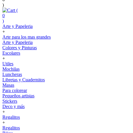
)
(
0
)
Arte y Papeleria
+
Arte para los mas grandes
Arte y Papeleria
Colores y Pinturas
Escolares
+
Utiles
Mochilas
Luncheras
Libretas y Cuadernitos
Masas
Para colorear
Pequeños artistas
Stickers
Deco y más
+
Regalitos
+
Regalitos