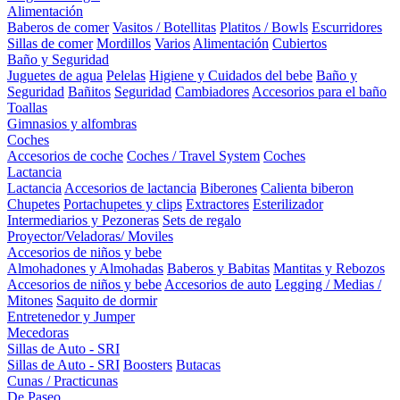
Alimentación
Baberos de comer
Vasitos / Botellitas
Platitos / Bowls
Escurridores
Sillas de comer
Mordillos
Varios
Alimentación
Cubiertos
Baño y Seguridad
Juguetes de agua
Pelelas
Higiene y Cuidados del bebe
Baño y
Seguridad
Bañitos
Seguridad
Cambiadores
Accesorios para el baño
Toallas
Gimnasios y alfombras
Coches
Accesorios de coche
Coches / Travel System
Coches
Lactancia
Lactancia
Accesorios de lactancia
Biberones
Calienta biberon
Chupetes
Portachupetes y clips
Extractores
Esterilizador
Intermediarios y Pezoneras
Sets de regalo
Proyector/Veladoras/ Moviles
Accesorios de niños y bebe
Almohadones y Almohadas
Baberos y Babitas
Mantitas y Rebozos
Accesorios de niños y bebe
Accesorios de auto
Legging / Medias /
Mitones
Saquito de dormir
Entretenedor y Jumper
Mecedoras
Sillas de Auto - SRI
Sillas de Auto - SRI
Boosters
Butacas
Cunas / Practicunas
De Paseo