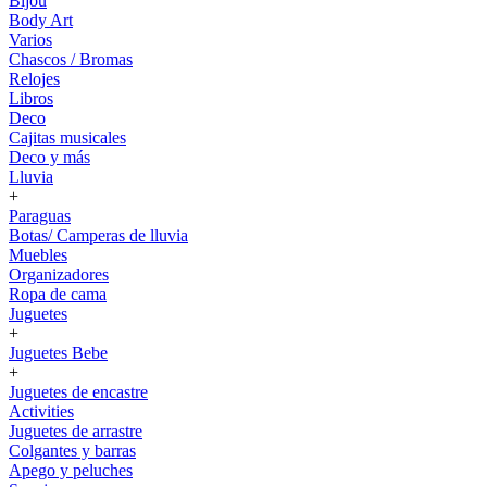
Bijou
Body Art
Varios
Chascos / Bromas
Relojes
Libros
Deco
Cajitas musicales
Deco y más
Lluvia
+
Paraguas
Botas/ Camperas de lluvia
Muebles
Organizadores
Ropa de cama
Juguetes
+
Juguetes Bebe
+
Juguetes de encastre
Activities
Juguetes de arrastre
Colgantes y barras
Apego y peluches