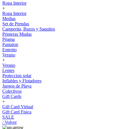
Ropa Interior
+
Ropa Interior
Medias
Set de Prendas
Camperita, Buzos y Saquitos
Primeras Mudas
Pijama
Pantalon
Enterito
Verano
+
Verano
Lentes
Proteccion solar
Inflables y Flotadores
Juegos de Playa
Colectivos
Gift Cards
+
Gift Card Virtual
Gift Card Fisica
SALE
/ Volver