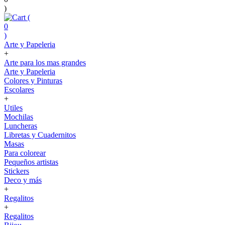
)
(
0
)
Arte y Papeleria
+
Arte para los mas grandes
Arte y Papeleria
Colores y Pinturas
Escolares
+
Utiles
Mochilas
Luncheras
Libretas y Cuadernitos
Masas
Para colorear
Pequeños artistas
Stickers
Deco y más
+
Regalitos
+
Regalitos