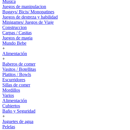
Musica
Juegos de manipulacion
Buggys/ Bicis/ Monopatines
Juegos de destreza y habilidad
Minigames/ Juegos de Viaje
Construccion
Carpas / Casitas
Juegos de magia
Mundo Bebe
+
Alimentación
+
Baberos de comer
Vasitos / Botellitas
Platitos / Bowls
Escurridores
Sillas de comer
Mordillos
Varios
Alimentación
Cubiertos
Baño y Seguridad
+
Juguetes de agua
Pelelas