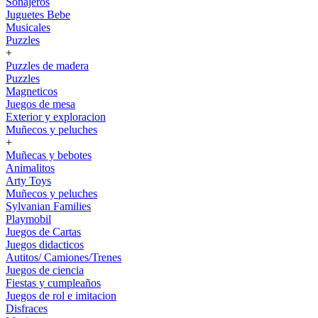
Sonajeros
Juguetes Bebe
Musicales
Puzzles
+
Puzzles de madera
Puzzles
Magneticos
Juegos de mesa
Exterior y exploracion
Muñecos y peluches
+
Muñecas y bebotes
Animalitos
Arty Toys
Muñecos y peluches
Sylvanian Families
Playmobil
Juegos de Cartas
Juegos didacticos
Autitos/ Camiones/Trenes
Juegos de ciencia
Fiestas y cumpleaños
Juegos de rol e imitacion
Disfraces