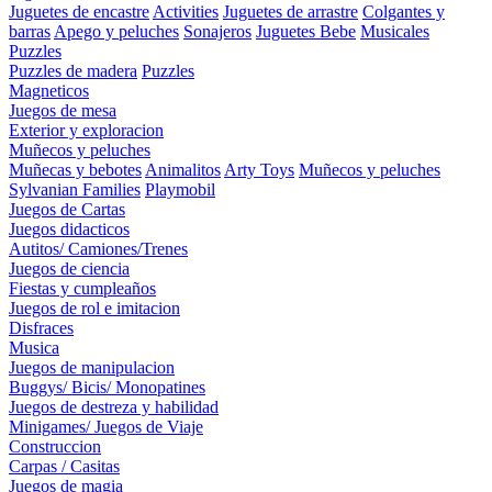
Juguetes de encastre
Activities
Juguetes de arrastre
Colgantes y
barras
Apego y peluches
Sonajeros
Juguetes Bebe
Musicales
Puzzles
Puzzles de madera
Puzzles
Magneticos
Juegos de mesa
Exterior y exploracion
Muñecos y peluches
Muñecas y bebotes
Animalitos
Arty Toys
Muñecos y peluches
Sylvanian Families
Playmobil
Juegos de Cartas
Juegos didacticos
Autitos/ Camiones/Trenes
Juegos de ciencia
Fiestas y cumpleaños
Juegos de rol e imitacion
Disfraces
Musica
Juegos de manipulacion
Buggys/ Bicis/ Monopatines
Juegos de destreza y habilidad
Minigames/ Juegos de Viaje
Construccion
Carpas / Casitas
Juegos de magia