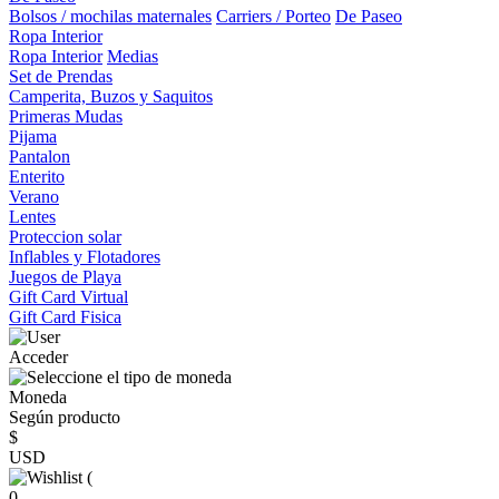
Bolsos / mochilas maternales
Carriers / Porteo
De Paseo
Ropa Interior
Ropa Interior
Medias
Set de Prendas
Camperita, Buzos y Saquitos
Primeras Mudas
Pijama
Pantalon
Enterito
Verano
Lentes
Proteccion solar
Inflables y Flotadores
Juegos de Playa
Gift Card Virtual
Gift Card Fisica
Acceder
Moneda
Según producto
$
USD
(
0