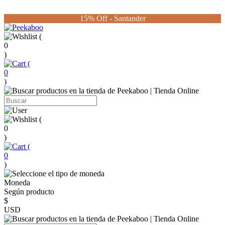
15% Off - Santander
(
0
)
(
0
)
(
0
)
(
0
)
Moneda
Según producto
$
USD