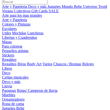
Arte y Papeleria
Deco y más
Juguetes
Mundo Bebe
Universo Textil
Verano
Colectivos
Gift Cards
SALE
Arte para los mas grandes
Arte y Papeleria
Colores y Pinturas
Escolares
Utiles
Mochilas
Luncheras
Libretas y Cuadernitos
Masas
Para colorear
Pequeños artistas
Stickers
Regalitos
Regalitos
Bijou
Body Art
Varios
Chascos / Bromas
Relojes
Libros
Deco
Cajitas musicales
Deco y más
Lluvia
Paraguas
Botas/ Camperas de lluvia
Muebles
Organizadores
Ropa de cama
Juguetes Bebe