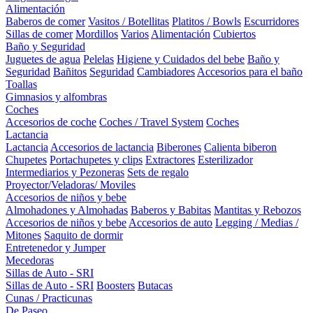
Alimentación
Baberos de comer
Vasitos / Botellitas
Platitos / Bowls
Escurridores
Sillas de comer
Mordillos
Varios
Alimentación
Cubiertos
Baño y Seguridad
Juguetes de agua
Pelelas
Higiene y Cuidados del bebe
Baño y
Seguridad
Bañitos
Seguridad
Cambiadores
Accesorios para el baño
Toallas
Gimnasios y alfombras
Coches
Accesorios de coche
Coches / Travel System
Coches
Lactancia
Lactancia
Accesorios de lactancia
Biberones
Calienta biberon
Chupetes
Portachupetes y clips
Extractores
Esterilizador
Intermediarios y Pezoneras
Sets de regalo
Proyector/Veladoras/ Moviles
Accesorios de niños y bebe
Almohadones y Almohadas
Baberos y Babitas
Mantitas y Rebozos
Accesorios de niños y bebe
Accesorios de auto
Legging / Medias /
Mitones
Saquito de dormir
Entretenedor y Jumper
Mecedoras
Sillas de Auto - SRI
Sillas de Auto - SRI
Boosters
Butacas
Cunas / Practicunas
De Paseo