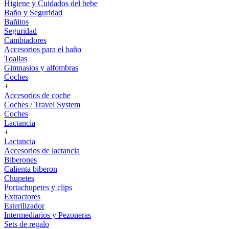
Higiene y Cuidados del bebe
Baño y Seguridad
Bañitos
Seguridad
Cambiadores
Accesorios para el baño
Toallas
Gimnasios y alfombras
Coches
+
Accesorios de coche
Coches / Travel System
Coches
Lactancia
+
Lactancia
Accesorios de lactancia
Biberones
Calienta biberon
Chupetes
Portachupetes y clips
Extractores
Esterilizador
Intermediarios y Pezoneras
Sets de regalo