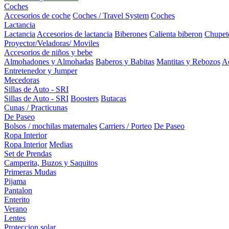
Coches
Accesorios de coche
Coches / Travel System
Coches
Lactancia
Lactancia
Accesorios de lactancia
Biberones
Calienta biberon
Chupet
Proyector/Veladoras/ Moviles
Accesorios de niños y bebe
Almohadones y Almohadas
Baberos y Babitas
Mantitas y Rebozos
Ac
Entretenedor y Jumper
Mecedoras
Sillas de Auto - SRI
Sillas de Auto - SRI
Boosters
Butacas
Cunas / Practicunas
De Paseo
Bolsos / mochilas maternales
Carriers / Porteo
De Paseo
Ropa Interior
Ropa Interior
Medias
Set de Prendas
Camperita, Buzos y Saquitos
Primeras Mudas
Pijama
Pantalon
Enterito
Verano
Lentes
Proteccion solar