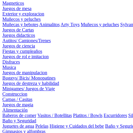
Magneticos
Juegos de mesa
Exterior y exploracion
Muñecos y peluches
Muñecas y bebotes
Animalitos
Arty Toys
Muñecos y peluches
Sylvan
Juegos de Cartas
Juegos didacticos
Autitos/ Camiones/Trenes
Juegos de ciencia
Fiestas y cumpleaños
Juegos de rol e imitacion
Disfraces
Musica
Juegos de manipulacion
Buggys/ Bicis/ Monopatines
Juegos de destreza y habilidad
Minigames/ Juegos de Viaje
Construccion
Carpas / Casitas
Juegos de magia
Alimentación
Baberos de comer
Vasitos / Botellitas
Platitos / Bowls
Escurridores
Si
Baño y Seguridad
Juguetes de agua
Pelelas
Higiene y Cuidados del bebe
Baño y Seguri
Gimnasios y alfombras