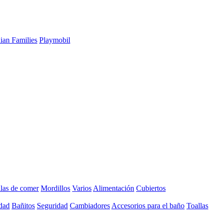
ian Families
Playmobil
llas de comer
Mordillos
Varios
Alimentación
Cubiertos
dad
Bañitos
Seguridad
Cambiadores
Accesorios para el baño
Toallas