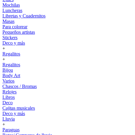
Mochilas
Luncheras
Libretas y Cuadernitos
Masas
Para colorear
Pequeños artistas
Stickers
Deco y más
+
Regalitos
+
Regalitos
Bijou
Body Art
Varios
Chascos / Bromas
Relojes
Libros
Deco
Cajitas musicales
Deco y más
Lluvia
+
Paraguas