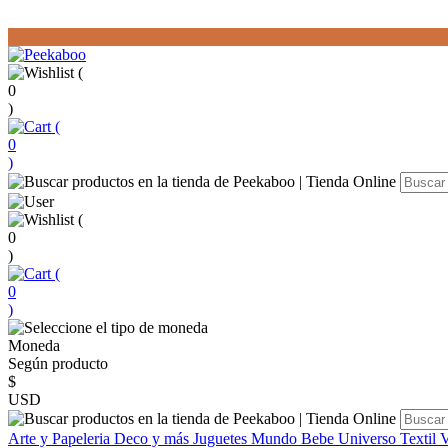
(
0
)
(
0
)
(
0
)
(
0
)
Moneda
Según producto
$
USD
Arte y Papeleria
Deco y más
Juguetes
Mundo Bebe
Universo Textil