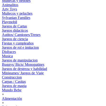
Muñecas y bebotes
Animalitos
Arty Toys
Muñecos y peluches
Sylvanian Families
Playmobil
Juegos de Cartas
Juegos didacticos
Autitos/ Camiones/Trenes
Juegos de ciencia
Fiestas y cumpleaños
Juegos de rol e imitacion
Disfraces
Musica
Juegos de manipulacion
Buggys/ Bicis/ Monopatines
Juegos de destreza y habilidad
Minigames/ Juegos de Viaje
Construccion
Carpas / Casitas
Juegos de magia
Mundo Bebe
+
Alimentación
+