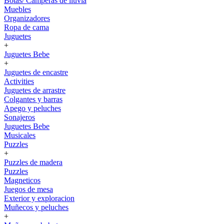
Botas/ Camperas de lluvia
Muebles
Organizadores
Ropa de cama
Juguetes
+
Juguetes Bebe
+
Juguetes de encastre
Activities
Juguetes de arrastre
Colgantes y barras
Apego y peluches
Sonajeros
Juguetes Bebe
Musicales
Puzzles
+
Puzzles de madera
Puzzles
Magneticos
Juegos de mesa
Exterior y exploracion
Muñecos y peluches
+