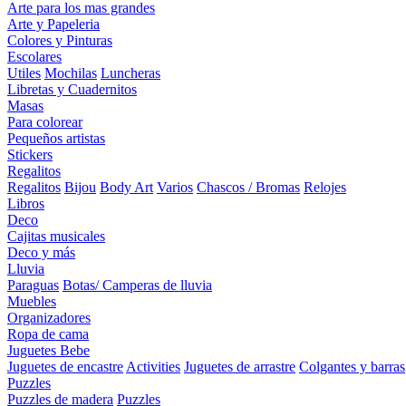
Arte para los mas grandes
Arte y Papeleria
Colores y Pinturas
Escolares
Utiles
Mochilas
Luncheras
Libretas y Cuadernitos
Masas
Para colorear
Pequeños artistas
Stickers
Regalitos
Regalitos
Bijou
Body Art
Varios
Chascos / Bromas
Relojes
Libros
Deco
Cajitas musicales
Deco y más
Lluvia
Paraguas
Botas/ Camperas de lluvia
Muebles
Organizadores
Ropa de cama
Juguetes Bebe
Juguetes de encastre
Activities
Juguetes de arrastre
Colgantes y barras
Puzzles
Puzzles de madera
Puzzles