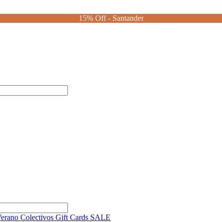
15% Off - Santander
Verano
Colectivos
Gift Cards
SALE