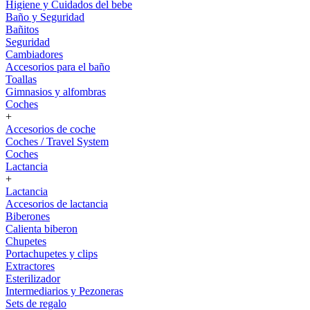
Higiene y Cuidados del bebe
Baño y Seguridad
Bañitos
Seguridad
Cambiadores
Accesorios para el baño
Toallas
Gimnasios y alfombras
Coches
+
Accesorios de coche
Coches / Travel System
Coches
Lactancia
+
Lactancia
Accesorios de lactancia
Biberones
Calienta biberon
Chupetes
Portachupetes y clips
Extractores
Esterilizador
Intermediarios y Pezoneras
Sets de regalo