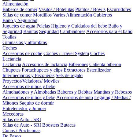
Alimentación
Baberos de comer
Vasitos / Botellitas
Platitos / Bowls
Escurridores
Sillas de comer
Mordillos
Varios
Alimentación
Cubiertos
Baño y Seguridad
Juguetes de agua
Pelelas
Higiene y Cuidados del bebe
Baño y
Seguridad
Bañitos
Seguridad
Cambiadores
Accesorios para el baño
Toallas
Gimnasios y alfombras
Coches
Accesorios de coche
Coches / Travel System
Coches
Lactancia
Lactancia
Accesorios de lactancia
Biberones
Calienta biberon
Chupetes
Portachupetes y clips
Extractores
Esterilizador
Intermediarios y Pezoneras
Sets de regalo
Proyector/Veladoras/ Moviles
Accesorios de niños y bebe
Almohadones y Almohadas
Baberos y Babitas
Mantitas y Rebozos
Accesorios de niños y bebe
Accesorios de auto
Legging / Medias /
Mitones
Saquito de dormir
Entretenedor y Jumper
Mecedoras
Sillas de Auto - SRI
Sillas de Auto - SRI
Boosters
Butacas
Cunas / Practicunas
De Paseo