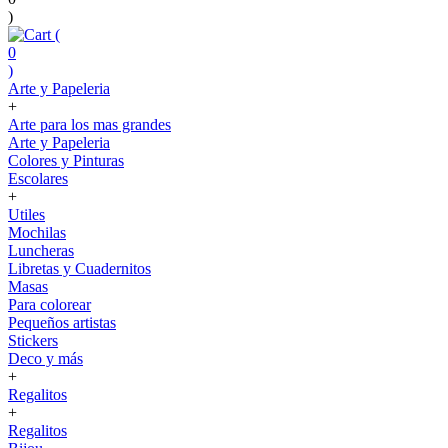
)
(
0
)
Arte y Papeleria
+
Arte para los mas grandes
Arte y Papeleria
Colores y Pinturas
Escolares
+
Utiles
Mochilas
Luncheras
Libretas y Cuadernitos
Masas
Para colorear
Pequeños artistas
Stickers
Deco y más
+
Regalitos
+
Regalitos