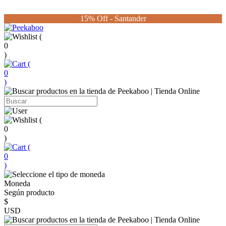
15% Off - Santander
(
0
)
(
0
)
(
0
)
(
0
)
Moneda
Según producto
$
USD