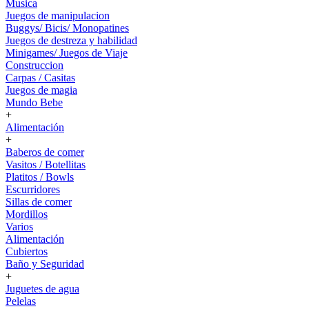
Musica
Juegos de manipulacion
Buggys/ Bicis/ Monopatines
Juegos de destreza y habilidad
Minigames/ Juegos de Viaje
Construccion
Carpas / Casitas
Juegos de magia
Mundo Bebe
+
Alimentación
+
Baberos de comer
Vasitos / Botellitas
Platitos / Bowls
Escurridores
Sillas de comer
Mordillos
Varios
Alimentación
Cubiertos
Baño y Seguridad
+
Juguetes de agua
Pelelas