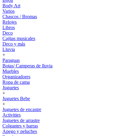
Bijou
Body Art
Varios
Chascos / Bromas
Relojes
Libros
Deco
Cajitas musicales
Deco y más
Lluvia
+
Paraguas
Botas/ Camperas de lluvia
Muebles
Organizadores
Ropa de cama
Juguetes
+
Juguetes Bebe
+
Juguetes de encastre
Activities
Juguetes de arrastre
Colgantes y barras
Apego y peluches