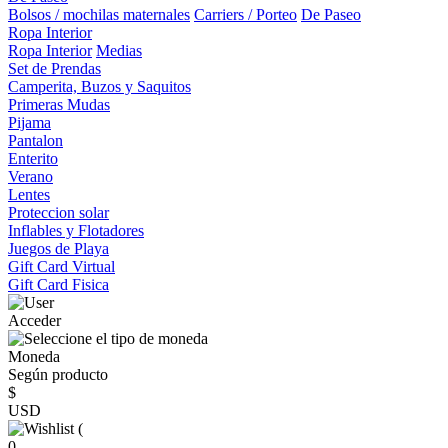
Bolsos / mochilas maternales
Carriers / Porteo
De Paseo
Ropa Interior
Ropa Interior
Medias
Set de Prendas
Camperita, Buzos y Saquitos
Primeras Mudas
Pijama
Pantalon
Enterito
Verano
Lentes
Proteccion solar
Inflables y Flotadores
Juegos de Playa
Gift Card Virtual
Gift Card Fisica
Acceder
Moneda
Según producto
$
USD
(
0