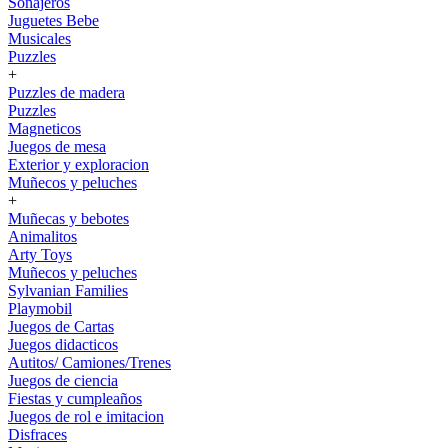
Sonajeros
Juguetes Bebe
Musicales
Puzzles
+
Puzzles de madera
Puzzles
Magneticos
Juegos de mesa
Exterior y exploracion
Muñecos y peluches
+
Muñecas y bebotes
Animalitos
Arty Toys
Muñecos y peluches
Sylvanian Families
Playmobil
Juegos de Cartas
Juegos didacticos
Autitos/ Camiones/Trenes
Juegos de ciencia
Fiestas y cumpleaños
Juegos de rol e imitacion
Disfraces