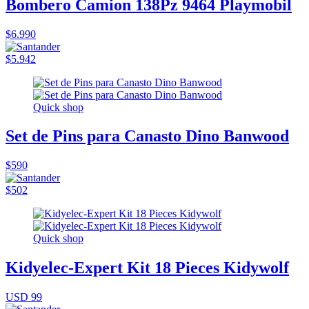
Bombero Camion 138Pz 9464 Playmobil
$6.990
$5.942
Quick shop
Set de Pins para Canasto Dino Banwood
$590
$502
Quick shop
Kidyelec-Expert Kit 18 Pieces Kidywolf
USD 99