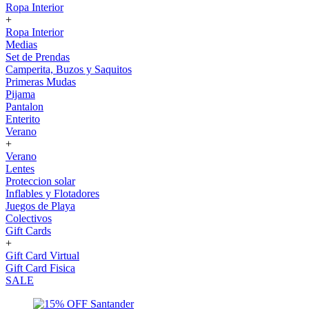
Ropa Interior
+
Ropa Interior
Medias
Set de Prendas
Camperita, Buzos y Saquitos
Primeras Mudas
Pijama
Pantalon
Enterito
Verano
+
Verano
Lentes
Proteccion solar
Inflables y Flotadores
Juegos de Playa
Colectivos
Gift Cards
+
Gift Card Virtual
Gift Card Fisica
SALE