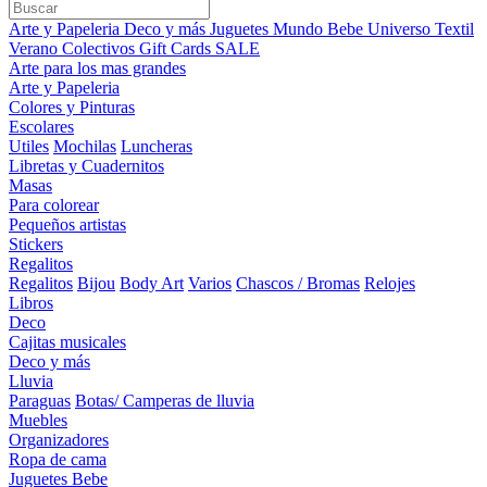
Arte y Papeleria
Deco y más
Juguetes
Mundo Bebe
Universo Textil
Verano
Colectivos
Gift Cards
SALE
Arte para los mas grandes
Arte y Papeleria
Colores y Pinturas
Escolares
Utiles
Mochilas
Luncheras
Libretas y Cuadernitos
Masas
Para colorear
Pequeños artistas
Stickers
Regalitos
Regalitos
Bijou
Body Art
Varios
Chascos / Bromas
Relojes
Libros
Deco
Cajitas musicales
Deco y más
Lluvia
Paraguas
Botas/ Camperas de lluvia
Muebles
Organizadores
Ropa de cama
Juguetes Bebe