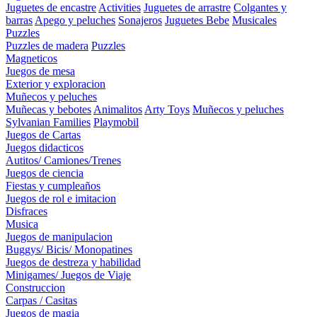
Juguetes de encastre
Activities
Juguetes de arrastre
Colgantes y
barras
Apego y peluches
Sonajeros
Juguetes Bebe
Musicales
Puzzles
Puzzles de madera
Puzzles
Magneticos
Juegos de mesa
Exterior y exploracion
Muñecos y peluches
Muñecas y bebotes
Animalitos
Arty Toys
Muñecos y peluches
Sylvanian Families
Playmobil
Juegos de Cartas
Juegos didacticos
Autitos/ Camiones/Trenes
Juegos de ciencia
Fiestas y cumpleaños
Juegos de rol e imitacion
Disfraces
Musica
Juegos de manipulacion
Buggys/ Bicis/ Monopatines
Juegos de destreza y habilidad
Minigames/ Juegos de Viaje
Construccion
Carpas / Casitas
Juegos de magia