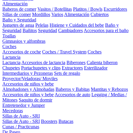
Alimentación
Baberos de comer
Vasitos / Botellitas
Platitos / Bowls
Escurridores
Sillas de comer
Mordillos
Varios
Alimentación
Cubiertos
Baño y Seguridad
Juguetes de agua
Pelelas
Higiene y Cuidados del bebe
Baño y
Seguridad
Bañitos
Seguridad
Cambiadores
Accesorios para el baño
Toallas
Gimnasios y alfombras
Coches
Accesorios de coche
Coches / Travel System
Coches
Lactancia
Lactancia
Accesorios de lactancia
Biberones
Calienta biberon
Chupetes
Portachupetes y clips
Extractores
Esterilizador
Intermediarios y Pezoneras
Sets de regalo
Proyector/Veladoras/ Moviles
Accesorios de niños y bebe
Almohadones y Almohadas
Baberos y Babitas
Mantitas y Rebozos
Accesorios de niños y bebe
Accesorios de auto
Legging / Medias /
Mitones
Saquito de dormir
Entretenedor y Jumper
Mecedoras
Sillas de Auto - SRI
Sillas de Auto - SRI
Boosters
Butacas
Cunas / Practicunas
De Paseo