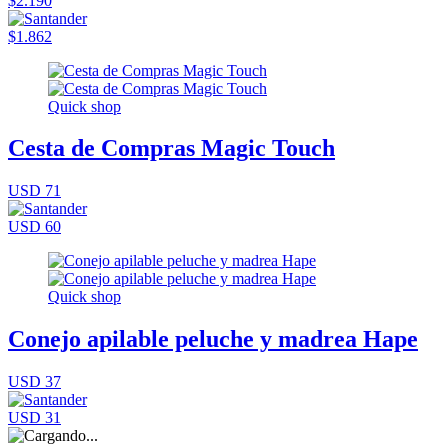
$2.190
$1.862
Quick shop
Cesta de Compras Magic Touch
USD 71
USD 60
Quick shop
Conejo apilable peluche y madrea Hape
USD 37
USD 31