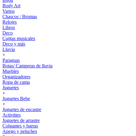
Bijou
Body Art
Varios
Chascos / Bromas
Relojes
Libros
Deco
Cajitas musicales
Deco y más
Lluvia
+
Paraguas
Botas/ Camperas de lluvia
Muebles
Organizadores
Ropa de cama
Juguetes
+
Juguetes Bebe
+
Juguetes de encastre
Activities
Juguetes de arrastre
Colgantes y barras
Apego y peluches