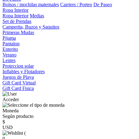
Bolsos / mochilas maternales
Carriers / Porteo
De Paseo
Ropa Interior
Ropa Interior
Medias
Set de Prendas
Camperita, Buzos y Saquitos
Primeras Mudas
Pijama
Pantalon
Enterito
Verano
Lentes
Proteccion solar
Inflables y Flotadores
Juegos de Playa
Gift Card Virtual
Gift Card Fisica
Acceder
Moneda
Según producto
$
USD
(
0