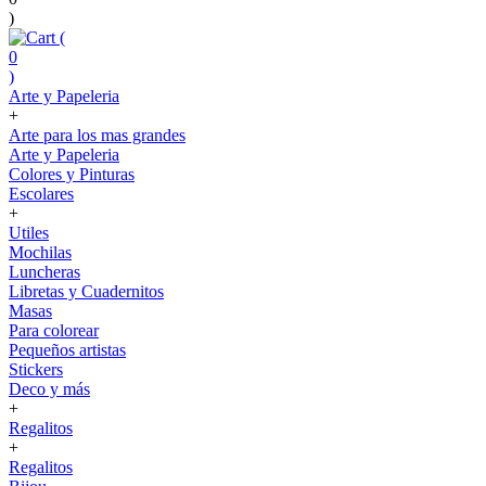
)
(
0
)
Arte y Papeleria
+
Arte para los mas grandes
Arte y Papeleria
Colores y Pinturas
Escolares
+
Utiles
Mochilas
Luncheras
Libretas y Cuadernitos
Masas
Para colorear
Pequeños artistas
Stickers
Deco y más
+
Regalitos
+
Regalitos