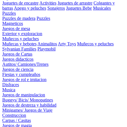
Juguetes de encastre
Activities
Juguetes de arrastre
Colgantes y
barras
Apego y peluches
Sonajeros
Juguetes Bebe
Musicales
Puzzles
Puzzles de madera
Puzzles
Magneticos
Juegos de mesa
Exterior y exploracion
Muñecos y peluches
Muñecas y bebotes
Animalitos
Arty Toys
Muñecos y peluches
Sylvanian Families
Playmobil
Juegos de Cartas
Juegos didacticos
Autitos/ Camiones/Trenes
Juegos de ciencia
Fiestas y cumpleaños
Juegos de rol e imitacion
Disfraces
Musica
Juegos de manipulacion
Buggys/ Bicis/ Monopatines
Juegos de destreza y habilidad
Minigames/ Juegos de Viaje
Construccion
Carpas / Casitas
Juegos de magia