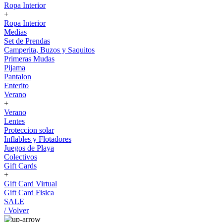
Ropa Interior
+
Ropa Interior
Medias
Set de Prendas
Camperita, Buzos y Saquitos
Primeras Mudas
Pijama
Pantalon
Enterito
Verano
+
Verano
Lentes
Proteccion solar
Inflables y Flotadores
Juegos de Playa
Colectivos
Gift Cards
+
Gift Card Virtual
Gift Card Fisica
SALE
/ Volver