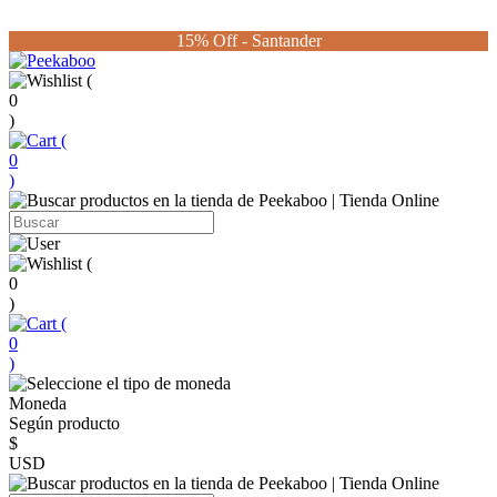
15% Off - Santander
(
0
)
(
0
)
(
0
)
(
0
)
Moneda
Según producto
$
USD