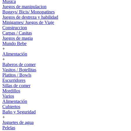
Musica
Juegos de manipulacion
Buggys/ Bicis/ Monopatines
Juegos de destreza y habilidad
Minigames/ Juegos de Viaje
Construccion
Carpas / Casitas
Juegos de magia
Mundo Bebe
+
Alimentación
+
Baberos de comer
Vasitos / Botellitas
Platitos / Bowls
Escurridores
Sillas de comer
Mordillos
Varios
Alimentación
Cubiertos
Baño y Seguridad
+
Juguetes de agua
Pelelas