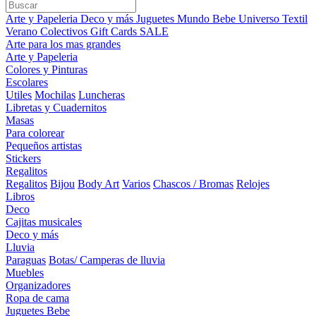
Arte y Papeleria
Deco y más
Juguetes
Mundo Bebe
Universo Textil
Verano
Colectivos
Gift Cards
SALE
Arte para los mas grandes
Arte y Papeleria
Colores y Pinturas
Escolares
Utiles
Mochilas
Luncheras
Libretas y Cuadernitos
Masas
Para colorear
Pequeños artistas
Stickers
Regalitos
Regalitos
Bijou
Body Art
Varios
Chascos / Bromas
Relojes
Libros
Deco
Cajitas musicales
Deco y más
Lluvia
Paraguas
Botas/ Camperas de lluvia
Muebles
Organizadores
Ropa de cama
Juguetes Bebe