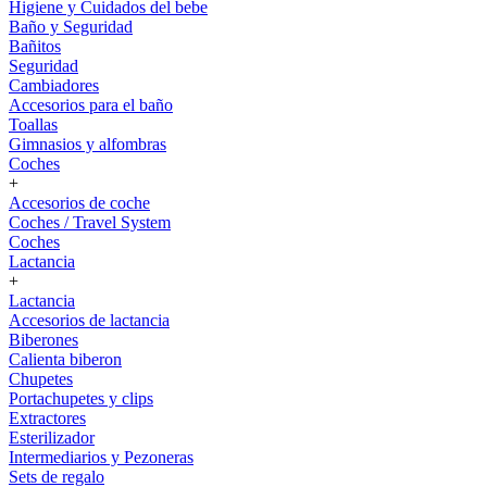
Higiene y Cuidados del bebe
Baño y Seguridad
Bañitos
Seguridad
Cambiadores
Accesorios para el baño
Toallas
Gimnasios y alfombras
Coches
+
Accesorios de coche
Coches / Travel System
Coches
Lactancia
+
Lactancia
Accesorios de lactancia
Biberones
Calienta biberon
Chupetes
Portachupetes y clips
Extractores
Esterilizador
Intermediarios y Pezoneras
Sets de regalo