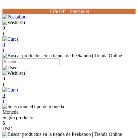
15% Off - Santander
(
0
)
(
0
)
(
0
)
(
0
)
Moneda
Según producto
$
USD