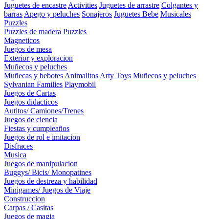
Juguetes de encastre
Activities
Juguetes de arrastre
Colgantes y
barras
Apego y peluches
Sonajeros
Juguetes Bebe
Musicales
Puzzles
Puzzles de madera
Puzzles
Magneticos
Juegos de mesa
Exterior y exploracion
Muñecos y peluches
Muñecas y bebotes
Animalitos
Arty Toys
Muñecos y peluches
Sylvanian Families
Playmobil
Juegos de Cartas
Juegos didacticos
Autitos/ Camiones/Trenes
Juegos de ciencia
Fiestas y cumpleaños
Juegos de rol e imitacion
Disfraces
Musica
Juegos de manipulacion
Buggys/ Bicis/ Monopatines
Juegos de destreza y habilidad
Minigames/ Juegos de Viaje
Construccion
Carpas / Casitas
Juegos de magia