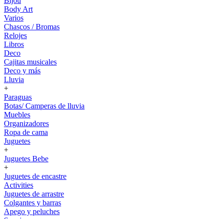
Bijou
Body Art
Varios
Chascos / Bromas
Relojes
Libros
Deco
Cajitas musicales
Deco y más
Lluvia
+
Paraguas
Botas/ Camperas de lluvia
Muebles
Organizadores
Ropa de cama
Juguetes
+
Juguetes Bebe
+
Juguetes de encastre
Activities
Juguetes de arrastre
Colgantes y barras
Apego y peluches