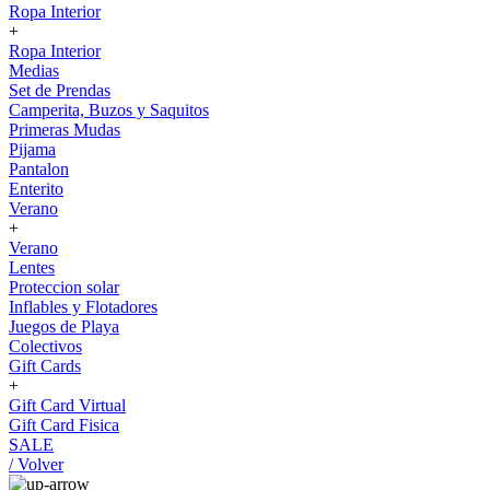
Ropa Interior
+
Ropa Interior
Medias
Set de Prendas
Camperita, Buzos y Saquitos
Primeras Mudas
Pijama
Pantalon
Enterito
Verano
+
Verano
Lentes
Proteccion solar
Inflables y Flotadores
Juegos de Playa
Colectivos
Gift Cards
+
Gift Card Virtual
Gift Card Fisica
SALE
/ Volver