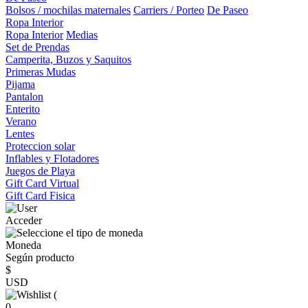
Bolsos / mochilas maternales
Carriers / Porteo
De Paseo
Ropa Interior
Ropa Interior
Medias
Set de Prendas
Camperita, Buzos y Saquitos
Primeras Mudas
Pijama
Pantalon
Enterito
Verano
Lentes
Proteccion solar
Inflables y Flotadores
Juegos de Playa
Gift Card Virtual
Gift Card Fisica
Acceder
Moneda
Según producto
$
USD
(
0