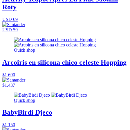
Roty
USD 69
USD 59
Quick shop
Arcoiris en silicona chico celeste Hopping
$1.690
$1.437
Quick shop
BabyBirdi Djeco
$1.150