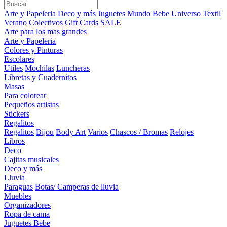
Arte y Papeleria
Deco y más
Juguetes
Mundo Bebe
Universo Textil
Verano
Colectivos
Gift Cards
SALE
Arte para los mas grandes
Arte y Papeleria
Colores y Pinturas
Escolares
Utiles
Mochilas
Luncheras
Libretas y Cuadernitos
Masas
Para colorear
Pequeños artistas
Stickers
Regalitos
Regalitos
Bijou
Body Art
Varios
Chascos / Bromas
Relojes
Libros
Deco
Cajitas musicales
Deco y más
Lluvia
Paraguas
Botas/ Camperas de lluvia
Muebles
Organizadores
Ropa de cama
Juguetes Bebe