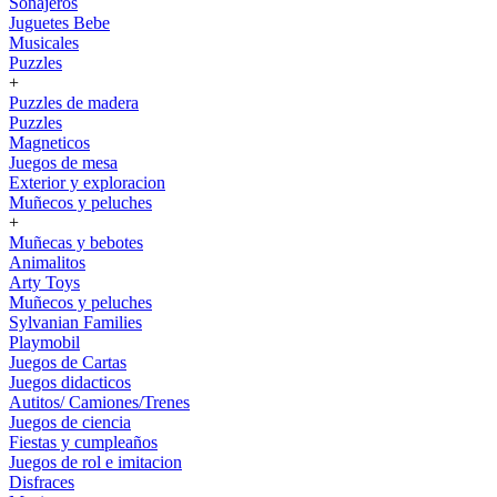
Sonajeros
Juguetes Bebe
Musicales
Puzzles
+
Puzzles de madera
Puzzles
Magneticos
Juegos de mesa
Exterior y exploracion
Muñecos y peluches
+
Muñecas y bebotes
Animalitos
Arty Toys
Muñecos y peluches
Sylvanian Families
Playmobil
Juegos de Cartas
Juegos didacticos
Autitos/ Camiones/Trenes
Juegos de ciencia
Fiestas y cumpleaños
Juegos de rol e imitacion
Disfraces