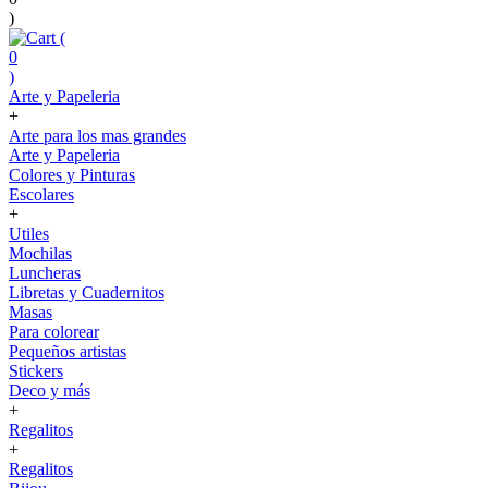
)
(
0
)
Arte y Papeleria
+
Arte para los mas grandes
Arte y Papeleria
Colores y Pinturas
Escolares
+
Utiles
Mochilas
Luncheras
Libretas y Cuadernitos
Masas
Para colorear
Pequeños artistas
Stickers
Deco y más
+
Regalitos
+
Regalitos