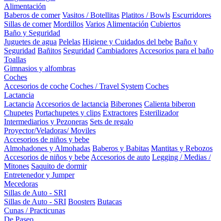
Alimentación
Baberos de comer
Vasitos / Botellitas
Platitos / Bowls
Escurridores
Sillas de comer
Mordillos
Varios
Alimentación
Cubiertos
Baño y Seguridad
Juguetes de agua
Pelelas
Higiene y Cuidados del bebe
Baño y
Seguridad
Bañitos
Seguridad
Cambiadores
Accesorios para el baño
Toallas
Gimnasios y alfombras
Coches
Accesorios de coche
Coches / Travel System
Coches
Lactancia
Lactancia
Accesorios de lactancia
Biberones
Calienta biberon
Chupetes
Portachupetes y clips
Extractores
Esterilizador
Intermediarios y Pezoneras
Sets de regalo
Proyector/Veladoras/ Moviles
Accesorios de niños y bebe
Almohadones y Almohadas
Baberos y Babitas
Mantitas y Rebozos
Accesorios de niños y bebe
Accesorios de auto
Legging / Medias /
Mitones
Saquito de dormir
Entretenedor y Jumper
Mecedoras
Sillas de Auto - SRI
Sillas de Auto - SRI
Boosters
Butacas
Cunas / Practicunas
De Paseo