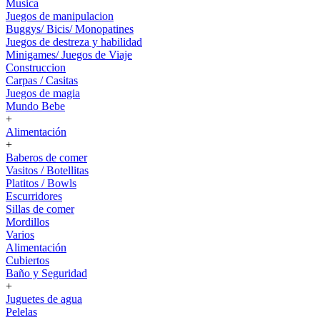
Musica
Juegos de manipulacion
Buggys/ Bicis/ Monopatines
Juegos de destreza y habilidad
Minigames/ Juegos de Viaje
Construccion
Carpas / Casitas
Juegos de magia
Mundo Bebe
+
Alimentación
+
Baberos de comer
Vasitos / Botellitas
Platitos / Bowls
Escurridores
Sillas de comer
Mordillos
Varios
Alimentación
Cubiertos
Baño y Seguridad
+
Juguetes de agua
Pelelas