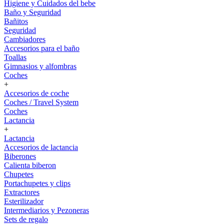
Higiene y Cuidados del bebe
Baño y Seguridad
Bañitos
Seguridad
Cambiadores
Accesorios para el baño
Toallas
Gimnasios y alfombras
Coches
+
Accesorios de coche
Coches / Travel System
Coches
Lactancia
+
Lactancia
Accesorios de lactancia
Biberones
Calienta biberon
Chupetes
Portachupetes y clips
Extractores
Esterilizador
Intermediarios y Pezoneras
Sets de regalo