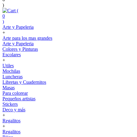
)
(
0
)
Arte y Papeleria
+
Arte para los mas grandes
Arte y Papeleria
Colores y Pinturas
Escolares
+
Utiles
Mochilas
Luncheras
Libretas y Cuadernitos
Masas
Para colorear
Pequeños artistas
Stickers
Deco y más
+
Regalitos
+
Regalitos