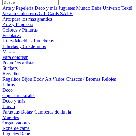
Arte y Papeleria
Deco y más
Juguetes
Mundo Bebe
Universo Textil
Verano
Colectivos
Gift Cards
SALE
Arte para los mas grandes
Arte y Papeleria
Colores y Pinturas
Escolares
Utiles
Mochilas
Luncheras
Libretas y Cuadernitos
Masas
Para colorear
Pequeños artistas
Stickers
Regalitos
Regalitos
Bijou
Body Art
Varios
Chascos / Bromas
Relojes
Libros
Deco
Cajitas musicales
Deco y más
Lluvia
Paraguas
Botas/ Camperas de lluvia
Muebles
Organizadores
Ropa de cama
Juguetes Bebe