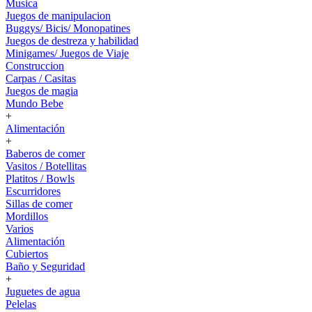
Musica
Juegos de manipulacion
Buggys/ Bicis/ Monopatines
Juegos de destreza y habilidad
Minigames/ Juegos de Viaje
Construccion
Carpas / Casitas
Juegos de magia
Mundo Bebe
+
Alimentación
+
Baberos de comer
Vasitos / Botellitas
Platitos / Bowls
Escurridores
Sillas de comer
Mordillos
Varios
Alimentación
Cubiertos
Baño y Seguridad
+
Juguetes de agua
Pelelas