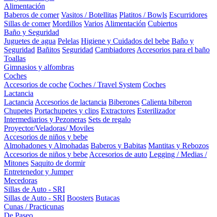
Alimentación
Baberos de comer
Vasitos / Botellitas
Platitos / Bowls
Escurridores
Sillas de comer
Mordillos
Varios
Alimentación
Cubiertos
Baño y Seguridad
Juguetes de agua
Pelelas
Higiene y Cuidados del bebe
Baño y
Seguridad
Bañitos
Seguridad
Cambiadores
Accesorios para el baño
Toallas
Gimnasios y alfombras
Coches
Accesorios de coche
Coches / Travel System
Coches
Lactancia
Lactancia
Accesorios de lactancia
Biberones
Calienta biberon
Chupetes
Portachupetes y clips
Extractores
Esterilizador
Intermediarios y Pezoneras
Sets de regalo
Proyector/Veladoras/ Moviles
Accesorios de niños y bebe
Almohadones y Almohadas
Baberos y Babitas
Mantitas y Rebozos
Accesorios de niños y bebe
Accesorios de auto
Legging / Medias /
Mitones
Saquito de dormir
Entretenedor y Jumper
Mecedoras
Sillas de Auto - SRI
Sillas de Auto - SRI
Boosters
Butacas
Cunas / Practicunas
De Paseo