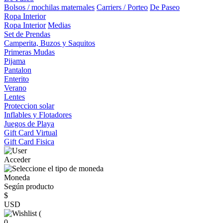
Bolsos / mochilas maternales
Carriers / Porteo
De Paseo
Ropa Interior
Ropa Interior
Medias
Set de Prendas
Camperita, Buzos y Saquitos
Primeras Mudas
Pijama
Pantalon
Enterito
Verano
Lentes
Proteccion solar
Inflables y Flotadores
Juegos de Playa
Gift Card Virtual
Gift Card Fisica
Acceder
Moneda
Según producto
$
USD
(
0