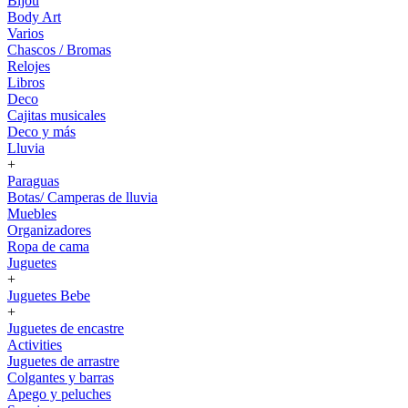
Bijou
Body Art
Varios
Chascos / Bromas
Relojes
Libros
Deco
Cajitas musicales
Deco y más
Lluvia
+
Paraguas
Botas/ Camperas de lluvia
Muebles
Organizadores
Ropa de cama
Juguetes
+
Juguetes Bebe
+
Juguetes de encastre
Activities
Juguetes de arrastre
Colgantes y barras
Apego y peluches