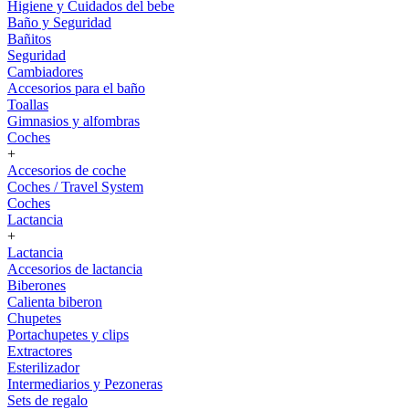
Higiene y Cuidados del bebe
Baño y Seguridad
Bañitos
Seguridad
Cambiadores
Accesorios para el baño
Toallas
Gimnasios y alfombras
Coches
+
Accesorios de coche
Coches / Travel System
Coches
Lactancia
+
Lactancia
Accesorios de lactancia
Biberones
Calienta biberon
Chupetes
Portachupetes y clips
Extractores
Esterilizador
Intermediarios y Pezoneras
Sets de regalo