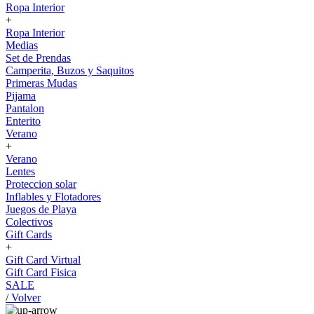
Ropa Interior
+
Ropa Interior
Medias
Set de Prendas
Camperita, Buzos y Saquitos
Primeras Mudas
Pijama
Pantalon
Enterito
Verano
+
Verano
Lentes
Proteccion solar
Inflables y Flotadores
Juegos de Playa
Colectivos
Gift Cards
+
Gift Card Virtual
Gift Card Fisica
SALE
/ Volver