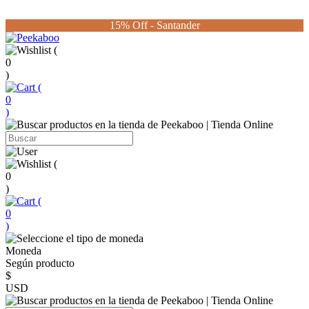
15% Off - Santander
(
0
)
(
0
)
(
0
)
(
0
)
Moneda
Según producto
$
USD