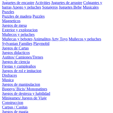
Juguetes de encastre
Activities
Juguetes de arrastre
Colgantes y
barras
Apego y peluches
Sonajeros
Juguetes Bebe
Musicales
Puzzles
Puzzles de madera
Puzzles
Magneticos
Juegos de mesa
Exterior y exploracion
Muñecos y peluches
Muñecas y bebotes
Animalitos
Arty Toys
Muñecos y peluches
Sylvanian Families
Playmobil
Juegos de Cartas
Juegos didacticos
Autitos/ Camiones/Trenes
Juegos de ciencia
Fiestas y cumpleaños
Juegos de rol e imitacion
Disfraces
Musica
Juegos de manipulacion
Buggys/ Bicis/ Monopatines
Juegos de destreza y habilidad
Minigames/ Juegos de Viaje
Construccion
Carpas / Casitas
Juegos de magia