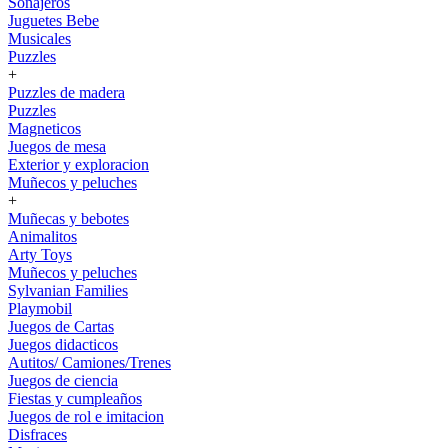
Sonajeros
Juguetes Bebe
Musicales
Puzzles
+
Puzzles de madera
Puzzles
Magneticos
Juegos de mesa
Exterior y exploracion
Muñecos y peluches
+
Muñecas y bebotes
Animalitos
Arty Toys
Muñecos y peluches
Sylvanian Families
Playmobil
Juegos de Cartas
Juegos didacticos
Autitos/ Camiones/Trenes
Juegos de ciencia
Fiestas y cumpleaños
Juegos de rol e imitacion
Disfraces