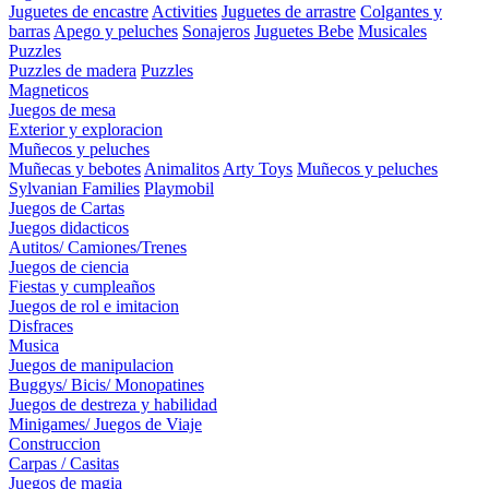
Juguetes de encastre
Activities
Juguetes de arrastre
Colgantes y
barras
Apego y peluches
Sonajeros
Juguetes Bebe
Musicales
Puzzles
Puzzles de madera
Puzzles
Magneticos
Juegos de mesa
Exterior y exploracion
Muñecos y peluches
Muñecas y bebotes
Animalitos
Arty Toys
Muñecos y peluches
Sylvanian Families
Playmobil
Juegos de Cartas
Juegos didacticos
Autitos/ Camiones/Trenes
Juegos de ciencia
Fiestas y cumpleaños
Juegos de rol e imitacion
Disfraces
Musica
Juegos de manipulacion
Buggys/ Bicis/ Monopatines
Juegos de destreza y habilidad
Minigames/ Juegos de Viaje
Construccion
Carpas / Casitas
Juegos de magia