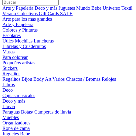
Arte y Papeleria
Deco y más
Juguetes
Mundo Bebe
Universo Textil
Verano
Colectivos
Gift Cards
SALE
Arte para los mas grandes
Arte y Papeleria
Colores y Pinturas
Escolares
Utiles
Mochilas
Luncheras
Libretas y Cuadernitos
Masas
Para colorear
Pequeños artistas
Stickers
Regalitos
Regalitos
Bijou
Body Art
Varios
Chascos / Bromas
Relojes
Libros
Deco
Cajitas musicales
Deco y más
Lluvia
Paraguas
Botas/ Camperas de lluvia
Muebles
Organizadores
Ropa de cama
Juguetes Bebe