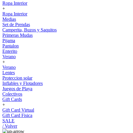
Ropa Interior
+
Ropa Interior
Medias
Set de Prendas
Camperita, Buzos y Saquitos
Primeras Mudas
Pijama
Pantalon
Enterito
Verano
+
Verano
Lentes
Proteccion solar
Inflables y Flotadores
Juegos de Playa
Colectivos
Gift Cards
+
Gift Card Virtual
Gift Card Fisica
SALE
/ Volver