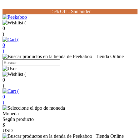
15% Off - Santander
(
0
)
(
0
)
(
0
)
(
0
)
Moneda
Según producto
$
USD