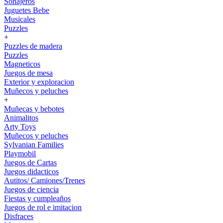
Sonajeros
Juguetes Bebe
Musicales
Puzzles
+
Puzzles de madera
Puzzles
Magneticos
Juegos de mesa
Exterior y exploracion
Muñecos y peluches
+
Muñecas y bebotes
Animalitos
Arty Toys
Muñecos y peluches
Sylvanian Families
Playmobil
Juegos de Cartas
Juegos didacticos
Autitos/ Camiones/Trenes
Juegos de ciencia
Fiestas y cumpleaños
Juegos de rol e imitacion
Disfraces