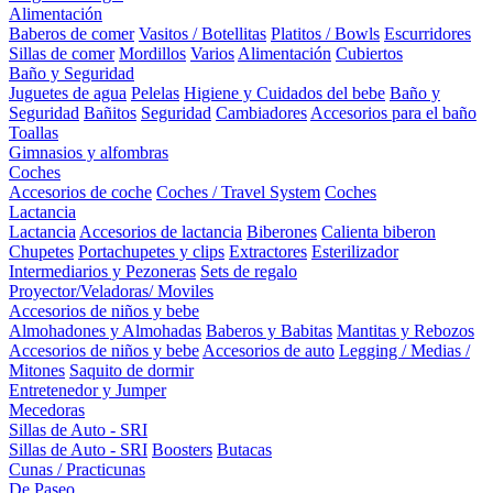
Alimentación
Baberos de comer
Vasitos / Botellitas
Platitos / Bowls
Escurridores
Sillas de comer
Mordillos
Varios
Alimentación
Cubiertos
Baño y Seguridad
Juguetes de agua
Pelelas
Higiene y Cuidados del bebe
Baño y
Seguridad
Bañitos
Seguridad
Cambiadores
Accesorios para el baño
Toallas
Gimnasios y alfombras
Coches
Accesorios de coche
Coches / Travel System
Coches
Lactancia
Lactancia
Accesorios de lactancia
Biberones
Calienta biberon
Chupetes
Portachupetes y clips
Extractores
Esterilizador
Intermediarios y Pezoneras
Sets de regalo
Proyector/Veladoras/ Moviles
Accesorios de niños y bebe
Almohadones y Almohadas
Baberos y Babitas
Mantitas y Rebozos
Accesorios de niños y bebe
Accesorios de auto
Legging / Medias /
Mitones
Saquito de dormir
Entretenedor y Jumper
Mecedoras
Sillas de Auto - SRI
Sillas de Auto - SRI
Boosters
Butacas
Cunas / Practicunas
De Paseo