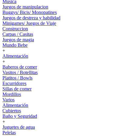
Musica
Juegos de manipulacion
Buggys/ Bicis/ Monopatines
Juegos de destreza y habilidad
Minigames/ Juegos de Viaje
Construccion
Carpas / Casitas
Juegos de magia
Mundo Bebe
+
Alimentación
+
Baberos de comer
Vasitos / Botellitas
Platitos / Bowls
Escurridores
Sillas de comer
Mordillos
Varios
Alimentación
Cubiertos
Baño y Seguridad
+
Juguetes de agua
Pelelas