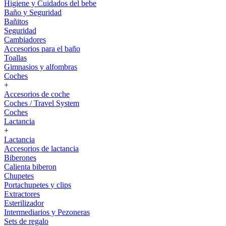
Higiene y Cuidados del bebe
Baño y Seguridad
Bañitos
Seguridad
Cambiadores
Accesorios para el baño
Toallas
Gimnasios y alfombras
Coches
+
Accesorios de coche
Coches / Travel System
Coches
Lactancia
+
Lactancia
Accesorios de lactancia
Biberones
Calienta biberon
Chupetes
Portachupetes y clips
Extractores
Esterilizador
Intermediarios y Pezoneras
Sets de regalo