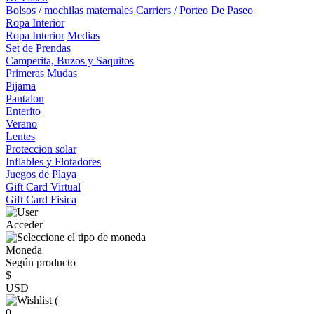
Bolsos / mochilas maternales
Carriers / Porteo
De Paseo
Ropa Interior
Ropa Interior
Medias
Set de Prendas
Camperita, Buzos y Saquitos
Primeras Mudas
Pijama
Pantalon
Enterito
Verano
Lentes
Proteccion solar
Inflables y Flotadores
Juegos de Playa
Gift Card Virtual
Gift Card Fisica
Acceder
Moneda
Según producto
$
USD
(
0