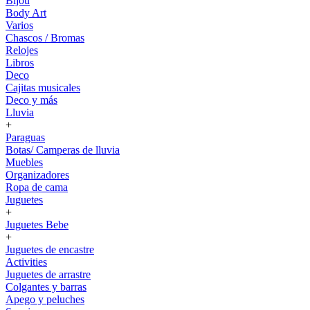
Bijou
Body Art
Varios
Chascos / Bromas
Relojes
Libros
Deco
Cajitas musicales
Deco y más
Lluvia
+
Paraguas
Botas/ Camperas de lluvia
Muebles
Organizadores
Ropa de cama
Juguetes
+
Juguetes Bebe
+
Juguetes de encastre
Activities
Juguetes de arrastre
Colgantes y barras
Apego y peluches