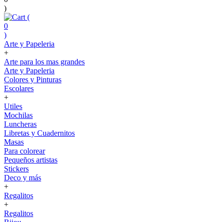
)
(
0
)
Arte y Papeleria
+
Arte para los mas grandes
Arte y Papeleria
Colores y Pinturas
Escolares
+
Utiles
Mochilas
Luncheras
Libretas y Cuadernitos
Masas
Para colorear
Pequeños artistas
Stickers
Deco y más
+
Regalitos
+
Regalitos