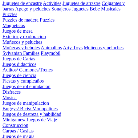
Juguetes de encastre
Activities
Juguetes de arrastre
Colgantes y
barras
Apego y peluches
Sonajeros
Juguetes Bebe
Musicales
Puzzles
Puzzles de madera
Puzzles
Magneticos
Juegos de mesa
Exterior y exploracion
Muñecos y peluches
Muñecas y bebotes
Animalitos
Arty Toys
Muñecos y peluches
Sylvanian Families
Playmobil
Juegos de Cartas
Juegos didacticos
Autitos/ Camiones/Trenes
Juegos de ciencia
Fiestas y cumpleaños
Juegos de rol e imitacion
Disfraces
Musica
Juegos de manipulacion
Buggys/ Bicis/ Monopatines
Juegos de destreza y habilidad
Minigames/ Juegos de Viaje
Construccion
Carpas / Casitas
Juegos de magia