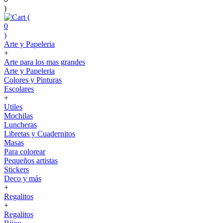
)
(
0
)
Arte y Papeleria
+
Arte para los mas grandes
Arte y Papeleria
Colores y Pinturas
Escolares
+
Utiles
Mochilas
Luncheras
Libretas y Cuadernitos
Masas
Para colorear
Pequeños artistas
Stickers
Deco y más
+
Regalitos
+
Regalitos