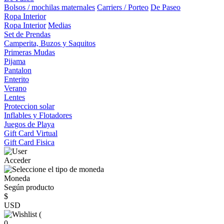
Bolsos / mochilas maternales
Carriers / Porteo
De Paseo
Ropa Interior
Ropa Interior
Medias
Set de Prendas
Camperita, Buzos y Saquitos
Primeras Mudas
Pijama
Pantalon
Enterito
Verano
Lentes
Proteccion solar
Inflables y Flotadores
Juegos de Playa
Gift Card Virtual
Gift Card Fisica
Acceder
Moneda
Según producto
$
USD
(
0