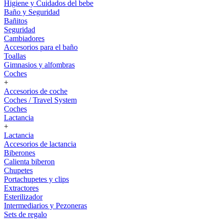
Higiene y Cuidados del bebe
Baño y Seguridad
Bañitos
Seguridad
Cambiadores
Accesorios para el baño
Toallas
Gimnasios y alfombras
Coches
+
Accesorios de coche
Coches / Travel System
Coches
Lactancia
+
Lactancia
Accesorios de lactancia
Biberones
Calienta biberon
Chupetes
Portachupetes y clips
Extractores
Esterilizador
Intermediarios y Pezoneras
Sets de regalo