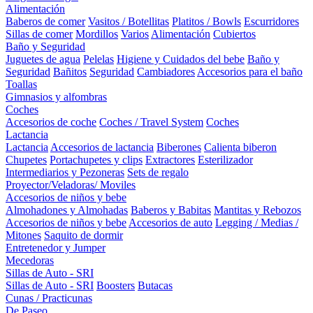
Alimentación
Baberos de comer
Vasitos / Botellitas
Platitos / Bowls
Escurridores
Sillas de comer
Mordillos
Varios
Alimentación
Cubiertos
Baño y Seguridad
Juguetes de agua
Pelelas
Higiene y Cuidados del bebe
Baño y
Seguridad
Bañitos
Seguridad
Cambiadores
Accesorios para el baño
Toallas
Gimnasios y alfombras
Coches
Accesorios de coche
Coches / Travel System
Coches
Lactancia
Lactancia
Accesorios de lactancia
Biberones
Calienta biberon
Chupetes
Portachupetes y clips
Extractores
Esterilizador
Intermediarios y Pezoneras
Sets de regalo
Proyector/Veladoras/ Moviles
Accesorios de niños y bebe
Almohadones y Almohadas
Baberos y Babitas
Mantitas y Rebozos
Accesorios de niños y bebe
Accesorios de auto
Legging / Medias /
Mitones
Saquito de dormir
Entretenedor y Jumper
Mecedoras
Sillas de Auto - SRI
Sillas de Auto - SRI
Boosters
Butacas
Cunas / Practicunas
De Paseo