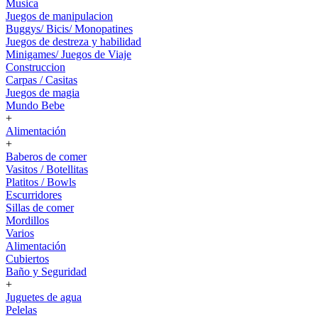
Musica
Juegos de manipulacion
Buggys/ Bicis/ Monopatines
Juegos de destreza y habilidad
Minigames/ Juegos de Viaje
Construccion
Carpas / Casitas
Juegos de magia
Mundo Bebe
+
Alimentación
+
Baberos de comer
Vasitos / Botellitas
Platitos / Bowls
Escurridores
Sillas de comer
Mordillos
Varios
Alimentación
Cubiertos
Baño y Seguridad
+
Juguetes de agua
Pelelas