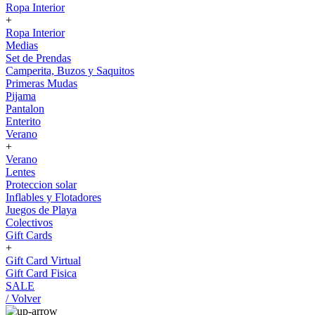
Ropa Interior
+
Ropa Interior
Medias
Set de Prendas
Camperita, Buzos y Saquitos
Primeras Mudas
Pijama
Pantalon
Enterito
Verano
+
Verano
Lentes
Proteccion solar
Inflables y Flotadores
Juegos de Playa
Colectivos
Gift Cards
+
Gift Card Virtual
Gift Card Fisica
SALE
/ Volver