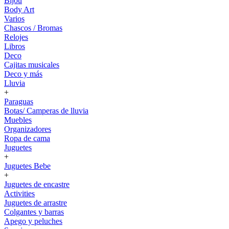
Bijou
Body Art
Varios
Chascos / Bromas
Relojes
Libros
Deco
Cajitas musicales
Deco y más
Lluvia
+
Paraguas
Botas/ Camperas de lluvia
Muebles
Organizadores
Ropa de cama
Juguetes
+
Juguetes Bebe
+
Juguetes de encastre
Activities
Juguetes de arrastre
Colgantes y barras
Apego y peluches