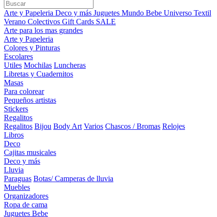
Arte y Papeleria
Deco y más
Juguetes
Mundo Bebe
Universo Textil
Verano
Colectivos
Gift Cards
SALE
Arte para los mas grandes
Arte y Papeleria
Colores y Pinturas
Escolares
Utiles
Mochilas
Luncheras
Libretas y Cuadernitos
Masas
Para colorear
Pequeños artistas
Stickers
Regalitos
Regalitos
Bijou
Body Art
Varios
Chascos / Bromas
Relojes
Libros
Deco
Cajitas musicales
Deco y más
Lluvia
Paraguas
Botas/ Camperas de lluvia
Muebles
Organizadores
Ropa de cama
Juguetes Bebe