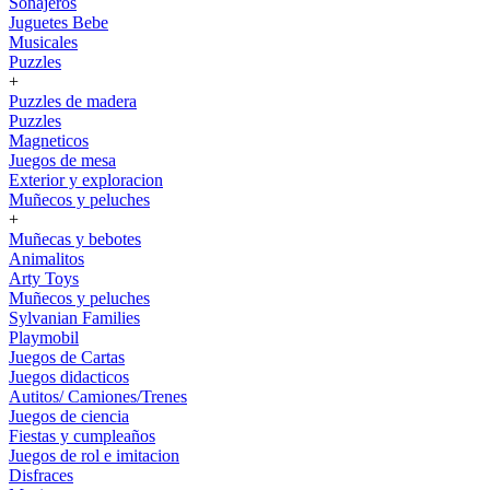
Sonajeros
Juguetes Bebe
Musicales
Puzzles
+
Puzzles de madera
Puzzles
Magneticos
Juegos de mesa
Exterior y exploracion
Muñecos y peluches
+
Muñecas y bebotes
Animalitos
Arty Toys
Muñecos y peluches
Sylvanian Families
Playmobil
Juegos de Cartas
Juegos didacticos
Autitos/ Camiones/Trenes
Juegos de ciencia
Fiestas y cumpleaños
Juegos de rol e imitacion
Disfraces