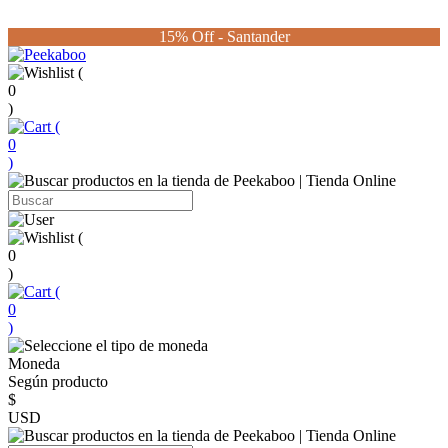
15% Off - Santander
(
0
)
(
0
)
(
0
)
(
0
)
Moneda
Según producto
$
USD