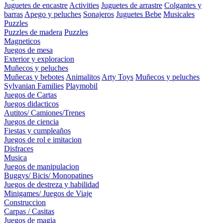
Juguetes de encastre
Activities
Juguetes de arrastre
Colgantes y
barras
Apego y peluches
Sonajeros
Juguetes Bebe
Musicales
Puzzles
Puzzles de madera
Puzzles
Magneticos
Juegos de mesa
Exterior y exploracion
Muñecos y peluches
Muñecas y bebotes
Animalitos
Arty Toys
Muñecos y peluches
Sylvanian Families
Playmobil
Juegos de Cartas
Juegos didacticos
Autitos/ Camiones/Trenes
Juegos de ciencia
Fiestas y cumpleaños
Juegos de rol e imitacion
Disfraces
Musica
Juegos de manipulacion
Buggys/ Bicis/ Monopatines
Juegos de destreza y habilidad
Minigames/ Juegos de Viaje
Construccion
Carpas / Casitas
Juegos de magia