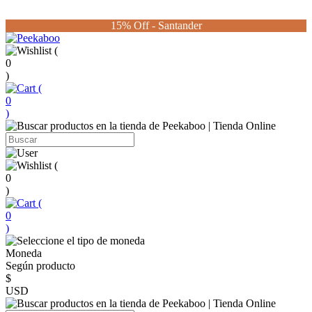
15% Off - Santander
(
0
)
(
0
)
(
0
)
(
0
)
Moneda
Según producto
$
USD