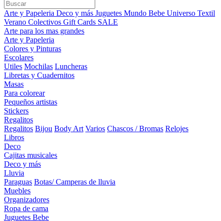
Arte y Papeleria
Deco y más
Juguetes
Mundo Bebe
Universo Textil
Verano
Colectivos
Gift Cards
SALE
Arte para los mas grandes
Arte y Papeleria
Colores y Pinturas
Escolares
Utiles
Mochilas
Luncheras
Libretas y Cuadernitos
Masas
Para colorear
Pequeños artistas
Stickers
Regalitos
Regalitos
Bijou
Body Art
Varios
Chascos / Bromas
Relojes
Libros
Deco
Cajitas musicales
Deco y más
Lluvia
Paraguas
Botas/ Camperas de lluvia
Muebles
Organizadores
Ropa de cama
Juguetes Bebe