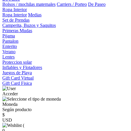
Bolsos / mochilas maternales
Carriers / Porteo
De Paseo
Ropa Interior
Ropa Interior
Medias
Set de Prendas
Camperita, Buzos y Saquitos
Primeras Mudas
Pijama
Pantalon
Enterito
Verano
Lentes
Proteccion solar
Inflables y Flotadores
Juegos de Playa
Gift Card Virtual
Gift Card Fisica
Acceder
Moneda
Según producto
$
USD
(
0