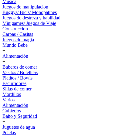
Musica
Juegos de manipulacion
Buggys/ Bicis/ Monopatines
Juegos de destreza y habilidad
Minigames/ Juegos de Viaje
Construccion
Carpas / Casitas
Juegos de magia
Mundo Bebe
+
Alimentación
+
Baberos de comer
Vasitos / Botellitas
Platitos / Bowls
Escurridores
Sillas de comer
Mordillos
Varios
Alimentación
Cubiertos
Baño y Seguridad
+
Juguetes de agua
Pelelas