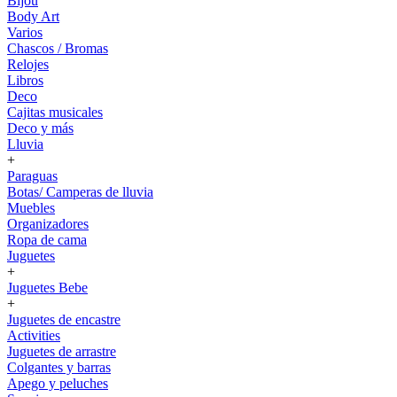
Bijou
Body Art
Varios
Chascos / Bromas
Relojes
Libros
Deco
Cajitas musicales
Deco y más
Lluvia
+
Paraguas
Botas/ Camperas de lluvia
Muebles
Organizadores
Ropa de cama
Juguetes
+
Juguetes Bebe
+
Juguetes de encastre
Activities
Juguetes de arrastre
Colgantes y barras
Apego y peluches