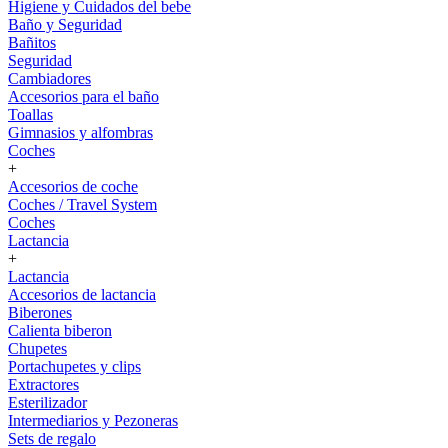
Higiene y Cuidados del bebe
Baño y Seguridad
Bañitos
Seguridad
Cambiadores
Accesorios para el baño
Toallas
Gimnasios y alfombras
Coches
+
Accesorios de coche
Coches / Travel System
Coches
Lactancia
+
Lactancia
Accesorios de lactancia
Biberones
Calienta biberon
Chupetes
Portachupetes y clips
Extractores
Esterilizador
Intermediarios y Pezoneras
Sets de regalo