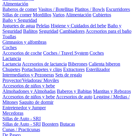
Alimentación
Baberos de comer
Vasitos / Botellitas
Platitos / Bowls
Escurridores
Sillas de comer
Mordillos
Varios
Alimentación
Cubiertos
Baño y Seguridad
Juguetes de agua
Pelelas
Higiene y Cuidados del bebe
Baño y
Seguridad
Bañitos
Seguridad
Cambiadores
Accesorios para el baño
Toallas
Gimnasios y alfombras
Coches
Accesorios de coche
Coches / Travel System
Coches
Lactancia
Lactancia
Accesorios de lactancia
Biberones
Calienta biberon
Chupetes
Portachupetes y clips
Extractores
Esterilizador
Intermediarios y Pezoneras
Sets de regalo
Proyector/Veladoras/ Moviles
Accesorios de niños y bebe
Almohadones y Almohadas
Baberos y Babitas
Mantitas y Rebozos
Accesorios de niños y bebe
Accesorios de auto
Legging / Medias /
Mitones
Saquito de dormir
Entretenedor y Jumper
Mecedoras
Sillas de Auto - SRI
Sillas de Auto - SRI
Boosters
Butacas
Cunas / Practicunas
De Paseo