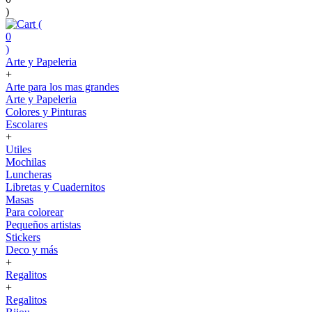
)
(
0
)
Arte y Papeleria
+
Arte para los mas grandes
Arte y Papeleria
Colores y Pinturas
Escolares
+
Utiles
Mochilas
Luncheras
Libretas y Cuadernitos
Masas
Para colorear
Pequeños artistas
Stickers
Deco y más
+
Regalitos
+
Regalitos