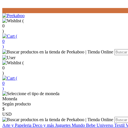
(
0
)
(
0
)
(
0
)
(
0
)
Moneda
Según producto
$
USD
Arte y Papeleria
Deco y más
Juguetes
Mundo Bebe
Universo Textil