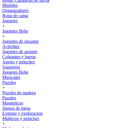
Botas/ Camperas de lluvia
Muebles
Organizadores
Ropa de cama
Juguetes
+
Juguetes Bebe
+
Juguetes de encastre
Activities
Juguetes de arrastre
Colgantes y barras
Apego y peluches
Sonajeros
Juguetes Bebe
Musicales
Puzzles
+
Puzzles de madera
Puzzles
Magneticos
Juegos de mesa
Exterior y exploracion
Muñecos y peluches
+