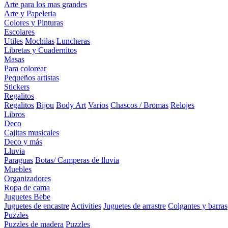
Arte para los mas grandes
Arte y Papeleria
Colores y Pinturas
Escolares
Utiles
Mochilas
Luncheras
Libretas y Cuadernitos
Masas
Para colorear
Pequeños artistas
Stickers
Regalitos
Regalitos
Bijou
Body Art
Varios
Chascos / Bromas
Relojes
Libros
Deco
Cajitas musicales
Deco y más
Lluvia
Paraguas
Botas/ Camperas de lluvia
Muebles
Organizadores
Ropa de cama
Juguetes Bebe
Juguetes de encastre
Activities
Juguetes de arrastre
Colgantes y barras
Puzzles
Puzzles de madera
Puzzles