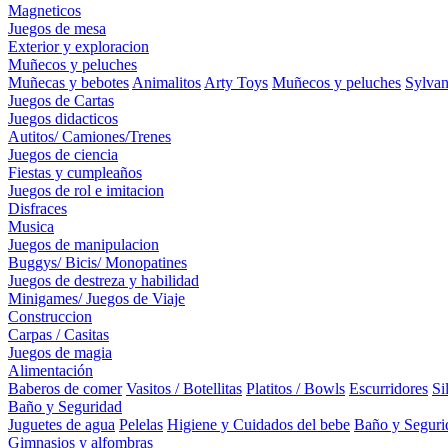
Magneticos
Juegos de mesa
Exterior y exploracion
Muñecos y peluches
Muñecas y bebotes
Animalitos
Arty Toys
Muñecos y peluches
Sylvan
Juegos de Cartas
Juegos didacticos
Autitos/ Camiones/Trenes
Juegos de ciencia
Fiestas y cumpleaños
Juegos de rol e imitacion
Disfraces
Musica
Juegos de manipulacion
Buggys/ Bicis/ Monopatines
Juegos de destreza y habilidad
Minigames/ Juegos de Viaje
Construccion
Carpas / Casitas
Juegos de magia
Alimentación
Baberos de comer
Vasitos / Botellitas
Platitos / Bowls
Escurridores
Si
Baño y Seguridad
Juguetes de agua
Pelelas
Higiene y Cuidados del bebe
Baño y Seguri
Gimnasios y alfombras