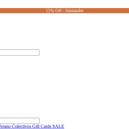
15% Off - Santander
Verano
Colectivos
Gift Cards
SALE