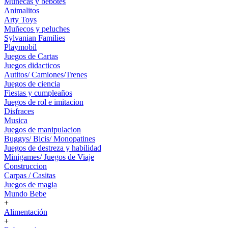
Muñecas y bebotes
Animalitos
Arty Toys
Muñecos y peluches
Sylvanian Families
Playmobil
Juegos de Cartas
Juegos didacticos
Autitos/ Camiones/Trenes
Juegos de ciencia
Fiestas y cumpleaños
Juegos de rol e imitacion
Disfraces
Musica
Juegos de manipulacion
Buggys/ Bicis/ Monopatines
Juegos de destreza y habilidad
Minigames/ Juegos de Viaje
Construccion
Carpas / Casitas
Juegos de magia
Mundo Bebe
+
Alimentación
+