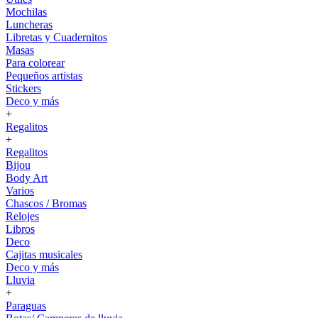
Mochilas
Luncheras
Libretas y Cuadernitos
Masas
Para colorear
Pequeños artistas
Stickers
Deco y más
+
Regalitos
+
Regalitos
Bijou
Body Art
Varios
Chascos / Bromas
Relojes
Libros
Deco
Cajitas musicales
Deco y más
Lluvia
+
Paraguas