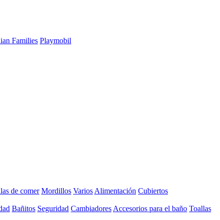
ian Families
Playmobil
llas de comer
Mordillos
Varios
Alimentación
Cubiertos
dad
Bañitos
Seguridad
Cambiadores
Accesorios para el baño
Toallas