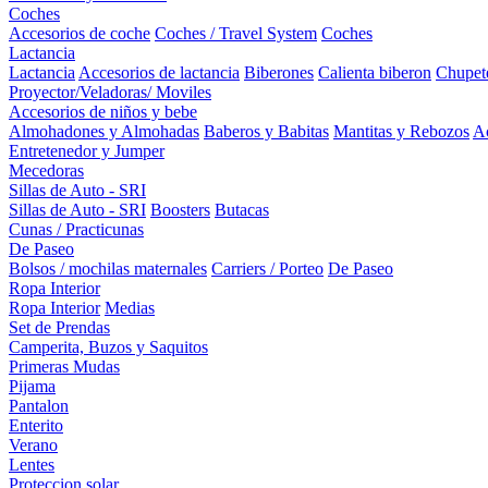
Coches
Accesorios de coche
Coches / Travel System
Coches
Lactancia
Lactancia
Accesorios de lactancia
Biberones
Calienta biberon
Chupet
Proyector/Veladoras/ Moviles
Accesorios de niños y bebe
Almohadones y Almohadas
Baberos y Babitas
Mantitas y Rebozos
Ac
Entretenedor y Jumper
Mecedoras
Sillas de Auto - SRI
Sillas de Auto - SRI
Boosters
Butacas
Cunas / Practicunas
De Paseo
Bolsos / mochilas maternales
Carriers / Porteo
De Paseo
Ropa Interior
Ropa Interior
Medias
Set de Prendas
Camperita, Buzos y Saquitos
Primeras Mudas
Pijama
Pantalon
Enterito
Verano
Lentes
Proteccion solar