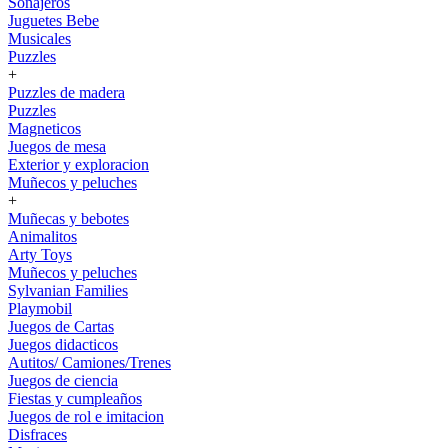
Sonajeros
Juguetes Bebe
Musicales
Puzzles
+
Puzzles de madera
Puzzles
Magneticos
Juegos de mesa
Exterior y exploracion
Muñecos y peluches
+
Muñecas y bebotes
Animalitos
Arty Toys
Muñecos y peluches
Sylvanian Families
Playmobil
Juegos de Cartas
Juegos didacticos
Autitos/ Camiones/Trenes
Juegos de ciencia
Fiestas y cumpleaños
Juegos de rol e imitacion
Disfraces