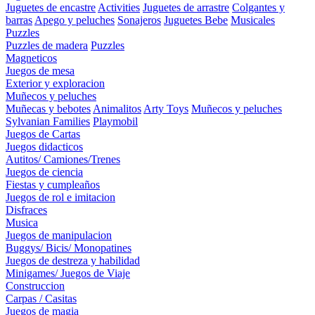
Juguetes de encastre
Activities
Juguetes de arrastre
Colgantes y
barras
Apego y peluches
Sonajeros
Juguetes Bebe
Musicales
Puzzles
Puzzles de madera
Puzzles
Magneticos
Juegos de mesa
Exterior y exploracion
Muñecos y peluches
Muñecas y bebotes
Animalitos
Arty Toys
Muñecos y peluches
Sylvanian Families
Playmobil
Juegos de Cartas
Juegos didacticos
Autitos/ Camiones/Trenes
Juegos de ciencia
Fiestas y cumpleaños
Juegos de rol e imitacion
Disfraces
Musica
Juegos de manipulacion
Buggys/ Bicis/ Monopatines
Juegos de destreza y habilidad
Minigames/ Juegos de Viaje
Construccion
Carpas / Casitas
Juegos de magia