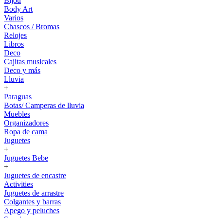
Bijou
Body Art
Varios
Chascos / Bromas
Relojes
Libros
Deco
Cajitas musicales
Deco y más
Lluvia
+
Paraguas
Botas/ Camperas de lluvia
Muebles
Organizadores
Ropa de cama
Juguetes
+
Juguetes Bebe
+
Juguetes de encastre
Activities
Juguetes de arrastre
Colgantes y barras
Apego y peluches