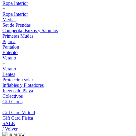
Ropa Interior
+
Ropa Interior
Medias
Set de Prendas
Camperita, Buzos y Saquitos
Primeras Mudas
Pijama
Pantalon
Enterito
Verano
+
Verano
Lentes
Proteccion solar
Inflables y Flotadores
Juegos de Playa
Colectivos
Gift Cards
+
Gift Card Virtual
Gift Card Fisica
SALE
/ Volver