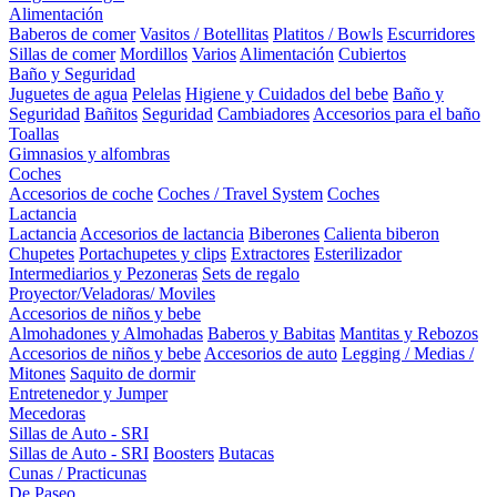
Alimentación
Baberos de comer
Vasitos / Botellitas
Platitos / Bowls
Escurridores
Sillas de comer
Mordillos
Varios
Alimentación
Cubiertos
Baño y Seguridad
Juguetes de agua
Pelelas
Higiene y Cuidados del bebe
Baño y
Seguridad
Bañitos
Seguridad
Cambiadores
Accesorios para el baño
Toallas
Gimnasios y alfombras
Coches
Accesorios de coche
Coches / Travel System
Coches
Lactancia
Lactancia
Accesorios de lactancia
Biberones
Calienta biberon
Chupetes
Portachupetes y clips
Extractores
Esterilizador
Intermediarios y Pezoneras
Sets de regalo
Proyector/Veladoras/ Moviles
Accesorios de niños y bebe
Almohadones y Almohadas
Baberos y Babitas
Mantitas y Rebozos
Accesorios de niños y bebe
Accesorios de auto
Legging / Medias /
Mitones
Saquito de dormir
Entretenedor y Jumper
Mecedoras
Sillas de Auto - SRI
Sillas de Auto - SRI
Boosters
Butacas
Cunas / Practicunas
De Paseo