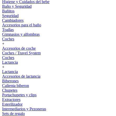
Higiene y Cuidados del bebe
Baño y Seguridad
Bañitos
Seguridad
Cambiadores
Accesorios para el baño
Toallas
Gimnasios y alfombras
Coches
+
Accesorios de coche
Coches / Travel System
Coches
Lactancia
+
Lactancia
Accesorios de lactancia
Biberones
Calienta biberon
Chupetes
Portachupetes y clips
Extractores
Esterilizador
Intermediarios y Pezoneras
Sets de regalo