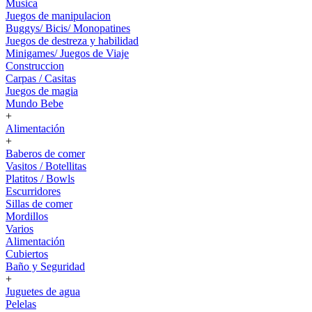
Musica
Juegos de manipulacion
Buggys/ Bicis/ Monopatines
Juegos de destreza y habilidad
Minigames/ Juegos de Viaje
Construccion
Carpas / Casitas
Juegos de magia
Mundo Bebe
+
Alimentación
+
Baberos de comer
Vasitos / Botellitas
Platitos / Bowls
Escurridores
Sillas de comer
Mordillos
Varios
Alimentación
Cubiertos
Baño y Seguridad
+
Juguetes de agua
Pelelas