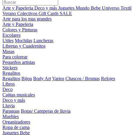
Arte y Papeleria
Deco y más
Juguetes
Mundo Bebe
Universo Textil
Verano
Colectivos
Gift Cards
SALE
Arte para los mas grandes
Arte y Papeleria
Colores y Pinturas
Escolares
Utiles
Mochilas
Luncheras
Libretas y Cuadernitos
Masas
Para colorear
Pequeños artistas
Stickers
Regalitos
Regalitos
Bijou
Body Art
Varios
Chascos / Bromas
Relojes
Libros
Deco
Cajitas musicales
Deco y más
Lluvia
Paraguas
Botas/ Camperas de lluvia
Muebles
Organizadores
Ropa de cama
Juguetes Bebe