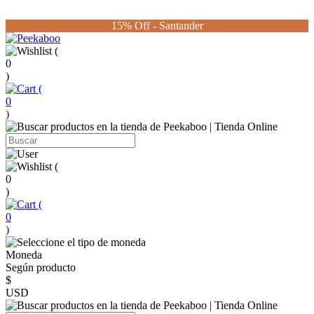
15% Off - Santander
(
0
)
(
0
)
(
0
)
(
0
)
Moneda
Según producto
$
USD