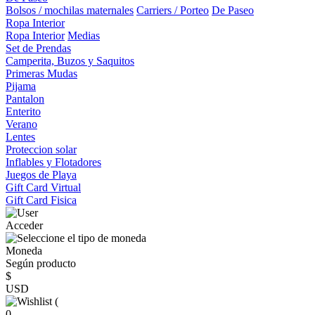
Bolsos / mochilas maternales
Carriers / Porteo
De Paseo
Ropa Interior
Ropa Interior
Medias
Set de Prendas
Camperita, Buzos y Saquitos
Primeras Mudas
Pijama
Pantalon
Enterito
Verano
Lentes
Proteccion solar
Inflables y Flotadores
Juegos de Playa
Gift Card Virtual
Gift Card Fisica
Acceder
Moneda
Según producto
$
USD
(
0