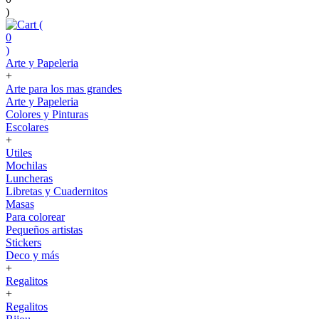
)
(
0
)
Arte y Papeleria
+
Arte para los mas grandes
Arte y Papeleria
Colores y Pinturas
Escolares
+
Utiles
Mochilas
Luncheras
Libretas y Cuadernitos
Masas
Para colorear
Pequeños artistas
Stickers
Deco y más
+
Regalitos
+
Regalitos