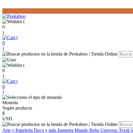
(
0
)
(
0
)
(
0
)
(
0
)
Moneda
Según producto
$
USD
Arte y Papeleria
Deco y más
Juguetes
Mundo Bebe
Universo Textil