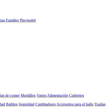
ian Families
Playmobil
llas de comer
Mordillos
Varios
Alimentación
Cubiertos
dad
Bañitos
Seguridad
Cambiadores
Accesorios para el baño
Toallas