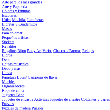
Arte para los mas grandes
Arte y Papeleria
Colores y Pinturas
Escolares
Utiles
Mochilas
Luncheras
Libretas y Cuadernitos
Masas
Para colorear
Pequeños artistas
Stickers
Regalitos
Regalitos
Bijou
Body Art
Varios
Chascos / Bromas
Relojes
Libros
Deco
Cajitas musicales
Deco y más
Lluvia
Paraguas
Botas/ Camperas de lluvia
Muebles
Organizadores
Ropa de cama
Juguetes Bebe
Juguetes de encastre
Activities
Juguetes de arrastre
Colgantes y barras
Puzzles
Puzzles de madera
Puzzles