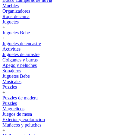
Botas/ Camperas de lluvia
Muebles
Organizadores
Ropa de cama
Juguetes
+
Juguetes Bebe
+
Juguetes de encastre
Activities
Juguetes de arrastre
Colgantes y barras
Apego y peluches
Sonajeros
Juguetes Bebe
Musicales
Puzzles
+
Puzzles de madera
Puzzles
Magneticos
Juegos de mesa
Exterior y exploracion
Muñecos y peluches
+