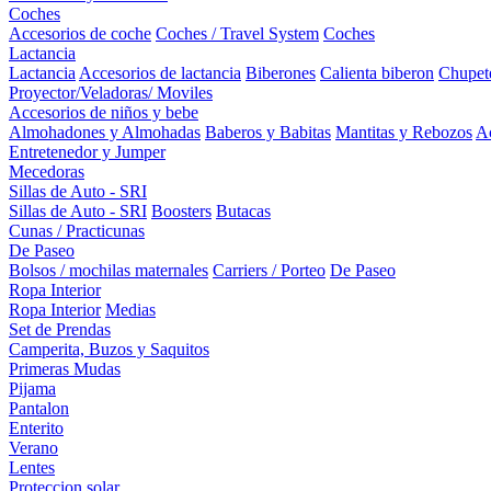
Coches
Accesorios de coche
Coches / Travel System
Coches
Lactancia
Lactancia
Accesorios de lactancia
Biberones
Calienta biberon
Chupet
Proyector/Veladoras/ Moviles
Accesorios de niños y bebe
Almohadones y Almohadas
Baberos y Babitas
Mantitas y Rebozos
Ac
Entretenedor y Jumper
Mecedoras
Sillas de Auto - SRI
Sillas de Auto - SRI
Boosters
Butacas
Cunas / Practicunas
De Paseo
Bolsos / mochilas maternales
Carriers / Porteo
De Paseo
Ropa Interior
Ropa Interior
Medias
Set de Prendas
Camperita, Buzos y Saquitos
Primeras Mudas
Pijama
Pantalon
Enterito
Verano
Lentes
Proteccion solar