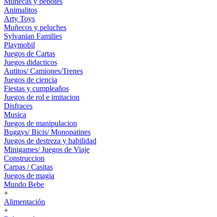
Muñecas y bebotes
Animalitos
Arty Toys
Muñecos y peluches
Sylvanian Families
Playmobil
Juegos de Cartas
Juegos didacticos
Autitos/ Camiones/Trenes
Juegos de ciencia
Fiestas y cumpleaños
Juegos de rol e imitacion
Disfraces
Musica
Juegos de manipulacion
Buggys/ Bicis/ Monopatines
Juegos de destreza y habilidad
Minigames/ Juegos de Viaje
Construccion
Carpas / Casitas
Juegos de magia
Mundo Bebe
+
Alimentación
+