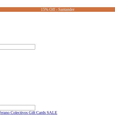
15% Off - Santander
Verano
Colectivos
Gift Cards
SALE