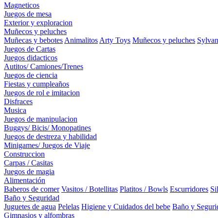
Magneticos
Juegos de mesa
Exterior y exploracion
Muñecos y peluches
Muñecas y bebotes
Animalitos
Arty Toys
Muñecos y peluches
Sylvan
Juegos de Cartas
Juegos didacticos
Autitos/ Camiones/Trenes
Juegos de ciencia
Fiestas y cumpleaños
Juegos de rol e imitacion
Disfraces
Musica
Juegos de manipulacion
Buggys/ Bicis/ Monopatines
Juegos de destreza y habilidad
Minigames/ Juegos de Viaje
Construccion
Carpas / Casitas
Juegos de magia
Alimentación
Baberos de comer
Vasitos / Botellitas
Platitos / Bowls
Escurridores
Si
Baño y Seguridad
Juguetes de agua
Pelelas
Higiene y Cuidados del bebe
Baño y Seguri
Gimnasios y alfombras