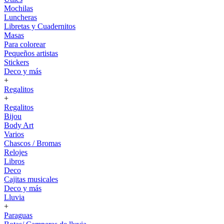
Mochilas
Luncheras
Libretas y Cuadernitos
Masas
Para colorear
Pequeños artistas
Stickers
Deco y más
+
Regalitos
+
Regalitos
Bijou
Body Art
Varios
Chascos / Bromas
Relojes
Libros
Deco
Cajitas musicales
Deco y más
Lluvia
+
Paraguas