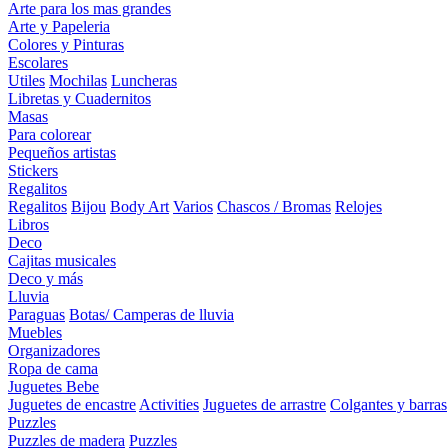
Arte para los mas grandes
Arte y Papeleria
Colores y Pinturas
Escolares
Utiles
Mochilas
Luncheras
Libretas y Cuadernitos
Masas
Para colorear
Pequeños artistas
Stickers
Regalitos
Regalitos
Bijou
Body Art
Varios
Chascos / Bromas
Relojes
Libros
Deco
Cajitas musicales
Deco y más
Lluvia
Paraguas
Botas/ Camperas de lluvia
Muebles
Organizadores
Ropa de cama
Juguetes Bebe
Juguetes de encastre
Activities
Juguetes de arrastre
Colgantes y barras
Puzzles
Puzzles de madera
Puzzles