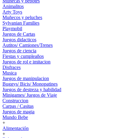
Muñecas y bebotes
Animalitos
Arty Toys
Muñecos y peluches
Sylvanian Families
Playmobil
Juegos de Cartas
Juegos didacticos
Autitos/ Camiones/Trenes
Juegos de ciencia
Fiestas y cumpleaños
Juegos de rol e imitacion
Disfraces
Musica
Juegos de manipulacion
Buggys/ Bicis/ Monopatines
Juegos de destreza y habilidad
Minigames/ Juegos de Viaje
Construccion
Carpas / Casitas
Juegos de magia
Mundo Bebe
+
Alimentación
+