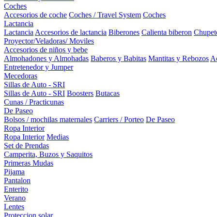
Coches
Accesorios de coche
Coches / Travel System
Coches
Lactancia
Lactancia
Accesorios de lactancia
Biberones
Calienta biberon
Chupet
Proyector/Veladoras/ Moviles
Accesorios de niños y bebe
Almohadones y Almohadas
Baberos y Babitas
Mantitas y Rebozos
Ac
Entretenedor y Jumper
Mecedoras
Sillas de Auto - SRI
Sillas de Auto - SRI
Boosters
Butacas
Cunas / Practicunas
De Paseo
Bolsos / mochilas maternales
Carriers / Porteo
De Paseo
Ropa Interior
Ropa Interior
Medias
Set de Prendas
Camperita, Buzos y Saquitos
Primeras Mudas
Pijama
Pantalon
Enterito
Verano
Lentes
Proteccion solar