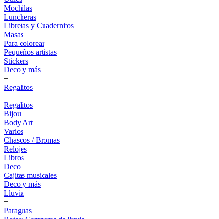
Mochilas
Luncheras
Libretas y Cuadernitos
Masas
Para colorear
Pequeños artistas
Stickers
Deco y más
+
Regalitos
+
Regalitos
Bijou
Body Art
Varios
Chascos / Bromas
Relojes
Libros
Deco
Cajitas musicales
Deco y más
Lluvia
+
Paraguas