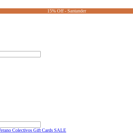
15% Off - Santander
Verano
Colectivos
Gift Cards
SALE