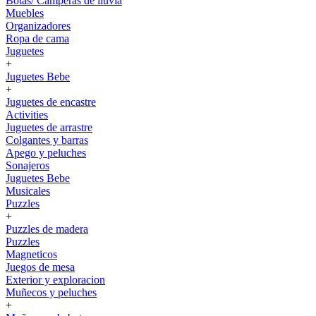
Botas/ Camperas de lluvia
Muebles
Organizadores
Ropa de cama
Juguetes
+
Juguetes Bebe
+
Juguetes de encastre
Activities
Juguetes de arrastre
Colgantes y barras
Apego y peluches
Sonajeros
Juguetes Bebe
Musicales
Puzzles
+
Puzzles de madera
Puzzles
Magneticos
Juegos de mesa
Exterior y exploracion
Muñecos y peluches
+