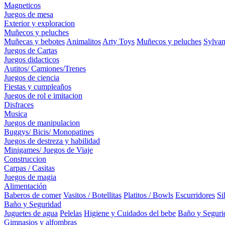
Magneticos
Juegos de mesa
Exterior y exploracion
Muñecos y peluches
Muñecas y bebotes
Animalitos
Arty Toys
Muñecos y peluches
Sylvan
Juegos de Cartas
Juegos didacticos
Autitos/ Camiones/Trenes
Juegos de ciencia
Fiestas y cumpleaños
Juegos de rol e imitacion
Disfraces
Musica
Juegos de manipulacion
Buggys/ Bicis/ Monopatines
Juegos de destreza y habilidad
Minigames/ Juegos de Viaje
Construccion
Carpas / Casitas
Juegos de magia
Alimentación
Baberos de comer
Vasitos / Botellitas
Platitos / Bowls
Escurridores
Si
Baño y Seguridad
Juguetes de agua
Pelelas
Higiene y Cuidados del bebe
Baño y Seguri
Gimnasios y alfombras