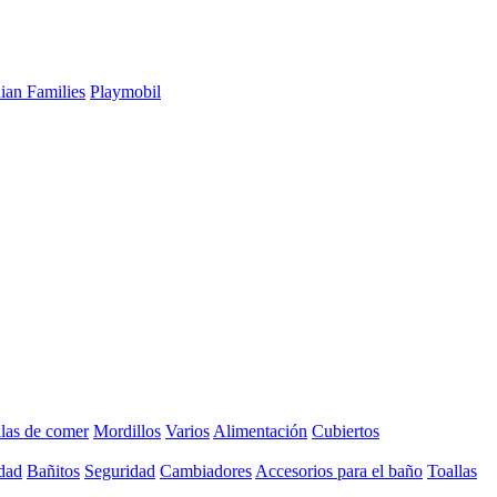
ian Families
Playmobil
llas de comer
Mordillos
Varios
Alimentación
Cubiertos
dad
Bañitos
Seguridad
Cambiadores
Accesorios para el baño
Toallas