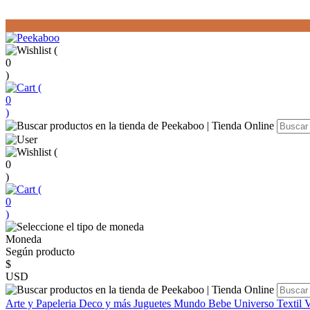
(
0
)
(
0
)
(
0
)
(
0
)
Moneda
Según producto
$
USD
Arte y Papeleria
Deco y más
Juguetes
Mundo Bebe
Universo Textil