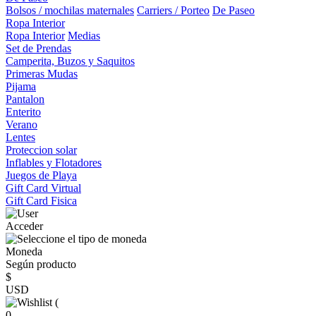
Bolsos / mochilas maternales
Carriers / Porteo
De Paseo
Ropa Interior
Ropa Interior
Medias
Set de Prendas
Camperita, Buzos y Saquitos
Primeras Mudas
Pijama
Pantalon
Enterito
Verano
Lentes
Proteccion solar
Inflables y Flotadores
Juegos de Playa
Gift Card Virtual
Gift Card Fisica
Acceder
Moneda
Según producto
$
USD
(
0