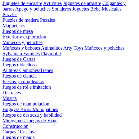
Juguetes de encastre
Activities
Juguetes de arrastre
Colgantes y
barras
Apego y peluches
Sonajeros
Juguetes Bebe
Musicales
Puzzles
Puzzles de madera
Puzzles
Magneticos
Juegos de mesa
Exterior y exploracion
Muñecos y peluches
Muñecas y bebotes
Animalitos
Arty Toys
Muñecos y peluches
Sylvanian Families
Playmobil
Juegos de Cartas
Juegos didacticos
Autitos/ Camiones/Trenes
Juegos de ciencia
Fiestas y cumpleaños
Juegos de rol e imitacion
Disfraces
Musica
Juegos de manipulacion
Buggys/ Bicis/ Monopatines
Juegos de destreza y habilidad
Minigames/ Juegos de Viaje
Construccion
Carpas / Casitas
Juegos de magia