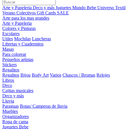
Arte y Papeleria
Deco y más
Juguetes
Mundo Bebe
Universo Textil
Verano
Colectivos
Gift Cards
SALE
Arte para los mas grandes
Arte y Papeleria
Colores y Pinturas
Escolares
Utiles
Mochilas
Luncheras
Libretas y Cuadernitos
Masas
Para colorear
Pequeños artistas
Stickers
Regalitos
Regalitos
Bijou
Body Art
Varios
Chascos / Bromas
Relojes
Libros
Deco
Cajitas musicales
Deco y más
Lluvia
Paraguas
Botas/ Camperas de lluvia
Muebles
Organizadores
Ropa de cama
Juguetes Bebe