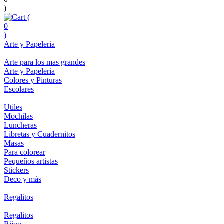
)
(
0
)
Arte y Papeleria
+
Arte para los mas grandes
Arte y Papeleria
Colores y Pinturas
Escolares
+
Utiles
Mochilas
Luncheras
Libretas y Cuadernitos
Masas
Para colorear
Pequeños artistas
Stickers
Deco y más
+
Regalitos
+
Regalitos