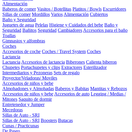
Alimentación
Baberos de comer
Vasitos / Botellitas
Platitos / Bowls
Escurridores
Sillas de comer
Mordillos
Varios
Alimentación
Cubiertos
Baño y Seguridad
Juguetes de agua
Pelelas
Higiene y Cuidados del bebe
Baño y
Seguridad
Bañitos
Seguridad
Cambiadores
Accesorios para el baño
Toallas
Gimnasios y alfombras
Coches
Accesorios de coche
Coches / Travel System
Coches
Lactancia
Lactancia
Accesorios de lactancia
Biberones
Calienta biberon
Chupetes
Portachupetes y clips
Extractores
Esterilizador
Intermediarios y Pezoneras
Sets de regalo
Proyector/Veladoras/ Moviles
Accesorios de niños y bebe
Almohadones y Almohadas
Baberos y Babitas
Mantitas y Rebozos
Accesorios de niños y bebe
Accesorios de auto
Legging / Medias /
Mitones
Saquito de dormir
Entretenedor y Jumper
Mecedoras
Sillas de Auto - SRI
Sillas de Auto - SRI
Boosters
Butacas
Cunas / Practicunas
De Paseo