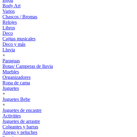
Bijou
Body Art
Varios
Chascos / Bromas
Relojes
Libros
Deco
Cajitas musicales
Deco y más
Lluvia
+
Paraguas
Botas/ Camperas de lluvia
Muebles
Organizadores
Ropa de cama
Juguetes
+
Juguetes Bebe
+
Juguetes de encastre
Activities
Juguetes de arrastre
Colgantes y barras
Apego y peluches