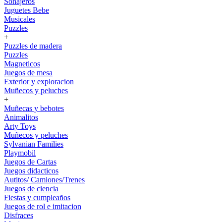
Sonajeros
Juguetes Bebe
Musicales
Puzzles
+
Puzzles de madera
Puzzles
Magneticos
Juegos de mesa
Exterior y exploracion
Muñecos y peluches
+
Muñecas y bebotes
Animalitos
Arty Toys
Muñecos y peluches
Sylvanian Families
Playmobil
Juegos de Cartas
Juegos didacticos
Autitos/ Camiones/Trenes
Juegos de ciencia
Fiestas y cumpleaños
Juegos de rol e imitacion
Disfraces