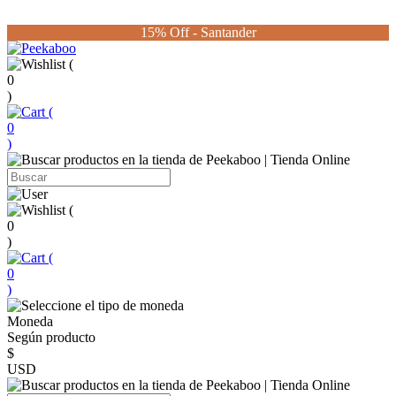
15% Off - Santander
(
0
)
(
0
)
(
0
)
(
0
)
Moneda
Según producto
$
USD