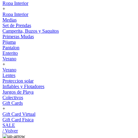
Ropa Interior
+
Ropa Interior
Medias
Set de Prendas
Camperita, Buzos y Saquitos
Primeras Mudas
Pijama
Pantalon
Enterito
Verano
+
Verano
Lentes
Proteccion solar
Inflables y Flotadores
Juegos de Playa
Colectivos
Gift Cards
+
Gift Card Virtual
Gift Card Fisica
SALE
/ Volver