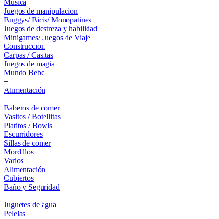
Musica
Juegos de manipulacion
Buggys/ Bicis/ Monopatines
Juegos de destreza y habilidad
Minigames/ Juegos de Viaje
Construccion
Carpas / Casitas
Juegos de magia
Mundo Bebe
+
Alimentación
+
Baberos de comer
Vasitos / Botellitas
Platitos / Bowls
Escurridores
Sillas de comer
Mordillos
Varios
Alimentación
Cubiertos
Baño y Seguridad
+
Juguetes de agua
Pelelas