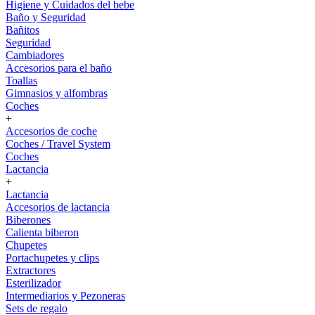
Higiene y Cuidados del bebe
Baño y Seguridad
Bañitos
Seguridad
Cambiadores
Accesorios para el baño
Toallas
Gimnasios y alfombras
Coches
+
Accesorios de coche
Coches / Travel System
Coches
Lactancia
+
Lactancia
Accesorios de lactancia
Biberones
Calienta biberon
Chupetes
Portachupetes y clips
Extractores
Esterilizador
Intermediarios y Pezoneras
Sets de regalo