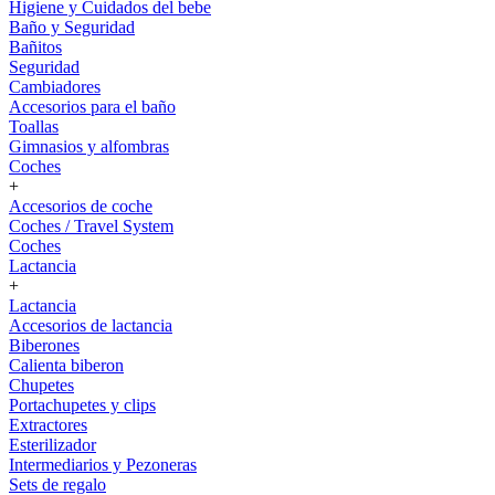
Higiene y Cuidados del bebe
Baño y Seguridad
Bañitos
Seguridad
Cambiadores
Accesorios para el baño
Toallas
Gimnasios y alfombras
Coches
+
Accesorios de coche
Coches / Travel System
Coches
Lactancia
+
Lactancia
Accesorios de lactancia
Biberones
Calienta biberon
Chupetes
Portachupetes y clips
Extractores
Esterilizador
Intermediarios y Pezoneras
Sets de regalo