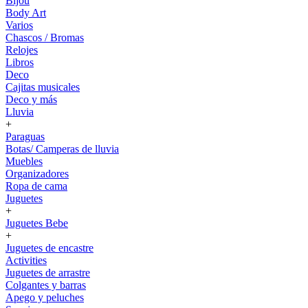
Bijou
Body Art
Varios
Chascos / Bromas
Relojes
Libros
Deco
Cajitas musicales
Deco y más
Lluvia
+
Paraguas
Botas/ Camperas de lluvia
Muebles
Organizadores
Ropa de cama
Juguetes
+
Juguetes Bebe
+
Juguetes de encastre
Activities
Juguetes de arrastre
Colgantes y barras
Apego y peluches