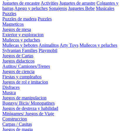
Juguetes de encastre
Activities
Juguetes de arrastre
Colgantes y
barras
Apego y peluches
Sonajeros
Juguetes Bebe
Musicales
Puzzles
Puzzles de madera
Puzzles
Magneticos
Juegos de mesa
Exterior y exploracion
Muñecos y peluches
Muñecas y bebotes
Animalitos
Arty Toys
Muñecos y peluches
Sylvanian Families
Playmobil
Juegos de Cartas
Juegos didacticos
Autitos/ Camiones/Trenes
Juegos de ciencia
Fiestas y cumpleaños
Juegos de rol e imitacion
Disfraces
Musica
Juegos de manipulacion
Buggys/ Bicis/ Monopatines
Juegos de destreza y habilidad
Minigames/ Juegos de Viaje
Construccion
Carpas / Casitas
Juegos de magia