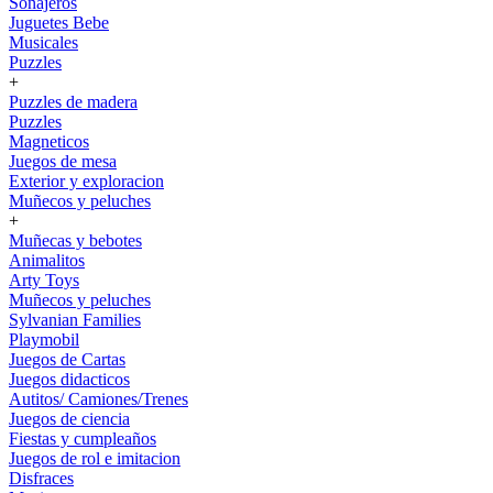
Sonajeros
Juguetes Bebe
Musicales
Puzzles
+
Puzzles de madera
Puzzles
Magneticos
Juegos de mesa
Exterior y exploracion
Muñecos y peluches
+
Muñecas y bebotes
Animalitos
Arty Toys
Muñecos y peluches
Sylvanian Families
Playmobil
Juegos de Cartas
Juegos didacticos
Autitos/ Camiones/Trenes
Juegos de ciencia
Fiestas y cumpleaños
Juegos de rol e imitacion
Disfraces