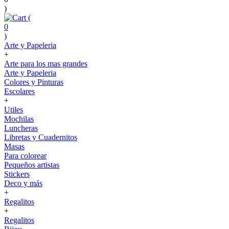
)
(
0
)
Arte y Papeleria
+
Arte para los mas grandes
Arte y Papeleria
Colores y Pinturas
Escolares
+
Utiles
Mochilas
Luncheras
Libretas y Cuadernitos
Masas
Para colorear
Pequeños artistas
Stickers
Deco y más
+
Regalitos
+
Regalitos