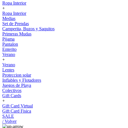
Ropa Interior
+
Ropa Interior
Medias
Set de Prendas
Camperita, Buzos y Saquitos
Primeras Mudas
Pijama
Pantalon
Enterito
Verano
+
Verano
Lentes
Proteccion solar
Inflables y Flotadores
Juegos de Playa
Colectivos
Gift Cards
+
Gift Card Virtual
Gift Card Fisica
SALE
/ Volver