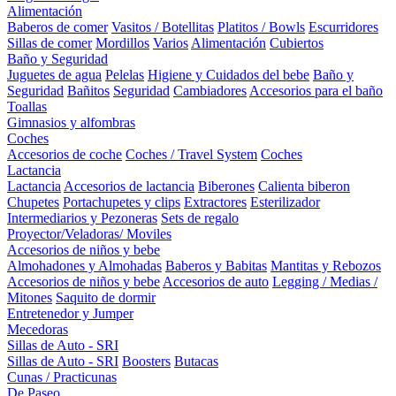
Alimentación
Baberos de comer
Vasitos / Botellitas
Platitos / Bowls
Escurridores
Sillas de comer
Mordillos
Varios
Alimentación
Cubiertos
Baño y Seguridad
Juguetes de agua
Pelelas
Higiene y Cuidados del bebe
Baño y
Seguridad
Bañitos
Seguridad
Cambiadores
Accesorios para el baño
Toallas
Gimnasios y alfombras
Coches
Accesorios de coche
Coches / Travel System
Coches
Lactancia
Lactancia
Accesorios de lactancia
Biberones
Calienta biberon
Chupetes
Portachupetes y clips
Extractores
Esterilizador
Intermediarios y Pezoneras
Sets de regalo
Proyector/Veladoras/ Moviles
Accesorios de niños y bebe
Almohadones y Almohadas
Baberos y Babitas
Mantitas y Rebozos
Accesorios de niños y bebe
Accesorios de auto
Legging / Medias /
Mitones
Saquito de dormir
Entretenedor y Jumper
Mecedoras
Sillas de Auto - SRI
Sillas de Auto - SRI
Boosters
Butacas
Cunas / Practicunas
De Paseo