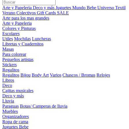
Arte y Papeleria
Deco y más
Juguetes
Mundo Bebe
Universo Textil
Verano
Colectivos
Gift Cards
SALE
Arte para los mas grandes
Arte y Papeleria
Colores y Pinturas
Escolares
Utiles
Mochilas
Luncheras
Libretas y Cuadernitos
Masas
Para colorear
Pequeños artistas
Stickers
Regalitos
Regalitos
Bijou
Body Art
Varios
Chascos / Bromas
Relojes
Libros
Deco
Cajitas musicales
Deco y más
Lluvia
Paraguas
Botas/ Camperas de lluvia
Muebles
Organizadores
Ropa de cama
Juguetes Bebe