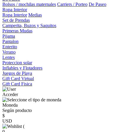
Bolsos / mochilas maternales
Carriers / Porteo
De Paseo
Ropa Interior
Ropa Interior
Medias
Set de Prendas
Camperita, Buzos y Saquitos
Primeras Mudas
Pijama
Pantalon
Enterito
Verano
Lentes
Proteccion solar
Inflables y Flotadores
Juegos de Playa
Gift Card Virtual
Gift Card Fisica
Acceder
Moneda
Según producto
$
USD
(
0