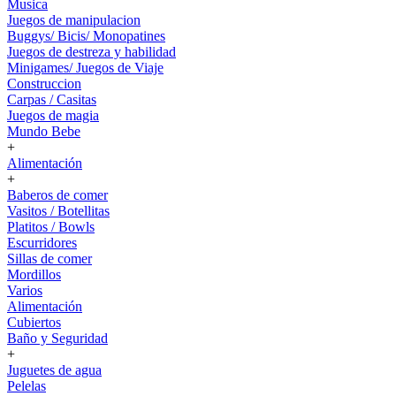
Musica
Juegos de manipulacion
Buggys/ Bicis/ Monopatines
Juegos de destreza y habilidad
Minigames/ Juegos de Viaje
Construccion
Carpas / Casitas
Juegos de magia
Mundo Bebe
+
Alimentación
+
Baberos de comer
Vasitos / Botellitas
Platitos / Bowls
Escurridores
Sillas de comer
Mordillos
Varios
Alimentación
Cubiertos
Baño y Seguridad
+
Juguetes de agua
Pelelas