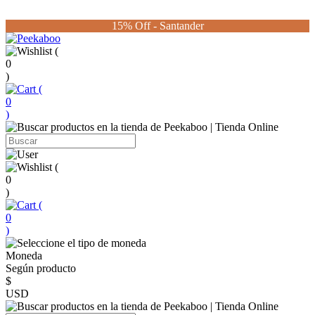
15% Off - Santander
(
0
)
(
0
)
(
0
)
(
0
)
Moneda
Según producto
$
USD