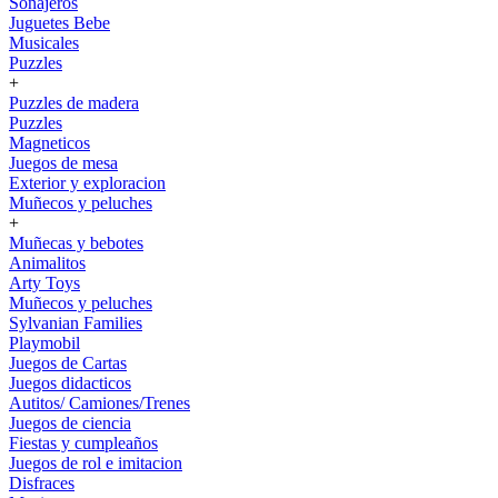
Sonajeros
Juguetes Bebe
Musicales
Puzzles
+
Puzzles de madera
Puzzles
Magneticos
Juegos de mesa
Exterior y exploracion
Muñecos y peluches
+
Muñecas y bebotes
Animalitos
Arty Toys
Muñecos y peluches
Sylvanian Families
Playmobil
Juegos de Cartas
Juegos didacticos
Autitos/ Camiones/Trenes
Juegos de ciencia
Fiestas y cumpleaños
Juegos de rol e imitacion
Disfraces