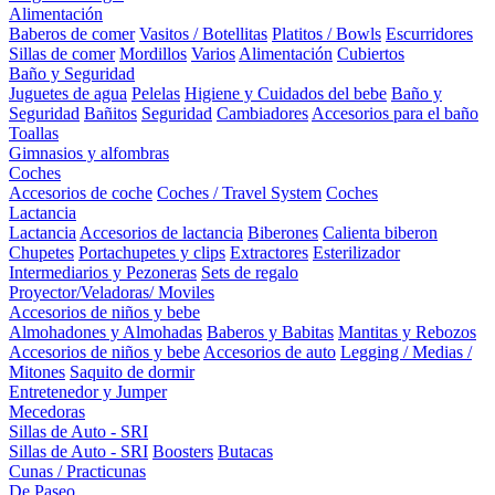
Alimentación
Baberos de comer
Vasitos / Botellitas
Platitos / Bowls
Escurridores
Sillas de comer
Mordillos
Varios
Alimentación
Cubiertos
Baño y Seguridad
Juguetes de agua
Pelelas
Higiene y Cuidados del bebe
Baño y
Seguridad
Bañitos
Seguridad
Cambiadores
Accesorios para el baño
Toallas
Gimnasios y alfombras
Coches
Accesorios de coche
Coches / Travel System
Coches
Lactancia
Lactancia
Accesorios de lactancia
Biberones
Calienta biberon
Chupetes
Portachupetes y clips
Extractores
Esterilizador
Intermediarios y Pezoneras
Sets de regalo
Proyector/Veladoras/ Moviles
Accesorios de niños y bebe
Almohadones y Almohadas
Baberos y Babitas
Mantitas y Rebozos
Accesorios de niños y bebe
Accesorios de auto
Legging / Medias /
Mitones
Saquito de dormir
Entretenedor y Jumper
Mecedoras
Sillas de Auto - SRI
Sillas de Auto - SRI
Boosters
Butacas
Cunas / Practicunas
De Paseo