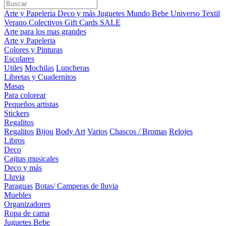
Arte y Papeleria
Deco y más
Juguetes
Mundo Bebe
Universo Textil
Verano
Colectivos
Gift Cards
SALE
Arte para los mas grandes
Arte y Papeleria
Colores y Pinturas
Escolares
Utiles
Mochilas
Luncheras
Libretas y Cuadernitos
Masas
Para colorear
Pequeños artistas
Stickers
Regalitos
Regalitos
Bijou
Body Art
Varios
Chascos / Bromas
Relojes
Libros
Deco
Cajitas musicales
Deco y más
Lluvia
Paraguas
Botas/ Camperas de lluvia
Muebles
Organizadores
Ropa de cama
Juguetes Bebe