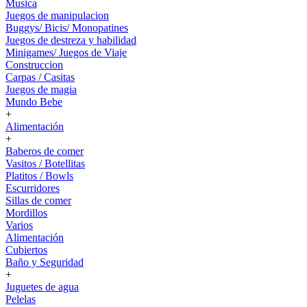
Musica
Juegos de manipulacion
Buggys/ Bicis/ Monopatines
Juegos de destreza y habilidad
Minigames/ Juegos de Viaje
Construccion
Carpas / Casitas
Juegos de magia
Mundo Bebe
+
Alimentación
+
Baberos de comer
Vasitos / Botellitas
Platitos / Bowls
Escurridores
Sillas de comer
Mordillos
Varios
Alimentación
Cubiertos
Baño y Seguridad
+
Juguetes de agua
Pelelas