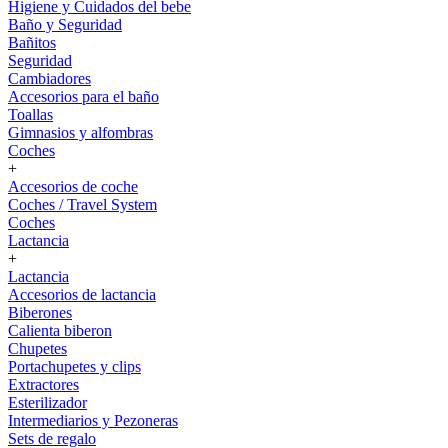
Higiene y Cuidados del bebe
Baño y Seguridad
Bañitos
Seguridad
Cambiadores
Accesorios para el baño
Toallas
Gimnasios y alfombras
Coches
+
Accesorios de coche
Coches / Travel System
Coches
Lactancia
+
Lactancia
Accesorios de lactancia
Biberones
Calienta biberon
Chupetes
Portachupetes y clips
Extractores
Esterilizador
Intermediarios y Pezoneras
Sets de regalo