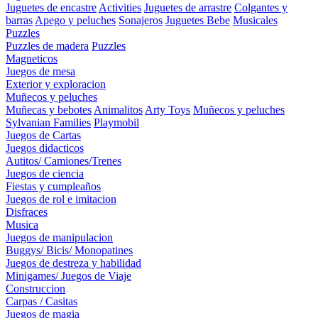
Juguetes de encastre
Activities
Juguetes de arrastre
Colgantes y
barras
Apego y peluches
Sonajeros
Juguetes Bebe
Musicales
Puzzles
Puzzles de madera
Puzzles
Magneticos
Juegos de mesa
Exterior y exploracion
Muñecos y peluches
Muñecas y bebotes
Animalitos
Arty Toys
Muñecos y peluches
Sylvanian Families
Playmobil
Juegos de Cartas
Juegos didacticos
Autitos/ Camiones/Trenes
Juegos de ciencia
Fiestas y cumpleaños
Juegos de rol e imitacion
Disfraces
Musica
Juegos de manipulacion
Buggys/ Bicis/ Monopatines
Juegos de destreza y habilidad
Minigames/ Juegos de Viaje
Construccion
Carpas / Casitas
Juegos de magia