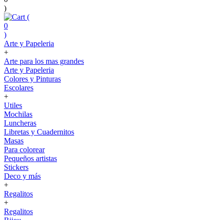
)
(
0
)
Arte y Papeleria
+
Arte para los mas grandes
Arte y Papeleria
Colores y Pinturas
Escolares
+
Utiles
Mochilas
Luncheras
Libretas y Cuadernitos
Masas
Para colorear
Pequeños artistas
Stickers
Deco y más
+
Regalitos
+
Regalitos