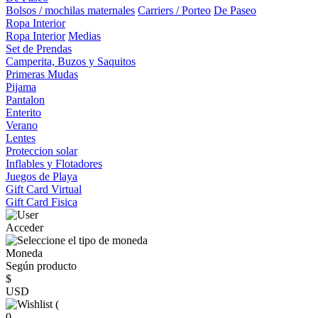
Bolsos / mochilas maternales
Carriers / Porteo
De Paseo
Ropa Interior
Ropa Interior
Medias
Set de Prendas
Camperita, Buzos y Saquitos
Primeras Mudas
Pijama
Pantalon
Enterito
Verano
Lentes
Proteccion solar
Inflables y Flotadores
Juegos de Playa
Gift Card Virtual
Gift Card Fisica
Acceder
Moneda
Según producto
$
USD
(
0