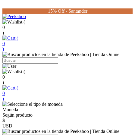
15% Off - Santander
(
0
)
(
0
)
(
0
)
(
0
)
Moneda
Según producto
$
USD