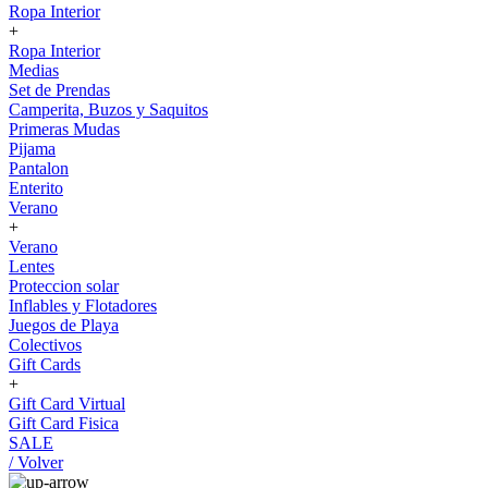
Ropa Interior
+
Ropa Interior
Medias
Set de Prendas
Camperita, Buzos y Saquitos
Primeras Mudas
Pijama
Pantalon
Enterito
Verano
+
Verano
Lentes
Proteccion solar
Inflables y Flotadores
Juegos de Playa
Colectivos
Gift Cards
+
Gift Card Virtual
Gift Card Fisica
SALE
/ Volver