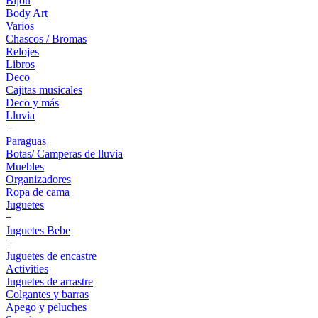
Bijou
Body Art
Varios
Chascos / Bromas
Relojes
Libros
Deco
Cajitas musicales
Deco y más
Lluvia
+
Paraguas
Botas/ Camperas de lluvia
Muebles
Organizadores
Ropa de cama
Juguetes
+
Juguetes Bebe
+
Juguetes de encastre
Activities
Juguetes de arrastre
Colgantes y barras
Apego y peluches