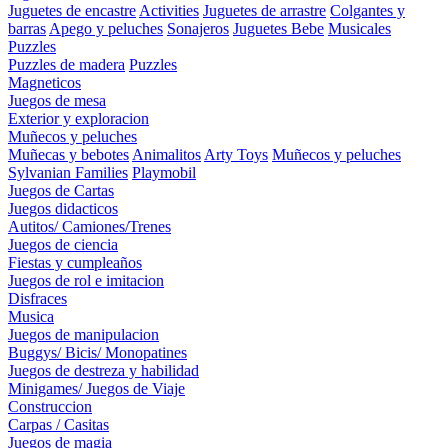
Juguetes de encastre
Activities
Juguetes de arrastre
Colgantes y
barras
Apego y peluches
Sonajeros
Juguetes Bebe
Musicales
Puzzles
Puzzles de madera
Puzzles
Magneticos
Juegos de mesa
Exterior y exploracion
Muñecos y peluches
Muñecas y bebotes
Animalitos
Arty Toys
Muñecos y peluches
Sylvanian Families
Playmobil
Juegos de Cartas
Juegos didacticos
Autitos/ Camiones/Trenes
Juegos de ciencia
Fiestas y cumpleaños
Juegos de rol e imitacion
Disfraces
Musica
Juegos de manipulacion
Buggys/ Bicis/ Monopatines
Juegos de destreza y habilidad
Minigames/ Juegos de Viaje
Construccion
Carpas / Casitas
Juegos de magia