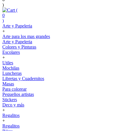
)
(
0
)
Arte y Papeleria
+
Arte para los mas grandes
Arte y Papeleria
Colores y Pinturas
Escolares
+
Utiles
Mochilas
Luncheras
Libretas y Cuadernitos
Masas
Para colorear
Pequeños artistas
Stickers
Deco y más
+
Regalitos
+
Regalitos