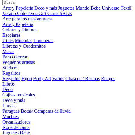
Arte y Papeleria
Deco y más
Juguetes
Mundo Bebe
Universo Textil
Verano
Colectivos
Gift Cards
SALE
Arte para los mas grandes
Arte y Papeleria
Colores y Pinturas
Escolares
Utiles
Mochilas
Luncheras
Libretas y Cuadernitos
Masas
Para colorear
Pequeños artistas
Stickers
Regalitos
Regalitos
Bijou
Body Art
Varios
Chascos / Bromas
Relojes
Libros
Deco
Cajitas musicales
Deco y más
Lluvia
Paraguas
Botas/ Camperas de lluvia
Muebles
Organizadores
Ropa de cama
Juguetes Bebe