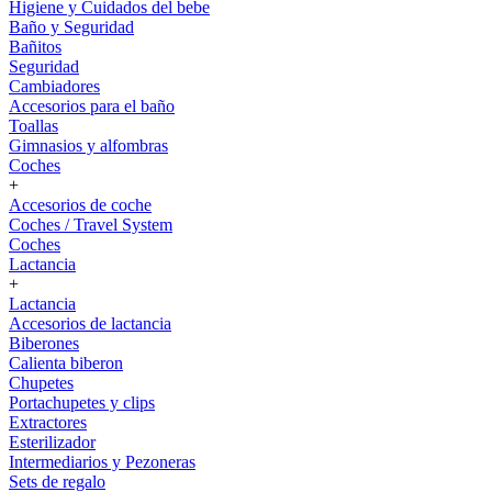
Higiene y Cuidados del bebe
Baño y Seguridad
Bañitos
Seguridad
Cambiadores
Accesorios para el baño
Toallas
Gimnasios y alfombras
Coches
+
Accesorios de coche
Coches / Travel System
Coches
Lactancia
+
Lactancia
Accesorios de lactancia
Biberones
Calienta biberon
Chupetes
Portachupetes y clips
Extractores
Esterilizador
Intermediarios y Pezoneras
Sets de regalo