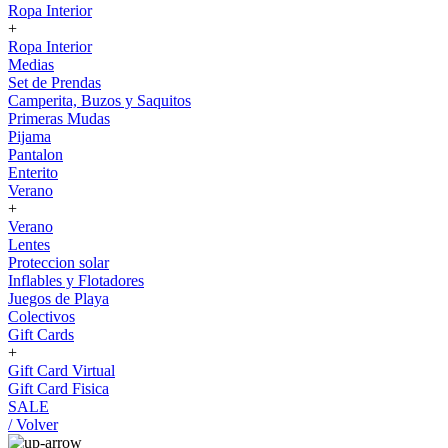
Ropa Interior
+
Ropa Interior
Medias
Set de Prendas
Camperita, Buzos y Saquitos
Primeras Mudas
Pijama
Pantalon
Enterito
Verano
+
Verano
Lentes
Proteccion solar
Inflables y Flotadores
Juegos de Playa
Colectivos
Gift Cards
+
Gift Card Virtual
Gift Card Fisica
SALE
/ Volver