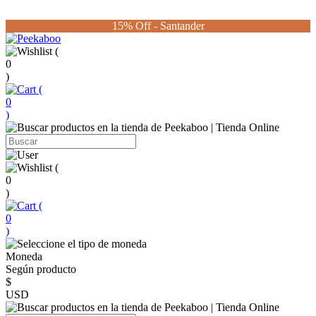
15% Off - Santander
(
0
)
(
0
)
(
0
)
(
0
)
Moneda
Según producto
$
USD