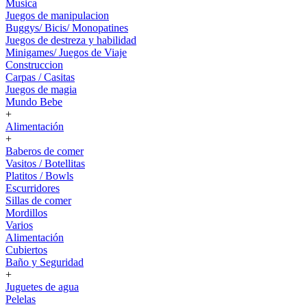
Musica
Juegos de manipulacion
Buggys/ Bicis/ Monopatines
Juegos de destreza y habilidad
Minigames/ Juegos de Viaje
Construccion
Carpas / Casitas
Juegos de magia
Mundo Bebe
+
Alimentación
+
Baberos de comer
Vasitos / Botellitas
Platitos / Bowls
Escurridores
Sillas de comer
Mordillos
Varios
Alimentación
Cubiertos
Baño y Seguridad
+
Juguetes de agua
Pelelas