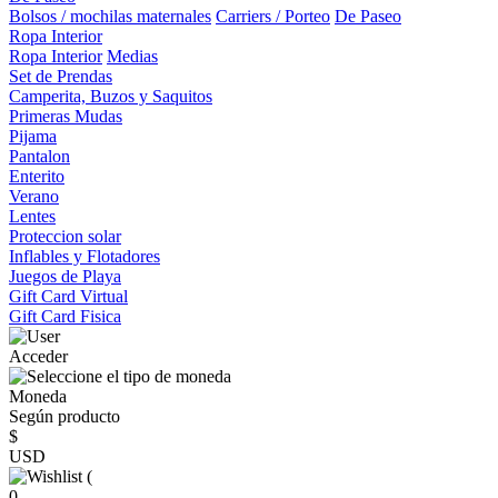
Bolsos / mochilas maternales
Carriers / Porteo
De Paseo
Ropa Interior
Ropa Interior
Medias
Set de Prendas
Camperita, Buzos y Saquitos
Primeras Mudas
Pijama
Pantalon
Enterito
Verano
Lentes
Proteccion solar
Inflables y Flotadores
Juegos de Playa
Gift Card Virtual
Gift Card Fisica
Acceder
Moneda
Según producto
$
USD
(
0