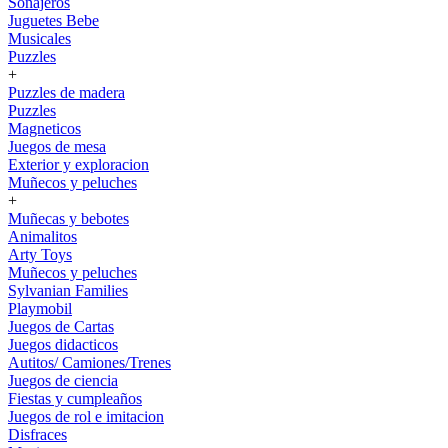
Sonajeros
Juguetes Bebe
Musicales
Puzzles
+
Puzzles de madera
Puzzles
Magneticos
Juegos de mesa
Exterior y exploracion
Muñecos y peluches
+
Muñecas y bebotes
Animalitos
Arty Toys
Muñecos y peluches
Sylvanian Families
Playmobil
Juegos de Cartas
Juegos didacticos
Autitos/ Camiones/Trenes
Juegos de ciencia
Fiestas y cumpleaños
Juegos de rol e imitacion
Disfraces