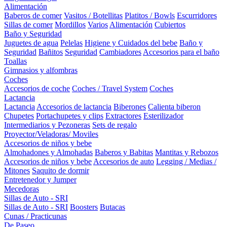
Alimentación
Baberos de comer
Vasitos / Botellitas
Platitos / Bowls
Escurridores
Sillas de comer
Mordillos
Varios
Alimentación
Cubiertos
Baño y Seguridad
Juguetes de agua
Pelelas
Higiene y Cuidados del bebe
Baño y
Seguridad
Bañitos
Seguridad
Cambiadores
Accesorios para el baño
Toallas
Gimnasios y alfombras
Coches
Accesorios de coche
Coches / Travel System
Coches
Lactancia
Lactancia
Accesorios de lactancia
Biberones
Calienta biberon
Chupetes
Portachupetes y clips
Extractores
Esterilizador
Intermediarios y Pezoneras
Sets de regalo
Proyector/Veladoras/ Moviles
Accesorios de niños y bebe
Almohadones y Almohadas
Baberos y Babitas
Mantitas y Rebozos
Accesorios de niños y bebe
Accesorios de auto
Legging / Medias /
Mitones
Saquito de dormir
Entretenedor y Jumper
Mecedoras
Sillas de Auto - SRI
Sillas de Auto - SRI
Boosters
Butacas
Cunas / Practicunas
De Paseo