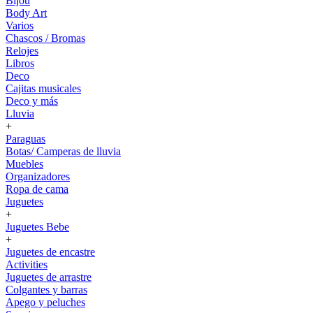
Bijou
Body Art
Varios
Chascos / Bromas
Relojes
Libros
Deco
Cajitas musicales
Deco y más
Lluvia
+
Paraguas
Botas/ Camperas de lluvia
Muebles
Organizadores
Ropa de cama
Juguetes
+
Juguetes Bebe
+
Juguetes de encastre
Activities
Juguetes de arrastre
Colgantes y barras
Apego y peluches