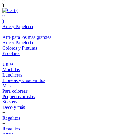
)
(
0
)
Arte y Papeleria
+
Arte para los mas grandes
Arte y Papeleria
Colores y Pinturas
Escolares
+
Utiles
Mochilas
Luncheras
Libretas y Cuadernitos
Masas
Para colorear
Pequeños artistas
Stickers
Deco y más
+
Regalitos
+
Regalitos