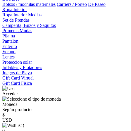
Bolsos / mochilas maternales
Carriers / Porteo
De Paseo
Ropa Interior
Ropa Interior
Medias
Set de Prendas
Camperita, Buzos y Saquitos
Primeras Mudas
Pijama
Pantalon
Enterito
Verano
Lentes
Proteccion solar
Inflables y Flotadores
Juegos de Playa
Gift Card Virtual
Gift Card Fisica
Acceder
Moneda
Según producto
$
USD
(
0