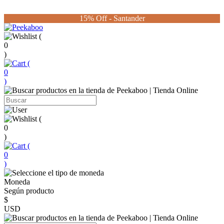
15% Off - Santander
(
0
)
(
0
)
(
0
)
(
0
)
Moneda
Según producto
$
USD