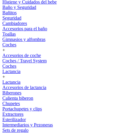
Higiene y Cuidados del bebe
Baño y Seguridad
Bañitos
Seguridad
Cambiadores
Accesorios para el baño
Toallas
Gimnasios y alfombras
Coches
+
Accesorios de coche
Coches / Travel System
Coches
Lactancia
+
Lactancia
Accesorios de lactancia
Biberones
Calienta biberon
Chupetes
Portachupetes y clips
Extractores
Esterilizador
Intermediarios y Pezoneras
Sets de regalo