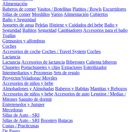
Alimentación
Baberos de comer
Vasitos / Botellitas
Platitos / Bowls
Escurridores
Sillas de comer
Mordillos
Varios
Alimentación
Cubiertos
Baño y Seguridad
Juguetes de agua
Pelelas
Higiene y Cuidados del bebe
Baño y
Seguridad
Bañitos
Seguridad
Cambiadores
Accesorios para el baño
Toallas
Gimnasios y alfombras
Coches
Accesorios de coche
Coches / Travel System
Coches
Lactancia
Lactancia
Accesorios de lactancia
Biberones
Calienta biberon
Chupetes
Portachupetes y clips
Extractores
Esterilizador
Intermediarios y Pezoneras
Sets de regalo
Proyector/Veladoras/ Moviles
Accesorios de niños y bebe
Almohadones y Almohadas
Baberos y Babitas
Mantitas y Rebozos
Accesorios de niños y bebe
Accesorios de auto
Legging / Medias /
Mitones
Saquito de dormir
Entretenedor y Jumper
Mecedoras
Sillas de Auto - SRI
Sillas de Auto - SRI
Boosters
Butacas
Cunas / Practicunas
De Paseo