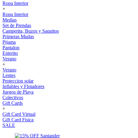
Ropa Interior
+
Ropa Interior
Medias
Set de Prendas
Camperita, Buzos y Saquitos
Primeras Mudas
Pijama
Pantalon
Enterito
Verano
+
Verano
Lentes
Proteccion solar
Inflables y Flotadores
Juegos de Playa
Colectivos
Gift Cards
+
Gift Card Virtual
Gift Card Fisica
SALE