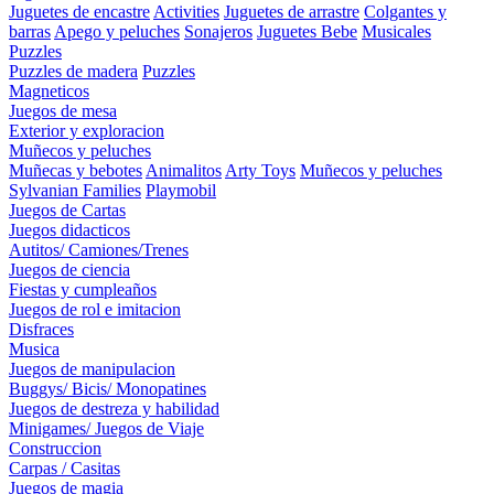
Juguetes de encastre
Activities
Juguetes de arrastre
Colgantes y
barras
Apego y peluches
Sonajeros
Juguetes Bebe
Musicales
Puzzles
Puzzles de madera
Puzzles
Magneticos
Juegos de mesa
Exterior y exploracion
Muñecos y peluches
Muñecas y bebotes
Animalitos
Arty Toys
Muñecos y peluches
Sylvanian Families
Playmobil
Juegos de Cartas
Juegos didacticos
Autitos/ Camiones/Trenes
Juegos de ciencia
Fiestas y cumpleaños
Juegos de rol e imitacion
Disfraces
Musica
Juegos de manipulacion
Buggys/ Bicis/ Monopatines
Juegos de destreza y habilidad
Minigames/ Juegos de Viaje
Construccion
Carpas / Casitas
Juegos de magia