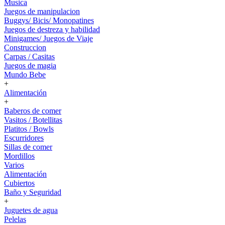
Musica
Juegos de manipulacion
Buggys/ Bicis/ Monopatines
Juegos de destreza y habilidad
Minigames/ Juegos de Viaje
Construccion
Carpas / Casitas
Juegos de magia
Mundo Bebe
+
Alimentación
+
Baberos de comer
Vasitos / Botellitas
Platitos / Bowls
Escurridores
Sillas de comer
Mordillos
Varios
Alimentación
Cubiertos
Baño y Seguridad
+
Juguetes de agua
Pelelas