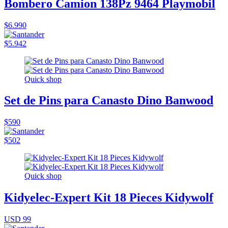
Bombero Camion 138Pz 9464 Playmobil
$6.990
$5.942
Quick shop
Set de Pins para Canasto Dino Banwood
$590
$502
Quick shop
Kidyelec-Expert Kit 18 Pieces Kidywolf
USD 99