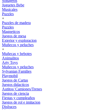
Sonajeros
Juguetes Bebe
Musicales
Puzzles
+
Puzzles de madera
Puzzles
Magneticos
Juegos de mesa
Exterior y exploracion
Muñecos y peluches
+
Muñecas y bebotes
Animalitos
Arty Toys
Muñecos y peluches
Sylvanian Families
Playmobil
Juegos de Cartas
Juegos didacticos
Autitos/ Camiones/Trenes
Juegos de ciencia
Fiestas y cumpleaños
Juegos de rol e imitacion
Disfraces