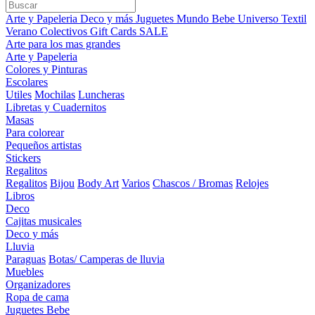
Arte y Papeleria
Deco y más
Juguetes
Mundo Bebe
Universo Textil
Verano
Colectivos
Gift Cards
SALE
Arte para los mas grandes
Arte y Papeleria
Colores y Pinturas
Escolares
Utiles
Mochilas
Luncheras
Libretas y Cuadernitos
Masas
Para colorear
Pequeños artistas
Stickers
Regalitos
Regalitos
Bijou
Body Art
Varios
Chascos / Bromas
Relojes
Libros
Deco
Cajitas musicales
Deco y más
Lluvia
Paraguas
Botas/ Camperas de lluvia
Muebles
Organizadores
Ropa de cama
Juguetes Bebe