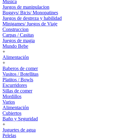
Musica
Juegos de manipulacion
Buggys/ Bicis/ Monopatines
Juegos de destreza y habilidad
Minigames/ Juegos de Viaje
Construccion
Carpas / Casitas
Juegos de magia
Mundo Bebe
+
Alimentación
+
Baberos de comer
Vasitos / Botellitas
Platitos / Bowls
Escurridores
Sillas de comer
Mordillos
Varios
Alimentación
Cubiertos
Baño y Seguridad
+
Juguetes de agua
Pelelas