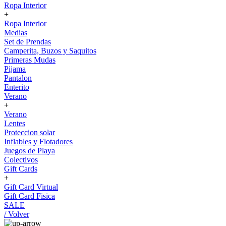
Ropa Interior
+
Ropa Interior
Medias
Set de Prendas
Camperita, Buzos y Saquitos
Primeras Mudas
Pijama
Pantalon
Enterito
Verano
+
Verano
Lentes
Proteccion solar
Inflables y Flotadores
Juegos de Playa
Colectivos
Gift Cards
+
Gift Card Virtual
Gift Card Fisica
SALE
/ Volver