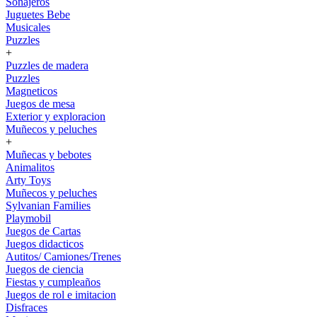
Sonajeros
Juguetes Bebe
Musicales
Puzzles
+
Puzzles de madera
Puzzles
Magneticos
Juegos de mesa
Exterior y exploracion
Muñecos y peluches
+
Muñecas y bebotes
Animalitos
Arty Toys
Muñecos y peluches
Sylvanian Families
Playmobil
Juegos de Cartas
Juegos didacticos
Autitos/ Camiones/Trenes
Juegos de ciencia
Fiestas y cumpleaños
Juegos de rol e imitacion
Disfraces