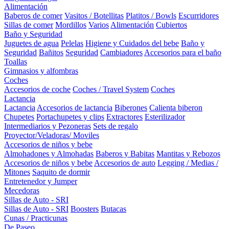
Alimentación
Baberos de comer
Vasitos / Botellitas
Platitos / Bowls
Escurridores
Sillas de comer
Mordillos
Varios
Alimentación
Cubiertos
Baño y Seguridad
Juguetes de agua
Pelelas
Higiene y Cuidados del bebe
Baño y
Seguridad
Bañitos
Seguridad
Cambiadores
Accesorios para el baño
Toallas
Gimnasios y alfombras
Coches
Accesorios de coche
Coches / Travel System
Coches
Lactancia
Lactancia
Accesorios de lactancia
Biberones
Calienta biberon
Chupetes
Portachupetes y clips
Extractores
Esterilizador
Intermediarios y Pezoneras
Sets de regalo
Proyector/Veladoras/ Moviles
Accesorios de niños y bebe
Almohadones y Almohadas
Baberos y Babitas
Mantitas y Rebozos
Accesorios de niños y bebe
Accesorios de auto
Legging / Medias /
Mitones
Saquito de dormir
Entretenedor y Jumper
Mecedoras
Sillas de Auto - SRI
Sillas de Auto - SRI
Boosters
Butacas
Cunas / Practicunas
De Paseo