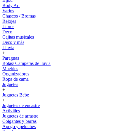
Bijou
Body Art
Varios
Chascos / Bromas
Relojes
Libros
Deco
Cajitas musicales
Deco y más
Lluvia
+
Paraguas
Botas/ Camperas de lluvia
Muebles
Organizadores
Ropa de cama
Juguetes
+
Juguetes Bebe
+
Juguetes de encastre
Activities
Juguetes de arrastre
Colgantes y barras
Apego y peluches