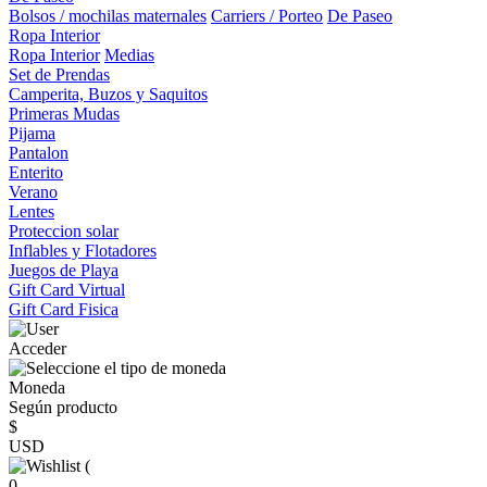
Bolsos / mochilas maternales
Carriers / Porteo
De Paseo
Ropa Interior
Ropa Interior
Medias
Set de Prendas
Camperita, Buzos y Saquitos
Primeras Mudas
Pijama
Pantalon
Enterito
Verano
Lentes
Proteccion solar
Inflables y Flotadores
Juegos de Playa
Gift Card Virtual
Gift Card Fisica
Acceder
Moneda
Según producto
$
USD
(
0