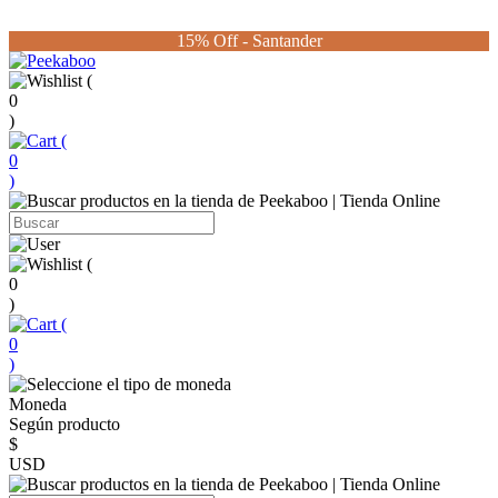
15% Off - Santander
(
0
)
(
0
)
(
0
)
(
0
)
Moneda
Según producto
$
USD