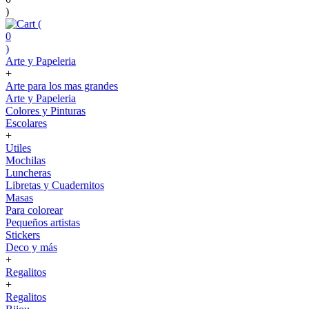
)
(
0
)
Arte y Papeleria
+
Arte para los mas grandes
Arte y Papeleria
Colores y Pinturas
Escolares
+
Utiles
Mochilas
Luncheras
Libretas y Cuadernitos
Masas
Para colorear
Pequeños artistas
Stickers
Deco y más
+
Regalitos
+
Regalitos