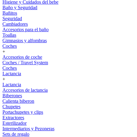
Higiene y Cuidados del bebe
Baño y Seguridad
Bañitos
Seguridad
Cambiadores
Accesorios para el baño
Toallas
Gimnasios y alfombras
Coches
+
Accesorios de coche
Coches / Travel System
Coches
Lactancia
+
Lactancia
Accesorios de lactancia
Biberones
Calienta biberon
Chupetes
Portachupetes y clips
Extractores
Esterilizador
Intermediarios y Pezoneras
Sets de regalo