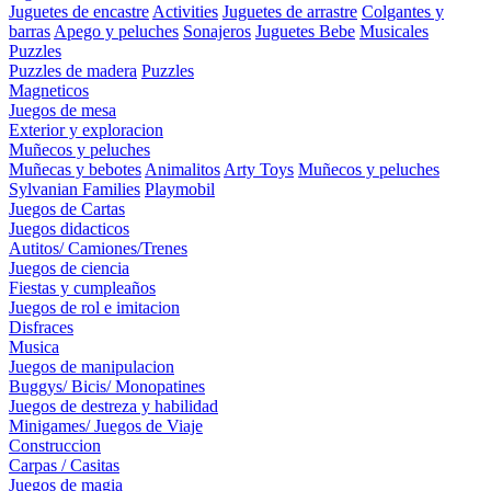
Juguetes de encastre
Activities
Juguetes de arrastre
Colgantes y
barras
Apego y peluches
Sonajeros
Juguetes Bebe
Musicales
Puzzles
Puzzles de madera
Puzzles
Magneticos
Juegos de mesa
Exterior y exploracion
Muñecos y peluches
Muñecas y bebotes
Animalitos
Arty Toys
Muñecos y peluches
Sylvanian Families
Playmobil
Juegos de Cartas
Juegos didacticos
Autitos/ Camiones/Trenes
Juegos de ciencia
Fiestas y cumpleaños
Juegos de rol e imitacion
Disfraces
Musica
Juegos de manipulacion
Buggys/ Bicis/ Monopatines
Juegos de destreza y habilidad
Minigames/ Juegos de Viaje
Construccion
Carpas / Casitas
Juegos de magia