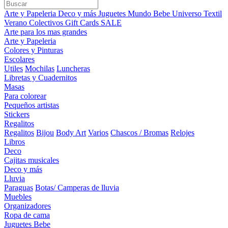
Arte y Papeleria
Deco y más
Juguetes
Mundo Bebe
Universo Textil
Verano
Colectivos
Gift Cards
SALE
Arte para los mas grandes
Arte y Papeleria
Colores y Pinturas
Escolares
Utiles
Mochilas
Luncheras
Libretas y Cuadernitos
Masas
Para colorear
Pequeños artistas
Stickers
Regalitos
Regalitos
Bijou
Body Art
Varios
Chascos / Bromas
Relojes
Libros
Deco
Cajitas musicales
Deco y más
Lluvia
Paraguas
Botas/ Camperas de lluvia
Muebles
Organizadores
Ropa de cama
Juguetes Bebe