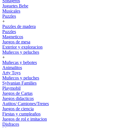
Sonajeros
Juguetes Bebe
Musicales
Puzzles
+
Puzzles de madera
Puzzles
Magneticos
Juegos de mesa
Exterior y exploracion
Muñecos y peluches
+
Muñecas y bebotes
Animalitos
Arty Toys
Muñecos y peluches
Sylvanian Families
Playmobil
Juegos de Cartas
Juegos didacticos
Autitos/ Camiones/Trenes
Juegos de ciencia
Fiestas y cumpleaños
Juegos de rol e imitacion
Disfraces