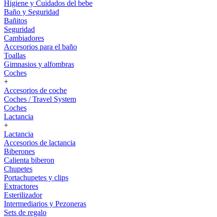
Higiene y Cuidados del bebe
Baño y Seguridad
Bañitos
Seguridad
Cambiadores
Accesorios para el baño
Toallas
Gimnasios y alfombras
Coches
+
Accesorios de coche
Coches / Travel System
Coches
Lactancia
+
Lactancia
Accesorios de lactancia
Biberones
Calienta biberon
Chupetes
Portachupetes y clips
Extractores
Esterilizador
Intermediarios y Pezoneras
Sets de regalo