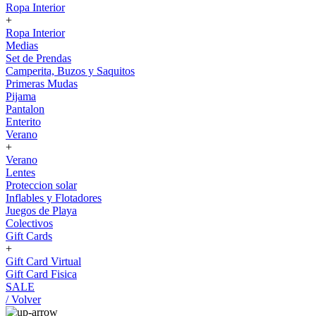
Ropa Interior
+
Ropa Interior
Medias
Set de Prendas
Camperita, Buzos y Saquitos
Primeras Mudas
Pijama
Pantalon
Enterito
Verano
+
Verano
Lentes
Proteccion solar
Inflables y Flotadores
Juegos de Playa
Colectivos
Gift Cards
+
Gift Card Virtual
Gift Card Fisica
SALE
/ Volver