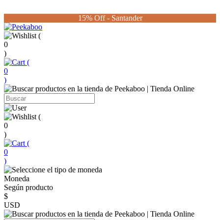
15% Off - Santander
(
0
)
(
0
)
(
0
)
(
0
)
Moneda
Según producto
$
USD