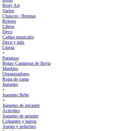
Bijou
Body Art
Varios
Chascos / Bromas
Relojes
Libros
Deco
Cajitas musicales
Deco y más
Lluvia
+
Paraguas
Botas/ Camperas de lluvia
Muebles
Organizadores
Ropa de cama
Juguetes
+
Juguetes Bebe
+
Juguetes de encastre
Activities
Juguetes de arrastre
Colgantes y barras
Apego y peluches