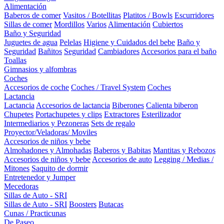
Alimentación
Baberos de comer
Vasitos / Botellitas
Platitos / Bowls
Escurridores
Sillas de comer
Mordillos
Varios
Alimentación
Cubiertos
Baño y Seguridad
Juguetes de agua
Pelelas
Higiene y Cuidados del bebe
Baño y
Seguridad
Bañitos
Seguridad
Cambiadores
Accesorios para el baño
Toallas
Gimnasios y alfombras
Coches
Accesorios de coche
Coches / Travel System
Coches
Lactancia
Lactancia
Accesorios de lactancia
Biberones
Calienta biberon
Chupetes
Portachupetes y clips
Extractores
Esterilizador
Intermediarios y Pezoneras
Sets de regalo
Proyector/Veladoras/ Moviles
Accesorios de niños y bebe
Almohadones y Almohadas
Baberos y Babitas
Mantitas y Rebozos
Accesorios de niños y bebe
Accesorios de auto
Legging / Medias /
Mitones
Saquito de dormir
Entretenedor y Jumper
Mecedoras
Sillas de Auto - SRI
Sillas de Auto - SRI
Boosters
Butacas
Cunas / Practicunas
De Paseo