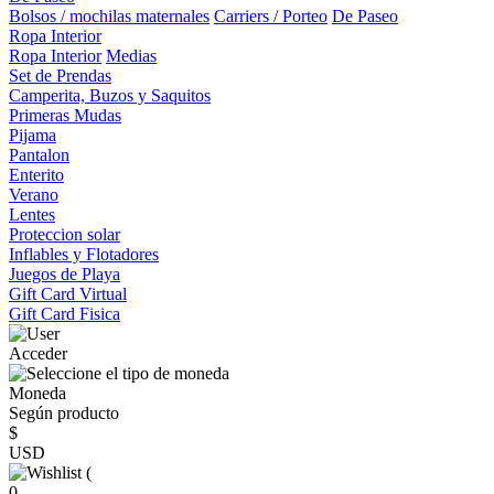
Bolsos / mochilas maternales
Carriers / Porteo
De Paseo
Ropa Interior
Ropa Interior
Medias
Set de Prendas
Camperita, Buzos y Saquitos
Primeras Mudas
Pijama
Pantalon
Enterito
Verano
Lentes
Proteccion solar
Inflables y Flotadores
Juegos de Playa
Gift Card Virtual
Gift Card Fisica
Acceder
Moneda
Según producto
$
USD
(
0