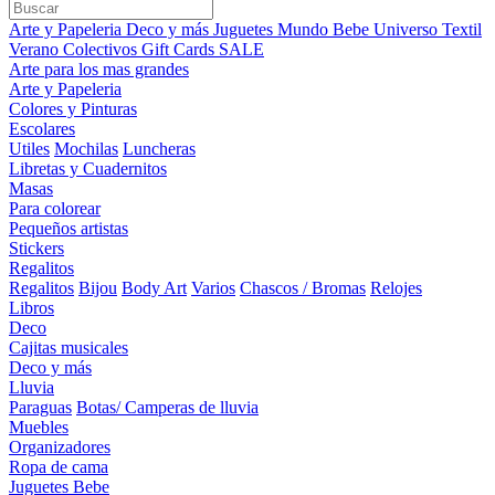
Arte y Papeleria
Deco y más
Juguetes
Mundo Bebe
Universo Textil
Verano
Colectivos
Gift Cards
SALE
Arte para los mas grandes
Arte y Papeleria
Colores y Pinturas
Escolares
Utiles
Mochilas
Luncheras
Libretas y Cuadernitos
Masas
Para colorear
Pequeños artistas
Stickers
Regalitos
Regalitos
Bijou
Body Art
Varios
Chascos / Bromas
Relojes
Libros
Deco
Cajitas musicales
Deco y más
Lluvia
Paraguas
Botas/ Camperas de lluvia
Muebles
Organizadores
Ropa de cama
Juguetes Bebe