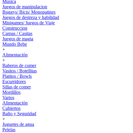
Musica
Juegos de manipulacion
Buggys/ Bicis/ Monopatines
Juegos de destreza y habilidad
Minigames/ Juegos de Viaje
Construccion
Carpas / Casitas
Juegos de magia
Mundo Bebe
+
Alimentación
+
Baberos de comer
Vasitos / Botellitas
Platitos / Bowls
Escurridores
Sillas de comer
Mordillos
Varios
Alimentación
Cubiertos
Baño y Seguridad
+
Juguetes de agua
Pelelas