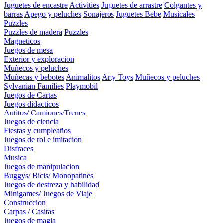
Juguetes de encastre
Activities
Juguetes de arrastre
Colgantes y
barras
Apego y peluches
Sonajeros
Juguetes Bebe
Musicales
Puzzles
Puzzles de madera
Puzzles
Magneticos
Juegos de mesa
Exterior y exploracion
Muñecos y peluches
Muñecas y bebotes
Animalitos
Arty Toys
Muñecos y peluches
Sylvanian Families
Playmobil
Juegos de Cartas
Juegos didacticos
Autitos/ Camiones/Trenes
Juegos de ciencia
Fiestas y cumpleaños
Juegos de rol e imitacion
Disfraces
Musica
Juegos de manipulacion
Buggys/ Bicis/ Monopatines
Juegos de destreza y habilidad
Minigames/ Juegos de Viaje
Construccion
Carpas / Casitas
Juegos de magia