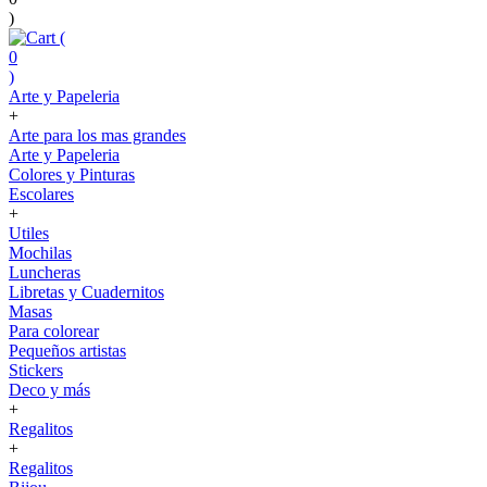
)
(
0
)
Arte y Papeleria
+
Arte para los mas grandes
Arte y Papeleria
Colores y Pinturas
Escolares
+
Utiles
Mochilas
Luncheras
Libretas y Cuadernitos
Masas
Para colorear
Pequeños artistas
Stickers
Deco y más
+
Regalitos
+
Regalitos