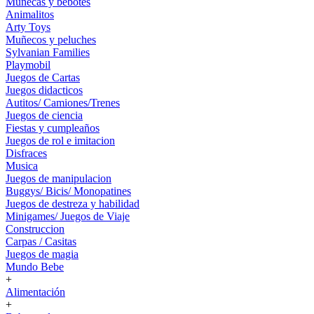
Muñecas y bebotes
Animalitos
Arty Toys
Muñecos y peluches
Sylvanian Families
Playmobil
Juegos de Cartas
Juegos didacticos
Autitos/ Camiones/Trenes
Juegos de ciencia
Fiestas y cumpleaños
Juegos de rol e imitacion
Disfraces
Musica
Juegos de manipulacion
Buggys/ Bicis/ Monopatines
Juegos de destreza y habilidad
Minigames/ Juegos de Viaje
Construccion
Carpas / Casitas
Juegos de magia
Mundo Bebe
+
Alimentación
+