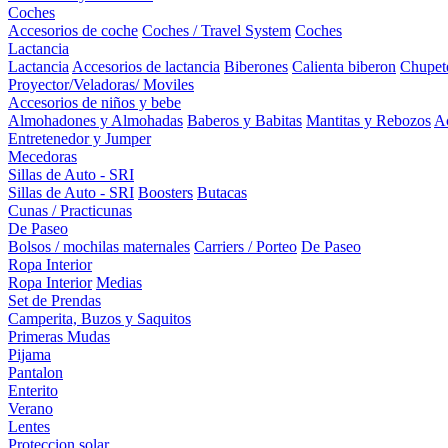
Coches
Accesorios de coche
Coches / Travel System
Coches
Lactancia
Lactancia
Accesorios de lactancia
Biberones
Calienta biberon
Chupet
Proyector/Veladoras/ Moviles
Accesorios de niños y bebe
Almohadones y Almohadas
Baberos y Babitas
Mantitas y Rebozos
Ac
Entretenedor y Jumper
Mecedoras
Sillas de Auto - SRI
Sillas de Auto - SRI
Boosters
Butacas
Cunas / Practicunas
De Paseo
Bolsos / mochilas maternales
Carriers / Porteo
De Paseo
Ropa Interior
Ropa Interior
Medias
Set de Prendas
Camperita, Buzos y Saquitos
Primeras Mudas
Pijama
Pantalon
Enterito
Verano
Lentes
Proteccion solar