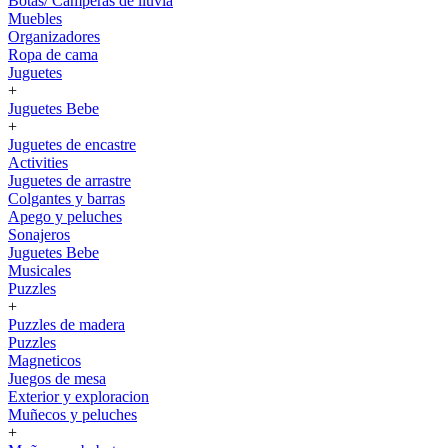
Botas/ Camperas de lluvia
Muebles
Organizadores
Ropa de cama
Juguetes
+
Juguetes Bebe
+
Juguetes de encastre
Activities
Juguetes de arrastre
Colgantes y barras
Apego y peluches
Sonajeros
Juguetes Bebe
Musicales
Puzzles
+
Puzzles de madera
Puzzles
Magneticos
Juegos de mesa
Exterior y exploracion
Muñecos y peluches
+