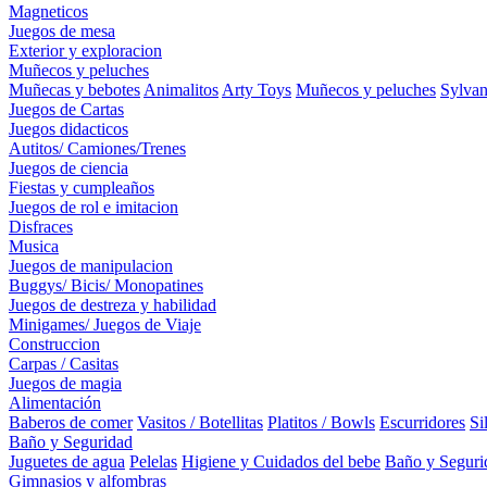
Magneticos
Juegos de mesa
Exterior y exploracion
Muñecos y peluches
Muñecas y bebotes
Animalitos
Arty Toys
Muñecos y peluches
Sylvan
Juegos de Cartas
Juegos didacticos
Autitos/ Camiones/Trenes
Juegos de ciencia
Fiestas y cumpleaños
Juegos de rol e imitacion
Disfraces
Musica
Juegos de manipulacion
Buggys/ Bicis/ Monopatines
Juegos de destreza y habilidad
Minigames/ Juegos de Viaje
Construccion
Carpas / Casitas
Juegos de magia
Alimentación
Baberos de comer
Vasitos / Botellitas
Platitos / Bowls
Escurridores
Si
Baño y Seguridad
Juguetes de agua
Pelelas
Higiene y Cuidados del bebe
Baño y Seguri
Gimnasios y alfombras