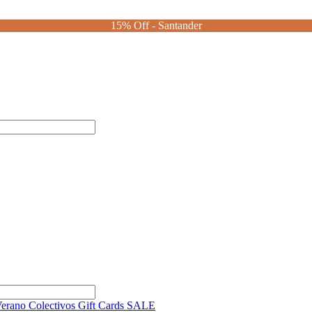
15% Off - Santander
Verano
Colectivos
Gift Cards
SALE