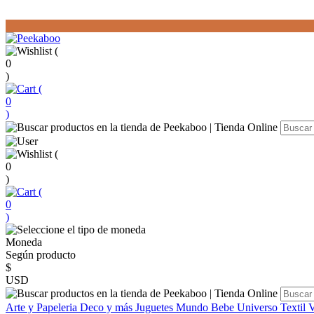
(
0
)
(
0
)
(
0
)
(
0
)
Moneda
Según producto
$
USD
Arte y Papeleria
Deco y más
Juguetes
Mundo Bebe
Universo Textil