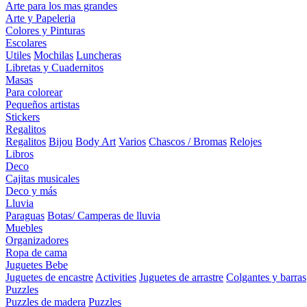
Arte para los mas grandes
Arte y Papeleria
Colores y Pinturas
Escolares
Utiles
Mochilas
Luncheras
Libretas y Cuadernitos
Masas
Para colorear
Pequeños artistas
Stickers
Regalitos
Regalitos
Bijou
Body Art
Varios
Chascos / Bromas
Relojes
Libros
Deco
Cajitas musicales
Deco y más
Lluvia
Paraguas
Botas/ Camperas de lluvia
Muebles
Organizadores
Ropa de cama
Juguetes Bebe
Juguetes de encastre
Activities
Juguetes de arrastre
Colgantes y barras
Puzzles
Puzzles de madera
Puzzles