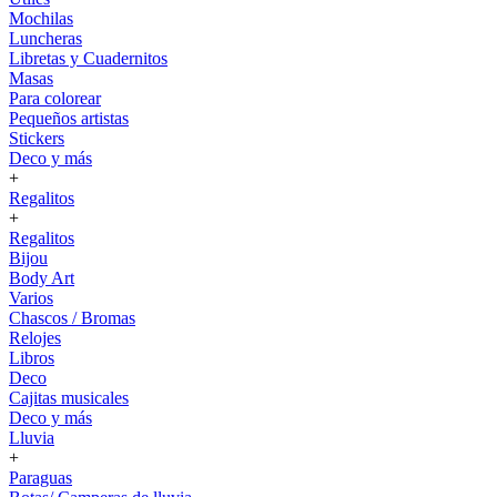
Mochilas
Luncheras
Libretas y Cuadernitos
Masas
Para colorear
Pequeños artistas
Stickers
Deco y más
+
Regalitos
+
Regalitos
Bijou
Body Art
Varios
Chascos / Bromas
Relojes
Libros
Deco
Cajitas musicales
Deco y más
Lluvia
+
Paraguas