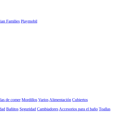
ian Families
Playmobil
llas de comer
Mordillos
Varios
Alimentación
Cubiertos
dad
Bañitos
Seguridad
Cambiadores
Accesorios para el baño
Toallas