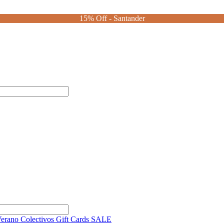
15% Off - Santander
Verano
Colectivos
Gift Cards
SALE