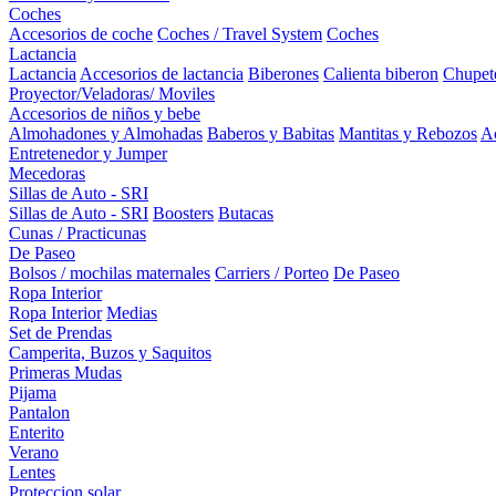
Coches
Accesorios de coche
Coches / Travel System
Coches
Lactancia
Lactancia
Accesorios de lactancia
Biberones
Calienta biberon
Chupet
Proyector/Veladoras/ Moviles
Accesorios de niños y bebe
Almohadones y Almohadas
Baberos y Babitas
Mantitas y Rebozos
Ac
Entretenedor y Jumper
Mecedoras
Sillas de Auto - SRI
Sillas de Auto - SRI
Boosters
Butacas
Cunas / Practicunas
De Paseo
Bolsos / mochilas maternales
Carriers / Porteo
De Paseo
Ropa Interior
Ropa Interior
Medias
Set de Prendas
Camperita, Buzos y Saquitos
Primeras Mudas
Pijama
Pantalon
Enterito
Verano
Lentes
Proteccion solar