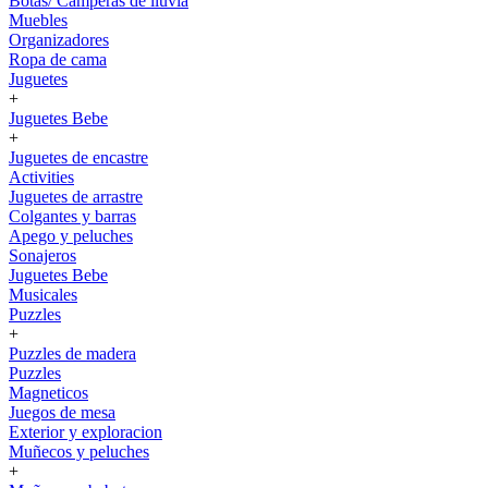
Botas/ Camperas de lluvia
Muebles
Organizadores
Ropa de cama
Juguetes
+
Juguetes Bebe
+
Juguetes de encastre
Activities
Juguetes de arrastre
Colgantes y barras
Apego y peluches
Sonajeros
Juguetes Bebe
Musicales
Puzzles
+
Puzzles de madera
Puzzles
Magneticos
Juegos de mesa
Exterior y exploracion
Muñecos y peluches
+