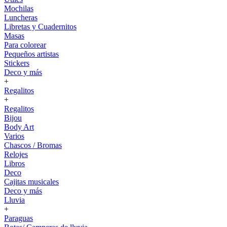
Mochilas
Luncheras
Libretas y Cuadernitos
Masas
Para colorear
Pequeños artistas
Stickers
Deco y más
+
Regalitos
+
Regalitos
Bijou
Body Art
Varios
Chascos / Bromas
Relojes
Libros
Deco
Cajitas musicales
Deco y más
Lluvia
+
Paraguas