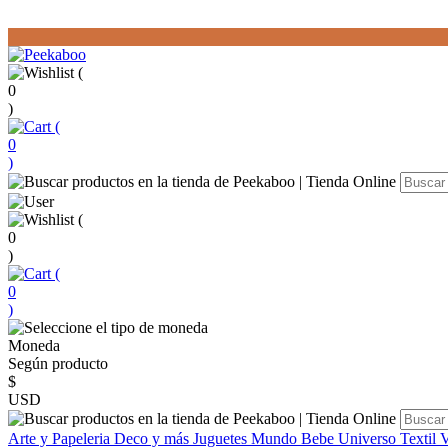
(
0
)
(
0
)
(
0
)
(
0
)
Moneda
Según producto
$
USD
Arte y Papeleria
Deco y más
Juguetes
Mundo Bebe
Universo Textil