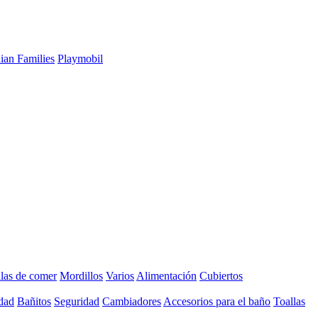
ian Families
Playmobil
llas de comer
Mordillos
Varios
Alimentación
Cubiertos
dad
Bañitos
Seguridad
Cambiadores
Accesorios para el baño
Toallas