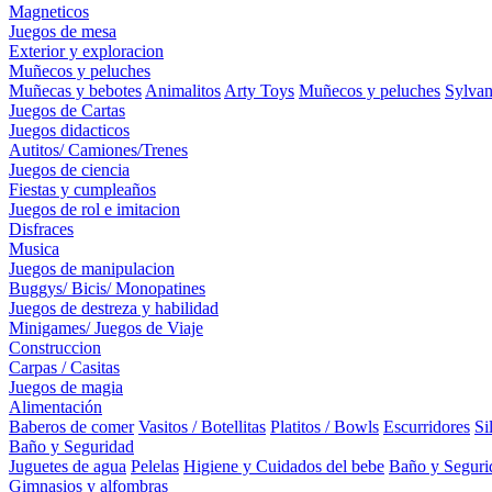
Magneticos
Juegos de mesa
Exterior y exploracion
Muñecos y peluches
Muñecas y bebotes
Animalitos
Arty Toys
Muñecos y peluches
Sylvan
Juegos de Cartas
Juegos didacticos
Autitos/ Camiones/Trenes
Juegos de ciencia
Fiestas y cumpleaños
Juegos de rol e imitacion
Disfraces
Musica
Juegos de manipulacion
Buggys/ Bicis/ Monopatines
Juegos de destreza y habilidad
Minigames/ Juegos de Viaje
Construccion
Carpas / Casitas
Juegos de magia
Alimentación
Baberos de comer
Vasitos / Botellitas
Platitos / Bowls
Escurridores
Si
Baño y Seguridad
Juguetes de agua
Pelelas
Higiene y Cuidados del bebe
Baño y Seguri
Gimnasios y alfombras