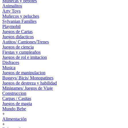
Muñecas y bebotes
Animalitos
Arty Toys
Muñecos y peluches
Sylvanian Families
Playmobil
Juegos de Cartas
Juegos didacticos
Autitos/ Camiones/Trenes
Juegos de ciencia
Fiestas y cumpleaños
Juegos de rol e imitacion
Disfraces
Musica
Juegos de manipulacion
Buggys/ Bicis/ Monopatines
Juegos de destreza y habilidad
Minigames/ Juegos de Viaje
Construccion
Carpas / Casitas
Juegos de magia
Mundo Bebe
+
Alimentación
+