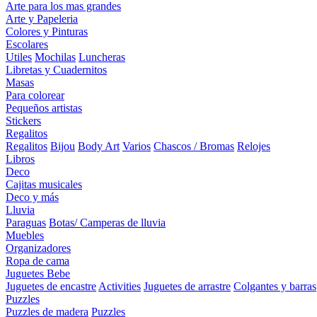
Arte para los mas grandes
Arte y Papeleria
Colores y Pinturas
Escolares
Utiles
Mochilas
Luncheras
Libretas y Cuadernitos
Masas
Para colorear
Pequeños artistas
Stickers
Regalitos
Regalitos
Bijou
Body Art
Varios
Chascos / Bromas
Relojes
Libros
Deco
Cajitas musicales
Deco y más
Lluvia
Paraguas
Botas/ Camperas de lluvia
Muebles
Organizadores
Ropa de cama
Juguetes Bebe
Juguetes de encastre
Activities
Juguetes de arrastre
Colgantes y barras
Puzzles
Puzzles de madera
Puzzles