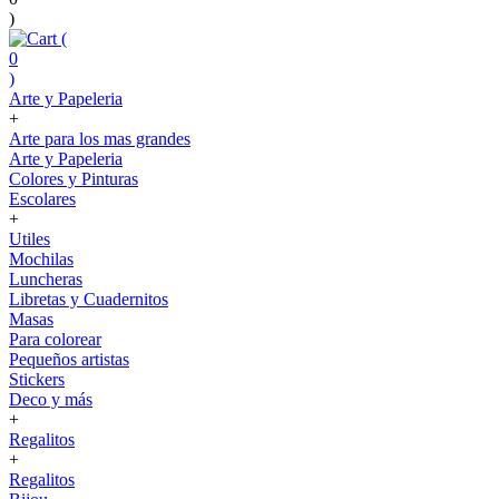
)
(
0
)
Arte y Papeleria
+
Arte para los mas grandes
Arte y Papeleria
Colores y Pinturas
Escolares
+
Utiles
Mochilas
Luncheras
Libretas y Cuadernitos
Masas
Para colorear
Pequeños artistas
Stickers
Deco y más
+
Regalitos
+
Regalitos