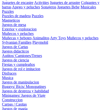
Juguetes de encastre
Activities
Juguetes de arrastre
Colgantes y
barras
Apego y peluches
Sonajeros
Juguetes Bebe
Musicales
Puzzles
Puzzles de madera
Puzzles
Magneticos
Juegos de mesa
Exterior y exploracion
Muñecos y peluches
Muñecas y bebotes
Animalitos
Arty Toys
Muñecos y peluches
Sylvanian Families
Playmobil
Juegos de Cartas
Juegos didacticos
Autitos/ Camiones/Trenes
Juegos de ciencia
Fiestas y cumpleaños
Juegos de rol e imitacion
Disfraces
Musica
Juegos de manipulacion
Buggys/ Bicis/ Monopatines
Juegos de destreza y habilidad
Minigames/ Juegos de Viaje
Construccion
Carpas / Casitas
Juegos de magia