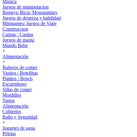
Musica
Juegos de manipulacion
Buggys/ Bicis/ Monopatines
Juegos de destreza y habilidad
Minigames/ Juegos de Viaje
Construccion
Carpas / Casitas
Juegos de magia
Mundo Bebe
+
Alimentación
+
Baberos de comer
Vasitos / Botellitas
Platitos / Bowls
Escurridores
Sillas de comer
Mordillos
Varios
Alimentación
Cubiertos
Baño y Seguridad
+
Juguetes de agua
Pelelas