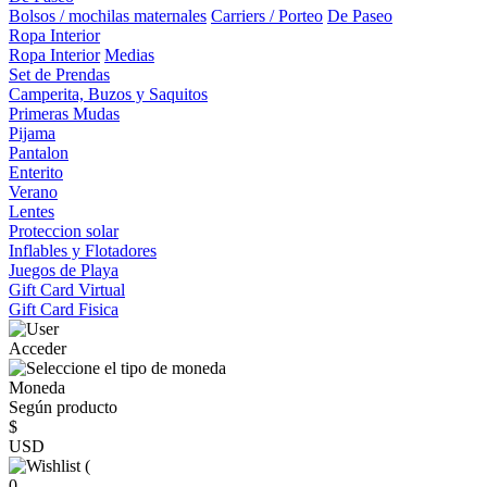
Bolsos / mochilas maternales
Carriers / Porteo
De Paseo
Ropa Interior
Ropa Interior
Medias
Set de Prendas
Camperita, Buzos y Saquitos
Primeras Mudas
Pijama
Pantalon
Enterito
Verano
Lentes
Proteccion solar
Inflables y Flotadores
Juegos de Playa
Gift Card Virtual
Gift Card Fisica
Acceder
Moneda
Según producto
$
USD
(
0