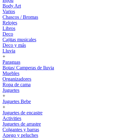
Bijou
Body Art
Varios
Chascos / Bromas
Relojes
Libros
Deco
Cajitas musicales
Deco y más
Lluvia
+
Paraguas
Botas/ Camperas de lluvia
Muebles
Organizadores
Ropa de cama
Juguetes
+
Juguetes Bebe
+
Juguetes de encastre
Activities
Juguetes de arrastre
Colgantes y barras
Apego y peluches