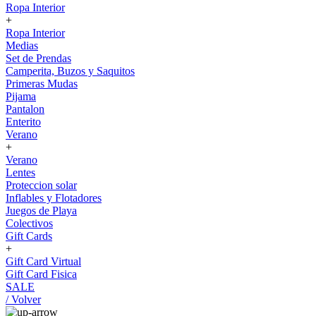
Ropa Interior
+
Ropa Interior
Medias
Set de Prendas
Camperita, Buzos y Saquitos
Primeras Mudas
Pijama
Pantalon
Enterito
Verano
+
Verano
Lentes
Proteccion solar
Inflables y Flotadores
Juegos de Playa
Colectivos
Gift Cards
+
Gift Card Virtual
Gift Card Fisica
SALE
/ Volver