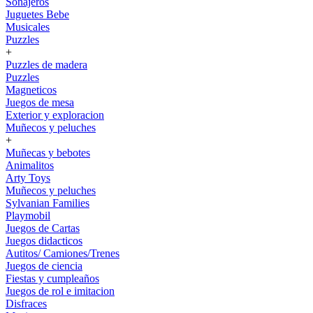
Sonajeros
Juguetes Bebe
Musicales
Puzzles
+
Puzzles de madera
Puzzles
Magneticos
Juegos de mesa
Exterior y exploracion
Muñecos y peluches
+
Muñecas y bebotes
Animalitos
Arty Toys
Muñecos y peluches
Sylvanian Families
Playmobil
Juegos de Cartas
Juegos didacticos
Autitos/ Camiones/Trenes
Juegos de ciencia
Fiestas y cumpleaños
Juegos de rol e imitacion
Disfraces