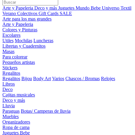
Arte y Papeleria
Deco y más
Juguetes
Mundo Bebe
Universo Textil
Verano
Colectivos
Gift Cards
SALE
Arte para los mas grandes
Arte y Papeleria
Colores y Pinturas
Escolares
Utiles
Mochilas
Luncheras
Libretas y Cuadernitos
Masas
Para colorear
Pequeños artistas
Stickers
Regalitos
Regalitos
Bijou
Body Art
Varios
Chascos / Bromas
Relojes
Libros
Deco
Cajitas musicales
Deco y más
Lluvia
Paraguas
Botas/ Camperas de lluvia
Muebles
Organizadores
Ropa de cama
Juguetes Bebe