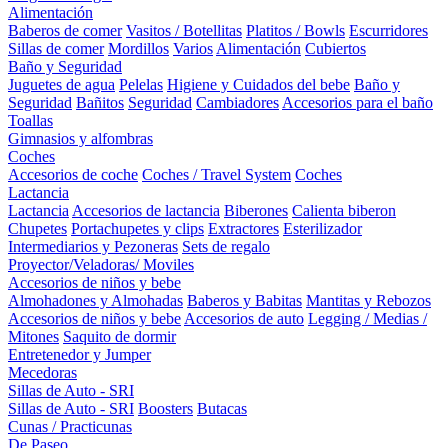
Alimentación
Baberos de comer
Vasitos / Botellitas
Platitos / Bowls
Escurridores
Sillas de comer
Mordillos
Varios
Alimentación
Cubiertos
Baño y Seguridad
Juguetes de agua
Pelelas
Higiene y Cuidados del bebe
Baño y
Seguridad
Bañitos
Seguridad
Cambiadores
Accesorios para el baño
Toallas
Gimnasios y alfombras
Coches
Accesorios de coche
Coches / Travel System
Coches
Lactancia
Lactancia
Accesorios de lactancia
Biberones
Calienta biberon
Chupetes
Portachupetes y clips
Extractores
Esterilizador
Intermediarios y Pezoneras
Sets de regalo
Proyector/Veladoras/ Moviles
Accesorios de niños y bebe
Almohadones y Almohadas
Baberos y Babitas
Mantitas y Rebozos
Accesorios de niños y bebe
Accesorios de auto
Legging / Medias /
Mitones
Saquito de dormir
Entretenedor y Jumper
Mecedoras
Sillas de Auto - SRI
Sillas de Auto - SRI
Boosters
Butacas
Cunas / Practicunas
De Paseo