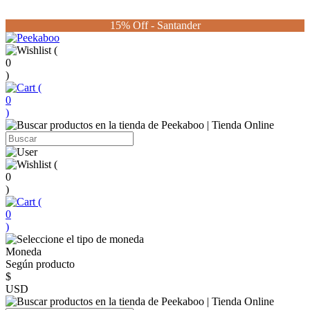
15% Off - Santander
(
0
)
(
0
)
(
0
)
(
0
)
Moneda
Según producto
$
USD