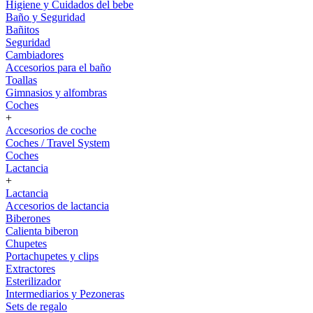
Higiene y Cuidados del bebe
Baño y Seguridad
Bañitos
Seguridad
Cambiadores
Accesorios para el baño
Toallas
Gimnasios y alfombras
Coches
+
Accesorios de coche
Coches / Travel System
Coches
Lactancia
+
Lactancia
Accesorios de lactancia
Biberones
Calienta biberon
Chupetes
Portachupetes y clips
Extractores
Esterilizador
Intermediarios y Pezoneras
Sets de regalo