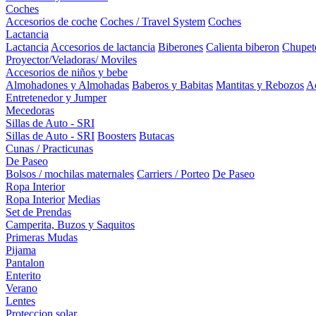
Coches
Accesorios de coche
Coches / Travel System
Coches
Lactancia
Lactancia
Accesorios de lactancia
Biberones
Calienta biberon
Chupet
Proyector/Veladoras/ Moviles
Accesorios de niños y bebe
Almohadones y Almohadas
Baberos y Babitas
Mantitas y Rebozos
Ac
Entretenedor y Jumper
Mecedoras
Sillas de Auto - SRI
Sillas de Auto - SRI
Boosters
Butacas
Cunas / Practicunas
De Paseo
Bolsos / mochilas maternales
Carriers / Porteo
De Paseo
Ropa Interior
Ropa Interior
Medias
Set de Prendas
Camperita, Buzos y Saquitos
Primeras Mudas
Pijama
Pantalon
Enterito
Verano
Lentes
Proteccion solar