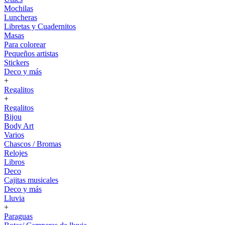
Mochilas
Luncheras
Libretas y Cuadernitos
Masas
Para colorear
Pequeños artistas
Stickers
Deco y más
+
Regalitos
+
Regalitos
Bijou
Body Art
Varios
Chascos / Bromas
Relojes
Libros
Deco
Cajitas musicales
Deco y más
Lluvia
+
Paraguas