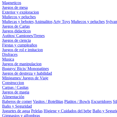
Magneticos
Juegos de mesa
Exterior y exploracion
Muñecos y peluches
Muñecas y bebotes
Animalitos
Arty Toys
Muñecos y peluches
Sylvan
Juegos de Cartas
Juegos didacticos
Autitos/ Camiones/Trenes
Juegos de ciencia
Fiestas y cumpleaños
Juegos de rol e imitacion
Disfraces
Musica
Juegos de manipulacion
Buggys/ Bicis/ Monopatines
Juegos de destreza y habilidad
Minigames/ Juegos de Viaje
Construccion
Carpas / Casitas
Juegos de magia
Alimentación
Baberos de comer
Vasitos / Botellitas
Platitos / Bowls
Escurridores
Si
Baño y Seguridad
Juguetes de agua
Pelelas
Higiene y Cuidados del bebe
Baño y Seguri
Gimnasios y alfombras