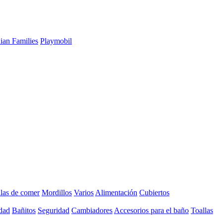
ian Families
Playmobil
llas de comer
Mordillos
Varios
Alimentación
Cubiertos
dad
Bañitos
Seguridad
Cambiadores
Accesorios para el baño
Toallas