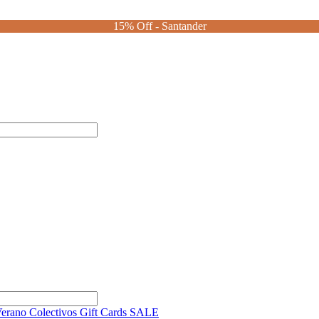
15% Off - Santander
Verano
Colectivos
Gift Cards
SALE