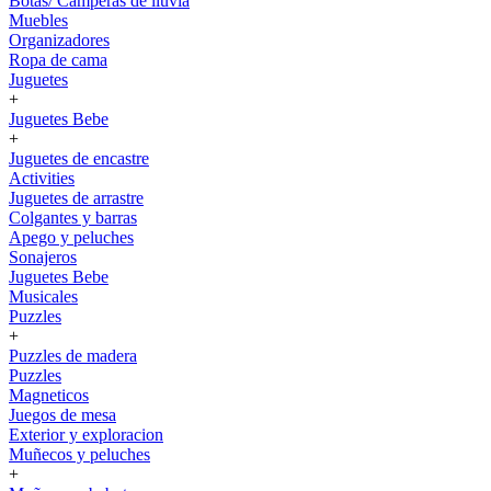
Botas/ Camperas de lluvia
Muebles
Organizadores
Ropa de cama
Juguetes
+
Juguetes Bebe
+
Juguetes de encastre
Activities
Juguetes de arrastre
Colgantes y barras
Apego y peluches
Sonajeros
Juguetes Bebe
Musicales
Puzzles
+
Puzzles de madera
Puzzles
Magneticos
Juegos de mesa
Exterior y exploracion
Muñecos y peluches
+