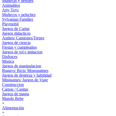
Muñecas y bebotes
Animalitos
Arty Toys
Muñecos y peluches
Sylvanian Families
Playmobil
Juegos de Cartas
Juegos didacticos
Autitos/ Camiones/Trenes
Juegos de ciencia
Fiestas y cumpleaños
Juegos de rol e imitacion
Disfraces
Musica
Juegos de manipulacion
Buggys/ Bicis/ Monopatines
Juegos de destreza y habilidad
Minigames/ Juegos de Viaje
Construccion
Carpas / Casitas
Juegos de magia
Mundo Bebe
+
Alimentación
+