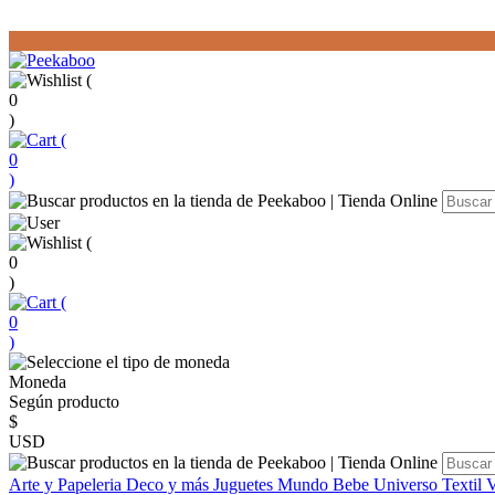
(
0
)
(
0
)
(
0
)
(
0
)
Moneda
Según producto
$
USD
Arte y Papeleria
Deco y más
Juguetes
Mundo Bebe
Universo Textil