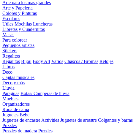
Arte para los mas grandes
Arte y Papeleria
Colores y Pinturas
Escolares
Utiles
Mochilas
Luncheras
Libretas y Cuadernitos
Masas
Para colorear
Pequeños artistas
Stickers
Regalitos
Regalitos
Bijou
Body Art
Varios
Chascos / Bromas
Relojes
Libros
Deco
Cajitas musicales
Deco y más
Lluvia
Paraguas
Botas/ Camperas de lluvia
Muebles
Organizadores
Ropa de cama
Juguetes Bebe
Juguetes de encastre
Activities
Juguetes de arrastre
Colgantes y barras
Puzzles
Puzzles de madera
Puzzles