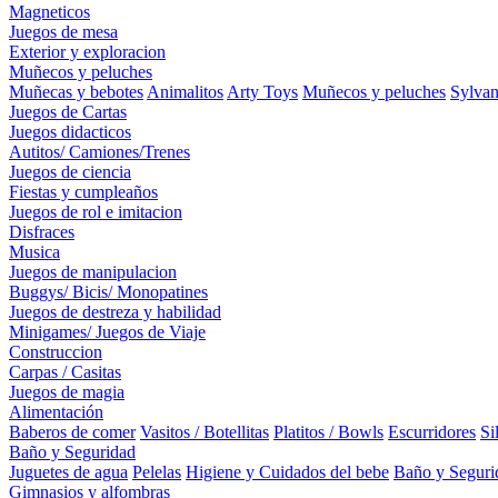
Magneticos
Juegos de mesa
Exterior y exploracion
Muñecos y peluches
Muñecas y bebotes
Animalitos
Arty Toys
Muñecos y peluches
Sylvan
Juegos de Cartas
Juegos didacticos
Autitos/ Camiones/Trenes
Juegos de ciencia
Fiestas y cumpleaños
Juegos de rol e imitacion
Disfraces
Musica
Juegos de manipulacion
Buggys/ Bicis/ Monopatines
Juegos de destreza y habilidad
Minigames/ Juegos de Viaje
Construccion
Carpas / Casitas
Juegos de magia
Alimentación
Baberos de comer
Vasitos / Botellitas
Platitos / Bowls
Escurridores
Si
Baño y Seguridad
Juguetes de agua
Pelelas
Higiene y Cuidados del bebe
Baño y Seguri
Gimnasios y alfombras