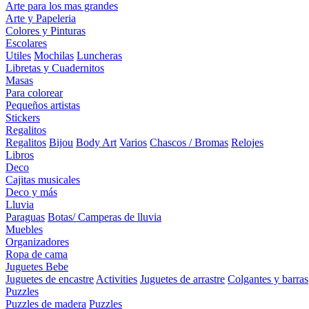
Arte para los mas grandes
Arte y Papeleria
Colores y Pinturas
Escolares
Utiles
Mochilas
Luncheras
Libretas y Cuadernitos
Masas
Para colorear
Pequeños artistas
Stickers
Regalitos
Regalitos
Bijou
Body Art
Varios
Chascos / Bromas
Relojes
Libros
Deco
Cajitas musicales
Deco y más
Lluvia
Paraguas
Botas/ Camperas de lluvia
Muebles
Organizadores
Ropa de cama
Juguetes Bebe
Juguetes de encastre
Activities
Juguetes de arrastre
Colgantes y barras
Puzzles
Puzzles de madera
Puzzles