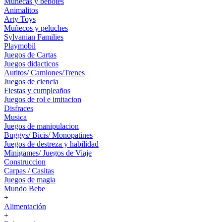
Muñecas y bebotes
Animalitos
Arty Toys
Muñecos y peluches
Sylvanian Families
Playmobil
Juegos de Cartas
Juegos didacticos
Autitos/ Camiones/Trenes
Juegos de ciencia
Fiestas y cumpleaños
Juegos de rol e imitacion
Disfraces
Musica
Juegos de manipulacion
Buggys/ Bicis/ Monopatines
Juegos de destreza y habilidad
Minigames/ Juegos de Viaje
Construccion
Carpas / Casitas
Juegos de magia
Mundo Bebe
+
Alimentación
+