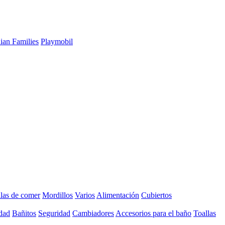
ian Families
Playmobil
llas de comer
Mordillos
Varios
Alimentación
Cubiertos
dad
Bañitos
Seguridad
Cambiadores
Accesorios para el baño
Toallas