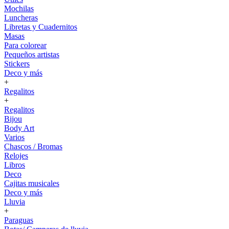
Mochilas
Luncheras
Libretas y Cuadernitos
Masas
Para colorear
Pequeños artistas
Stickers
Deco y más
+
Regalitos
+
Regalitos
Bijou
Body Art
Varios
Chascos / Bromas
Relojes
Libros
Deco
Cajitas musicales
Deco y más
Lluvia
+
Paraguas