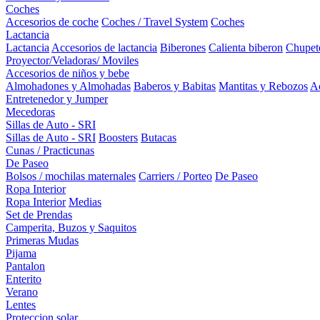
Coches
Accesorios de coche
Coches / Travel System
Coches
Lactancia
Lactancia
Accesorios de lactancia
Biberones
Calienta biberon
Chupet
Proyector/Veladoras/ Moviles
Accesorios de niños y bebe
Almohadones y Almohadas
Baberos y Babitas
Mantitas y Rebozos
Ac
Entretenedor y Jumper
Mecedoras
Sillas de Auto - SRI
Sillas de Auto - SRI
Boosters
Butacas
Cunas / Practicunas
De Paseo
Bolsos / mochilas maternales
Carriers / Porteo
De Paseo
Ropa Interior
Ropa Interior
Medias
Set de Prendas
Camperita, Buzos y Saquitos
Primeras Mudas
Pijama
Pantalon
Enterito
Verano
Lentes
Proteccion solar