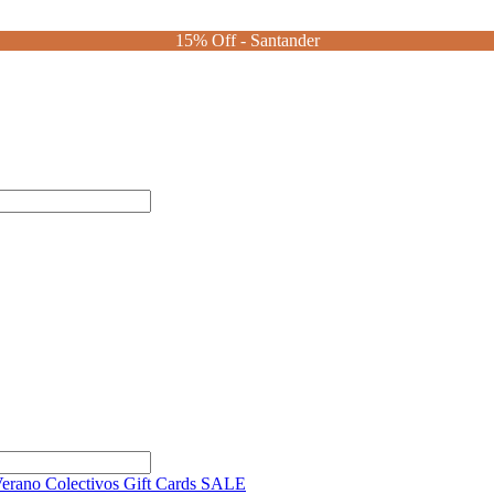
15% Off - Santander
Verano
Colectivos
Gift Cards
SALE