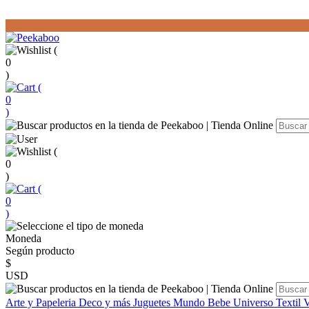
(
0
)
(
0
)
(
0
)
(
0
)
Moneda
Según producto
$
USD
Arte y Papeleria
Deco y más
Juguetes
Mundo Bebe
Universo Textil