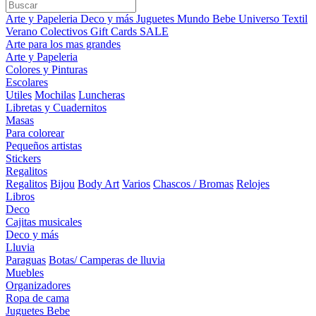
Arte y Papeleria
Deco y más
Juguetes
Mundo Bebe
Universo Textil
Verano
Colectivos
Gift Cards
SALE
Arte para los mas grandes
Arte y Papeleria
Colores y Pinturas
Escolares
Utiles
Mochilas
Luncheras
Libretas y Cuadernitos
Masas
Para colorear
Pequeños artistas
Stickers
Regalitos
Regalitos
Bijou
Body Art
Varios
Chascos / Bromas
Relojes
Libros
Deco
Cajitas musicales
Deco y más
Lluvia
Paraguas
Botas/ Camperas de lluvia
Muebles
Organizadores
Ropa de cama
Juguetes Bebe