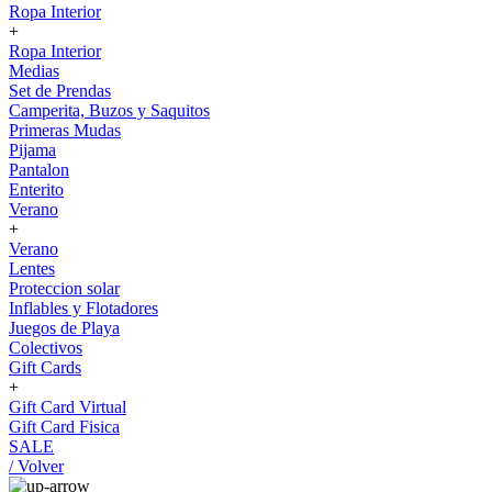
Ropa Interior
+
Ropa Interior
Medias
Set de Prendas
Camperita, Buzos y Saquitos
Primeras Mudas
Pijama
Pantalon
Enterito
Verano
+
Verano
Lentes
Proteccion solar
Inflables y Flotadores
Juegos de Playa
Colectivos
Gift Cards
+
Gift Card Virtual
Gift Card Fisica
SALE
/ Volver