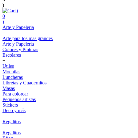
)
(
0
)
Arte y Papeleria
+
Arte para los mas grandes
Arte y Papeleria
Colores y Pinturas
Escolares
+
Utiles
Mochilas
Luncheras
Libretas y Cuadernitos
Masas
Para colorear
Pequeños artistas
Stickers
Deco y más
+
Regalitos
+
Regalitos