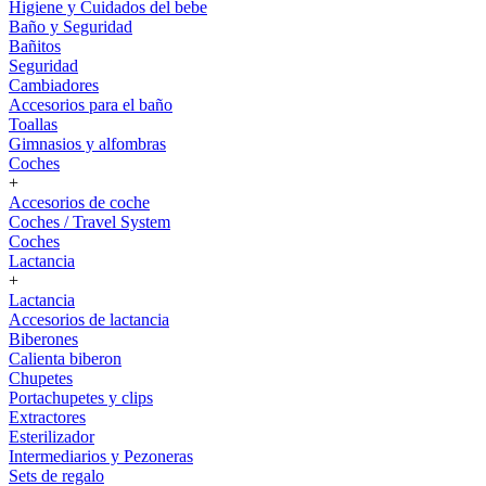
Higiene y Cuidados del bebe
Baño y Seguridad
Bañitos
Seguridad
Cambiadores
Accesorios para el baño
Toallas
Gimnasios y alfombras
Coches
+
Accesorios de coche
Coches / Travel System
Coches
Lactancia
+
Lactancia
Accesorios de lactancia
Biberones
Calienta biberon
Chupetes
Portachupetes y clips
Extractores
Esterilizador
Intermediarios y Pezoneras
Sets de regalo