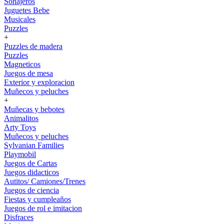
Sonajeros
Juguetes Bebe
Musicales
Puzzles
+
Puzzles de madera
Puzzles
Magneticos
Juegos de mesa
Exterior y exploracion
Muñecos y peluches
+
Muñecas y bebotes
Animalitos
Arty Toys
Muñecos y peluches
Sylvanian Families
Playmobil
Juegos de Cartas
Juegos didacticos
Autitos/ Camiones/Trenes
Juegos de ciencia
Fiestas y cumpleaños
Juegos de rol e imitacion
Disfraces