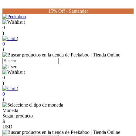
15% Off - Santander
(
0
)
(
0
)
(
0
)
(
0
)
Moneda
Según producto
$
USD