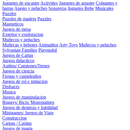
Juguetes de encastre
Activities
Juguetes de arrastre
Colgantes y
barras
Apego y peluches
Sonajeros
Juguetes Bebe
Musicales
Puzzles
Puzzles de madera
Puzzles
Magneticos
Juegos de mesa
Exterior y exploracion
Muñecos y peluches
Muñecas y bebotes
Animalitos
Arty Toys
Muñecos y peluches
Sylvanian Families
Playmobil
Juegos de Cartas
Juegos didacticos
Autitos/ Camiones/Trenes
Juegos de ciencia
Fiestas y cumpleaños
Juegos de rol e imitacion
Disfraces
Musica
Juegos de manipulacion
Buggys/ Bicis/ Monopatines
Juegos de destreza y habilidad
Minigames/ Juegos de Viaje
Construccion
Carpas / Casitas
Juegos de magia