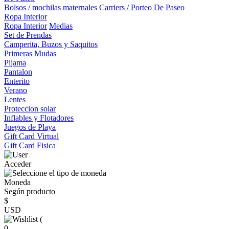
Bolsos / mochilas maternales
Carriers / Porteo
De Paseo
Ropa Interior
Ropa Interior
Medias
Set de Prendas
Camperita, Buzos y Saquitos
Primeras Mudas
Pijama
Pantalon
Enterito
Verano
Lentes
Proteccion solar
Inflables y Flotadores
Juegos de Playa
Gift Card Virtual
Gift Card Fisica
Acceder
Moneda
Según producto
$
USD
(
0