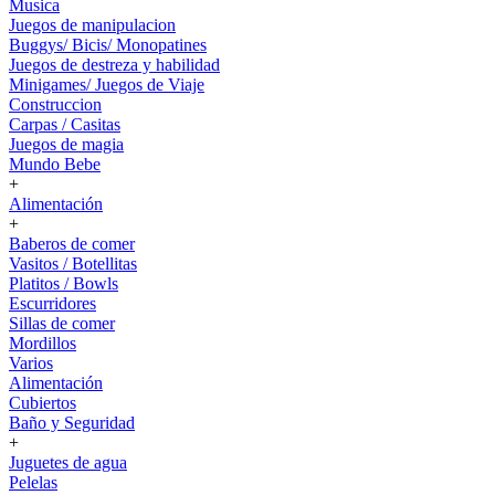
Musica
Juegos de manipulacion
Buggys/ Bicis/ Monopatines
Juegos de destreza y habilidad
Minigames/ Juegos de Viaje
Construccion
Carpas / Casitas
Juegos de magia
Mundo Bebe
+
Alimentación
+
Baberos de comer
Vasitos / Botellitas
Platitos / Bowls
Escurridores
Sillas de comer
Mordillos
Varios
Alimentación
Cubiertos
Baño y Seguridad
+
Juguetes de agua
Pelelas