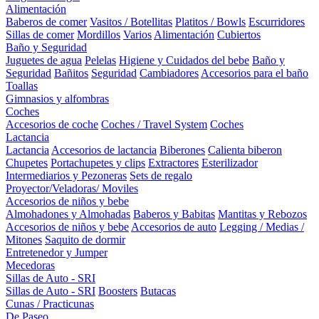
Alimentación
Baberos de comer
Vasitos / Botellitas
Platitos / Bowls
Escurridores
Sillas de comer
Mordillos
Varios
Alimentación
Cubiertos
Baño y Seguridad
Juguetes de agua
Pelelas
Higiene y Cuidados del bebe
Baño y
Seguridad
Bañitos
Seguridad
Cambiadores
Accesorios para el baño
Toallas
Gimnasios y alfombras
Coches
Accesorios de coche
Coches / Travel System
Coches
Lactancia
Lactancia
Accesorios de lactancia
Biberones
Calienta biberon
Chupetes
Portachupetes y clips
Extractores
Esterilizador
Intermediarios y Pezoneras
Sets de regalo
Proyector/Veladoras/ Moviles
Accesorios de niños y bebe
Almohadones y Almohadas
Baberos y Babitas
Mantitas y Rebozos
Accesorios de niños y bebe
Accesorios de auto
Legging / Medias /
Mitones
Saquito de dormir
Entretenedor y Jumper
Mecedoras
Sillas de Auto - SRI
Sillas de Auto - SRI
Boosters
Butacas
Cunas / Practicunas
De Paseo