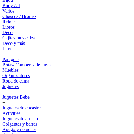
Bijou
Body Art
Varios
Chascos / Bromas
Relojes
Libros
Deco
Cajitas musicales
Deco y más
Lluvia
+
Paraguas
Botas/ Camperas de lluvia
Muebles
Organizadores
Ropa de cama
Juguetes
+
Juguetes Bebe
+
Juguetes de encastre
Activities
Juguetes de arrastre
Colgantes y barras
Apego y peluches