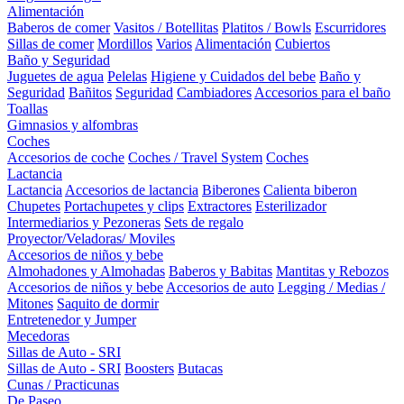
Alimentación
Baberos de comer
Vasitos / Botellitas
Platitos / Bowls
Escurridores
Sillas de comer
Mordillos
Varios
Alimentación
Cubiertos
Baño y Seguridad
Juguetes de agua
Pelelas
Higiene y Cuidados del bebe
Baño y
Seguridad
Bañitos
Seguridad
Cambiadores
Accesorios para el baño
Toallas
Gimnasios y alfombras
Coches
Accesorios de coche
Coches / Travel System
Coches
Lactancia
Lactancia
Accesorios de lactancia
Biberones
Calienta biberon
Chupetes
Portachupetes y clips
Extractores
Esterilizador
Intermediarios y Pezoneras
Sets de regalo
Proyector/Veladoras/ Moviles
Accesorios de niños y bebe
Almohadones y Almohadas
Baberos y Babitas
Mantitas y Rebozos
Accesorios de niños y bebe
Accesorios de auto
Legging / Medias /
Mitones
Saquito de dormir
Entretenedor y Jumper
Mecedoras
Sillas de Auto - SRI
Sillas de Auto - SRI
Boosters
Butacas
Cunas / Practicunas
De Paseo