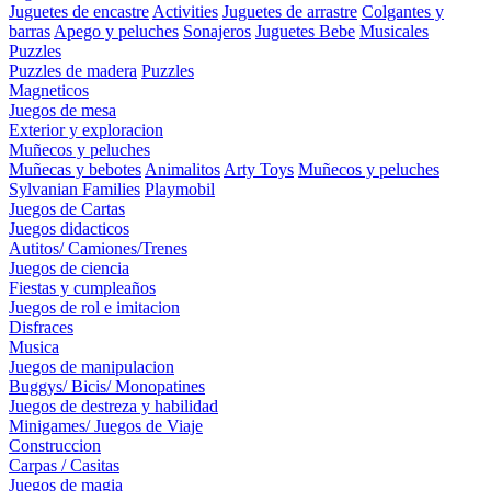
Juguetes de encastre
Activities
Juguetes de arrastre
Colgantes y
barras
Apego y peluches
Sonajeros
Juguetes Bebe
Musicales
Puzzles
Puzzles de madera
Puzzles
Magneticos
Juegos de mesa
Exterior y exploracion
Muñecos y peluches
Muñecas y bebotes
Animalitos
Arty Toys
Muñecos y peluches
Sylvanian Families
Playmobil
Juegos de Cartas
Juegos didacticos
Autitos/ Camiones/Trenes
Juegos de ciencia
Fiestas y cumpleaños
Juegos de rol e imitacion
Disfraces
Musica
Juegos de manipulacion
Buggys/ Bicis/ Monopatines
Juegos de destreza y habilidad
Minigames/ Juegos de Viaje
Construccion
Carpas / Casitas
Juegos de magia