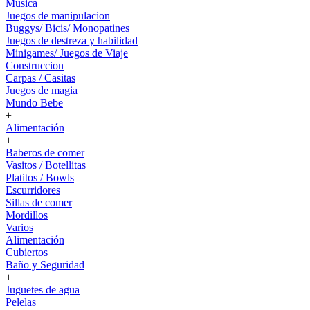
Musica
Juegos de manipulacion
Buggys/ Bicis/ Monopatines
Juegos de destreza y habilidad
Minigames/ Juegos de Viaje
Construccion
Carpas / Casitas
Juegos de magia
Mundo Bebe
+
Alimentación
+
Baberos de comer
Vasitos / Botellitas
Platitos / Bowls
Escurridores
Sillas de comer
Mordillos
Varios
Alimentación
Cubiertos
Baño y Seguridad
+
Juguetes de agua
Pelelas