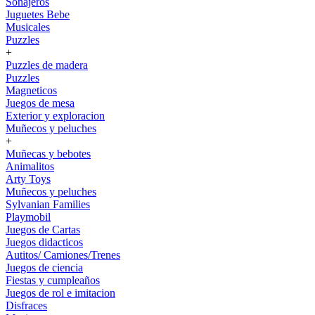
Sonajeros
Juguetes Bebe
Musicales
Puzzles
+
Puzzles de madera
Puzzles
Magneticos
Juegos de mesa
Exterior y exploracion
Muñecos y peluches
+
Muñecas y bebotes
Animalitos
Arty Toys
Muñecos y peluches
Sylvanian Families
Playmobil
Juegos de Cartas
Juegos didacticos
Autitos/ Camiones/Trenes
Juegos de ciencia
Fiestas y cumpleaños
Juegos de rol e imitacion
Disfraces