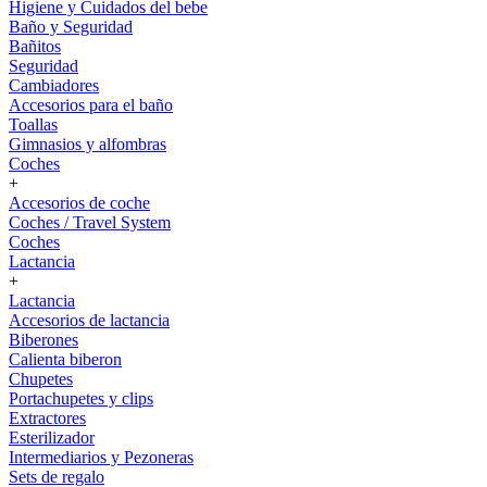
Higiene y Cuidados del bebe
Baño y Seguridad
Bañitos
Seguridad
Cambiadores
Accesorios para el baño
Toallas
Gimnasios y alfombras
Coches
+
Accesorios de coche
Coches / Travel System
Coches
Lactancia
+
Lactancia
Accesorios de lactancia
Biberones
Calienta biberon
Chupetes
Portachupetes y clips
Extractores
Esterilizador
Intermediarios y Pezoneras
Sets de regalo