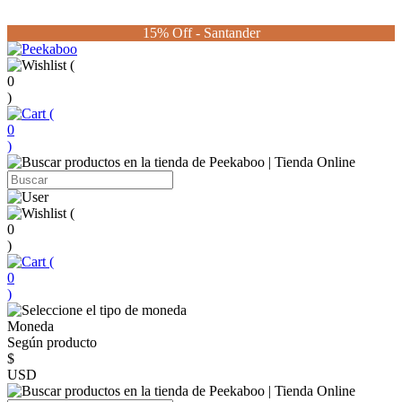
15% Off - Santander
(
0
)
(
0
)
(
0
)
(
0
)
Moneda
Según producto
$
USD