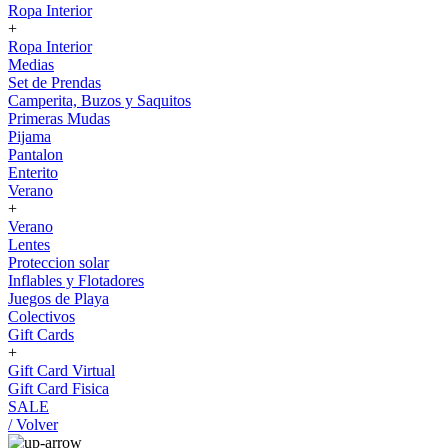
Ropa Interior
+
Ropa Interior
Medias
Set de Prendas
Camperita, Buzos y Saquitos
Primeras Mudas
Pijama
Pantalon
Enterito
Verano
+
Verano
Lentes
Proteccion solar
Inflables y Flotadores
Juegos de Playa
Colectivos
Gift Cards
+
Gift Card Virtual
Gift Card Fisica
SALE
/ Volver