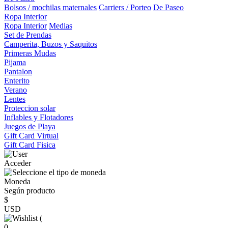
Bolsos / mochilas maternales
Carriers / Porteo
De Paseo
Ropa Interior
Ropa Interior
Medias
Set de Prendas
Camperita, Buzos y Saquitos
Primeras Mudas
Pijama
Pantalon
Enterito
Verano
Lentes
Proteccion solar
Inflables y Flotadores
Juegos de Playa
Gift Card Virtual
Gift Card Fisica
Acceder
Moneda
Según producto
$
USD
(
0