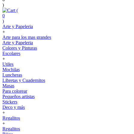
)
(
0
)
Arte y Papeleria
+
Arte para los mas grandes
Arte y Papeleria
Colores y Pinturas
Escolares
+
Utiles
Mochilas
Luncheras
Libretas y Cuadernitos
Masas
Para colorear
Pequeños artistas
Stickers
Deco y más
+
Regalitos
+
Regalitos