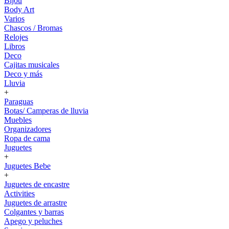
Bijou
Body Art
Varios
Chascos / Bromas
Relojes
Libros
Deco
Cajitas musicales
Deco y más
Lluvia
+
Paraguas
Botas/ Camperas de lluvia
Muebles
Organizadores
Ropa de cama
Juguetes
+
Juguetes Bebe
+
Juguetes de encastre
Activities
Juguetes de arrastre
Colgantes y barras
Apego y peluches