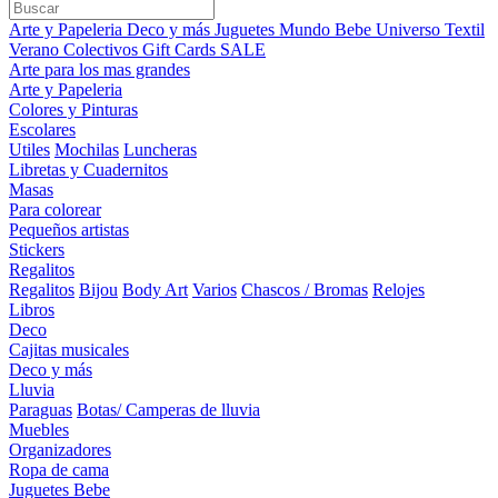
Arte y Papeleria
Deco y más
Juguetes
Mundo Bebe
Universo Textil
Verano
Colectivos
Gift Cards
SALE
Arte para los mas grandes
Arte y Papeleria
Colores y Pinturas
Escolares
Utiles
Mochilas
Luncheras
Libretas y Cuadernitos
Masas
Para colorear
Pequeños artistas
Stickers
Regalitos
Regalitos
Bijou
Body Art
Varios
Chascos / Bromas
Relojes
Libros
Deco
Cajitas musicales
Deco y más
Lluvia
Paraguas
Botas/ Camperas de lluvia
Muebles
Organizadores
Ropa de cama
Juguetes Bebe