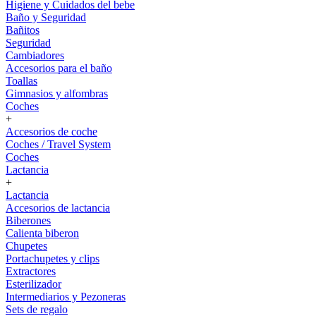
Higiene y Cuidados del bebe
Baño y Seguridad
Bañitos
Seguridad
Cambiadores
Accesorios para el baño
Toallas
Gimnasios y alfombras
Coches
+
Accesorios de coche
Coches / Travel System
Coches
Lactancia
+
Lactancia
Accesorios de lactancia
Biberones
Calienta biberon
Chupetes
Portachupetes y clips
Extractores
Esterilizador
Intermediarios y Pezoneras
Sets de regalo