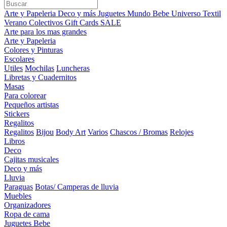
Arte y Papeleria
Deco y más
Juguetes
Mundo Bebe
Universo Textil
Verano
Colectivos
Gift Cards
SALE
Arte para los mas grandes
Arte y Papeleria
Colores y Pinturas
Escolares
Utiles
Mochilas
Luncheras
Libretas y Cuadernitos
Masas
Para colorear
Pequeños artistas
Stickers
Regalitos
Regalitos
Bijou
Body Art
Varios
Chascos / Bromas
Relojes
Libros
Deco
Cajitas musicales
Deco y más
Lluvia
Paraguas
Botas/ Camperas de lluvia
Muebles
Organizadores
Ropa de cama
Juguetes Bebe