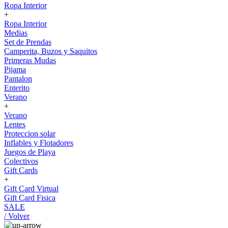
Ropa Interior
+
Ropa Interior
Medias
Set de Prendas
Camperita, Buzos y Saquitos
Primeras Mudas
Pijama
Pantalon
Enterito
Verano
+
Verano
Lentes
Proteccion solar
Inflables y Flotadores
Juegos de Playa
Colectivos
Gift Cards
+
Gift Card Virtual
Gift Card Fisica
SALE
/ Volver