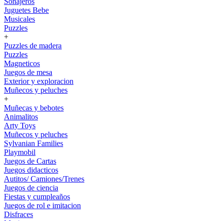
Sonajeros
Juguetes Bebe
Musicales
Puzzles
+
Puzzles de madera
Puzzles
Magneticos
Juegos de mesa
Exterior y exploracion
Muñecos y peluches
+
Muñecas y bebotes
Animalitos
Arty Toys
Muñecos y peluches
Sylvanian Families
Playmobil
Juegos de Cartas
Juegos didacticos
Autitos/ Camiones/Trenes
Juegos de ciencia
Fiestas y cumpleaños
Juegos de rol e imitacion
Disfraces