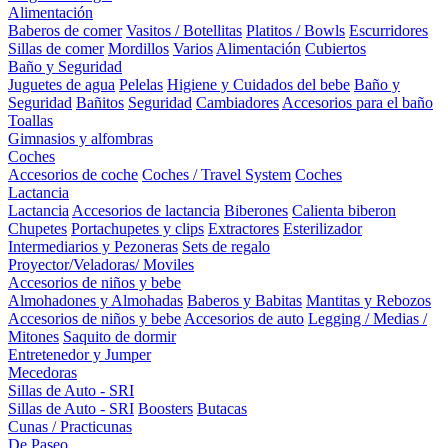
Alimentación
Baberos de comer
Vasitos / Botellitas
Platitos / Bowls
Escurridores
Sillas de comer
Mordillos
Varios
Alimentación
Cubiertos
Baño y Seguridad
Juguetes de agua
Pelelas
Higiene y Cuidados del bebe
Baño y
Seguridad
Bañitos
Seguridad
Cambiadores
Accesorios para el baño
Toallas
Gimnasios y alfombras
Coches
Accesorios de coche
Coches / Travel System
Coches
Lactancia
Lactancia
Accesorios de lactancia
Biberones
Calienta biberon
Chupetes
Portachupetes y clips
Extractores
Esterilizador
Intermediarios y Pezoneras
Sets de regalo
Proyector/Veladoras/ Moviles
Accesorios de niños y bebe
Almohadones y Almohadas
Baberos y Babitas
Mantitas y Rebozos
Accesorios de niños y bebe
Accesorios de auto
Legging / Medias /
Mitones
Saquito de dormir
Entretenedor y Jumper
Mecedoras
Sillas de Auto - SRI
Sillas de Auto - SRI
Boosters
Butacas
Cunas / Practicunas
De Paseo