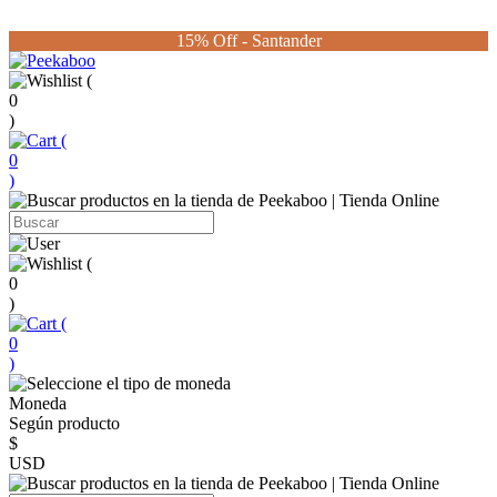
15% Off - Santander
(
0
)
(
0
)
(
0
)
(
0
)
Moneda
Según producto
$
USD