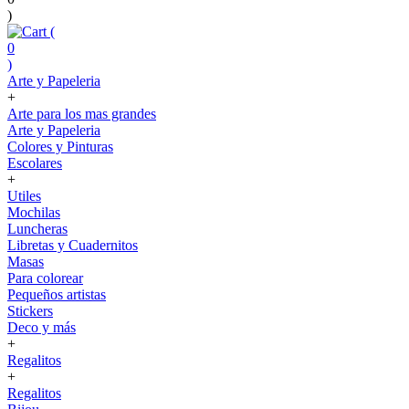
)
(
0
)
Arte y Papeleria
+
Arte para los mas grandes
Arte y Papeleria
Colores y Pinturas
Escolares
+
Utiles
Mochilas
Luncheras
Libretas y Cuadernitos
Masas
Para colorear
Pequeños artistas
Stickers
Deco y más
+
Regalitos
+
Regalitos