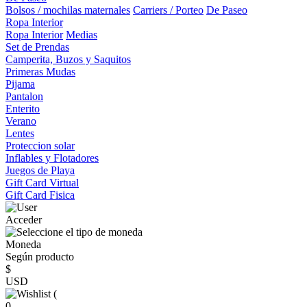
Bolsos / mochilas maternales
Carriers / Porteo
De Paseo
Ropa Interior
Ropa Interior
Medias
Set de Prendas
Camperita, Buzos y Saquitos
Primeras Mudas
Pijama
Pantalon
Enterito
Verano
Lentes
Proteccion solar
Inflables y Flotadores
Juegos de Playa
Gift Card Virtual
Gift Card Fisica
Acceder
Moneda
Según producto
$
USD
(
0