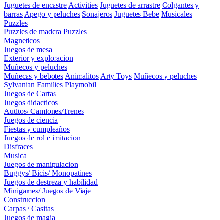
Juguetes de encastre
Activities
Juguetes de arrastre
Colgantes y
barras
Apego y peluches
Sonajeros
Juguetes Bebe
Musicales
Puzzles
Puzzles de madera
Puzzles
Magneticos
Juegos de mesa
Exterior y exploracion
Muñecos y peluches
Muñecas y bebotes
Animalitos
Arty Toys
Muñecos y peluches
Sylvanian Families
Playmobil
Juegos de Cartas
Juegos didacticos
Autitos/ Camiones/Trenes
Juegos de ciencia
Fiestas y cumpleaños
Juegos de rol e imitacion
Disfraces
Musica
Juegos de manipulacion
Buggys/ Bicis/ Monopatines
Juegos de destreza y habilidad
Minigames/ Juegos de Viaje
Construccion
Carpas / Casitas
Juegos de magia