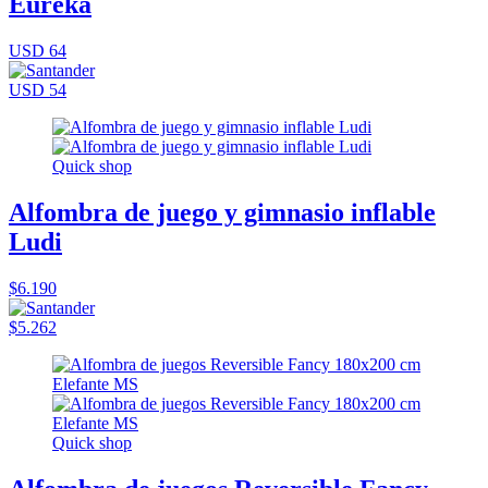
Eureka
USD 64
USD 54
Quick shop
Alfombra de juego y gimnasio inflable
Ludi
$6.190
$5.262
Quick shop