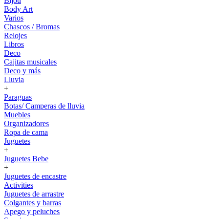
Bijou
Body Art
Varios
Chascos / Bromas
Relojes
Libros
Deco
Cajitas musicales
Deco y más
Lluvia
+
Paraguas
Botas/ Camperas de lluvia
Muebles
Organizadores
Ropa de cama
Juguetes
+
Juguetes Bebe
+
Juguetes de encastre
Activities
Juguetes de arrastre
Colgantes y barras
Apego y peluches