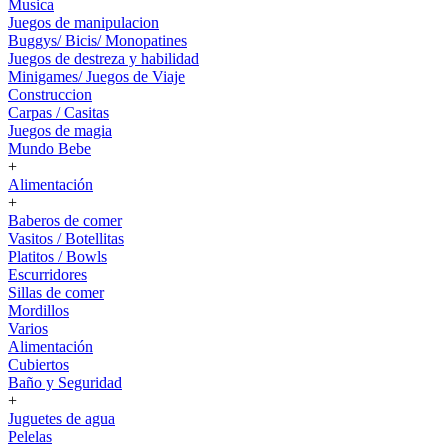
Musica
Juegos de manipulacion
Buggys/ Bicis/ Monopatines
Juegos de destreza y habilidad
Minigames/ Juegos de Viaje
Construccion
Carpas / Casitas
Juegos de magia
Mundo Bebe
+
Alimentación
+
Baberos de comer
Vasitos / Botellitas
Platitos / Bowls
Escurridores
Sillas de comer
Mordillos
Varios
Alimentación
Cubiertos
Baño y Seguridad
+
Juguetes de agua
Pelelas