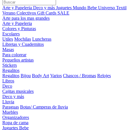
Arte y Papeleria
Deco y más
Juguetes
Mundo Bebe
Universo Textil
Verano
Colectivos
Gift Cards
SALE
Arte para los mas grandes
Arte y Papeleria
Colores y Pinturas
Escolares
Utiles
Mochilas
Luncheras
Libretas y Cuadernitos
Masas
Para colorear
Pequeños artistas
Stickers
Regalitos
Regalitos
Bijou
Body Art
Varios
Chascos / Bromas
Relojes
Libros
Deco
Cajitas musicales
Deco y más
Lluvia
Paraguas
Botas/ Camperas de lluvia
Muebles
Organizadores
Ropa de cama
Juguetes Bebe