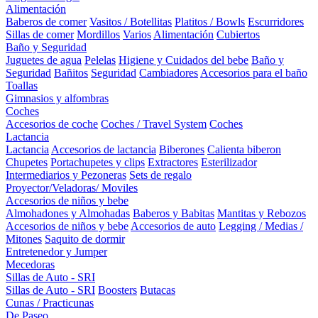
Alimentación
Baberos de comer
Vasitos / Botellitas
Platitos / Bowls
Escurridores
Sillas de comer
Mordillos
Varios
Alimentación
Cubiertos
Baño y Seguridad
Juguetes de agua
Pelelas
Higiene y Cuidados del bebe
Baño y
Seguridad
Bañitos
Seguridad
Cambiadores
Accesorios para el baño
Toallas
Gimnasios y alfombras
Coches
Accesorios de coche
Coches / Travel System
Coches
Lactancia
Lactancia
Accesorios de lactancia
Biberones
Calienta biberon
Chupetes
Portachupetes y clips
Extractores
Esterilizador
Intermediarios y Pezoneras
Sets de regalo
Proyector/Veladoras/ Moviles
Accesorios de niños y bebe
Almohadones y Almohadas
Baberos y Babitas
Mantitas y Rebozos
Accesorios de niños y bebe
Accesorios de auto
Legging / Medias /
Mitones
Saquito de dormir
Entretenedor y Jumper
Mecedoras
Sillas de Auto - SRI
Sillas de Auto - SRI
Boosters
Butacas
Cunas / Practicunas
De Paseo