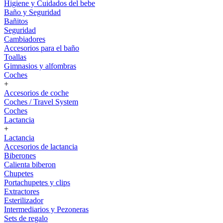
Higiene y Cuidados del bebe
Baño y Seguridad
Bañitos
Seguridad
Cambiadores
Accesorios para el baño
Toallas
Gimnasios y alfombras
Coches
+
Accesorios de coche
Coches / Travel System
Coches
Lactancia
+
Lactancia
Accesorios de lactancia
Biberones
Calienta biberon
Chupetes
Portachupetes y clips
Extractores
Esterilizador
Intermediarios y Pezoneras
Sets de regalo