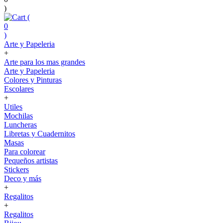
)
(
0
)
Arte y Papeleria
+
Arte para los mas grandes
Arte y Papeleria
Colores y Pinturas
Escolares
+
Utiles
Mochilas
Luncheras
Libretas y Cuadernitos
Masas
Para colorear
Pequeños artistas
Stickers
Deco y más
+
Regalitos
+
Regalitos