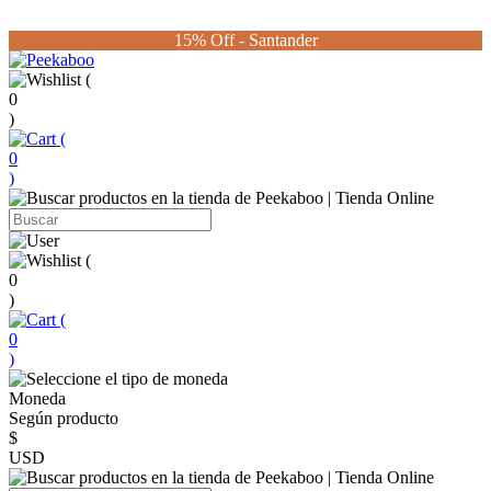
15% Off - Santander
(
0
)
(
0
)
(
0
)
(
0
)
Moneda
Según producto
$
USD