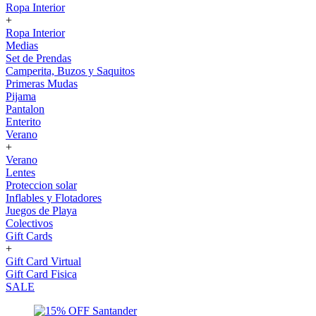
Ropa Interior
+
Ropa Interior
Medias
Set de Prendas
Camperita, Buzos y Saquitos
Primeras Mudas
Pijama
Pantalon
Enterito
Verano
+
Verano
Lentes
Proteccion solar
Inflables y Flotadores
Juegos de Playa
Colectivos
Gift Cards
+
Gift Card Virtual
Gift Card Fisica
SALE