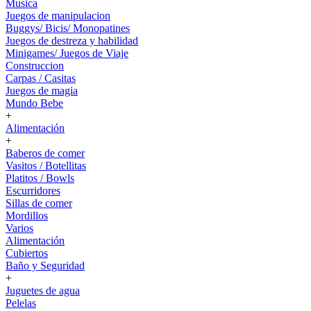
Musica
Juegos de manipulacion
Buggys/ Bicis/ Monopatines
Juegos de destreza y habilidad
Minigames/ Juegos de Viaje
Construccion
Carpas / Casitas
Juegos de magia
Mundo Bebe
+
Alimentación
+
Baberos de comer
Vasitos / Botellitas
Platitos / Bowls
Escurridores
Sillas de comer
Mordillos
Varios
Alimentación
Cubiertos
Baño y Seguridad
+
Juguetes de agua
Pelelas