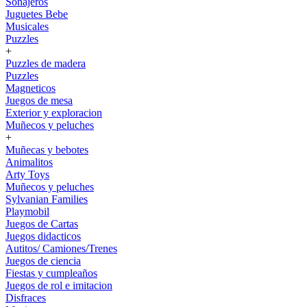
Sonajeros
Juguetes Bebe
Musicales
Puzzles
+
Puzzles de madera
Puzzles
Magneticos
Juegos de mesa
Exterior y exploracion
Muñecos y peluches
+
Muñecas y bebotes
Animalitos
Arty Toys
Muñecos y peluches
Sylvanian Families
Playmobil
Juegos de Cartas
Juegos didacticos
Autitos/ Camiones/Trenes
Juegos de ciencia
Fiestas y cumpleaños
Juegos de rol e imitacion
Disfraces