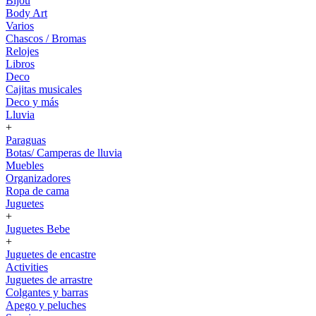
Bijou
Body Art
Varios
Chascos / Bromas
Relojes
Libros
Deco
Cajitas musicales
Deco y más
Lluvia
+
Paraguas
Botas/ Camperas de lluvia
Muebles
Organizadores
Ropa de cama
Juguetes
+
Juguetes Bebe
+
Juguetes de encastre
Activities
Juguetes de arrastre
Colgantes y barras
Apego y peluches