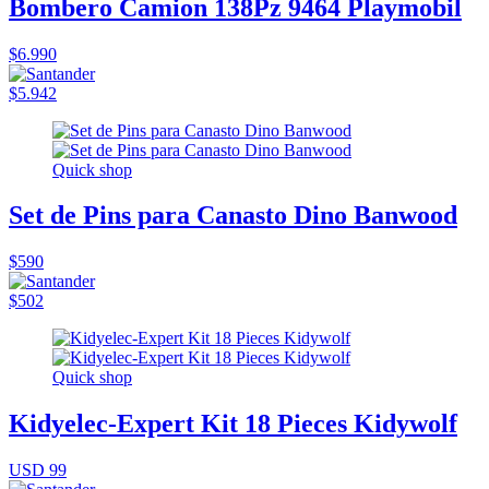
Bombero Camion 138Pz 9464 Playmobil
$6.990
$5.942
Quick shop
Set de Pins para Canasto Dino Banwood
$590
$502
Quick shop
Kidyelec-Expert Kit 18 Pieces Kidywolf
USD 99