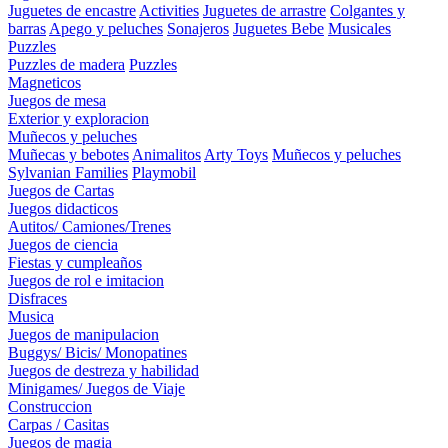
Juguetes de encastre
Activities
Juguetes de arrastre
Colgantes y
barras
Apego y peluches
Sonajeros
Juguetes Bebe
Musicales
Puzzles
Puzzles de madera
Puzzles
Magneticos
Juegos de mesa
Exterior y exploracion
Muñecos y peluches
Muñecas y bebotes
Animalitos
Arty Toys
Muñecos y peluches
Sylvanian Families
Playmobil
Juegos de Cartas
Juegos didacticos
Autitos/ Camiones/Trenes
Juegos de ciencia
Fiestas y cumpleaños
Juegos de rol e imitacion
Disfraces
Musica
Juegos de manipulacion
Buggys/ Bicis/ Monopatines
Juegos de destreza y habilidad
Minigames/ Juegos de Viaje
Construccion
Carpas / Casitas
Juegos de magia