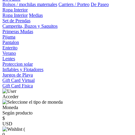
Bolsos / mochilas maternales
Carriers / Porteo
De Paseo
Ropa Interior
Ropa Interior
Medias
Set de Prendas
Camperita, Buzos y Saquitos
Primeras Mudas
Pijama
Pantalon
Enterito
Verano
Lentes
Proteccion solar
Inflables y Flotadores
Juegos de Playa
Gift Card Virtual
Gift Card Fisica
Acceder
Moneda
Según producto
$
USD
(
0