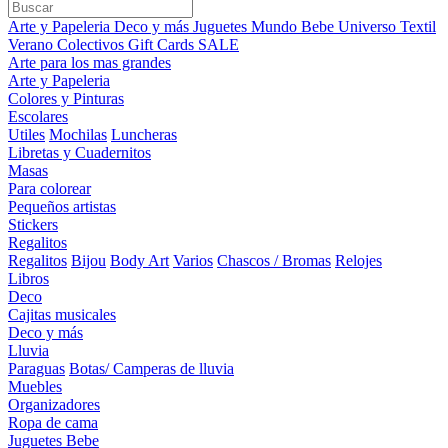
Arte y Papeleria
Deco y más
Juguetes
Mundo Bebe
Universo Textil
Verano
Colectivos
Gift Cards
SALE
Arte para los mas grandes
Arte y Papeleria
Colores y Pinturas
Escolares
Utiles
Mochilas
Luncheras
Libretas y Cuadernitos
Masas
Para colorear
Pequeños artistas
Stickers
Regalitos
Regalitos
Bijou
Body Art
Varios
Chascos / Bromas
Relojes
Libros
Deco
Cajitas musicales
Deco y más
Lluvia
Paraguas
Botas/ Camperas de lluvia
Muebles
Organizadores
Ropa de cama
Juguetes Bebe