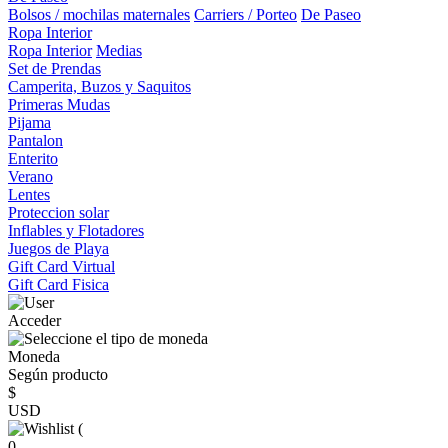
Bolsos / mochilas maternales
Carriers / Porteo
De Paseo
Ropa Interior
Ropa Interior
Medias
Set de Prendas
Camperita, Buzos y Saquitos
Primeras Mudas
Pijama
Pantalon
Enterito
Verano
Lentes
Proteccion solar
Inflables y Flotadores
Juegos de Playa
Gift Card Virtual
Gift Card Fisica
Acceder
Moneda
Según producto
$
USD
(
0