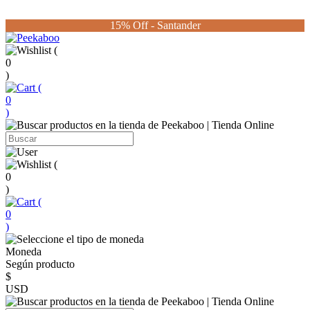
15% Off - Santander
(
0
)
(
0
)
(
0
)
(
0
)
Moneda
Según producto
$
USD