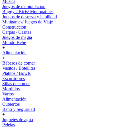
Musica
Juegos de manipulacion
Buggys/ Bicis/ Monopatines
Juegos de destreza y habilidad
Minigames/ Juegos de Viaje
Construccion
Carpas / Casitas
Juegos de magia
Mundo Bebe
+
Alimentación
+
Baberos de comer
Vasitos / Botellitas
Platitos / Bowls
Escurridores
Sillas de comer
Mordillos
Varios
Alimentación
Cubiertos
Baño y Seguridad
+
Juguetes de agua
Pelelas