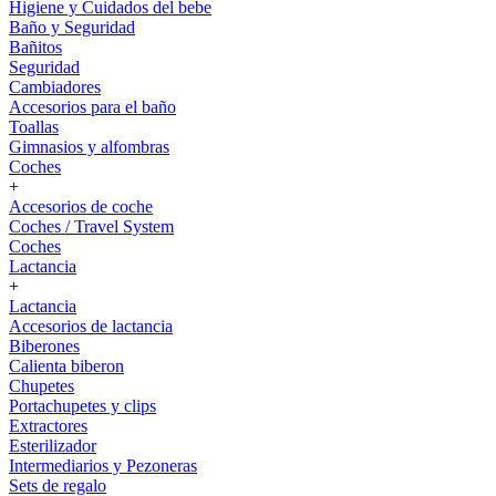
Higiene y Cuidados del bebe
Baño y Seguridad
Bañitos
Seguridad
Cambiadores
Accesorios para el baño
Toallas
Gimnasios y alfombras
Coches
+
Accesorios de coche
Coches / Travel System
Coches
Lactancia
+
Lactancia
Accesorios de lactancia
Biberones
Calienta biberon
Chupetes
Portachupetes y clips
Extractores
Esterilizador
Intermediarios y Pezoneras
Sets de regalo