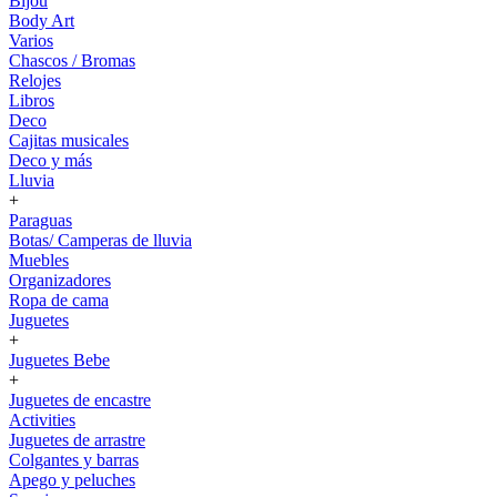
Bijou
Body Art
Varios
Chascos / Bromas
Relojes
Libros
Deco
Cajitas musicales
Deco y más
Lluvia
+
Paraguas
Botas/ Camperas de lluvia
Muebles
Organizadores
Ropa de cama
Juguetes
+
Juguetes Bebe
+
Juguetes de encastre
Activities
Juguetes de arrastre
Colgantes y barras
Apego y peluches