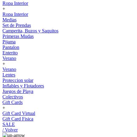
Ropa Interior
+
Ropa Interior
Medias
Set de Prendas
Camperita, Buzos y Saquitos
Primeras Mudas
Pijama
Pantalon
Enterito
Verano
+
Verano
Lentes
Proteccion solar
Inflables y Flotadores
Juegos de Playa
Colectivos
Gift Cards
+
Gift Card Virtual
Gift Card Fisica
SALE
/ Volver