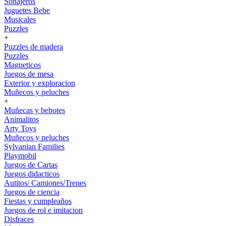
Sonajeros
Juguetes Bebe
Musicales
Puzzles
+
Puzzles de madera
Puzzles
Magneticos
Juegos de mesa
Exterior y exploracion
Muñecos y peluches
+
Muñecas y bebotes
Animalitos
Arty Toys
Muñecos y peluches
Sylvanian Families
Playmobil
Juegos de Cartas
Juegos didacticos
Autitos/ Camiones/Trenes
Juegos de ciencia
Fiestas y cumpleaños
Juegos de rol e imitacion
Disfraces