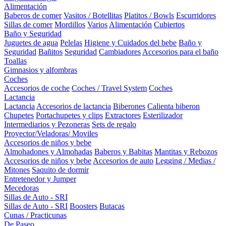
Alimentación
Baberos de comer
Vasitos / Botellitas
Platitos / Bowls
Escurridores
Sillas de comer
Mordillos
Varios
Alimentación
Cubiertos
Baño y Seguridad
Juguetes de agua
Pelelas
Higiene y Cuidados del bebe
Baño y
Seguridad
Bañitos
Seguridad
Cambiadores
Accesorios para el baño
Toallas
Gimnasios y alfombras
Coches
Accesorios de coche
Coches / Travel System
Coches
Lactancia
Lactancia
Accesorios de lactancia
Biberones
Calienta biberon
Chupetes
Portachupetes y clips
Extractores
Esterilizador
Intermediarios y Pezoneras
Sets de regalo
Proyector/Veladoras/ Moviles
Accesorios de niños y bebe
Almohadones y Almohadas
Baberos y Babitas
Mantitas y Rebozos
Accesorios de niños y bebe
Accesorios de auto
Legging / Medias /
Mitones
Saquito de dormir
Entretenedor y Jumper
Mecedoras
Sillas de Auto - SRI
Sillas de Auto - SRI
Boosters
Butacas
Cunas / Practicunas
De Paseo