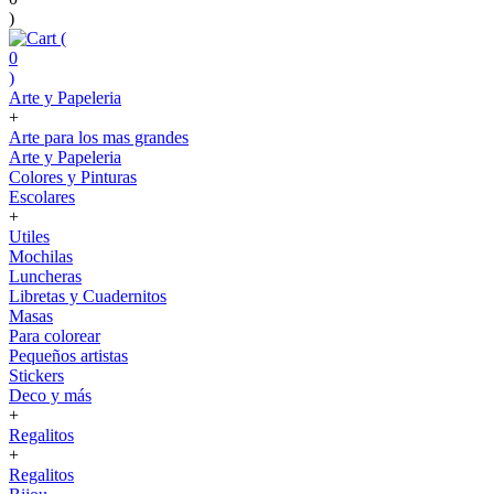
)
(
0
)
Arte y Papeleria
+
Arte para los mas grandes
Arte y Papeleria
Colores y Pinturas
Escolares
+
Utiles
Mochilas
Luncheras
Libretas y Cuadernitos
Masas
Para colorear
Pequeños artistas
Stickers
Deco y más
+
Regalitos
+
Regalitos