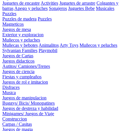
Juguetes de encastre
Activities
Juguetes de arrastre
Colgantes y
barras
Apego y peluches
Sonajeros
Juguetes Bebe
Musicales
Puzzles
Puzzles de madera
Puzzles
Magneticos
Juegos de mesa
Exterior y exploracion
Muñecos y peluches
Muñecas y bebotes
Animalitos
Arty Toys
Muñecos y peluches
Sylvanian Families
Playmobil
Juegos de Cartas
Juegos didacticos
Autitos/ Camiones/Trenes
Juegos de ciencia
Fiestas y cumpleaños
Juegos de rol e imitacion
Disfraces
Musica
Juegos de manipulacion
Buggys/ Bicis/ Monopatines
Juegos de destreza y habilidad
Minigames/ Juegos de Viaje
Construccion
Carpas / Casitas
Juegos de magia