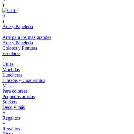
)
(
0
)
Arte y Papeleria
+
Arte para los mas grandes
Arte y Papeleria
Colores y Pinturas
Escolares
+
Utiles
Mochilas
Luncheras
Libretas y Cuadernitos
Masas
Para colorear
Pequeños artistas
Stickers
Deco y más
+
Regalitos
+
Regalitos