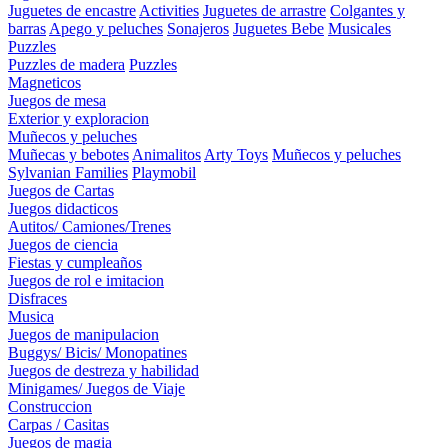
Juguetes de encastre
Activities
Juguetes de arrastre
Colgantes y
barras
Apego y peluches
Sonajeros
Juguetes Bebe
Musicales
Puzzles
Puzzles de madera
Puzzles
Magneticos
Juegos de mesa
Exterior y exploracion
Muñecos y peluches
Muñecas y bebotes
Animalitos
Arty Toys
Muñecos y peluches
Sylvanian Families
Playmobil
Juegos de Cartas
Juegos didacticos
Autitos/ Camiones/Trenes
Juegos de ciencia
Fiestas y cumpleaños
Juegos de rol e imitacion
Disfraces
Musica
Juegos de manipulacion
Buggys/ Bicis/ Monopatines
Juegos de destreza y habilidad
Minigames/ Juegos de Viaje
Construccion
Carpas / Casitas
Juegos de magia