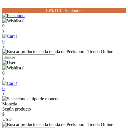
15% Off - Santander
(
0
)
(
0
)
(
0
)
(
0
)
Moneda
Según producto
$
USD