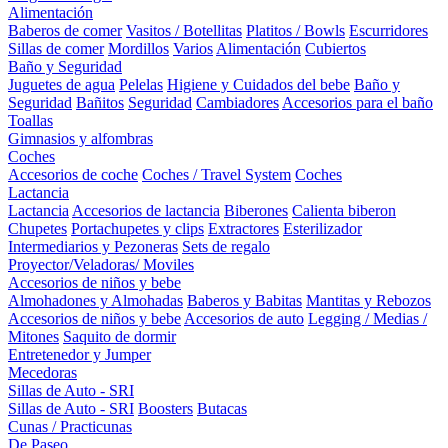
Alimentación
Baberos de comer
Vasitos / Botellitas
Platitos / Bowls
Escurridores
Sillas de comer
Mordillos
Varios
Alimentación
Cubiertos
Baño y Seguridad
Juguetes de agua
Pelelas
Higiene y Cuidados del bebe
Baño y
Seguridad
Bañitos
Seguridad
Cambiadores
Accesorios para el baño
Toallas
Gimnasios y alfombras
Coches
Accesorios de coche
Coches / Travel System
Coches
Lactancia
Lactancia
Accesorios de lactancia
Biberones
Calienta biberon
Chupetes
Portachupetes y clips
Extractores
Esterilizador
Intermediarios y Pezoneras
Sets de regalo
Proyector/Veladoras/ Moviles
Accesorios de niños y bebe
Almohadones y Almohadas
Baberos y Babitas
Mantitas y Rebozos
Accesorios de niños y bebe
Accesorios de auto
Legging / Medias /
Mitones
Saquito de dormir
Entretenedor y Jumper
Mecedoras
Sillas de Auto - SRI
Sillas de Auto - SRI
Boosters
Butacas
Cunas / Practicunas
De Paseo