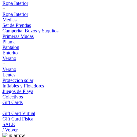
Ropa Interior
+
Ropa Interior
Medias
Set de Prendas
Camperita, Buzos y Saquitos
Primeras Mudas
Pijama
Pantalon
Enterito
Verano
+
Verano
Lentes
Proteccion solar
Inflables y Flotadores
Juegos de Playa
Colectivos
Gift Cards
+
Gift Card Virtual
Gift Card Fisica
SALE
/ Volver