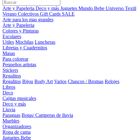
Arte y Papeleria
Deco y más
Juguetes
Mundo Bebe
Universo Textil
Verano
Colectivos
Gift Cards
SALE
Arte para los mas grandes
Arte y Papeleria
Colores y Pinturas
Escolares
Utiles
Mochilas
Luncheras
Libretas y Cuadernitos
Masas
Para colorear
Pequeños artistas
Stickers
Regalitos
Regalitos
Bijou
Body Art
Varios
Chascos / Bromas
Relojes
Libros
Deco
Cajitas musicales
Deco y más
Lluvia
Paraguas
Botas/ Camperas de lluvia
Muebles
Organizadores
Ropa de cama
Juguetes Bebe