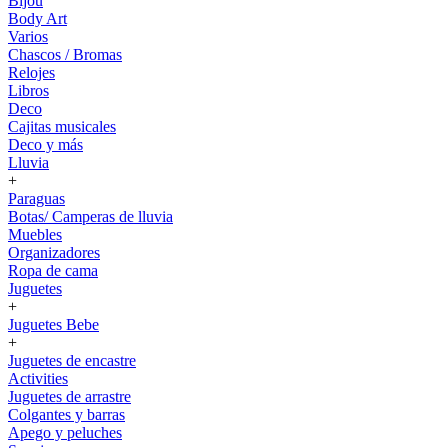
Bijou
Body Art
Varios
Chascos / Bromas
Relojes
Libros
Deco
Cajitas musicales
Deco y más
Lluvia
+
Paraguas
Botas/ Camperas de lluvia
Muebles
Organizadores
Ropa de cama
Juguetes
+
Juguetes Bebe
+
Juguetes de encastre
Activities
Juguetes de arrastre
Colgantes y barras
Apego y peluches