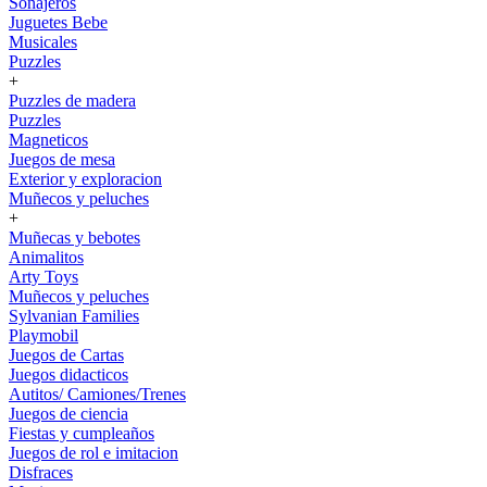
Sonajeros
Juguetes Bebe
Musicales
Puzzles
+
Puzzles de madera
Puzzles
Magneticos
Juegos de mesa
Exterior y exploracion
Muñecos y peluches
+
Muñecas y bebotes
Animalitos
Arty Toys
Muñecos y peluches
Sylvanian Families
Playmobil
Juegos de Cartas
Juegos didacticos
Autitos/ Camiones/Trenes
Juegos de ciencia
Fiestas y cumpleaños
Juegos de rol e imitacion
Disfraces