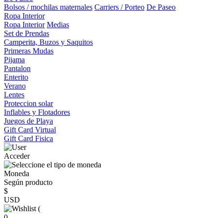
Bolsos / mochilas maternales
Carriers / Porteo
De Paseo
Ropa Interior
Ropa Interior
Medias
Set de Prendas
Camperita, Buzos y Saquitos
Primeras Mudas
Pijama
Pantalon
Enterito
Verano
Lentes
Proteccion solar
Inflables y Flotadores
Juegos de Playa
Gift Card Virtual
Gift Card Fisica
Acceder
Moneda
Según producto
$
USD
(
0