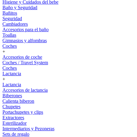
Higiene y Cuidados del bebe
Baño y Seguridad
Bañitos
Seguridad
Cambiadores
Accesorios para el baño
Toallas
Gimnasios y alfombras
Coches
+
Accesorios de coche
Coches / Travel System
Coches
Lactancia
+
Lactancia
Accesorios de lactancia
Biberones
Calienta biberon
Chupetes
Portachupetes y clips
Extractores
Esterilizador
Intermediarios y Pezoneras
Sets de regalo