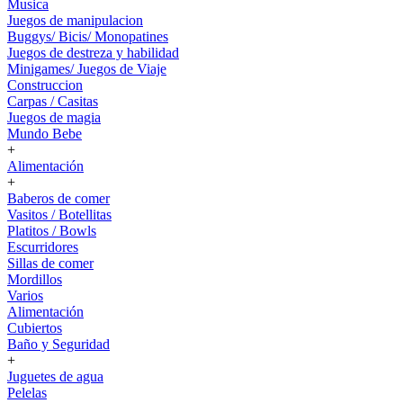
Musica
Juegos de manipulacion
Buggys/ Bicis/ Monopatines
Juegos de destreza y habilidad
Minigames/ Juegos de Viaje
Construccion
Carpas / Casitas
Juegos de magia
Mundo Bebe
+
Alimentación
+
Baberos de comer
Vasitos / Botellitas
Platitos / Bowls
Escurridores
Sillas de comer
Mordillos
Varios
Alimentación
Cubiertos
Baño y Seguridad
+
Juguetes de agua
Pelelas