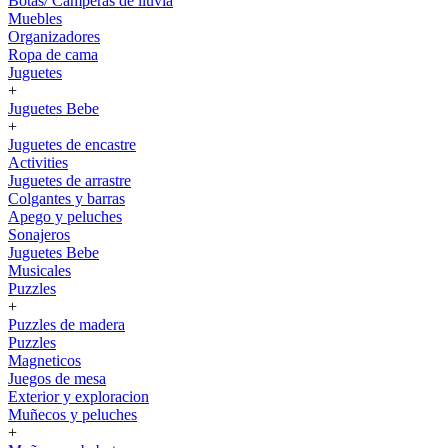
Botas/ Camperas de lluvia
Muebles
Organizadores
Ropa de cama
Juguetes
+
Juguetes Bebe
+
Juguetes de encastre
Activities
Juguetes de arrastre
Colgantes y barras
Apego y peluches
Sonajeros
Juguetes Bebe
Musicales
Puzzles
+
Puzzles de madera
Puzzles
Magneticos
Juegos de mesa
Exterior y exploracion
Muñecos y peluches
+