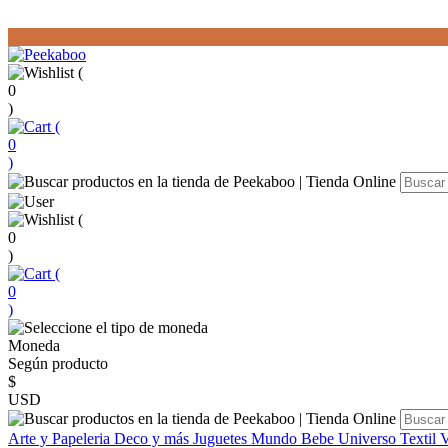
(
0
)
(
0
)
(
0
)
(
0
)
Moneda
Según producto
$
USD
Arte y Papeleria
Deco y más
Juguetes
Mundo Bebe
Universo Textil