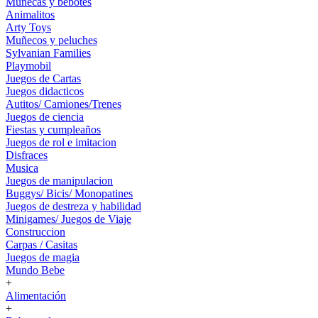
Muñecas y bebotes
Animalitos
Arty Toys
Muñecos y peluches
Sylvanian Families
Playmobil
Juegos de Cartas
Juegos didacticos
Autitos/ Camiones/Trenes
Juegos de ciencia
Fiestas y cumpleaños
Juegos de rol e imitacion
Disfraces
Musica
Juegos de manipulacion
Buggys/ Bicis/ Monopatines
Juegos de destreza y habilidad
Minigames/ Juegos de Viaje
Construccion
Carpas / Casitas
Juegos de magia
Mundo Bebe
+
Alimentación
+