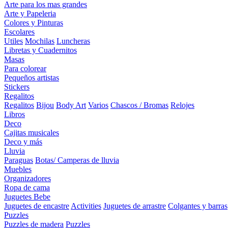
Arte para los mas grandes
Arte y Papeleria
Colores y Pinturas
Escolares
Utiles
Mochilas
Luncheras
Libretas y Cuadernitos
Masas
Para colorear
Pequeños artistas
Stickers
Regalitos
Regalitos
Bijou
Body Art
Varios
Chascos / Bromas
Relojes
Libros
Deco
Cajitas musicales
Deco y más
Lluvia
Paraguas
Botas/ Camperas de lluvia
Muebles
Organizadores
Ropa de cama
Juguetes Bebe
Juguetes de encastre
Activities
Juguetes de arrastre
Colgantes y barras
Puzzles
Puzzles de madera
Puzzles