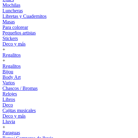
Mochilas
Luncheras
Libretas y Cuadernitos
Masas
Para colorear
Pequeños artistas
Stickers
Deco y más
+
Regalitos
+
Regalitos
Bijou
Body Art
Varios
Chascos / Bromas
Relojes
Libros
Deco
Cajitas musicales
Deco y más
Lluvia
+
Paraguas