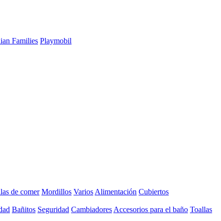
ian Families
Playmobil
llas de comer
Mordillos
Varios
Alimentación
Cubiertos
dad
Bañitos
Seguridad
Cambiadores
Accesorios para el baño
Toallas