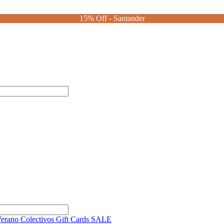
15% Off - Santander
Verano
Colectivos
Gift Cards
SALE