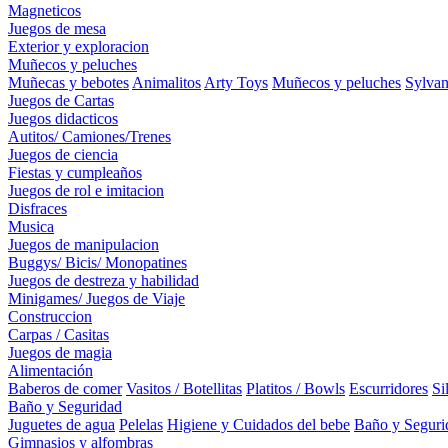
Magneticos
Juegos de mesa
Exterior y exploracion
Muñecos y peluches
Muñecas y bebotes
Animalitos
Arty Toys
Muñecos y peluches
Sylvan
Juegos de Cartas
Juegos didacticos
Autitos/ Camiones/Trenes
Juegos de ciencia
Fiestas y cumpleaños
Juegos de rol e imitacion
Disfraces
Musica
Juegos de manipulacion
Buggys/ Bicis/ Monopatines
Juegos de destreza y habilidad
Minigames/ Juegos de Viaje
Construccion
Carpas / Casitas
Juegos de magia
Alimentación
Baberos de comer
Vasitos / Botellitas
Platitos / Bowls
Escurridores
Si
Baño y Seguridad
Juguetes de agua
Pelelas
Higiene y Cuidados del bebe
Baño y Seguri
Gimnasios y alfombras