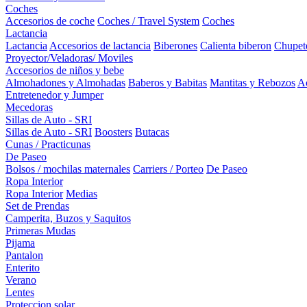
Coches
Accesorios de coche
Coches / Travel System
Coches
Lactancia
Lactancia
Accesorios de lactancia
Biberones
Calienta biberon
Chupet
Proyector/Veladoras/ Moviles
Accesorios de niños y bebe
Almohadones y Almohadas
Baberos y Babitas
Mantitas y Rebozos
Ac
Entretenedor y Jumper
Mecedoras
Sillas de Auto - SRI
Sillas de Auto - SRI
Boosters
Butacas
Cunas / Practicunas
De Paseo
Bolsos / mochilas maternales
Carriers / Porteo
De Paseo
Ropa Interior
Ropa Interior
Medias
Set de Prendas
Camperita, Buzos y Saquitos
Primeras Mudas
Pijama
Pantalon
Enterito
Verano
Lentes
Proteccion solar