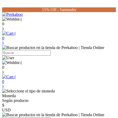
15% Off - Santander
(
0
)
(
0
)
(
0
)
(
0
)
Moneda
Según producto
$
USD