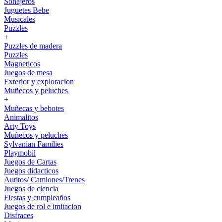
Sonajeros
Juguetes Bebe
Musicales
Puzzles
+
Puzzles de madera
Puzzles
Magneticos
Juegos de mesa
Exterior y exploracion
Muñecos y peluches
+
Muñecas y bebotes
Animalitos
Arty Toys
Muñecos y peluches
Sylvanian Families
Playmobil
Juegos de Cartas
Juegos didacticos
Autitos/ Camiones/Trenes
Juegos de ciencia
Fiestas y cumpleaños
Juegos de rol e imitacion
Disfraces