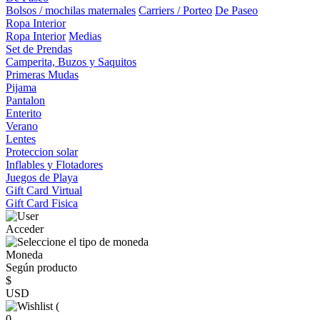
Bolsos / mochilas maternales
Carriers / Porteo
De Paseo
Ropa Interior
Ropa Interior
Medias
Set de Prendas
Camperita, Buzos y Saquitos
Primeras Mudas
Pijama
Pantalon
Enterito
Verano
Lentes
Proteccion solar
Inflables y Flotadores
Juegos de Playa
Gift Card Virtual
Gift Card Fisica
Acceder
Moneda
Según producto
$
USD
(
0