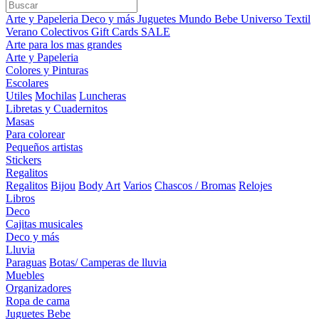
Arte y Papeleria
Deco y más
Juguetes
Mundo Bebe
Universo Textil
Verano
Colectivos
Gift Cards
SALE
Arte para los mas grandes
Arte y Papeleria
Colores y Pinturas
Escolares
Utiles
Mochilas
Luncheras
Libretas y Cuadernitos
Masas
Para colorear
Pequeños artistas
Stickers
Regalitos
Regalitos
Bijou
Body Art
Varios
Chascos / Bromas
Relojes
Libros
Deco
Cajitas musicales
Deco y más
Lluvia
Paraguas
Botas/ Camperas de lluvia
Muebles
Organizadores
Ropa de cama
Juguetes Bebe