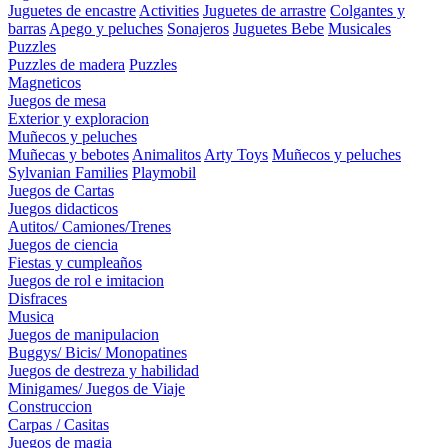
Juguetes de encastre
Activities
Juguetes de arrastre
Colgantes y
barras
Apego y peluches
Sonajeros
Juguetes Bebe
Musicales
Puzzles
Puzzles de madera
Puzzles
Magneticos
Juegos de mesa
Exterior y exploracion
Muñecos y peluches
Muñecas y bebotes
Animalitos
Arty Toys
Muñecos y peluches
Sylvanian Families
Playmobil
Juegos de Cartas
Juegos didacticos
Autitos/ Camiones/Trenes
Juegos de ciencia
Fiestas y cumpleaños
Juegos de rol e imitacion
Disfraces
Musica
Juegos de manipulacion
Buggys/ Bicis/ Monopatines
Juegos de destreza y habilidad
Minigames/ Juegos de Viaje
Construccion
Carpas / Casitas
Juegos de magia