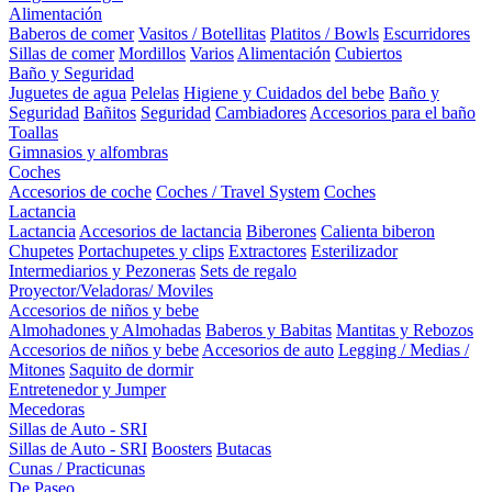
Alimentación
Baberos de comer
Vasitos / Botellitas
Platitos / Bowls
Escurridores
Sillas de comer
Mordillos
Varios
Alimentación
Cubiertos
Baño y Seguridad
Juguetes de agua
Pelelas
Higiene y Cuidados del bebe
Baño y
Seguridad
Bañitos
Seguridad
Cambiadores
Accesorios para el baño
Toallas
Gimnasios y alfombras
Coches
Accesorios de coche
Coches / Travel System
Coches
Lactancia
Lactancia
Accesorios de lactancia
Biberones
Calienta biberon
Chupetes
Portachupetes y clips
Extractores
Esterilizador
Intermediarios y Pezoneras
Sets de regalo
Proyector/Veladoras/ Moviles
Accesorios de niños y bebe
Almohadones y Almohadas
Baberos y Babitas
Mantitas y Rebozos
Accesorios de niños y bebe
Accesorios de auto
Legging / Medias /
Mitones
Saquito de dormir
Entretenedor y Jumper
Mecedoras
Sillas de Auto - SRI
Sillas de Auto - SRI
Boosters
Butacas
Cunas / Practicunas
De Paseo