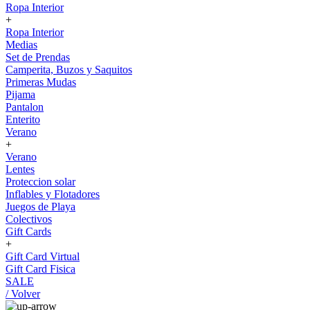
Ropa Interior
+
Ropa Interior
Medias
Set de Prendas
Camperita, Buzos y Saquitos
Primeras Mudas
Pijama
Pantalon
Enterito
Verano
+
Verano
Lentes
Proteccion solar
Inflables y Flotadores
Juegos de Playa
Colectivos
Gift Cards
+
Gift Card Virtual
Gift Card Fisica
SALE
/ Volver