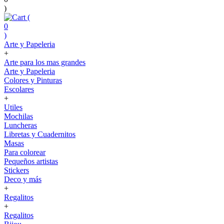
)
(
0
)
Arte y Papeleria
+
Arte para los mas grandes
Arte y Papeleria
Colores y Pinturas
Escolares
+
Utiles
Mochilas
Luncheras
Libretas y Cuadernitos
Masas
Para colorear
Pequeños artistas
Stickers
Deco y más
+
Regalitos
+
Regalitos