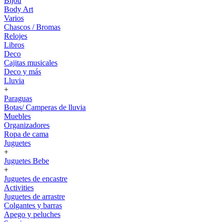
Bijou
Body Art
Varios
Chascos / Bromas
Relojes
Libros
Deco
Cajitas musicales
Deco y más
Lluvia
+
Paraguas
Botas/ Camperas de lluvia
Muebles
Organizadores
Ropa de cama
Juguetes
+
Juguetes Bebe
+
Juguetes de encastre
Activities
Juguetes de arrastre
Colgantes y barras
Apego y peluches