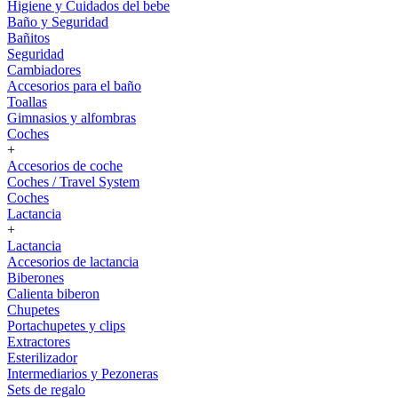
Higiene y Cuidados del bebe
Baño y Seguridad
Bañitos
Seguridad
Cambiadores
Accesorios para el baño
Toallas
Gimnasios y alfombras
Coches
+
Accesorios de coche
Coches / Travel System
Coches
Lactancia
+
Lactancia
Accesorios de lactancia
Biberones
Calienta biberon
Chupetes
Portachupetes y clips
Extractores
Esterilizador
Intermediarios y Pezoneras
Sets de regalo