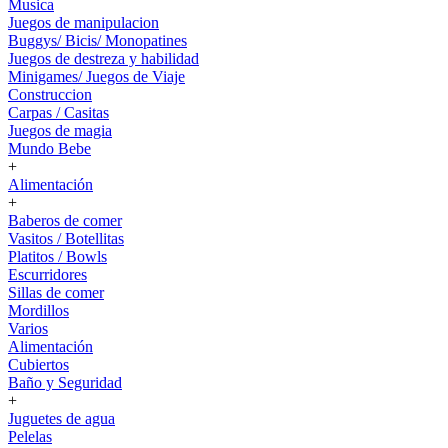
Musica
Juegos de manipulacion
Buggys/ Bicis/ Monopatines
Juegos de destreza y habilidad
Minigames/ Juegos de Viaje
Construccion
Carpas / Casitas
Juegos de magia
Mundo Bebe
+
Alimentación
+
Baberos de comer
Vasitos / Botellitas
Platitos / Bowls
Escurridores
Sillas de comer
Mordillos
Varios
Alimentación
Cubiertos
Baño y Seguridad
+
Juguetes de agua
Pelelas