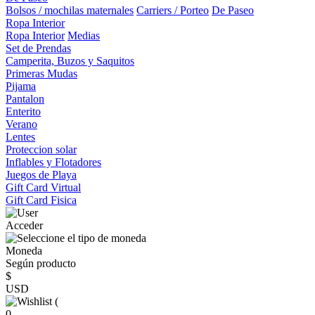
Bolsos / mochilas maternales
Carriers / Porteo
De Paseo
Ropa Interior
Ropa Interior
Medias
Set de Prendas
Camperita, Buzos y Saquitos
Primeras Mudas
Pijama
Pantalon
Enterito
Verano
Lentes
Proteccion solar
Inflables y Flotadores
Juegos de Playa
Gift Card Virtual
Gift Card Fisica
Acceder
Moneda
Según producto
$
USD
(
0