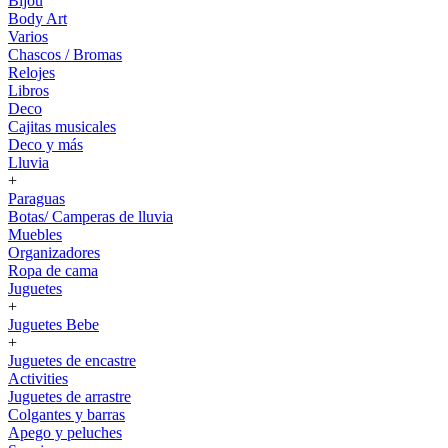
Bijou
Body Art
Varios
Chascos / Bromas
Relojes
Libros
Deco
Cajitas musicales
Deco y más
Lluvia
+
Paraguas
Botas/ Camperas de lluvia
Muebles
Organizadores
Ropa de cama
Juguetes
+
Juguetes Bebe
+
Juguetes de encastre
Activities
Juguetes de arrastre
Colgantes y barras
Apego y peluches