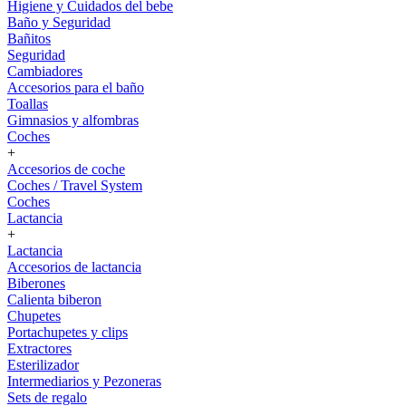
Higiene y Cuidados del bebe
Baño y Seguridad
Bañitos
Seguridad
Cambiadores
Accesorios para el baño
Toallas
Gimnasios y alfombras
Coches
+
Accesorios de coche
Coches / Travel System
Coches
Lactancia
+
Lactancia
Accesorios de lactancia
Biberones
Calienta biberon
Chupetes
Portachupetes y clips
Extractores
Esterilizador
Intermediarios y Pezoneras
Sets de regalo