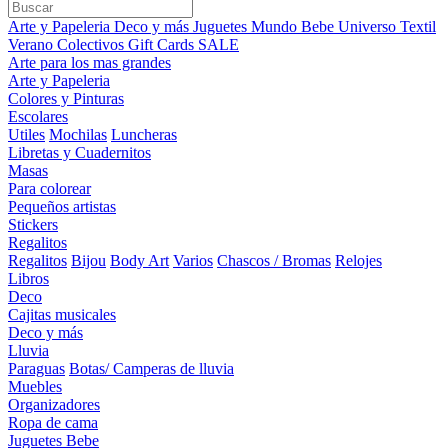
Arte y Papeleria
Deco y más
Juguetes
Mundo Bebe
Universo Textil
Verano
Colectivos
Gift Cards
SALE
Arte para los mas grandes
Arte y Papeleria
Colores y Pinturas
Escolares
Utiles
Mochilas
Luncheras
Libretas y Cuadernitos
Masas
Para colorear
Pequeños artistas
Stickers
Regalitos
Regalitos
Bijou
Body Art
Varios
Chascos / Bromas
Relojes
Libros
Deco
Cajitas musicales
Deco y más
Lluvia
Paraguas
Botas/ Camperas de lluvia
Muebles
Organizadores
Ropa de cama
Juguetes Bebe