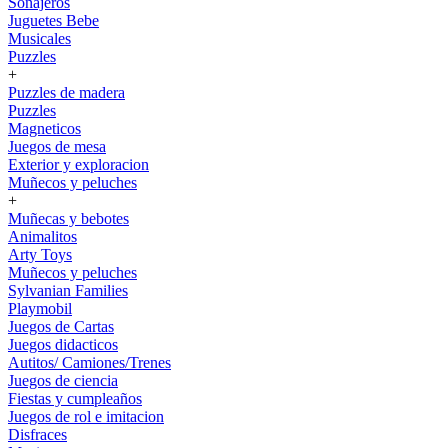
Sonajeros
Juguetes Bebe
Musicales
Puzzles
+
Puzzles de madera
Puzzles
Magneticos
Juegos de mesa
Exterior y exploracion
Muñecos y peluches
+
Muñecas y bebotes
Animalitos
Arty Toys
Muñecos y peluches
Sylvanian Families
Playmobil
Juegos de Cartas
Juegos didacticos
Autitos/ Camiones/Trenes
Juegos de ciencia
Fiestas y cumpleaños
Juegos de rol e imitacion
Disfraces