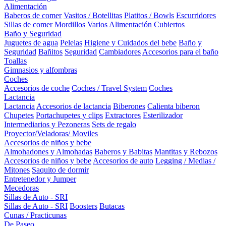
Alimentación
Baberos de comer
Vasitos / Botellitas
Platitos / Bowls
Escurridores
Sillas de comer
Mordillos
Varios
Alimentación
Cubiertos
Baño y Seguridad
Juguetes de agua
Pelelas
Higiene y Cuidados del bebe
Baño y
Seguridad
Bañitos
Seguridad
Cambiadores
Accesorios para el baño
Toallas
Gimnasios y alfombras
Coches
Accesorios de coche
Coches / Travel System
Coches
Lactancia
Lactancia
Accesorios de lactancia
Biberones
Calienta biberon
Chupetes
Portachupetes y clips
Extractores
Esterilizador
Intermediarios y Pezoneras
Sets de regalo
Proyector/Veladoras/ Moviles
Accesorios de niños y bebe
Almohadones y Almohadas
Baberos y Babitas
Mantitas y Rebozos
Accesorios de niños y bebe
Accesorios de auto
Legging / Medias /
Mitones
Saquito de dormir
Entretenedor y Jumper
Mecedoras
Sillas de Auto - SRI
Sillas de Auto - SRI
Boosters
Butacas
Cunas / Practicunas
De Paseo