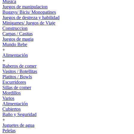
Musica
Juegos de manipulacion
Buggys/ Bicis/ Monopatines
Juegos de destreza y habilidad
Minigames/ Juegos de Viaje
Construccion
Carpas / Casitas
Juegos de magia
Mundo Bebe
+
Alimentación
+
Baberos de comer
Vasitos / Botellitas
Platitos / Bowls
Escurridores
Sillas de comer
Mordillos
Varios
Alimentación
Cubiertos
Baño y Seguridad
+
Juguetes de agua
Pelelas