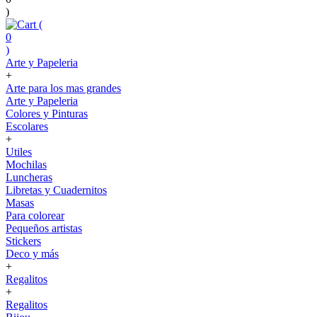
)
(
0
)
Arte y Papeleria
+
Arte para los mas grandes
Arte y Papeleria
Colores y Pinturas
Escolares
+
Utiles
Mochilas
Luncheras
Libretas y Cuadernitos
Masas
Para colorear
Pequeños artistas
Stickers
Deco y más
+
Regalitos
+
Regalitos