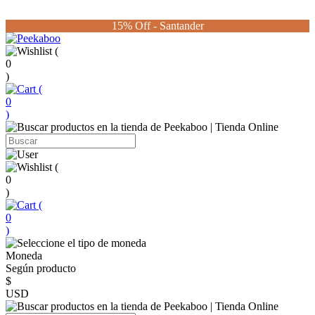
15% Off - Santander
(
0
)
(
0
)
(
0
)
(
0
)
Moneda
Según producto
$
USD