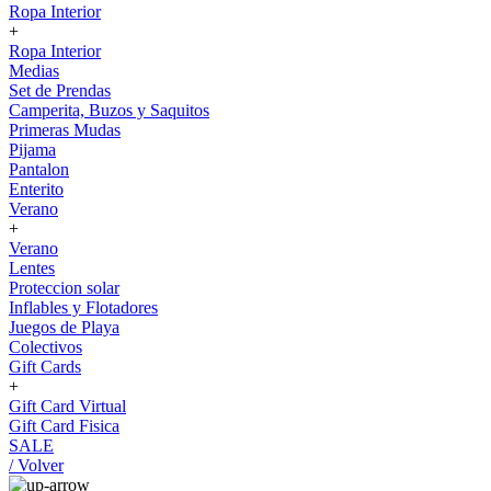
Ropa Interior
+
Ropa Interior
Medias
Set de Prendas
Camperita, Buzos y Saquitos
Primeras Mudas
Pijama
Pantalon
Enterito
Verano
+
Verano
Lentes
Proteccion solar
Inflables y Flotadores
Juegos de Playa
Colectivos
Gift Cards
+
Gift Card Virtual
Gift Card Fisica
SALE
/ Volver