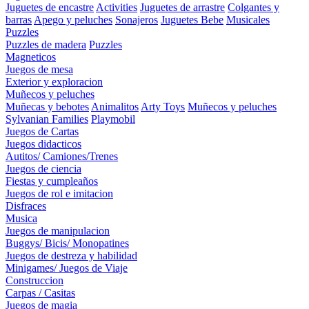
Juguetes de encastre
Activities
Juguetes de arrastre
Colgantes y
barras
Apego y peluches
Sonajeros
Juguetes Bebe
Musicales
Puzzles
Puzzles de madera
Puzzles
Magneticos
Juegos de mesa
Exterior y exploracion
Muñecos y peluches
Muñecas y bebotes
Animalitos
Arty Toys
Muñecos y peluches
Sylvanian Families
Playmobil
Juegos de Cartas
Juegos didacticos
Autitos/ Camiones/Trenes
Juegos de ciencia
Fiestas y cumpleaños
Juegos de rol e imitacion
Disfraces
Musica
Juegos de manipulacion
Buggys/ Bicis/ Monopatines
Juegos de destreza y habilidad
Minigames/ Juegos de Viaje
Construccion
Carpas / Casitas
Juegos de magia