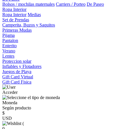
Bolsos / mochilas maternales
Carriers / Porteo
De Paseo
Ropa Interior
Ropa Interior
Medias
Set de Prendas
Camperita, Buzos y Saquitos
Primeras Mudas
Pijama
Pantalon
Enterito
Verano
Lentes
Proteccion solar
Inflables y Flotadores
Juegos de Playa
Gift Card Virtual
Gift Card Fisica
Acceder
Moneda
Según producto
$
USD
(
0