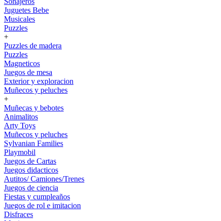
Sonajeros
Juguetes Bebe
Musicales
Puzzles
+
Puzzles de madera
Puzzles
Magneticos
Juegos de mesa
Exterior y exploracion
Muñecos y peluches
+
Muñecas y bebotes
Animalitos
Arty Toys
Muñecos y peluches
Sylvanian Families
Playmobil
Juegos de Cartas
Juegos didacticos
Autitos/ Camiones/Trenes
Juegos de ciencia
Fiestas y cumpleaños
Juegos de rol e imitacion
Disfraces