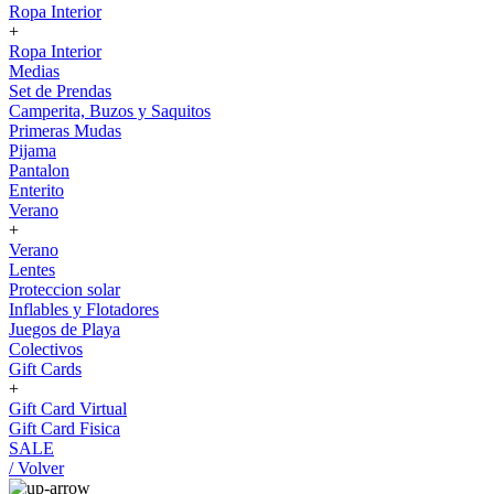
Ropa Interior
+
Ropa Interior
Medias
Set de Prendas
Camperita, Buzos y Saquitos
Primeras Mudas
Pijama
Pantalon
Enterito
Verano
+
Verano
Lentes
Proteccion solar
Inflables y Flotadores
Juegos de Playa
Colectivos
Gift Cards
+
Gift Card Virtual
Gift Card Fisica
SALE
/ Volver