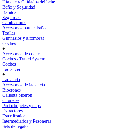
Higiene y Cuidados del bebe
Baño y Seguridad
Bañitos
Seguridad
Cambiadores
Accesorios para el baño
Toallas
Gimnasios y alfombras
Coches
+
Accesorios de coche
Coches / Travel System
Coches
Lactancia
+
Lactancia
Accesorios de lactancia
Biberones
Calienta biberon
Chupetes
Portachupetes y clips
Extractores
Esterilizador
Intermediarios y Pezoneras
Sets de regalo