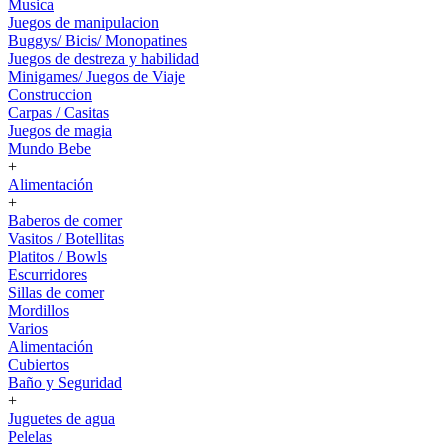
Musica
Juegos de manipulacion
Buggys/ Bicis/ Monopatines
Juegos de destreza y habilidad
Minigames/ Juegos de Viaje
Construccion
Carpas / Casitas
Juegos de magia
Mundo Bebe
+
Alimentación
+
Baberos de comer
Vasitos / Botellitas
Platitos / Bowls
Escurridores
Sillas de comer
Mordillos
Varios
Alimentación
Cubiertos
Baño y Seguridad
+
Juguetes de agua
Pelelas