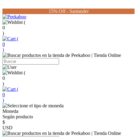
15% Off - Santander
(
0
)
(
0
)
(
0
)
(
0
)
Moneda
Según producto
$
USD