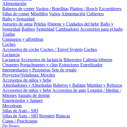
Alimentación
Baberos de comer
Vasitos / Botellitas
Platitos / Bowls
Escurridores
Sillas de comer
Mordillos
Varios
Alimentación
Cubiertos
Baño y Seguridad
Juguetes de agua
Pelelas
Higiene y Cuidados del bebe
Baño y
Seguridad
Bañitos
Seguridad
Cambiadores
Accesorios para el baño
Toallas
Gimnasios y alfombras
Coches
Accesorios de coche
Coches / Travel System
Coches
Lactancia
Lactancia
Accesorios de lactancia
Biberones
Calienta biberon
Chupetes
Portachupetes y clips
Extractores
Esterilizador
Intermediarios y Pezoneras
Sets de regalo
Proyector/Veladoras/ Moviles
Accesorios de niños y bebe
Almohadones y Almohadas
Baberos y Babitas
Mantitas y Rebozos
Accesorios de niños y bebe
Accesorios de auto
Legging / Medias /
Mitones
Saquito de dormir
Entretenedor y Jumper
Mecedoras
Sillas de Auto - SRI
Sillas de Auto - SRI
Boosters
Butacas
Cunas / Practicunas
De Paseo