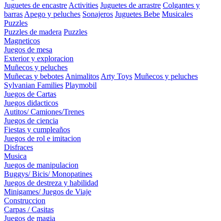
Juguetes de encastre
Activities
Juguetes de arrastre
Colgantes y
barras
Apego y peluches
Sonajeros
Juguetes Bebe
Musicales
Puzzles
Puzzles de madera
Puzzles
Magneticos
Juegos de mesa
Exterior y exploracion
Muñecos y peluches
Muñecas y bebotes
Animalitos
Arty Toys
Muñecos y peluches
Sylvanian Families
Playmobil
Juegos de Cartas
Juegos didacticos
Autitos/ Camiones/Trenes
Juegos de ciencia
Fiestas y cumpleaños
Juegos de rol e imitacion
Disfraces
Musica
Juegos de manipulacion
Buggys/ Bicis/ Monopatines
Juegos de destreza y habilidad
Minigames/ Juegos de Viaje
Construccion
Carpas / Casitas
Juegos de magia