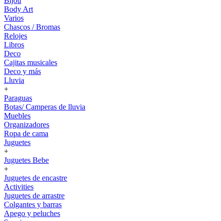
Bijou
Body Art
Varios
Chascos / Bromas
Relojes
Libros
Deco
Cajitas musicales
Deco y más
Lluvia
+
Paraguas
Botas/ Camperas de lluvia
Muebles
Organizadores
Ropa de cama
Juguetes
+
Juguetes Bebe
+
Juguetes de encastre
Activities
Juguetes de arrastre
Colgantes y barras
Apego y peluches