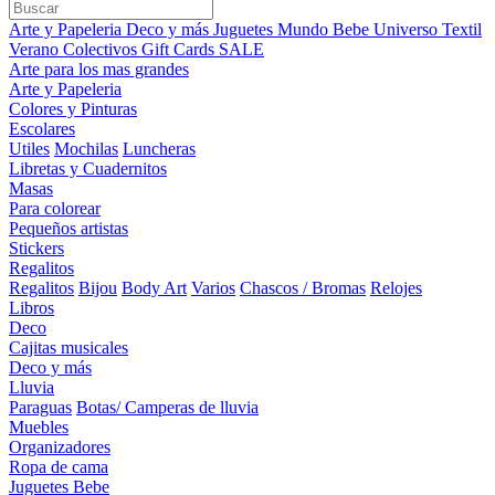
Arte y Papeleria
Deco y más
Juguetes
Mundo Bebe
Universo Textil
Verano
Colectivos
Gift Cards
SALE
Arte para los mas grandes
Arte y Papeleria
Colores y Pinturas
Escolares
Utiles
Mochilas
Luncheras
Libretas y Cuadernitos
Masas
Para colorear
Pequeños artistas
Stickers
Regalitos
Regalitos
Bijou
Body Art
Varios
Chascos / Bromas
Relojes
Libros
Deco
Cajitas musicales
Deco y más
Lluvia
Paraguas
Botas/ Camperas de lluvia
Muebles
Organizadores
Ropa de cama
Juguetes Bebe