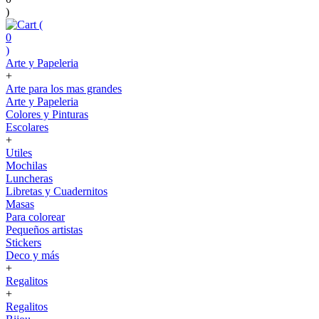
)
(
0
)
Arte y Papeleria
+
Arte para los mas grandes
Arte y Papeleria
Colores y Pinturas
Escolares
+
Utiles
Mochilas
Luncheras
Libretas y Cuadernitos
Masas
Para colorear
Pequeños artistas
Stickers
Deco y más
+
Regalitos
+
Regalitos