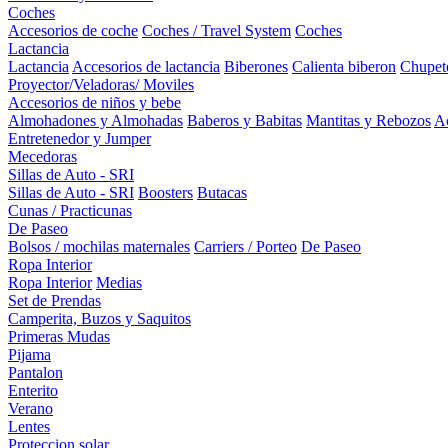
Coches
Accesorios de coche
Coches / Travel System
Coches
Lactancia
Lactancia
Accesorios de lactancia
Biberones
Calienta biberon
Chupet
Proyector/Veladoras/ Moviles
Accesorios de niños y bebe
Almohadones y Almohadas
Baberos y Babitas
Mantitas y Rebozos
Ac
Entretenedor y Jumper
Mecedoras
Sillas de Auto - SRI
Sillas de Auto - SRI
Boosters
Butacas
Cunas / Practicunas
De Paseo
Bolsos / mochilas maternales
Carriers / Porteo
De Paseo
Ropa Interior
Ropa Interior
Medias
Set de Prendas
Camperita, Buzos y Saquitos
Primeras Mudas
Pijama
Pantalon
Enterito
Verano
Lentes
Proteccion solar