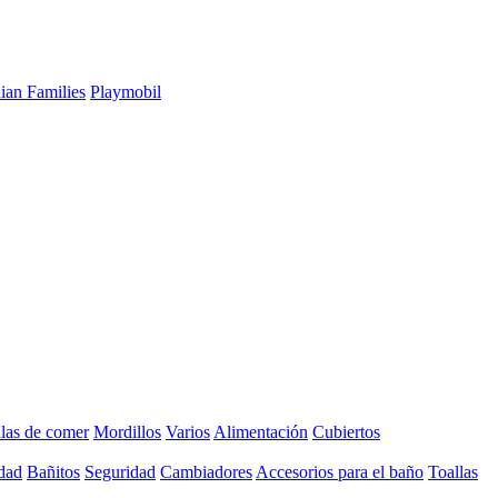
ian Families
Playmobil
llas de comer
Mordillos
Varios
Alimentación
Cubiertos
dad
Bañitos
Seguridad
Cambiadores
Accesorios para el baño
Toallas