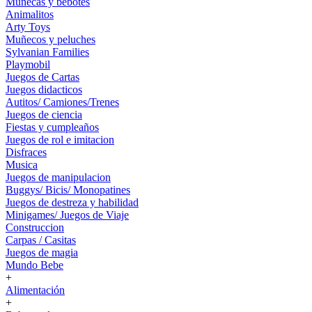
Muñecas y bebotes
Animalitos
Arty Toys
Muñecos y peluches
Sylvanian Families
Playmobil
Juegos de Cartas
Juegos didacticos
Autitos/ Camiones/Trenes
Juegos de ciencia
Fiestas y cumpleaños
Juegos de rol e imitacion
Disfraces
Musica
Juegos de manipulacion
Buggys/ Bicis/ Monopatines
Juegos de destreza y habilidad
Minigames/ Juegos de Viaje
Construccion
Carpas / Casitas
Juegos de magia
Mundo Bebe
+
Alimentación
+