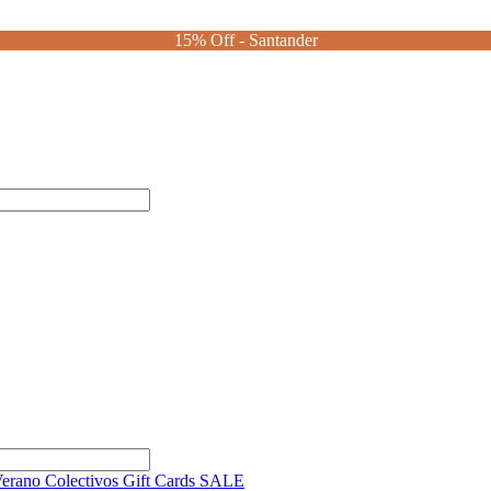
15% Off - Santander
Verano
Colectivos
Gift Cards
SALE