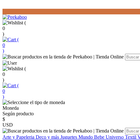
(
0
)
(
0
)
(
0
)
(
0
)
Moneda
Según producto
$
USD
Arte y Papeleria
Deco y más
Juguetes
Mundo Bebe
Universo Textil