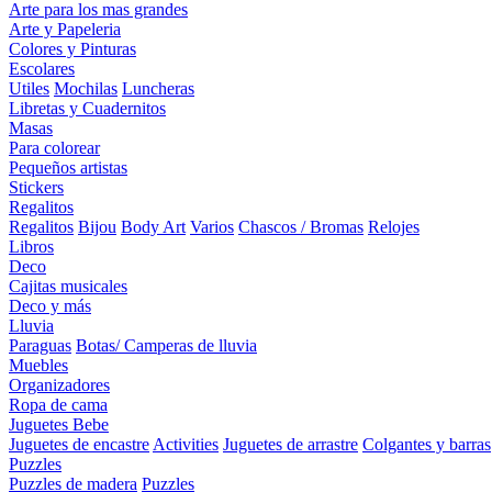
Arte para los mas grandes
Arte y Papeleria
Colores y Pinturas
Escolares
Utiles
Mochilas
Luncheras
Libretas y Cuadernitos
Masas
Para colorear
Pequeños artistas
Stickers
Regalitos
Regalitos
Bijou
Body Art
Varios
Chascos / Bromas
Relojes
Libros
Deco
Cajitas musicales
Deco y más
Lluvia
Paraguas
Botas/ Camperas de lluvia
Muebles
Organizadores
Ropa de cama
Juguetes Bebe
Juguetes de encastre
Activities
Juguetes de arrastre
Colgantes y barras
Puzzles
Puzzles de madera
Puzzles