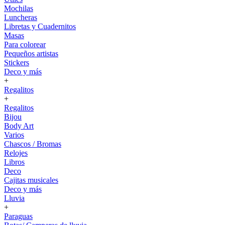
Mochilas
Luncheras
Libretas y Cuadernitos
Masas
Para colorear
Pequeños artistas
Stickers
Deco y más
+
Regalitos
+
Regalitos
Bijou
Body Art
Varios
Chascos / Bromas
Relojes
Libros
Deco
Cajitas musicales
Deco y más
Lluvia
+
Paraguas