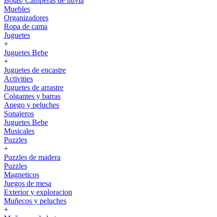
Botas/ Camperas de lluvia
Muebles
Organizadores
Ropa de cama
Juguetes
+
Juguetes Bebe
+
Juguetes de encastre
Activities
Juguetes de arrastre
Colgantes y barras
Apego y peluches
Sonajeros
Juguetes Bebe
Musicales
Puzzles
+
Puzzles de madera
Puzzles
Magneticos
Juegos de mesa
Exterior y exploracion
Muñecos y peluches
+