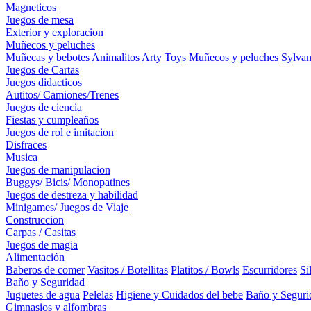
Magneticos
Juegos de mesa
Exterior y exploracion
Muñecos y peluches
Muñecas y bebotes
Animalitos
Arty Toys
Muñecos y peluches
Sylvan
Juegos de Cartas
Juegos didacticos
Autitos/ Camiones/Trenes
Juegos de ciencia
Fiestas y cumpleaños
Juegos de rol e imitacion
Disfraces
Musica
Juegos de manipulacion
Buggys/ Bicis/ Monopatines
Juegos de destreza y habilidad
Minigames/ Juegos de Viaje
Construccion
Carpas / Casitas
Juegos de magia
Alimentación
Baberos de comer
Vasitos / Botellitas
Platitos / Bowls
Escurridores
Si
Baño y Seguridad
Juguetes de agua
Pelelas
Higiene y Cuidados del bebe
Baño y Seguri
Gimnasios y alfombras