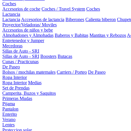
Coches
Accesorios de coche
Coches / Travel System
Coches
Lactancia
Lactancia
Accesorios de lactancia
Biberones
Calienta biberon
Chupet
Proyector/Veladoras/ Moviles
Accesorios de niños y bebe
Almohadones y Almohadas
Baberos y Babitas
Mantitas y Rebozos
Ac
Entretenedor y Jumper
Mecedoras
Sillas de Auto - SRI
Sillas de Auto - SRI
Boosters
Butacas
Cunas / Practicunas
De Paseo
Bolsos / mochilas maternales
Carriers / Porteo
De Paseo
Ropa Interior
Ropa Interior
Medias
Set de Prendas
Camperita, Buzos y Saquitos
Primeras Mudas
Pijama
Pantalon
Enterito
Verano
Lentes
Proteccion solar