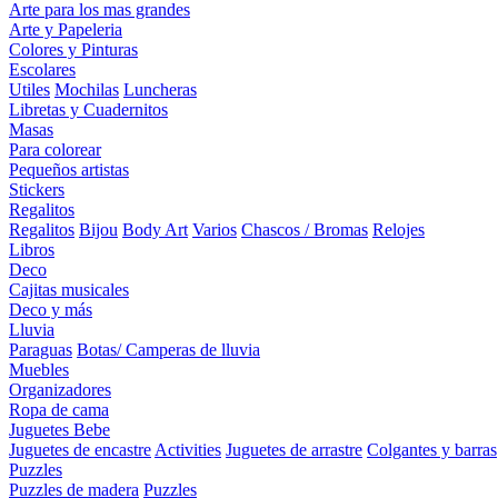
Arte para los mas grandes
Arte y Papeleria
Colores y Pinturas
Escolares
Utiles
Mochilas
Luncheras
Libretas y Cuadernitos
Masas
Para colorear
Pequeños artistas
Stickers
Regalitos
Regalitos
Bijou
Body Art
Varios
Chascos / Bromas
Relojes
Libros
Deco
Cajitas musicales
Deco y más
Lluvia
Paraguas
Botas/ Camperas de lluvia
Muebles
Organizadores
Ropa de cama
Juguetes Bebe
Juguetes de encastre
Activities
Juguetes de arrastre
Colgantes y barras
Puzzles
Puzzles de madera
Puzzles