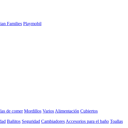
ian Families
Playmobil
llas de comer
Mordillos
Varios
Alimentación
Cubiertos
dad
Bañitos
Seguridad
Cambiadores
Accesorios para el baño
Toallas