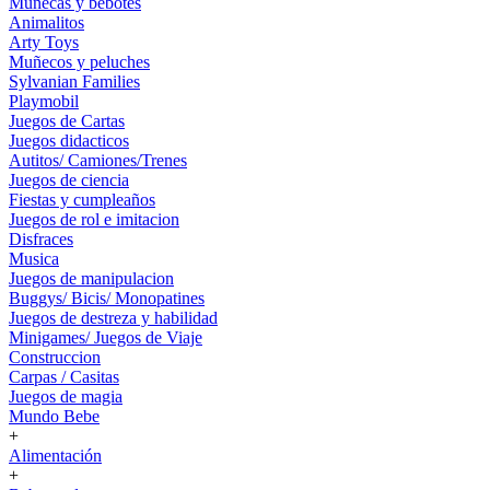
Muñecas y bebotes
Animalitos
Arty Toys
Muñecos y peluches
Sylvanian Families
Playmobil
Juegos de Cartas
Juegos didacticos
Autitos/ Camiones/Trenes
Juegos de ciencia
Fiestas y cumpleaños
Juegos de rol e imitacion
Disfraces
Musica
Juegos de manipulacion
Buggys/ Bicis/ Monopatines
Juegos de destreza y habilidad
Minigames/ Juegos de Viaje
Construccion
Carpas / Casitas
Juegos de magia
Mundo Bebe
+
Alimentación
+