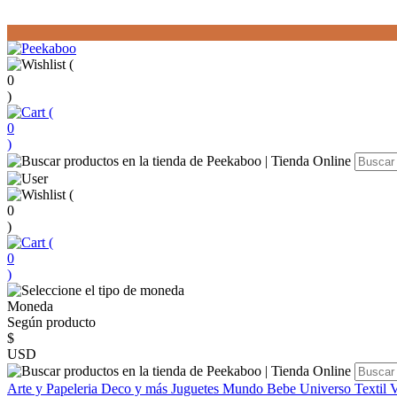
(
0
)
(
0
)
(
0
)
(
0
)
Moneda
Según producto
$
USD
Arte y Papeleria
Deco y más
Juguetes
Mundo Bebe
Universo Textil