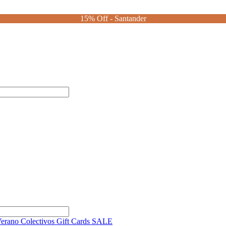
15% Off - Santander
Verano
Colectivos
Gift Cards
SALE