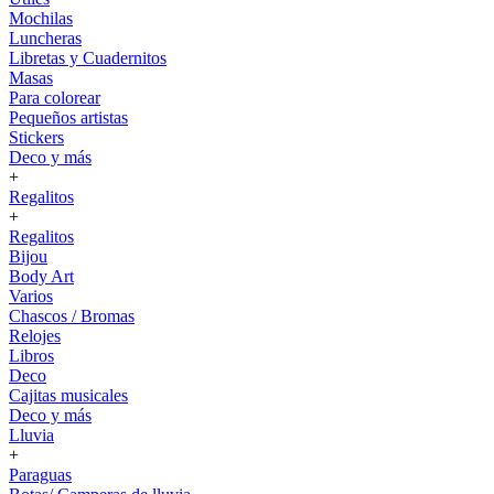
Mochilas
Luncheras
Libretas y Cuadernitos
Masas
Para colorear
Pequeños artistas
Stickers
Deco y más
+
Regalitos
+
Regalitos
Bijou
Body Art
Varios
Chascos / Bromas
Relojes
Libros
Deco
Cajitas musicales
Deco y más
Lluvia
+
Paraguas