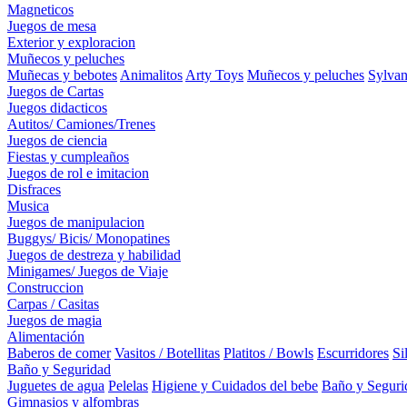
Magneticos
Juegos de mesa
Exterior y exploracion
Muñecos y peluches
Muñecas y bebotes
Animalitos
Arty Toys
Muñecos y peluches
Sylvan
Juegos de Cartas
Juegos didacticos
Autitos/ Camiones/Trenes
Juegos de ciencia
Fiestas y cumpleaños
Juegos de rol e imitacion
Disfraces
Musica
Juegos de manipulacion
Buggys/ Bicis/ Monopatines
Juegos de destreza y habilidad
Minigames/ Juegos de Viaje
Construccion
Carpas / Casitas
Juegos de magia
Alimentación
Baberos de comer
Vasitos / Botellitas
Platitos / Bowls
Escurridores
Si
Baño y Seguridad
Juguetes de agua
Pelelas
Higiene y Cuidados del bebe
Baño y Seguri
Gimnasios y alfombras