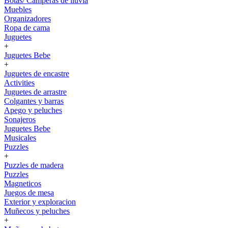
Botas/ Camperas de lluvia
Muebles
Organizadores
Ropa de cama
Juguetes
+
Juguetes Bebe
+
Juguetes de encastre
Activities
Juguetes de arrastre
Colgantes y barras
Apego y peluches
Sonajeros
Juguetes Bebe
Musicales
Puzzles
+
Puzzles de madera
Puzzles
Magneticos
Juegos de mesa
Exterior y exploracion
Muñecos y peluches
+