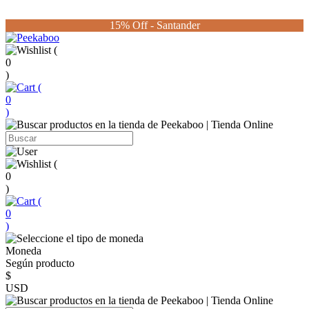
15% Off - Santander
(
0
)
(
0
)
(
0
)
(
0
)
Moneda
Según producto
$
USD