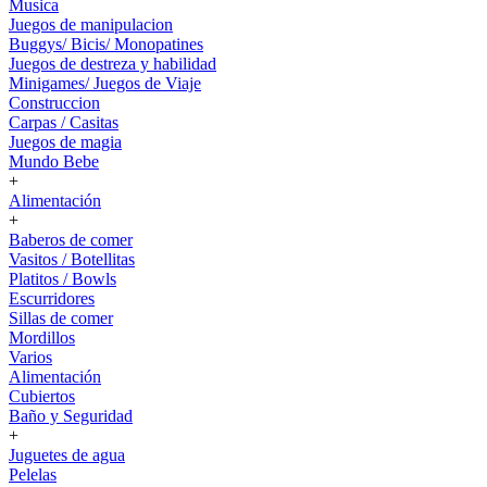
Musica
Juegos de manipulacion
Buggys/ Bicis/ Monopatines
Juegos de destreza y habilidad
Minigames/ Juegos de Viaje
Construccion
Carpas / Casitas
Juegos de magia
Mundo Bebe
+
Alimentación
+
Baberos de comer
Vasitos / Botellitas
Platitos / Bowls
Escurridores
Sillas de comer
Mordillos
Varios
Alimentación
Cubiertos
Baño y Seguridad
+
Juguetes de agua
Pelelas