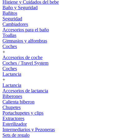
Higiene y Cuidados del bebe
Baño y Seguridad
Bañitos
Seguridad
Cambiadores
Accesorios para el baño
Toallas
Gimnasios y alfombras
Coches
+
Accesorios de coche
Coches / Travel System
Coches
Lactancia
+
Lactancia
Accesorios de lactancia
Biberones
Calienta biberon
Chupetes
Portachupetes y clips
Extractores
Esterilizador
Intermediarios y Pezoneras
Sets de regalo