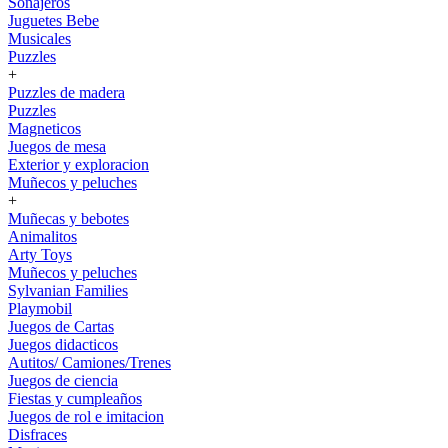
Sonajeros
Juguetes Bebe
Musicales
Puzzles
+
Puzzles de madera
Puzzles
Magneticos
Juegos de mesa
Exterior y exploracion
Muñecos y peluches
+
Muñecas y bebotes
Animalitos
Arty Toys
Muñecos y peluches
Sylvanian Families
Playmobil
Juegos de Cartas
Juegos didacticos
Autitos/ Camiones/Trenes
Juegos de ciencia
Fiestas y cumpleaños
Juegos de rol e imitacion
Disfraces