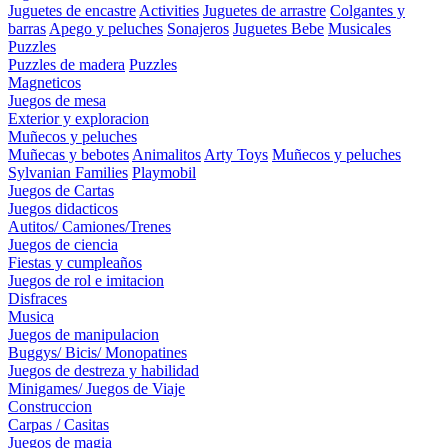
Juguetes de encastre
Activities
Juguetes de arrastre
Colgantes y
barras
Apego y peluches
Sonajeros
Juguetes Bebe
Musicales
Puzzles
Puzzles de madera
Puzzles
Magneticos
Juegos de mesa
Exterior y exploracion
Muñecos y peluches
Muñecas y bebotes
Animalitos
Arty Toys
Muñecos y peluches
Sylvanian Families
Playmobil
Juegos de Cartas
Juegos didacticos
Autitos/ Camiones/Trenes
Juegos de ciencia
Fiestas y cumpleaños
Juegos de rol e imitacion
Disfraces
Musica
Juegos de manipulacion
Buggys/ Bicis/ Monopatines
Juegos de destreza y habilidad
Minigames/ Juegos de Viaje
Construccion
Carpas / Casitas
Juegos de magia