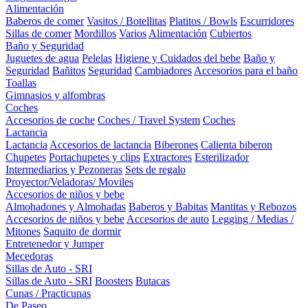
Alimentación
Baberos de comer
Vasitos / Botellitas
Platitos / Bowls
Escurridores
Sillas de comer
Mordillos
Varios
Alimentación
Cubiertos
Baño y Seguridad
Juguetes de agua
Pelelas
Higiene y Cuidados del bebe
Baño y
Seguridad
Bañitos
Seguridad
Cambiadores
Accesorios para el baño
Toallas
Gimnasios y alfombras
Coches
Accesorios de coche
Coches / Travel System
Coches
Lactancia
Lactancia
Accesorios de lactancia
Biberones
Calienta biberon
Chupetes
Portachupetes y clips
Extractores
Esterilizador
Intermediarios y Pezoneras
Sets de regalo
Proyector/Veladoras/ Moviles
Accesorios de niños y bebe
Almohadones y Almohadas
Baberos y Babitas
Mantitas y Rebozos
Accesorios de niños y bebe
Accesorios de auto
Legging / Medias /
Mitones
Saquito de dormir
Entretenedor y Jumper
Mecedoras
Sillas de Auto - SRI
Sillas de Auto - SRI
Boosters
Butacas
Cunas / Practicunas
De Paseo