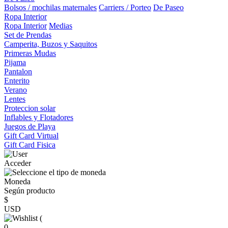
Bolsos / mochilas maternales
Carriers / Porteo
De Paseo
Ropa Interior
Ropa Interior
Medias
Set de Prendas
Camperita, Buzos y Saquitos
Primeras Mudas
Pijama
Pantalon
Enterito
Verano
Lentes
Proteccion solar
Inflables y Flotadores
Juegos de Playa
Gift Card Virtual
Gift Card Fisica
Acceder
Moneda
Según producto
$
USD
(
0