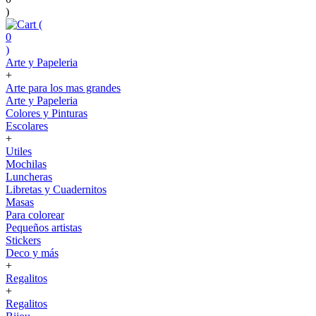
)
(
0
)
Arte y Papeleria
+
Arte para los mas grandes
Arte y Papeleria
Colores y Pinturas
Escolares
+
Utiles
Mochilas
Luncheras
Libretas y Cuadernitos
Masas
Para colorear
Pequeños artistas
Stickers
Deco y más
+
Regalitos
+
Regalitos