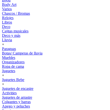
Bijou
Body Art
Varios
Chascos / Bromas
Relojes
Libros
Deco
Cajitas musicales
Deco y más
Lluvia
+
Paraguas
Botas/ Camperas de lluvia
Muebles
Organizadores
Ropa de cama
Juguetes
+
Juguetes Bebe
+
Juguetes de encastre
Activities
Juguetes de arrastre
Colgantes y barras
Apego y peluches