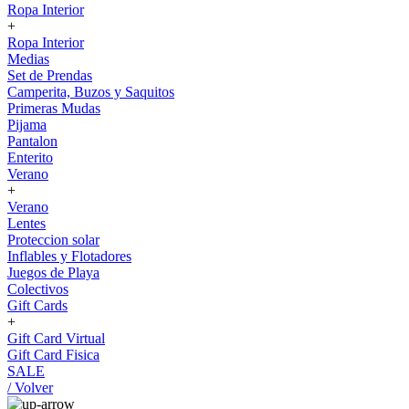
Ropa Interior
+
Ropa Interior
Medias
Set de Prendas
Camperita, Buzos y Saquitos
Primeras Mudas
Pijama
Pantalon
Enterito
Verano
+
Verano
Lentes
Proteccion solar
Inflables y Flotadores
Juegos de Playa
Colectivos
Gift Cards
+
Gift Card Virtual
Gift Card Fisica
SALE
/ Volver