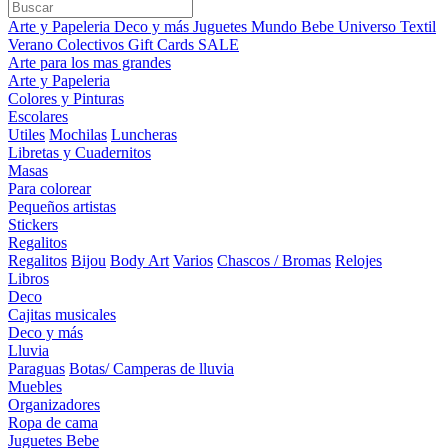
Arte y Papeleria
Deco y más
Juguetes
Mundo Bebe
Universo Textil
Verano
Colectivos
Gift Cards
SALE
Arte para los mas grandes
Arte y Papeleria
Colores y Pinturas
Escolares
Utiles
Mochilas
Luncheras
Libretas y Cuadernitos
Masas
Para colorear
Pequeños artistas
Stickers
Regalitos
Regalitos
Bijou
Body Art
Varios
Chascos / Bromas
Relojes
Libros
Deco
Cajitas musicales
Deco y más
Lluvia
Paraguas
Botas/ Camperas de lluvia
Muebles
Organizadores
Ropa de cama
Juguetes Bebe