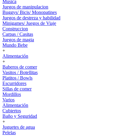
Musica
Juegos de manipulacion
Buggys/ Bicis/ Monopatines
Juegos de destreza y habilidad
Minigames/ Juegos de Viaje
Construccion
Carpas / Casitas
Juegos de magia
Mundo Bebe
+
Alimentación
+
Baberos de comer
Vasitos / Botellitas
Platitos / Bowls
Escurridores
Sillas de comer
Mordillos
Varios
Alimentación
Cubiertos
Baño y Seguridad
+
Juguetes de agua
Pelelas