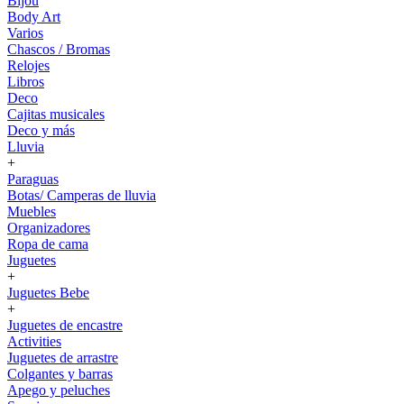
Bijou
Body Art
Varios
Chascos / Bromas
Relojes
Libros
Deco
Cajitas musicales
Deco y más
Lluvia
+
Paraguas
Botas/ Camperas de lluvia
Muebles
Organizadores
Ropa de cama
Juguetes
+
Juguetes Bebe
+
Juguetes de encastre
Activities
Juguetes de arrastre
Colgantes y barras
Apego y peluches