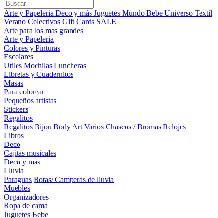
Arte y Papeleria
Deco y más
Juguetes
Mundo Bebe
Universo Textil
Verano
Colectivos
Gift Cards
SALE
Arte para los mas grandes
Arte y Papeleria
Colores y Pinturas
Escolares
Utiles
Mochilas
Luncheras
Libretas y Cuadernitos
Masas
Para colorear
Pequeños artistas
Stickers
Regalitos
Regalitos
Bijou
Body Art
Varios
Chascos / Bromas
Relojes
Libros
Deco
Cajitas musicales
Deco y más
Lluvia
Paraguas
Botas/ Camperas de lluvia
Muebles
Organizadores
Ropa de cama
Juguetes Bebe