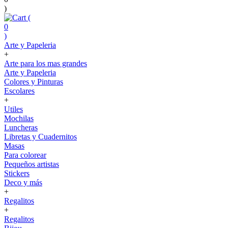
)
(
0
)
Arte y Papeleria
+
Arte para los mas grandes
Arte y Papeleria
Colores y Pinturas
Escolares
+
Utiles
Mochilas
Luncheras
Libretas y Cuadernitos
Masas
Para colorear
Pequeños artistas
Stickers
Deco y más
+
Regalitos
+
Regalitos