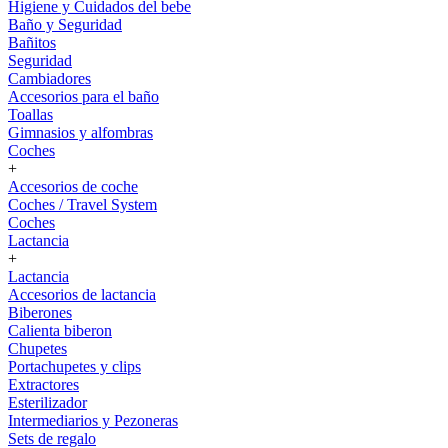
Higiene y Cuidados del bebe
Baño y Seguridad
Bañitos
Seguridad
Cambiadores
Accesorios para el baño
Toallas
Gimnasios y alfombras
Coches
+
Accesorios de coche
Coches / Travel System
Coches
Lactancia
+
Lactancia
Accesorios de lactancia
Biberones
Calienta biberon
Chupetes
Portachupetes y clips
Extractores
Esterilizador
Intermediarios y Pezoneras
Sets de regalo