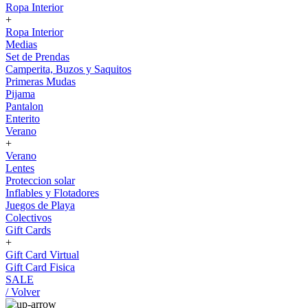
Ropa Interior
+
Ropa Interior
Medias
Set de Prendas
Camperita, Buzos y Saquitos
Primeras Mudas
Pijama
Pantalon
Enterito
Verano
+
Verano
Lentes
Proteccion solar
Inflables y Flotadores
Juegos de Playa
Colectivos
Gift Cards
+
Gift Card Virtual
Gift Card Fisica
SALE
/ Volver