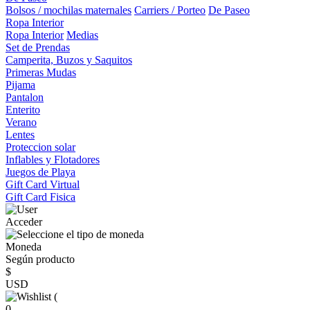
Bolsos / mochilas maternales
Carriers / Porteo
De Paseo
Ropa Interior
Ropa Interior
Medias
Set de Prendas
Camperita, Buzos y Saquitos
Primeras Mudas
Pijama
Pantalon
Enterito
Verano
Lentes
Proteccion solar
Inflables y Flotadores
Juegos de Playa
Gift Card Virtual
Gift Card Fisica
Acceder
Moneda
Según producto
$
USD
(
0