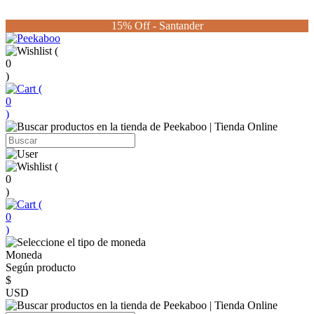
15% Off - Santander
(
0
)
(
0
)
(
0
)
(
0
)
Moneda
Según producto
$
USD