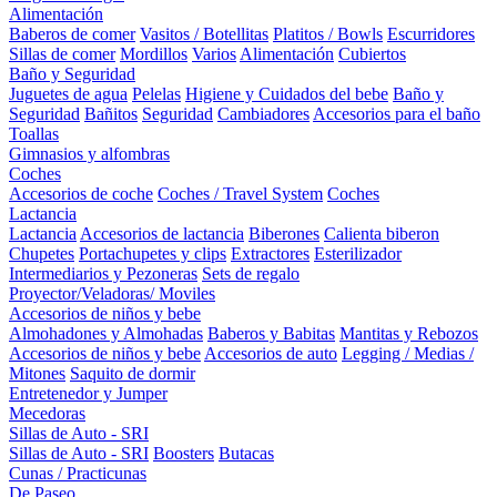
Alimentación
Baberos de comer
Vasitos / Botellitas
Platitos / Bowls
Escurridores
Sillas de comer
Mordillos
Varios
Alimentación
Cubiertos
Baño y Seguridad
Juguetes de agua
Pelelas
Higiene y Cuidados del bebe
Baño y
Seguridad
Bañitos
Seguridad
Cambiadores
Accesorios para el baño
Toallas
Gimnasios y alfombras
Coches
Accesorios de coche
Coches / Travel System
Coches
Lactancia
Lactancia
Accesorios de lactancia
Biberones
Calienta biberon
Chupetes
Portachupetes y clips
Extractores
Esterilizador
Intermediarios y Pezoneras
Sets de regalo
Proyector/Veladoras/ Moviles
Accesorios de niños y bebe
Almohadones y Almohadas
Baberos y Babitas
Mantitas y Rebozos
Accesorios de niños y bebe
Accesorios de auto
Legging / Medias /
Mitones
Saquito de dormir
Entretenedor y Jumper
Mecedoras
Sillas de Auto - SRI
Sillas de Auto - SRI
Boosters
Butacas
Cunas / Practicunas
De Paseo