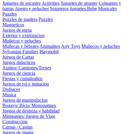
Juguetes de encastre
Activities
Juguetes de arrastre
Colgantes y
barras
Apego y peluches
Sonajeros
Juguetes Bebe
Musicales
Puzzles
Puzzles de madera
Puzzles
Magneticos
Juegos de mesa
Exterior y exploracion
Muñecos y peluches
Muñecas y bebotes
Animalitos
Arty Toys
Muñecos y peluches
Sylvanian Families
Playmobil
Juegos de Cartas
Juegos didacticos
Autitos/ Camiones/Trenes
Juegos de ciencia
Fiestas y cumpleaños
Juegos de rol e imitacion
Disfraces
Musica
Juegos de manipulacion
Buggys/ Bicis/ Monopatines
Juegos de destreza y habilidad
Minigames/ Juegos de Viaje
Construccion
Carpas / Casitas
Juegos de magia