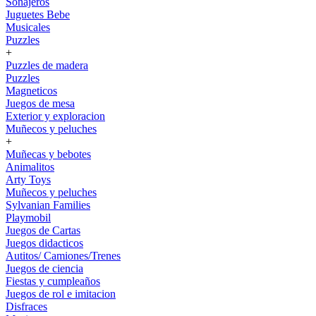
Sonajeros
Juguetes Bebe
Musicales
Puzzles
+
Puzzles de madera
Puzzles
Magneticos
Juegos de mesa
Exterior y exploracion
Muñecos y peluches
+
Muñecas y bebotes
Animalitos
Arty Toys
Muñecos y peluches
Sylvanian Families
Playmobil
Juegos de Cartas
Juegos didacticos
Autitos/ Camiones/Trenes
Juegos de ciencia
Fiestas y cumpleaños
Juegos de rol e imitacion
Disfraces