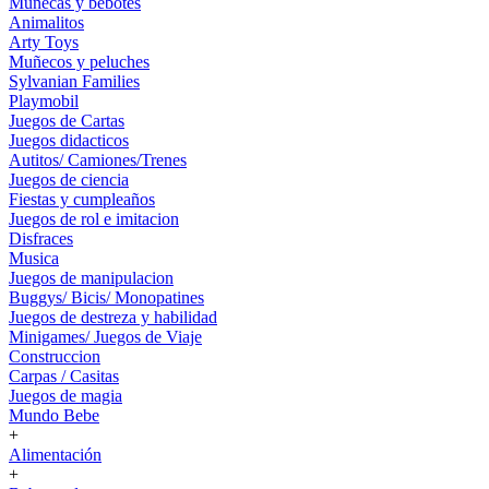
Muñecas y bebotes
Animalitos
Arty Toys
Muñecos y peluches
Sylvanian Families
Playmobil
Juegos de Cartas
Juegos didacticos
Autitos/ Camiones/Trenes
Juegos de ciencia
Fiestas y cumpleaños
Juegos de rol e imitacion
Disfraces
Musica
Juegos de manipulacion
Buggys/ Bicis/ Monopatines
Juegos de destreza y habilidad
Minigames/ Juegos de Viaje
Construccion
Carpas / Casitas
Juegos de magia
Mundo Bebe
+
Alimentación
+