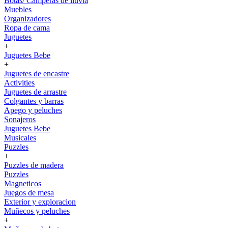
Botas/ Camperas de lluvia
Muebles
Organizadores
Ropa de cama
Juguetes
+
Juguetes Bebe
+
Juguetes de encastre
Activities
Juguetes de arrastre
Colgantes y barras
Apego y peluches
Sonajeros
Juguetes Bebe
Musicales
Puzzles
+
Puzzles de madera
Puzzles
Magneticos
Juegos de mesa
Exterior y exploracion
Muñecos y peluches
+