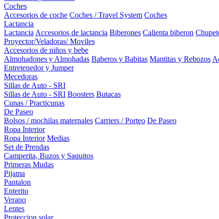
Coches
Accesorios de coche
Coches / Travel System
Coches
Lactancia
Lactancia
Accesorios de lactancia
Biberones
Calienta biberon
Chupet
Proyector/Veladoras/ Moviles
Accesorios de niños y bebe
Almohadones y Almohadas
Baberos y Babitas
Mantitas y Rebozos
Ac
Entretenedor y Jumper
Mecedoras
Sillas de Auto - SRI
Sillas de Auto - SRI
Boosters
Butacas
Cunas / Practicunas
De Paseo
Bolsos / mochilas maternales
Carriers / Porteo
De Paseo
Ropa Interior
Ropa Interior
Medias
Set de Prendas
Camperita, Buzos y Saquitos
Primeras Mudas
Pijama
Pantalon
Enterito
Verano
Lentes
Proteccion solar