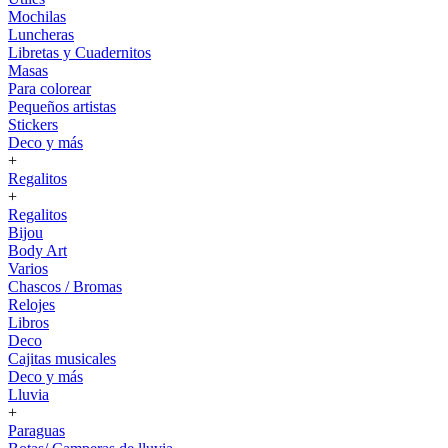
Mochilas
Luncheras
Libretas y Cuadernitos
Masas
Para colorear
Pequeños artistas
Stickers
Deco y más
+
Regalitos
+
Regalitos
Bijou
Body Art
Varios
Chascos / Bromas
Relojes
Libros
Deco
Cajitas musicales
Deco y más
Lluvia
+
Paraguas