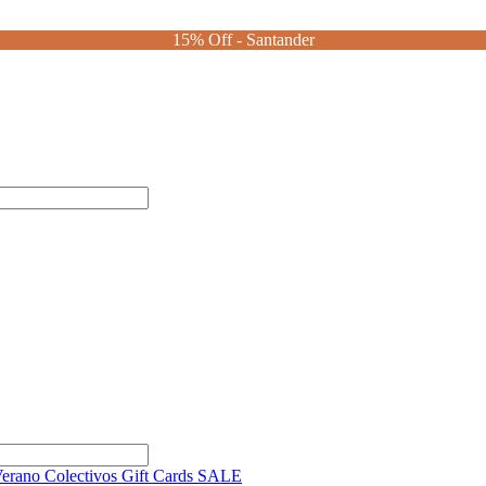
15% Off - Santander
Verano
Colectivos
Gift Cards
SALE