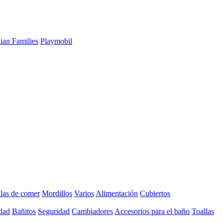
ian Families
Playmobil
llas de comer
Mordillos
Varios
Alimentación
Cubiertos
dad
Bañitos
Seguridad
Cambiadores
Accesorios para el baño
Toallas