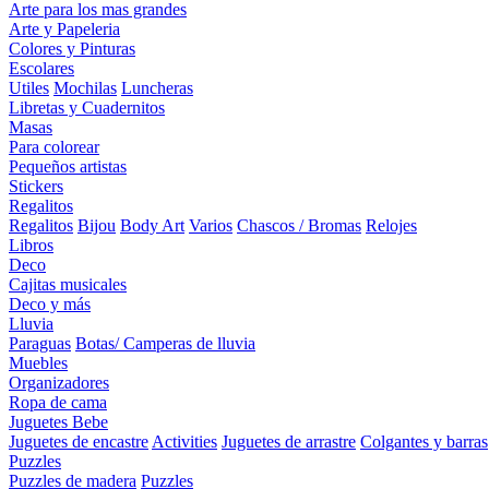
Arte para los mas grandes
Arte y Papeleria
Colores y Pinturas
Escolares
Utiles
Mochilas
Luncheras
Libretas y Cuadernitos
Masas
Para colorear
Pequeños artistas
Stickers
Regalitos
Regalitos
Bijou
Body Art
Varios
Chascos / Bromas
Relojes
Libros
Deco
Cajitas musicales
Deco y más
Lluvia
Paraguas
Botas/ Camperas de lluvia
Muebles
Organizadores
Ropa de cama
Juguetes Bebe
Juguetes de encastre
Activities
Juguetes de arrastre
Colgantes y barras
Puzzles
Puzzles de madera
Puzzles