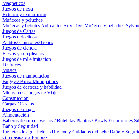
Magneticos
Juegos de mesa
Exterior y exploracion
Muñecos y peluches
Muñecas y bebotes
Animalitos
Arty Toys
Muñecos y peluches
Sylvan
Juegos de Cartas
Juegos didacticos
Autitos/ Camiones/Trenes
Juegos de ciencia
Fiestas y cumpleaños
Juegos de rol e imitacion
Disfraces
Musica
Juegos de manipulacion
Buggys/ Bicis/ Monopatines
Juegos de destreza y habilidad
Minigames/ Juegos de Viaje
Construccion
Carpas / Casitas
Juegos de magia
Alimentación
Baberos de comer
Vasitos / Botellitas
Platitos / Bowls
Escurridores
Si
Baño y Seguridad
Juguetes de agua
Pelelas
Higiene y Cuidados del bebe
Baño y Seguri
Gimnasios y alfombras