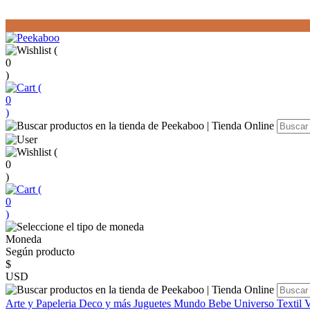
(
0
)
(
0
)
(
0
)
(
0
)
Moneda
Según producto
$
USD
Arte y Papeleria
Deco y más
Juguetes
Mundo Bebe
Universo Textil