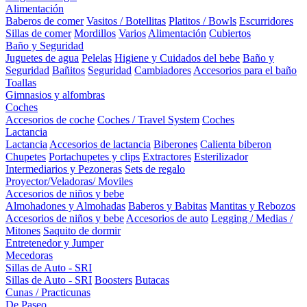
Alimentación
Baberos de comer
Vasitos / Botellitas
Platitos / Bowls
Escurridores
Sillas de comer
Mordillos
Varios
Alimentación
Cubiertos
Baño y Seguridad
Juguetes de agua
Pelelas
Higiene y Cuidados del bebe
Baño y
Seguridad
Bañitos
Seguridad
Cambiadores
Accesorios para el baño
Toallas
Gimnasios y alfombras
Coches
Accesorios de coche
Coches / Travel System
Coches
Lactancia
Lactancia
Accesorios de lactancia
Biberones
Calienta biberon
Chupetes
Portachupetes y clips
Extractores
Esterilizador
Intermediarios y Pezoneras
Sets de regalo
Proyector/Veladoras/ Moviles
Accesorios de niños y bebe
Almohadones y Almohadas
Baberos y Babitas
Mantitas y Rebozos
Accesorios de niños y bebe
Accesorios de auto
Legging / Medias /
Mitones
Saquito de dormir
Entretenedor y Jumper
Mecedoras
Sillas de Auto - SRI
Sillas de Auto - SRI
Boosters
Butacas
Cunas / Practicunas
De Paseo