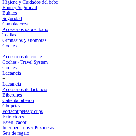
Higiene y Cuidados del bebe
Baño y Seguridad
Bañitos
Seguridad
Cambiadores
Accesorios para el baño
Toallas
Gimnasios y alfombras
Coches
+
Accesorios de coche
Coches / Travel System
Coches
Lactancia
+
Lactancia
Accesorios de lactancia
Biberones
Calienta biberon
Chupetes
Portachupetes y clips
Extractores
Esterilizador
Intermediarios y Pezoneras
Sets de regalo