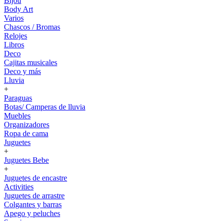
Bijou
Body Art
Varios
Chascos / Bromas
Relojes
Libros
Deco
Cajitas musicales
Deco y más
Lluvia
+
Paraguas
Botas/ Camperas de lluvia
Muebles
Organizadores
Ropa de cama
Juguetes
+
Juguetes Bebe
+
Juguetes de encastre
Activities
Juguetes de arrastre
Colgantes y barras
Apego y peluches