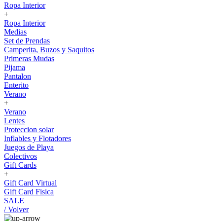
Ropa Interior
+
Ropa Interior
Medias
Set de Prendas
Camperita, Buzos y Saquitos
Primeras Mudas
Pijama
Pantalon
Enterito
Verano
+
Verano
Lentes
Proteccion solar
Inflables y Flotadores
Juegos de Playa
Colectivos
Gift Cards
+
Gift Card Virtual
Gift Card Fisica
SALE
/ Volver