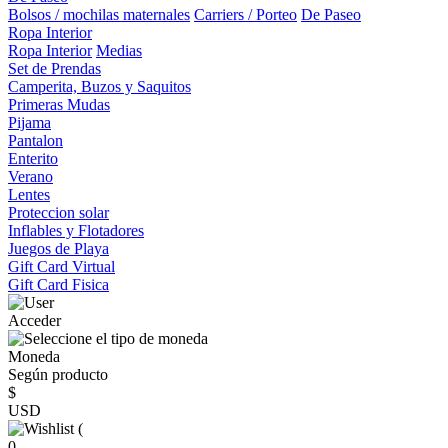
Bolsos / mochilas maternales
Carriers / Porteo
De Paseo
Ropa Interior
Ropa Interior
Medias
Set de Prendas
Camperita, Buzos y Saquitos
Primeras Mudas
Pijama
Pantalon
Enterito
Verano
Lentes
Proteccion solar
Inflables y Flotadores
Juegos de Playa
Gift Card Virtual
Gift Card Fisica
Acceder
Moneda
Según producto
$
USD
(
0