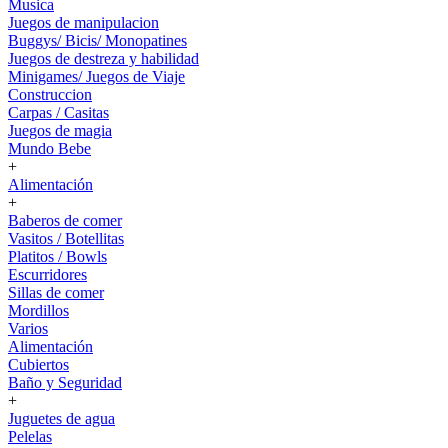
Musica
Juegos de manipulacion
Buggys/ Bicis/ Monopatines
Juegos de destreza y habilidad
Minigames/ Juegos de Viaje
Construccion
Carpas / Casitas
Juegos de magia
Mundo Bebe
+
Alimentación
+
Baberos de comer
Vasitos / Botellitas
Platitos / Bowls
Escurridores
Sillas de comer
Mordillos
Varios
Alimentación
Cubiertos
Baño y Seguridad
+
Juguetes de agua
Pelelas