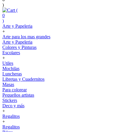
)
(
0
)
Arte y Papeleria
+
Arte para los mas grandes
Arte y Papeleria
Colores y Pinturas
Escolares
+
Utiles
Mochilas
Luncheras
Libretas y Cuadernitos
Masas
Para colorear
Pequeños artistas
Stickers
Deco y más
+
Regalitos
+
Regalitos