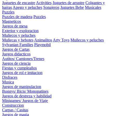
Juguetes de encastre
Activities
Juguetes de arrastre
Colgantes y
barras
Apego y peluches
Sonajeros
Juguetes Bebe
Musicales
Puzzles
Puzzles de madera
Puzzles
Magneticos
Juegos de mesa
Exterior y exploracion
Muñecos y peluches
Muñecas y bebotes
Animalitos
Arty Toys
Muñecos y peluches
Sylvanian Families
Playmobil
Juegos de Cartas
Juegos didacticos
Autitos/ Camiones/Trenes
Juegos de ciencia
Fiestas y cumpleaños
Juegos de rol e imitacion
Disfraces
Musica
Juegos de manipulacion
Buggys/ Bicis/ Monopatines
Juegos de destreza y habilidad
Minigames/ Juegos de Viaje
Construccion
Carpas / Casitas
Juegos de magia