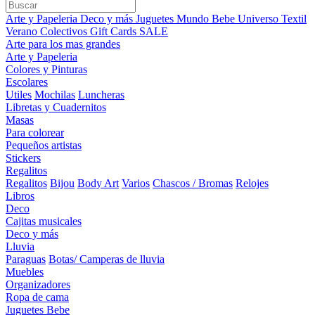
Arte y Papeleria
Deco y más
Juguetes
Mundo Bebe
Universo Textil
Verano
Colectivos
Gift Cards
SALE
Arte para los mas grandes
Arte y Papeleria
Colores y Pinturas
Escolares
Utiles
Mochilas
Luncheras
Libretas y Cuadernitos
Masas
Para colorear
Pequeños artistas
Stickers
Regalitos
Regalitos
Bijou
Body Art
Varios
Chascos / Bromas
Relojes
Libros
Deco
Cajitas musicales
Deco y más
Lluvia
Paraguas
Botas/ Camperas de lluvia
Muebles
Organizadores
Ropa de cama
Juguetes Bebe