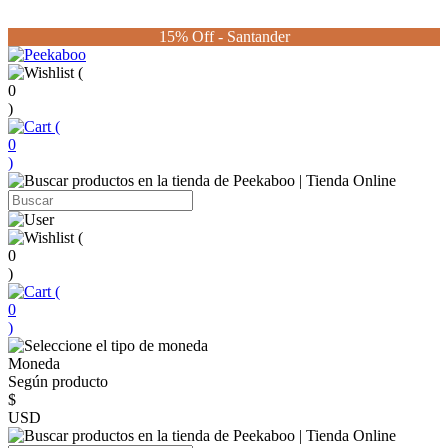
15% Off - Santander
(
0
)
(
0
)
(
0
)
(
0
)
Moneda
Según producto
$
USD