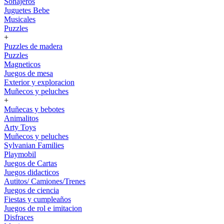
Sonajeros
Juguetes Bebe
Musicales
Puzzles
+
Puzzles de madera
Puzzles
Magneticos
Juegos de mesa
Exterior y exploracion
Muñecos y peluches
+
Muñecas y bebotes
Animalitos
Arty Toys
Muñecos y peluches
Sylvanian Families
Playmobil
Juegos de Cartas
Juegos didacticos
Autitos/ Camiones/Trenes
Juegos de ciencia
Fiestas y cumpleaños
Juegos de rol e imitacion
Disfraces