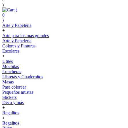
)
(
0
)
Arte y Papeleria
+
Arte para los mas grandes
Arte y Papeleria
Colores y Pinturas
Escolares
+
Utiles
Mochilas
Luncheras
Libretas y Cuadernitos
Masas
Para colorear
Pequeños artistas
Stickers
Deco y más
+
Regalitos
+
Regalitos