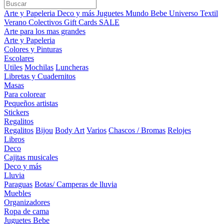
Arte y Papeleria
Deco y más
Juguetes
Mundo Bebe
Universo Textil
Verano
Colectivos
Gift Cards
SALE
Arte para los mas grandes
Arte y Papeleria
Colores y Pinturas
Escolares
Utiles
Mochilas
Luncheras
Libretas y Cuadernitos
Masas
Para colorear
Pequeños artistas
Stickers
Regalitos
Regalitos
Bijou
Body Art
Varios
Chascos / Bromas
Relojes
Libros
Deco
Cajitas musicales
Deco y más
Lluvia
Paraguas
Botas/ Camperas de lluvia
Muebles
Organizadores
Ropa de cama
Juguetes Bebe