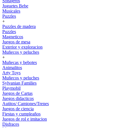
Sonajeros
Juguetes Bebe
Musicales
Puzzles
+
Puzzles de madera
Puzzles
Magneticos
Juegos de mesa
Exterior y exploracion
Muñecos y peluches
+
Muñecas y bebotes
Animalitos
Arty Toys
Muñecos y peluches
Sylvanian Families
Playmobil
Juegos de Cartas
Juegos didacticos
Autitos/ Camiones/Trenes
Juegos de ciencia
Fiestas y cumpleaños
Juegos de rol e imitacion
Disfraces