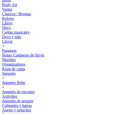
Bijou
Body Art
Varios
Chascos / Bromas
Relojes
Libros
Deco
Cajitas musicales
Deco y más
Lluvia
+
Paraguas
Botas/ Camperas de lluvia
Muebles
Organizadores
Ropa de cama
Juguetes
+
Juguetes Bebe
+
Juguetes de encastre
Activities
Juguetes de arrastre
Colgantes y barras
Apego y peluches