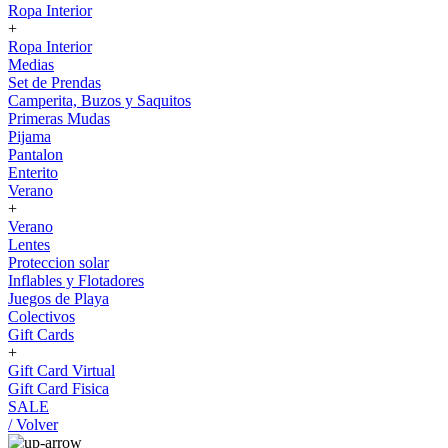
Ropa Interior
+
Ropa Interior
Medias
Set de Prendas
Camperita, Buzos y Saquitos
Primeras Mudas
Pijama
Pantalon
Enterito
Verano
+
Verano
Lentes
Proteccion solar
Inflables y Flotadores
Juegos de Playa
Colectivos
Gift Cards
+
Gift Card Virtual
Gift Card Fisica
SALE
/ Volver