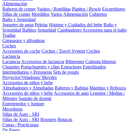
Alimentación
Baberos de comer
Vasitos / Botellitas
Platitos / Bowls
Escurridores
Sillas de comer
Mordillos
Varios
Alimentación
Cubiertos
Baño y Seguridad
Juguetes de agua
Pelelas
Higiene y Cuidados del bebe
Baño y
Seguridad
Bañitos
Seguridad
Cambiadores
Accesorios para el baño
Toallas
Gimnasios y alfombras
Coches
Accesorios de coche
Coches / Travel System
Coches
Lactancia
Lactancia
Accesorios de lactancia
Biberones
Calienta biberon
Chupetes
Portachupetes y clips
Extractores
Esterilizador
Intermediarios y Pezoneras
Sets de regalo
Proyector/Veladoras/ Moviles
Accesorios de niños y bebe
Almohadones y Almohadas
Baberos y Babitas
Mantitas y Rebozos
Accesorios de niños y bebe
Accesorios de auto
Legging / Medias /
Mitones
Saquito de dormir
Entretenedor y Jumper
Mecedoras
Sillas de Auto - SRI
Sillas de Auto - SRI
Boosters
Butacas
Cunas / Practicunas
De Paseo