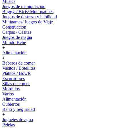
Musica
Juegos de manipulacion
Buggys/ Bicis/ Monopatines
Juegos de destreza y habilidad
Minigames/ Juegos de Viaje
Construccion
Carpas / Casitas
Juegos de magia
Mundo Bebe
+
Alimentación
+
Baberos de comer
Vasitos / Botellitas
Platitos / Bowls
Escurridores
Sillas de comer
Mordillos
Varios
Alimentación
Cubiertos
Baño y Seguridad
+
Juguetes de agua
Pelelas