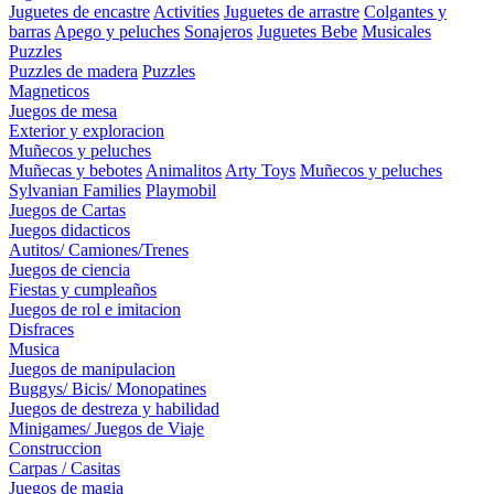
Juguetes de encastre
Activities
Juguetes de arrastre
Colgantes y
barras
Apego y peluches
Sonajeros
Juguetes Bebe
Musicales
Puzzles
Puzzles de madera
Puzzles
Magneticos
Juegos de mesa
Exterior y exploracion
Muñecos y peluches
Muñecas y bebotes
Animalitos
Arty Toys
Muñecos y peluches
Sylvanian Families
Playmobil
Juegos de Cartas
Juegos didacticos
Autitos/ Camiones/Trenes
Juegos de ciencia
Fiestas y cumpleaños
Juegos de rol e imitacion
Disfraces
Musica
Juegos de manipulacion
Buggys/ Bicis/ Monopatines
Juegos de destreza y habilidad
Minigames/ Juegos de Viaje
Construccion
Carpas / Casitas
Juegos de magia