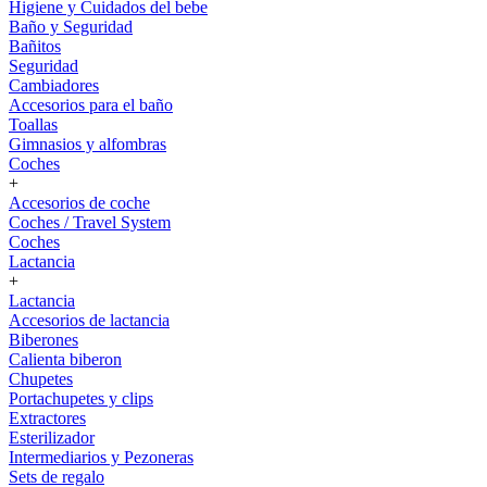
Higiene y Cuidados del bebe
Baño y Seguridad
Bañitos
Seguridad
Cambiadores
Accesorios para el baño
Toallas
Gimnasios y alfombras
Coches
+
Accesorios de coche
Coches / Travel System
Coches
Lactancia
+
Lactancia
Accesorios de lactancia
Biberones
Calienta biberon
Chupetes
Portachupetes y clips
Extractores
Esterilizador
Intermediarios y Pezoneras
Sets de regalo