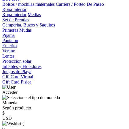
Bolsos / mochilas maternales
Carriers / Porteo
De Paseo
Ropa Interior
Ropa Interior
Medias
Set de Prendas
Camperita, Buzos y Saquitos
Primeras Mudas
Pijama
Pantalon
Enterito
Verano
Lentes
Proteccion solar
Inflables y Flotadores
Juegos de Playa
Gift Card Virtual
Gift Card Fisica
Acceder
Moneda
Según producto
$
USD
(
0