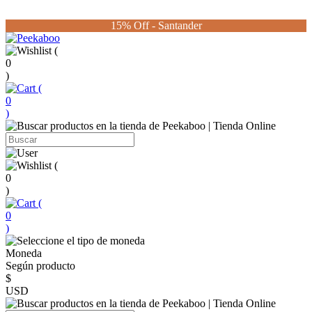
15% Off - Santander
(
0
)
(
0
)
(
0
)
(
0
)
Moneda
Según producto
$
USD