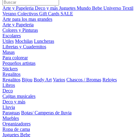
Arte y Papeleria
Deco y más
Juguetes
Mundo Bebe
Universo Textil
Verano
Colectivos
Gift Cards
SALE
Arte para los mas grandes
Arte y Papeleria
Colores y Pinturas
Escolares
Utiles
Mochilas
Luncheras
Libretas y Cuadernitos
Masas
Para colorear
Pequeños artistas
Stickers
Regalitos
Regalitos
Bijou
Body Art
Varios
Chascos / Bromas
Relojes
Libros
Deco
Cajitas musicales
Deco y más
Lluvia
Paraguas
Botas/ Camperas de lluvia
Muebles
Organizadores
Ropa de cama
Juguetes Bebe