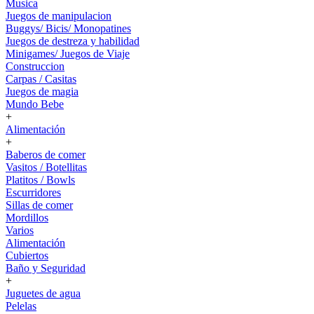
Musica
Juegos de manipulacion
Buggys/ Bicis/ Monopatines
Juegos de destreza y habilidad
Minigames/ Juegos de Viaje
Construccion
Carpas / Casitas
Juegos de magia
Mundo Bebe
+
Alimentación
+
Baberos de comer
Vasitos / Botellitas
Platitos / Bowls
Escurridores
Sillas de comer
Mordillos
Varios
Alimentación
Cubiertos
Baño y Seguridad
+
Juguetes de agua
Pelelas