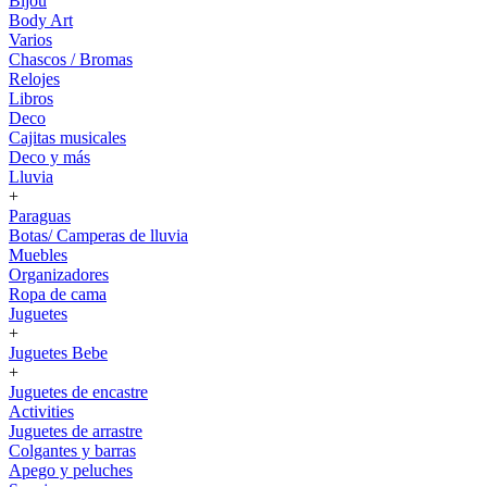
Bijou
Body Art
Varios
Chascos / Bromas
Relojes
Libros
Deco
Cajitas musicales
Deco y más
Lluvia
+
Paraguas
Botas/ Camperas de lluvia
Muebles
Organizadores
Ropa de cama
Juguetes
+
Juguetes Bebe
+
Juguetes de encastre
Activities
Juguetes de arrastre
Colgantes y barras
Apego y peluches