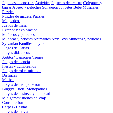
Juguetes de encastre
Activities
Juguetes de arrastre
Colgantes y
barras
Apego y peluches
Sonajeros
Juguetes Bebe
Musicales
Puzzles
Puzzles de madera
Puzzles
Magneticos
Juegos de mesa
Exterior y exploracion
Muñecos y peluches
Muñecas y bebotes
Animalitos
Arty Toys
Muñecos y peluches
Sylvanian Families
Playmobil
Juegos de Cartas
Juegos didacticos
Autitos/ Camiones/Trenes
Juegos de ciencia
Fiestas y cumpleaños
Juegos de rol e imitacion
Disfraces
Musica
Juegos de manipulacion
Buggys/ Bicis/ Monopatines
Juegos de destreza y habilidad
Minigames/ Juegos de Viaje
Construccion
Carpas / Casitas
Juegos de magia