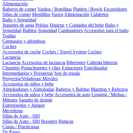
Alimentación
Baberos de comer
Vasitos / Botellitas
Platitos / Bowls
Escurridores
Sillas de comer
Mordillos
Varios
Alimentación
Cubiertos
Baño y Seguridad
Juguetes de agua
Pelelas
Higiene y Cuidados del bebe
Baño y
Seguridad
Bañitos
Seguridad
Cambiadores
Accesorios para el baño
Toallas
Gimnasios y alfombras
Coches
Accesorios de coche
Coches / Travel System
Coches
Lactancia
Lactancia
Accesorios de lactancia
Biberones
Calienta biberon
Chupetes
Portachupetes y clips
Extractores
Esterilizador
Intermediarios y Pezoneras
Sets de regalo
Proyector/Veladoras/ Moviles
Accesorios de niños y bebe
Almohadones y Almohadas
Baberos y Babitas
Mantitas y Rebozos
Accesorios de niños y bebe
Accesorios de auto
Legging / Medias /
Mitones
Saquito de dormir
Entretenedor y Jumper
Mecedoras
Sillas de Auto - SRI
Sillas de Auto - SRI
Boosters
Butacas
Cunas / Practicunas
De Paseo