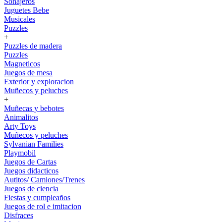
Sonajeros
Juguetes Bebe
Musicales
Puzzles
+
Puzzles de madera
Puzzles
Magneticos
Juegos de mesa
Exterior y exploracion
Muñecos y peluches
+
Muñecas y bebotes
Animalitos
Arty Toys
Muñecos y peluches
Sylvanian Families
Playmobil
Juegos de Cartas
Juegos didacticos
Autitos/ Camiones/Trenes
Juegos de ciencia
Fiestas y cumpleaños
Juegos de rol e imitacion
Disfraces