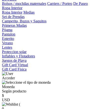
Bolsos / mochilas maternales
Carriers / Porteo
De Paseo
Ropa Interior
Ropa Interior
Medias
Set de Prendas
Camperita, Buzos y Saquitos
Primeras Mudas
Pijama
Pantalon
Enterito
Verano
Lentes
Proteccion solar
Inflables y Flotadores
Juegos de Playa
Gift Card Virtual
Gift Card Fisica
Acceder
Moneda
Según producto
$
USD
(
0