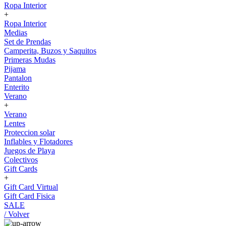
Ropa Interior
+
Ropa Interior
Medias
Set de Prendas
Camperita, Buzos y Saquitos
Primeras Mudas
Pijama
Pantalon
Enterito
Verano
+
Verano
Lentes
Proteccion solar
Inflables y Flotadores
Juegos de Playa
Colectivos
Gift Cards
+
Gift Card Virtual
Gift Card Fisica
SALE
/ Volver