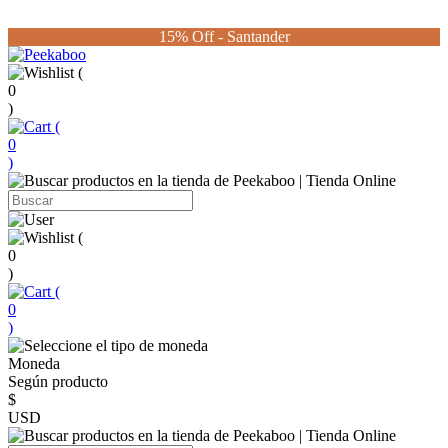
15% Off - Santander
(
0
)
(
0
)
(
0
)
(
0
)
Moneda
Según producto
$
USD