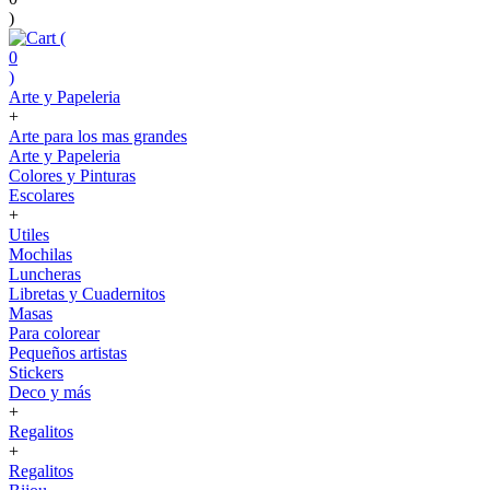
)
(
0
)
Arte y Papeleria
+
Arte para los mas grandes
Arte y Papeleria
Colores y Pinturas
Escolares
+
Utiles
Mochilas
Luncheras
Libretas y Cuadernitos
Masas
Para colorear
Pequeños artistas
Stickers
Deco y más
+
Regalitos
+
Regalitos