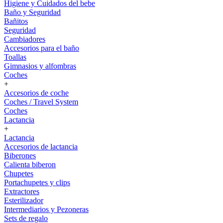
Higiene y Cuidados del bebe
Baño y Seguridad
Bañitos
Seguridad
Cambiadores
Accesorios para el baño
Toallas
Gimnasios y alfombras
Coches
+
Accesorios de coche
Coches / Travel System
Coches
Lactancia
+
Lactancia
Accesorios de lactancia
Biberones
Calienta biberon
Chupetes
Portachupetes y clips
Extractores
Esterilizador
Intermediarios y Pezoneras
Sets de regalo