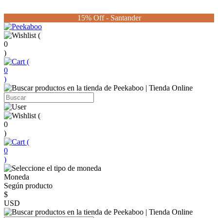
15% Off - Santander
(
0
)
(
0
)
(
0
)
(
0
)
Moneda
Según producto
$
USD