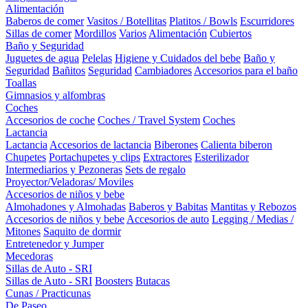
Alimentación
Baberos de comer
Vasitos / Botellitas
Platitos / Bowls
Escurridores
Sillas de comer
Mordillos
Varios
Alimentación
Cubiertos
Baño y Seguridad
Juguetes de agua
Pelelas
Higiene y Cuidados del bebe
Baño y
Seguridad
Bañitos
Seguridad
Cambiadores
Accesorios para el baño
Toallas
Gimnasios y alfombras
Coches
Accesorios de coche
Coches / Travel System
Coches
Lactancia
Lactancia
Accesorios de lactancia
Biberones
Calienta biberon
Chupetes
Portachupetes y clips
Extractores
Esterilizador
Intermediarios y Pezoneras
Sets de regalo
Proyector/Veladoras/ Moviles
Accesorios de niños y bebe
Almohadones y Almohadas
Baberos y Babitas
Mantitas y Rebozos
Accesorios de niños y bebe
Accesorios de auto
Legging / Medias /
Mitones
Saquito de dormir
Entretenedor y Jumper
Mecedoras
Sillas de Auto - SRI
Sillas de Auto - SRI
Boosters
Butacas
Cunas / Practicunas
De Paseo