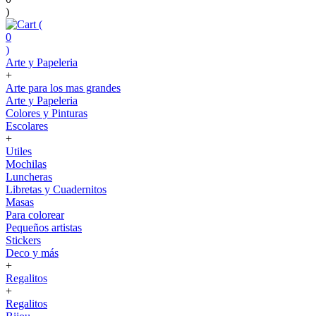
)
(
0
)
Arte y Papeleria
+
Arte para los mas grandes
Arte y Papeleria
Colores y Pinturas
Escolares
+
Utiles
Mochilas
Luncheras
Libretas y Cuadernitos
Masas
Para colorear
Pequeños artistas
Stickers
Deco y más
+
Regalitos
+
Regalitos