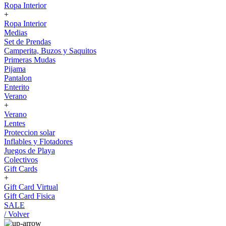
Ropa Interior
+
Ropa Interior
Medias
Set de Prendas
Camperita, Buzos y Saquitos
Primeras Mudas
Pijama
Pantalon
Enterito
Verano
+
Verano
Lentes
Proteccion solar
Inflables y Flotadores
Juegos de Playa
Colectivos
Gift Cards
+
Gift Card Virtual
Gift Card Fisica
SALE
/ Volver