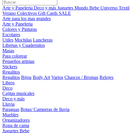
Arte y Papeleria
Deco y más
Juguetes
Mundo Bebe
Universo Textil
Verano
Colectivos
Gift Cards
SALE
Arte para los mas grandes
Arte y Papeleria
Colores y Pinturas
Escolares
Utiles
Mochilas
Luncheras
Libretas y Cuadernitos
Masas
Para colorear
Pequeños artistas
Stickers
Regalitos
Regalitos
Bijou
Body Art
Varios
Chascos / Bromas
Relojes
Libros
Deco
Cajitas musicales
Deco y más
Lluvia
Paraguas
Botas/ Camperas de lluvia
Muebles
Organizadores
Ropa de cama
Juguetes Bebe