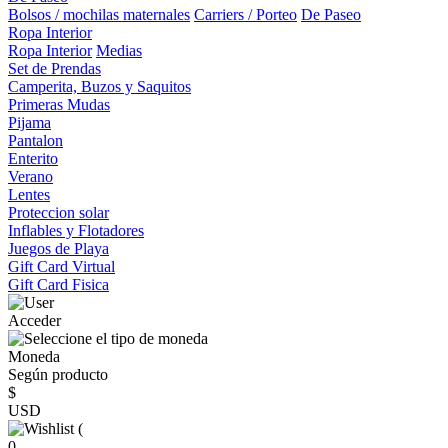
Bolsos / mochilas maternales
Carriers / Porteo
De Paseo
Ropa Interior
Ropa Interior
Medias
Set de Prendas
Camperita, Buzos y Saquitos
Primeras Mudas
Pijama
Pantalon
Enterito
Verano
Lentes
Proteccion solar
Inflables y Flotadores
Juegos de Playa
Gift Card Virtual
Gift Card Fisica
Acceder
Moneda
Según producto
$
USD
(
0