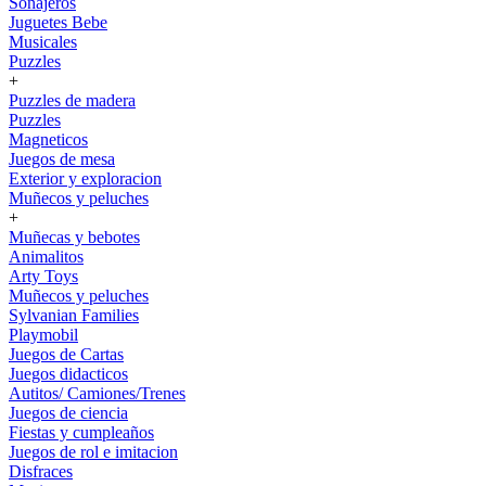
Sonajeros
Juguetes Bebe
Musicales
Puzzles
+
Puzzles de madera
Puzzles
Magneticos
Juegos de mesa
Exterior y exploracion
Muñecos y peluches
+
Muñecas y bebotes
Animalitos
Arty Toys
Muñecos y peluches
Sylvanian Families
Playmobil
Juegos de Cartas
Juegos didacticos
Autitos/ Camiones/Trenes
Juegos de ciencia
Fiestas y cumpleaños
Juegos de rol e imitacion
Disfraces