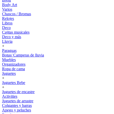
Bijou
Body Art
Varios
Chascos / Bromas
Relojes
Libros
Deco
Cajitas musicales
Deco y más
Lluvia
+
Paraguas
Botas/ Camperas de lluvia
Muebles
Organizadores
Ropa de cama
Juguetes
+
Juguetes Bebe
+
Juguetes de encastre
Activities
Juguetes de arrastre
Colgantes y barras
Apego y peluches