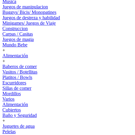
Musica
Juegos de manipulacion
Buggys/ Bicis/ Monopatines
Juegos de destreza y habilidad
Minigames/ Juegos de Viaje
Construccion
Carpas / Casitas
Juegos de magia
Mundo Bebe
+
Alimentación
+
Baberos de comer
Vasitos / Botellitas
Platitos / Bowls
Escurridores
Sillas de comer
Mordillos
Varios
Alimentación
Cubiertos
Baño y Seguridad
+
Juguetes de agua
Pelelas