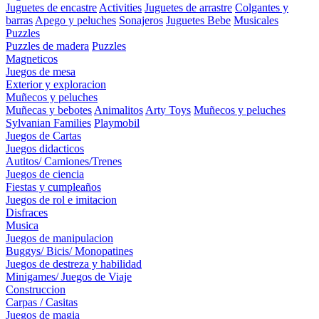
Juguetes de encastre
Activities
Juguetes de arrastre
Colgantes y
barras
Apego y peluches
Sonajeros
Juguetes Bebe
Musicales
Puzzles
Puzzles de madera
Puzzles
Magneticos
Juegos de mesa
Exterior y exploracion
Muñecos y peluches
Muñecas y bebotes
Animalitos
Arty Toys
Muñecos y peluches
Sylvanian Families
Playmobil
Juegos de Cartas
Juegos didacticos
Autitos/ Camiones/Trenes
Juegos de ciencia
Fiestas y cumpleaños
Juegos de rol e imitacion
Disfraces
Musica
Juegos de manipulacion
Buggys/ Bicis/ Monopatines
Juegos de destreza y habilidad
Minigames/ Juegos de Viaje
Construccion
Carpas / Casitas
Juegos de magia