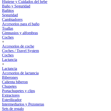
Higiene y Cuidados del bebe
Baño y Seguridad
Bañitos
Seguridad
Cambiadores
Accesorios para el baño
Toallas
Gimnasios y alfombras
Coches
+
Accesorios de coche
Coches / Travel System
Coches
Lactancia
+
Lactancia
Accesorios de lactancia
Biberones
Calienta biberon
Chupetes
Portachupetes y clips
Extractores
Esterilizador
Intermediarios y Pezoneras
Sets de regalo