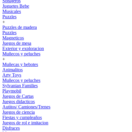
Sonajeros
Juguetes Bebe
Musicales
Puzzles
+
Puzzles de madera
Puzzles
Magneticos
Juegos de mesa
Exterior y exploracion
Muñecos y peluches
+
Muñecas y bebotes
Animalitos
Arty Toys
Muñecos y peluches
Sylvanian Families
Playmobil
Juegos de Cartas
Juegos didacticos
Autitos/ Camiones/Trenes
Juegos de ciencia
Fiestas y cumpleaños
Juegos de rol e imitacion
Disfraces