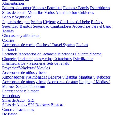
Alimentación
Baberos de comer
Vasitos / Botellitas
Platitos / Bowls
Escurridores
Sillas de comer
Mordillos
Varios
Alimentación
Cubiertos
Baño y Seguridad
Juguetes de agua
Pelelas
Higiene y Cuidados del bebe
Baño y
Seguridad
Bañitos
Seguridad
Cambiadores
Accesorios para el baño
Toallas
Gimnasios y alfombras
Coches
Accesorios de coche
Coches / Travel System
Coches
Lactancia
Lactancia
Accesorios de lactancia
Biberones
Calienta biberon
Chupetes
Portachupetes y clips
Extractores
Esterilizador
Intermediarios y Pezoneras
Sets de regalo
Proyector/Veladoras/ Moviles
Accesorios de niños y bebe
Almohadones y Almohadas
Baberos y Babitas
Mantitas y Rebozos
Accesorios de niños y bebe
Accesorios de auto
Legging / Medias /
Mitones
Saquito de dormir
Entretenedor y Jumper
Mecedoras
Sillas de Auto - SRI
Sillas de Auto - SRI
Boosters
Butacas
Cunas / Practicunas
De Paseo