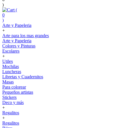
)
(
0
)
Arte y Papeleria
+
Arte para los mas grandes
Arte y Papeleria
Colores y Pinturas
Escolares
+
Utiles
Mochilas
Luncheras
Libretas y Cuadernitos
Masas
Para colorear
Pequeños artistas
Stickers
Deco y más
+
Regalitos
+
Regalitos