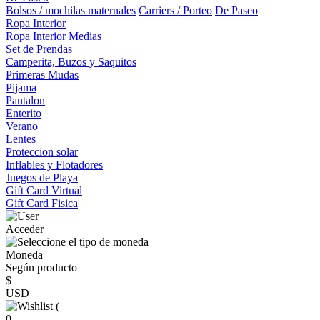
Bolsos / mochilas maternales
Carriers / Porteo
De Paseo
Ropa Interior
Ropa Interior
Medias
Set de Prendas
Camperita, Buzos y Saquitos
Primeras Mudas
Pijama
Pantalon
Enterito
Verano
Lentes
Proteccion solar
Inflables y Flotadores
Juegos de Playa
Gift Card Virtual
Gift Card Fisica
Acceder
Moneda
Según producto
$
USD
(
0