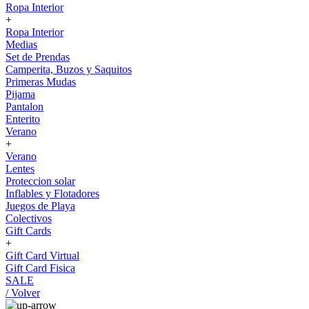
Ropa Interior
+
Ropa Interior
Medias
Set de Prendas
Camperita, Buzos y Saquitos
Primeras Mudas
Pijama
Pantalon
Enterito
Verano
+
Verano
Lentes
Proteccion solar
Inflables y Flotadores
Juegos de Playa
Colectivos
Gift Cards
+
Gift Card Virtual
Gift Card Fisica
SALE
/ Volver