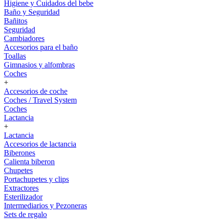
Higiene y Cuidados del bebe
Baño y Seguridad
Bañitos
Seguridad
Cambiadores
Accesorios para el baño
Toallas
Gimnasios y alfombras
Coches
+
Accesorios de coche
Coches / Travel System
Coches
Lactancia
+
Lactancia
Accesorios de lactancia
Biberones
Calienta biberon
Chupetes
Portachupetes y clips
Extractores
Esterilizador
Intermediarios y Pezoneras
Sets de regalo