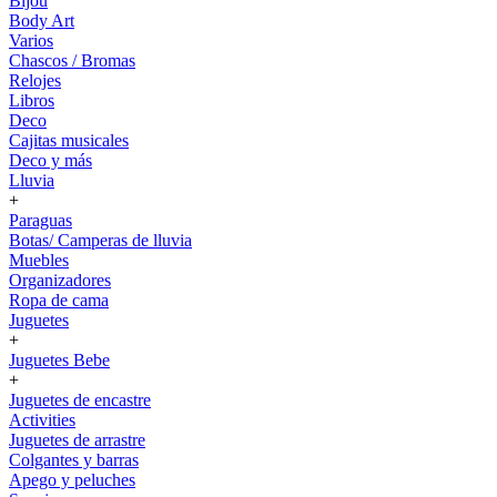
Bijou
Body Art
Varios
Chascos / Bromas
Relojes
Libros
Deco
Cajitas musicales
Deco y más
Lluvia
+
Paraguas
Botas/ Camperas de lluvia
Muebles
Organizadores
Ropa de cama
Juguetes
+
Juguetes Bebe
+
Juguetes de encastre
Activities
Juguetes de arrastre
Colgantes y barras
Apego y peluches