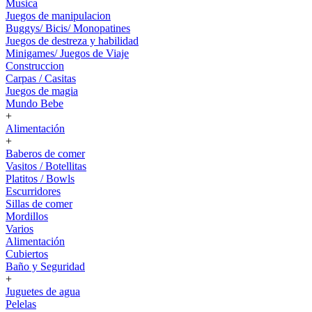
Musica
Juegos de manipulacion
Buggys/ Bicis/ Monopatines
Juegos de destreza y habilidad
Minigames/ Juegos de Viaje
Construccion
Carpas / Casitas
Juegos de magia
Mundo Bebe
+
Alimentación
+
Baberos de comer
Vasitos / Botellitas
Platitos / Bowls
Escurridores
Sillas de comer
Mordillos
Varios
Alimentación
Cubiertos
Baño y Seguridad
+
Juguetes de agua
Pelelas