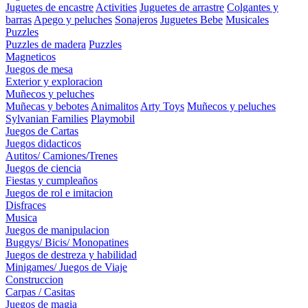
Juguetes de encastre
Activities
Juguetes de arrastre
Colgantes y
barras
Apego y peluches
Sonajeros
Juguetes Bebe
Musicales
Puzzles
Puzzles de madera
Puzzles
Magneticos
Juegos de mesa
Exterior y exploracion
Muñecos y peluches
Muñecas y bebotes
Animalitos
Arty Toys
Muñecos y peluches
Sylvanian Families
Playmobil
Juegos de Cartas
Juegos didacticos
Autitos/ Camiones/Trenes
Juegos de ciencia
Fiestas y cumpleaños
Juegos de rol e imitacion
Disfraces
Musica
Juegos de manipulacion
Buggys/ Bicis/ Monopatines
Juegos de destreza y habilidad
Minigames/ Juegos de Viaje
Construccion
Carpas / Casitas
Juegos de magia