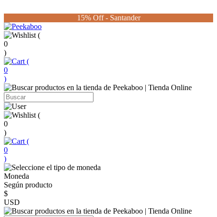
15% Off - Santander
(
0
)
(
0
)
(
0
)
(
0
)
Moneda
Según producto
$
USD