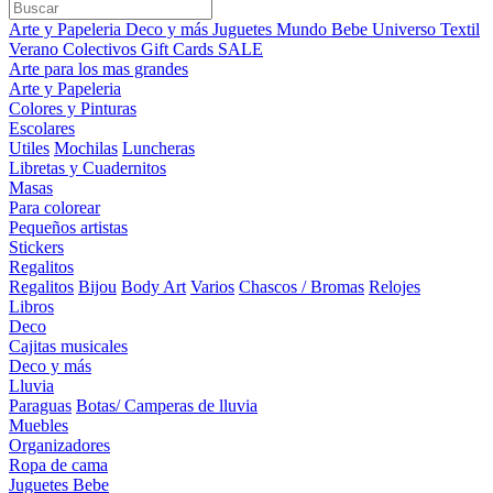
Arte y Papeleria
Deco y más
Juguetes
Mundo Bebe
Universo Textil
Verano
Colectivos
Gift Cards
SALE
Arte para los mas grandes
Arte y Papeleria
Colores y Pinturas
Escolares
Utiles
Mochilas
Luncheras
Libretas y Cuadernitos
Masas
Para colorear
Pequeños artistas
Stickers
Regalitos
Regalitos
Bijou
Body Art
Varios
Chascos / Bromas
Relojes
Libros
Deco
Cajitas musicales
Deco y más
Lluvia
Paraguas
Botas/ Camperas de lluvia
Muebles
Organizadores
Ropa de cama
Juguetes Bebe