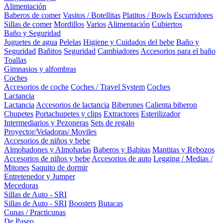
Alimentación
Baberos de comer
Vasitos / Botellitas
Platitos / Bowls
Escurridores
Sillas de comer
Mordillos
Varios
Alimentación
Cubiertos
Baño y Seguridad
Juguetes de agua
Pelelas
Higiene y Cuidados del bebe
Baño y
Seguridad
Bañitos
Seguridad
Cambiadores
Accesorios para el baño
Toallas
Gimnasios y alfombras
Coches
Accesorios de coche
Coches / Travel System
Coches
Lactancia
Lactancia
Accesorios de lactancia
Biberones
Calienta biberon
Chupetes
Portachupetes y clips
Extractores
Esterilizador
Intermediarios y Pezoneras
Sets de regalo
Proyector/Veladoras/ Moviles
Accesorios de niños y bebe
Almohadones y Almohadas
Baberos y Babitas
Mantitas y Rebozos
Accesorios de niños y bebe
Accesorios de auto
Legging / Medias /
Mitones
Saquito de dormir
Entretenedor y Jumper
Mecedoras
Sillas de Auto - SRI
Sillas de Auto - SRI
Boosters
Butacas
Cunas / Practicunas
De Paseo