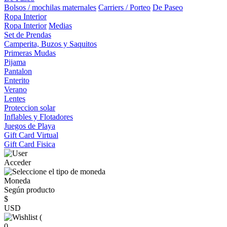
Bolsos / mochilas maternales
Carriers / Porteo
De Paseo
Ropa Interior
Ropa Interior
Medias
Set de Prendas
Camperita, Buzos y Saquitos
Primeras Mudas
Pijama
Pantalon
Enterito
Verano
Lentes
Proteccion solar
Inflables y Flotadores
Juegos de Playa
Gift Card Virtual
Gift Card Fisica
Acceder
Moneda
Según producto
$
USD
(
0