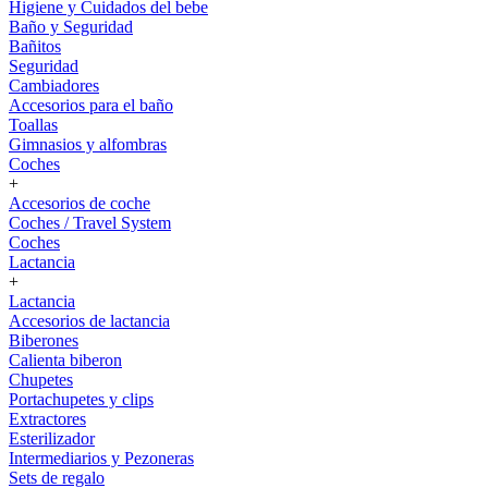
Higiene y Cuidados del bebe
Baño y Seguridad
Bañitos
Seguridad
Cambiadores
Accesorios para el baño
Toallas
Gimnasios y alfombras
Coches
+
Accesorios de coche
Coches / Travel System
Coches
Lactancia
+
Lactancia
Accesorios de lactancia
Biberones
Calienta biberon
Chupetes
Portachupetes y clips
Extractores
Esterilizador
Intermediarios y Pezoneras
Sets de regalo