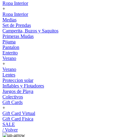
Ropa Interior
+
Ropa Interior
Medias
Set de Prendas
Camperita, Buzos y Saquitos
Primeras Mudas
Pijama
Pantalon
Enterito
Verano
+
Verano
Lentes
Proteccion solar
Inflables y Flotadores
Juegos de Playa
Colectivos
Gift Cards
+
Gift Card Virtual
Gift Card Fisica
SALE
/ Volver