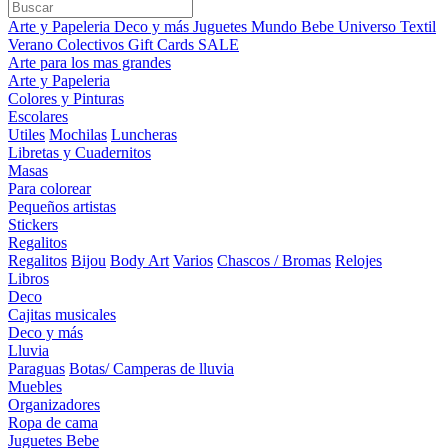
Arte y Papeleria
Deco y más
Juguetes
Mundo Bebe
Universo Textil
Verano
Colectivos
Gift Cards
SALE
Arte para los mas grandes
Arte y Papeleria
Colores y Pinturas
Escolares
Utiles
Mochilas
Luncheras
Libretas y Cuadernitos
Masas
Para colorear
Pequeños artistas
Stickers
Regalitos
Regalitos
Bijou
Body Art
Varios
Chascos / Bromas
Relojes
Libros
Deco
Cajitas musicales
Deco y más
Lluvia
Paraguas
Botas/ Camperas de lluvia
Muebles
Organizadores
Ropa de cama
Juguetes Bebe