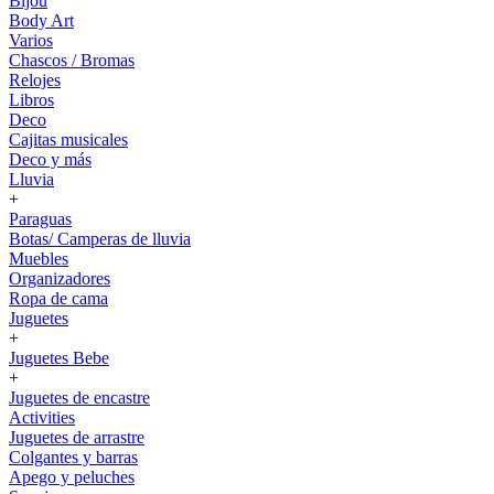
Bijou
Body Art
Varios
Chascos / Bromas
Relojes
Libros
Deco
Cajitas musicales
Deco y más
Lluvia
+
Paraguas
Botas/ Camperas de lluvia
Muebles
Organizadores
Ropa de cama
Juguetes
+
Juguetes Bebe
+
Juguetes de encastre
Activities
Juguetes de arrastre
Colgantes y barras
Apego y peluches