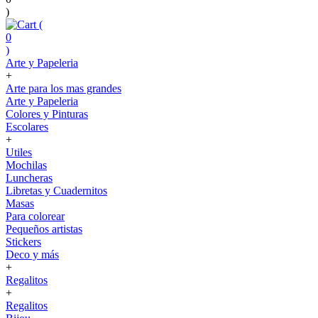
)
(
0
)
Arte y Papeleria
+
Arte para los mas grandes
Arte y Papeleria
Colores y Pinturas
Escolares
+
Utiles
Mochilas
Luncheras
Libretas y Cuadernitos
Masas
Para colorear
Pequeños artistas
Stickers
Deco y más
+
Regalitos
+
Regalitos