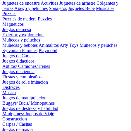
Juguetes de encastre
Activities
Juguetes de arrastre
Colgantes y
barras
Apego y peluches
Sonajeros
Juguetes Bebe
Musicales
Puzzles
Puzzles de madera
Puzzles
Magneticos
Juegos de mesa
Exterior y exploracion
Muñecos y peluches
Muñecas y bebotes
Animalitos
Arty Toys
Muñecos y peluches
Sylvanian Families
Playmobil
Juegos de Cartas
Juegos didacticos
Autitos/ Camiones/Trenes
Juegos de ciencia
Fiestas y cumpleaños
Juegos de rol e imitacion
Disfraces
Musica
Juegos de manipulacion
Buggys/ Bicis/ Monopatines
Juegos de destreza y habilidad
Minigames/ Juegos de Viaje
Construccion
Carpas / Casitas
Juegos de magia