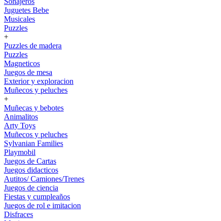
Sonajeros
Juguetes Bebe
Musicales
Puzzles
+
Puzzles de madera
Puzzles
Magneticos
Juegos de mesa
Exterior y exploracion
Muñecos y peluches
+
Muñecas y bebotes
Animalitos
Arty Toys
Muñecos y peluches
Sylvanian Families
Playmobil
Juegos de Cartas
Juegos didacticos
Autitos/ Camiones/Trenes
Juegos de ciencia
Fiestas y cumpleaños
Juegos de rol e imitacion
Disfraces