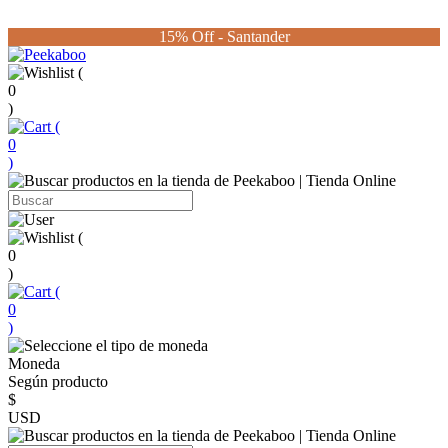
15% Off - Santander
(
0
)
(
0
)
(
0
)
(
0
)
Moneda
Según producto
$
USD