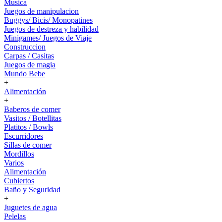
Musica
Juegos de manipulacion
Buggys/ Bicis/ Monopatines
Juegos de destreza y habilidad
Minigames/ Juegos de Viaje
Construccion
Carpas / Casitas
Juegos de magia
Mundo Bebe
+
Alimentación
+
Baberos de comer
Vasitos / Botellitas
Platitos / Bowls
Escurridores
Sillas de comer
Mordillos
Varios
Alimentación
Cubiertos
Baño y Seguridad
+
Juguetes de agua
Pelelas