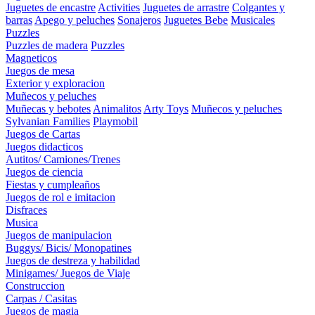
Juguetes de encastre
Activities
Juguetes de arrastre
Colgantes y
barras
Apego y peluches
Sonajeros
Juguetes Bebe
Musicales
Puzzles
Puzzles de madera
Puzzles
Magneticos
Juegos de mesa
Exterior y exploracion
Muñecos y peluches
Muñecas y bebotes
Animalitos
Arty Toys
Muñecos y peluches
Sylvanian Families
Playmobil
Juegos de Cartas
Juegos didacticos
Autitos/ Camiones/Trenes
Juegos de ciencia
Fiestas y cumpleaños
Juegos de rol e imitacion
Disfraces
Musica
Juegos de manipulacion
Buggys/ Bicis/ Monopatines
Juegos de destreza y habilidad
Minigames/ Juegos de Viaje
Construccion
Carpas / Casitas
Juegos de magia