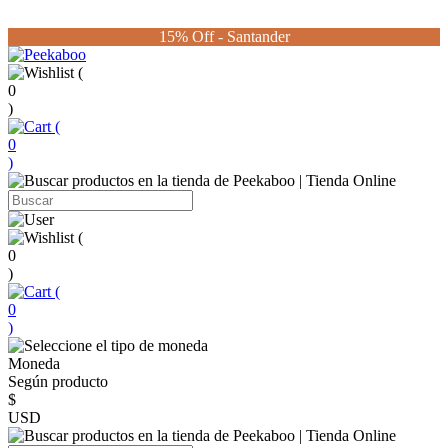
15% Off - Santander
(
0
)
(
0
)
(
0
)
(
0
)
Moneda
Según producto
$
USD