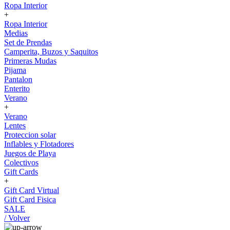
Ropa Interior
+
Ropa Interior
Medias
Set de Prendas
Camperita, Buzos y Saquitos
Primeras Mudas
Pijama
Pantalon
Enterito
Verano
+
Verano
Lentes
Proteccion solar
Inflables y Flotadores
Juegos de Playa
Colectivos
Gift Cards
+
Gift Card Virtual
Gift Card Fisica
SALE
/ Volver